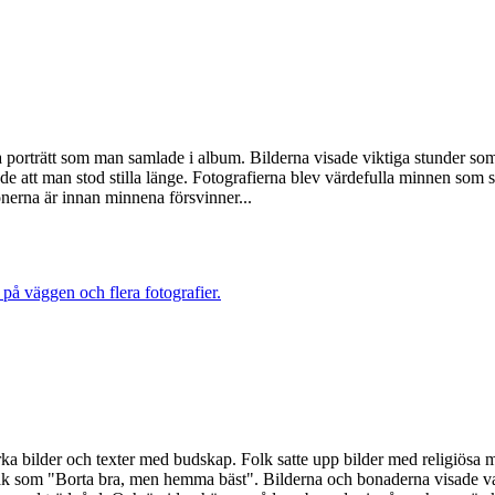
h ta porträtt som man samlade i album. Bilderna visade viktiga stunder s
 att man stod stilla länge. Fotografierna blev värdefulla minnen som sp
sonerna är innan minnena försvinner...
ka bilder och texter med budskap. Folk satte upp bilder med religiösa m
åk som "Borta bra, men hemma bäst". Bilderna och bonaderna visade vad