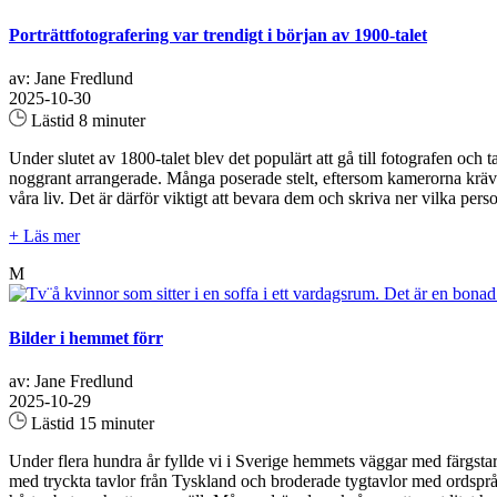
Porträttfotografering var trendigt i början av 1900-talet
av: Jane Fredlund
2025-10-30
Lästid 8 minuter
Under slutet av 1800-talet blev det populärt att gå till fotografen oc
noggrant arrangerade. Många poserade stelt, eftersom kamerorna krävde
våra liv. Det är därför viktigt att bevara dem och skriva ner vilka per
+ Läs mer
M
Bilder i hemmet förr
av: Jane Fredlund
2025-10-29
Lästid 15 minuter
Under flera hundra år fyllde vi i Sverige hemmets väggar med färgstar
med tryckta tavlor från Tyskland och broderade tygtavlor med ordspr