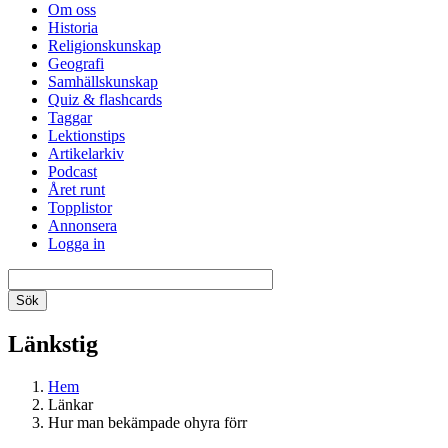
Om oss
Historia
Religionskunskap
Geografi
Samhällskunskap
Quiz & flashcards
Taggar
Lektionstips
Artikelarkiv
Podcast
Året runt
Topplistor
Annonsera
Logga in
Länkstig
Hem
Länkar
Hur man bekämpade ohyra förr