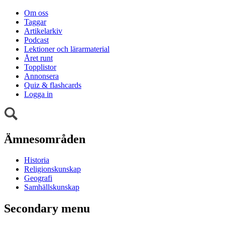
Om oss
Taggar
Artikelarkiv
Podcast
Lektioner och lärarmaterial
Året runt
Topplistor
Annonsera
Quiz & flashcards
Logga in
Ämnesområden
Historia
Religionskunskap
Geografi
Samhällskunskap
Secondary menu