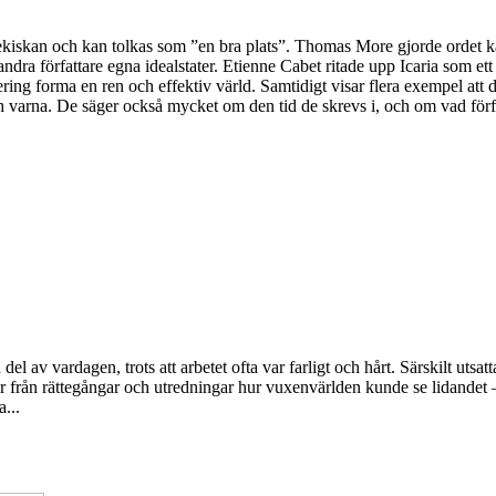
grekiskan och kan tolkas som ”en bra plats”. Thomas More gjorde ordet 
dra författare egna idealstater. Etienne Cabet ritade upp Icaria som ett
trering forma en ren och effektiv värld. Samtidigt visar flera exempel 
varna. De säger också mycket om den tid de skrevs i, och om vad författ
l av vardagen, trots att arbetet ofta var farligt och hårt. Särskilt utsat
er från rättegångar och utredningar hur vuxenvärlden kunde se lidandet 
...