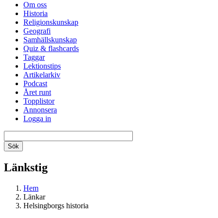
Om oss
Historia
Religionskunskap
Geografi
Samhällskunskap
Quiz & flashcards
Taggar
Lektionstips
Artikelarkiv
Podcast
Året runt
Topplistor
Annonsera
Logga in
Länkstig
Hem
Länkar
Helsingborgs historia