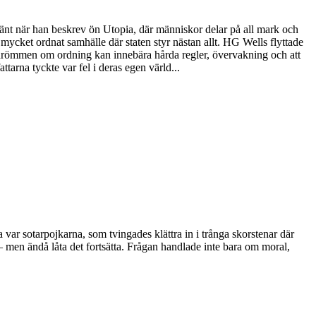
känt när han beskrev ön Utopia, där människor delar på all mark och
 mycket ordnat samhälle där staten styr nästan allt. HG Wells flyttade
att drömmen om ordning kan innebära hårda regler, övervakning och att
arna tyckte var fel i deras egen värld...
ta var sotarpojkarna, som tvingades klättra in i trånga skorstenar där
– men ändå låta det fortsätta. Frågan handlade inte bara om moral,