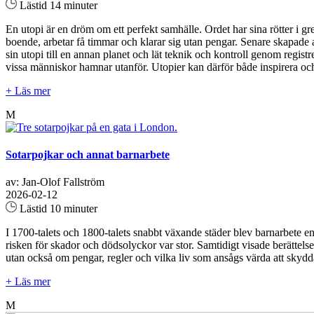
Lästid 14 minuter
En utopi är en dröm om ett perfekt samhälle. Ordet har sina rötter i 
boende, arbetar få timmar och klarar sig utan pengar. Senare skapade an
sin utopi till en annan planet och lät teknik och kontroll genom regis
vissa människor hamnar utanför. Utopier kan därför både inspirera och 
+ Läs mer
M
Sotarpojkar och annat barnarbete
av: Jan-Olof Fallström
2026-02-12
Lästid 10 minuter
I 1700-talets och 1800-talets snabbt växande städer blev barnarbete en de
risken för skador och dödsolyckor var stor. Samtidigt visade berättels
utan också om pengar, regler och vilka liv som ansågs värda att skydda
+ Läs mer
M