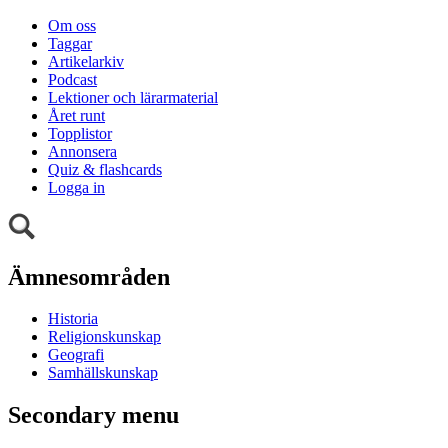
Om oss
Taggar
Artikelarkiv
Podcast
Lektioner och lärarmaterial
Året runt
Topplistor
Annonsera
Quiz & flashcards
Logga in
Ämnesområden
Historia
Religionskunskap
Geografi
Samhällskunskap
Secondary menu