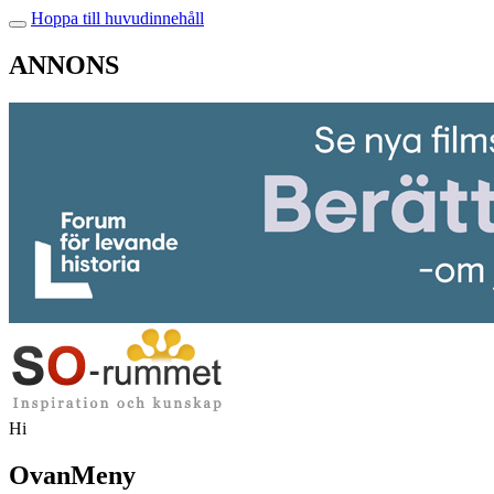
Hoppa till huvudinnehåll
ANNONS
Hi
OvanMeny