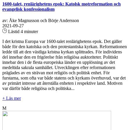
1600-talet, renlärighetens epok: Katolsk motreformation och
evangelisk konfessionalism
av: Åke Magnusson och Börje Andersson
2021-09-27
Lästid 4 minuter
I det kristna Europa var 1600-talet renlärighetens epok. Det gäller
både för den katolska och den protestantiska kyrkan. Reformationen
ledde till att den västliga kristna kyrkan splittrades. För individens
del innebar den en frigörelse från religiösa auktoriteter. Politiskt
innebar den i de flesta europeiska länder en upplösning av det
medeltida sakrala samhället. Utvecklingen efter reformationen
präglades av en strävan mot religiös och politisk enhet. För
furstarna, som ofta var både statens och kyrkans överhuvud, var det
av primärt intresse att återställa enheten i respektive land. Motiven
var därför både religiösa och politiska...
+ Läs mer
M