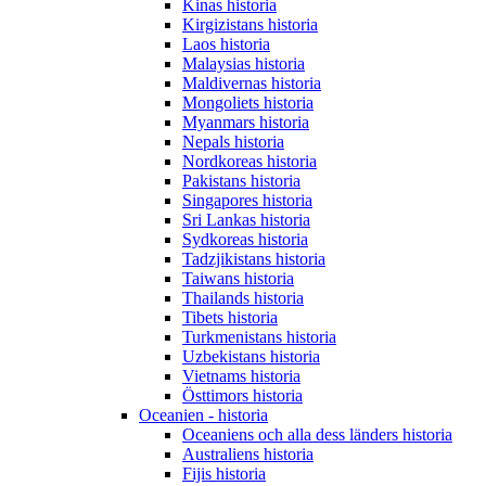
Kinas historia
Kirgizistans historia
Laos historia
Malaysias historia
Maldivernas historia
Mongoliets historia
Myanmars historia
Nepals historia
Nordkoreas historia
Pakistans historia
Singapores historia
Sri Lankas historia
Sydkoreas historia
Tadzjikistans historia
Taiwans historia
Thailands historia
Tibets historia
Turkmenistans historia
Uzbekistans historia
Vietnams historia
Östtimors historia
Oceanien - historia
Oceaniens och alla dess länders historia
Australiens historia
Fijis historia