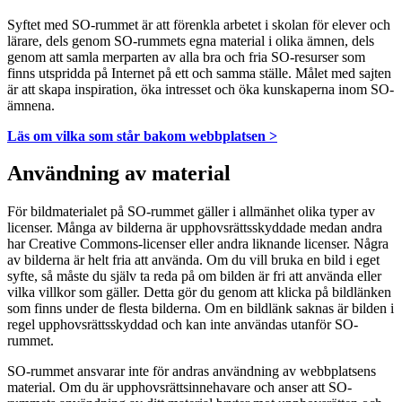
Syftet med SO-rummet är att förenkla arbetet i skolan för elever och
lärare, dels genom SO-rummets egna material i olika ämnen, dels
genom att samla merparten av alla bra och fria SO-resurser som
finns utspridda på Internet på ett och samma ställe. Målet med sajten
är att skapa inspiration, öka intresset och öka kunskaperna inom SO-
ämnena.
Läs om vilka som står bakom webbplatsen >
Användning av material
För bildmaterialet på SO-rummet gäller i allmänhet olika typer av
licenser. Många av bilderna är upphovsrättsskyddade medan andra
har Creative Commons-licenser eller andra liknande licenser. Några
av bilderna är helt fria att använda. Om du vill bruka en bild i eget
syfte, så måste du själv ta reda på om bilden är fri att använda eller
vilka villkor som gäller. Detta gör du genom att klicka på bildlänken
som finns under de flesta bilderna. Om en bildlänk saknas är bilden i
regel upphovsrättsskyddad och kan inte användas utanför SO-
rummet.
SO-rummet ansvarar inte för andras användning av webbplatsens
material. Om du är upphovsrättsinnehavare och anser att SO-