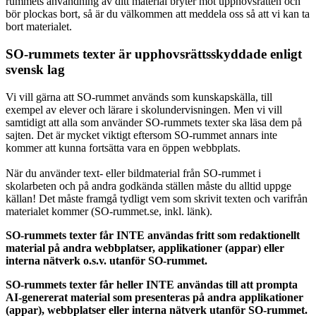
rummets användning av ditt material bryter mot upphovsrätten och
bör plockas bort, så är du välkommen att meddela oss så att vi kan ta
bort materialet.
SO-rummets texter är upphovsrättsskyddade enligt
svensk lag
Vi vill gärna att SO-rummet används som kunskapskälla, till
exempel av elever och lärare i skolundervisningen. Men vi vill
samtidigt att alla som använder SO-rummets texter ska läsa dem på
sajten. Det är mycket viktigt eftersom SO-rummet annars inte
kommer att kunna fortsätta vara en öppen webbplats.
När du använder text- eller bildmaterial från SO-rummet i
skolarbeten och på andra godkända ställen måste du alltid uppge
källan! Det måste framgå tydligt vem som skrivit texten och varifrån
materialet kommer (SO-rummet.se, inkl. länk).
SO-rummets texter får INTE användas fritt som redaktionellt
material på andra webbplatser, applikationer (appar) eller
interna nätverk o.s.v. utanför SO-rummet.
SO-rummets texter får heller INTE användas till att prompta
AI-genererat material som presenteras på andra applikationer
(appar), webbplatser eller interna nätverk utanför SO-rummet.