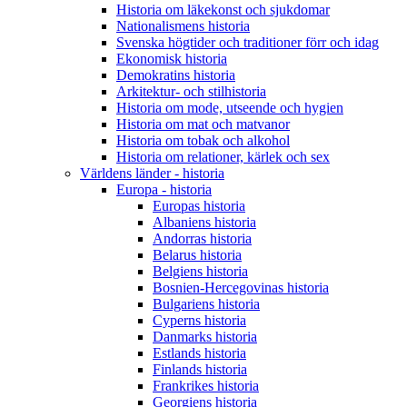
Historia om läkekonst och sjukdomar
Nationalismens historia
Svenska högtider och traditioner förr och idag
Ekonomisk historia
Demokratins historia
Arkitektur- och stilhistoria
Historia om mode, utseende och hygien
Historia om mat och matvanor
Historia om tobak och alkohol
Historia om relationer, kärlek och sex
Världens länder - historia
Europa - historia
Europas historia
Albaniens historia
Andorras historia
Belarus historia
Belgiens historia
Bosnien-Hercegovinas historia
Bulgariens historia
Cyperns historia
Danmarks historia
Estlands historia
Finlands historia
Frankrikes historia
Georgiens historia