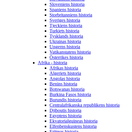
Sloveniens historia
Spaniens historia
Storbritanniens historia
Sveriges historia
Tjeckiens historia
Turkiets historia
Tysklands historia
Ukrainas historia
Ungerns historia
Vatikanstatens historia
Österrikes historia
Afrika - historia
Afrikas historia
Algeriets historia
Angolas historia
Benins historia
Botswanas historia
Burkina Fasos historia
Burundis historia
Centralafrikanska republikens historia
Djiboutis historia
Egyptens historia
Ekvatorialguineas historia
Elfenbenskustens historia
Eritreas historia