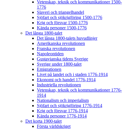
Vetenskap, teknik och kommunikationer 1500-
1776
Slaveri och triangelhandel
Sjöfart och sjökrigföring 1500-1776
Krig och försvar 1500-1776
Kända personer 1500-1776
Det långa 1800-talet
Det långa 1800-talets huvudlinjer
Amerikanska revolutionen
Franska revolutionen
Napoleontiden
Gustavianska tidens Sverige
Sverige under 1800-talet
Emigrationen
Livet på landet och i staden 1776-1914
Ekonomi och handel 1776-1914
Industriella revolutionen
Vetenskap, teknik och kommunikationer 1776-
1914
Nationalism och imperialism
Sjöfart och sjökrigföring 1776-1914
Krig och försvar 1776-1914
Kända personer 1776-1914
Det korta 1900-talet
Första världskriget