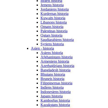
Israels historia
Jemens historia
Jordaniens historia
Kurdernas historia
Kuwaits historia
Libanons historia
Omans historia
Palestinas historia
Qatars historia
Saudiarabiens historia
Syriens historia
Asien - historia
Asiens historia
Afghanistans historia
Armeniens historia
Azerbajdzjans historia
Bangladesh historia
Bhutans historia
Bruneis historia
Filippinernas historia
Indiens historia
Indonesiens historia
Japans historia
Kambodjas historia
Kazakstans historia