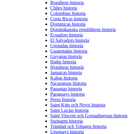
Brasiliens historia
Chiles historia
Colombias historia
Costa Ricas historia
Dominicas historia
Dominikanska republikens historia
Ecuadors historia
El Salvadors historia
Grenadas historia
Guatemalas historia
Guyanas historia
Haitis historia
Honduras historia
Jamaicas historia
Kubas historia
Nicaraguas historia
Panamas historia
Paraguays historia
Perus historia
Saint Kitts och Nevis historia
Saint Lucias historia
Saint Vincent och Grenadinernas historia
Surinams historia
Trinidad och Tobagos historia
Uruguays historia