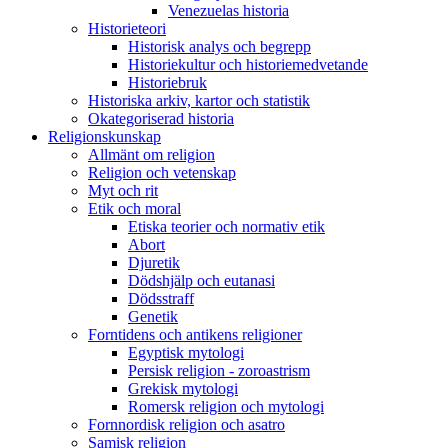
Venezuelas historia
Historieteori
Historisk analys och begrepp
Historiekultur och historiemedvetande
Historiebruk
Historiska arkiv, kartor och statistik
Okategoriserad historia
Religionskunskap
Allmänt om religion
Religion och vetenskap
Myt och rit
Etik och moral
Etiska teorier och normativ etik
Abort
Djuretik
Dödshjälp och eutanasi
Dödsstraff
Genetik
Forntidens och antikens religioner
Egyptisk mytologi
Persisk religion - zoroastrism
Grekisk mytologi
Romersk religion och mytologi
Fornnordisk religion och asatro
Samisk religion