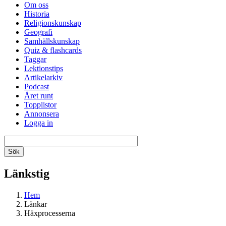
Om oss
Historia
Religionskunskap
Geografi
Samhällskunskap
Quiz & flashcards
Taggar
Lektionstips
Artikelarkiv
Podcast
Året runt
Topplistor
Annonsera
Logga in
Länkstig
Hem
Länkar
Häxprocesserna