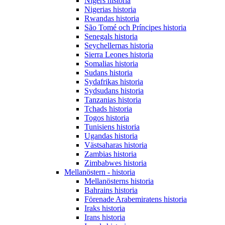
Nigers historia
Nigerias historia
Rwandas historia
São Tomé och Príncipes historia
Senegals historia
Seychellernas historia
Sierra Leones historia
Somalias historia
Sudans historia
Sydafrikas historia
Sydsudans historia
Tanzanias historia
Tchads historia
Togos historia
Tunisiens historia
Ugandas historia
Västsaharas historia
Zambias historia
Zimbabwes historia
Mellanöstern - historia
Mellanösterns historia
Bahrains historia
Förenade Arabemiratens historia
Iraks historia
Irans historia