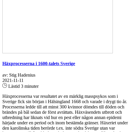
Häxprocesserna i 1600-talets Sverige
av: Stig Hadenius
2021-11-11
Lästid 3 minuter
Häxprocesserna var resultatet av en märklig masspsykos som i
Sverige fick sin början i Hälsingland 1668 och varade i drygt tio år.
Processerna ledde till att minst 300 kvinnor dömdes till döden och
brändes på bål sedan de först avrättats. Häxväsendets utbrott och
utbredning har liknats vid hur en pest eller någon annan epidemi
härjade under en period och inom bestämda gränser. Häxeriet under
den karolinska tiden berörde t.ex. inte södra Sverige utan var