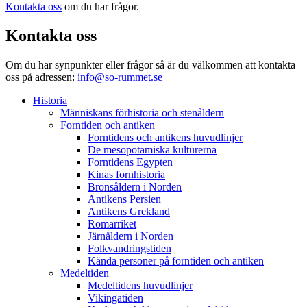
Kontakta oss
om du har frågor.
Kontakta oss
Om du har synpunkter eller frågor så är du välkommen att kontakta
oss på adressen:
info@so-rummet.se
Historia
Människans förhistoria och stenåldern
Forntiden och antiken
Forntidens och antikens huvudlinjer
De mesopotamiska kulturerna
Forntidens Egypten
Kinas fornhistoria
Bronsåldern i Norden
Antikens Persien
Antikens Grekland
Romarriket
Järnåldern i Norden
Folkvandringstiden
Kända personer på forntiden och antiken
Medeltiden
Medeltidens huvudlinjer
Vikingatiden