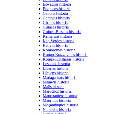
Eswatinis historia
Etiopiens historia
Gabons historia
Gambias historia
Ghanas historia
Guineas historia
Guinea-Bissaus historia
Kameruns historia
Kap Verdes historia
Kenyas historia
Komorernas historia
Kongo-Brazzavilles historia
Kongo-Kinshasas historia
Lesothos historia
Liberias historia
Libyens historia
Madagaskars historia
Malawis historia
Malis historia
Marockos historia
Mauretaniens historia
Mauritius historia
Moçambiques historia
Namibias historia