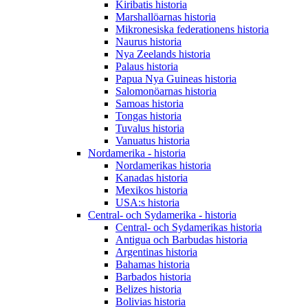
Kiribatis historia
Marshallöarnas historia
Mikronesiska federationens historia
Naurus historia
Nya Zeelands historia
Palaus historia
Papua Nya Guineas historia
Salomonöarnas historia
Samoas historia
Tongas historia
Tuvalus historia
Vanuatus historia
Nordamerika - historia
Nordamerikas historia
Kanadas historia
Mexikos historia
USA:s historia
Central- och Sydamerika - historia
Central- och Sydamerikas historia
Antigua och Barbudas historia
Argentinas historia
Bahamas historia
Barbados historia
Belizes historia
Bolivias historia