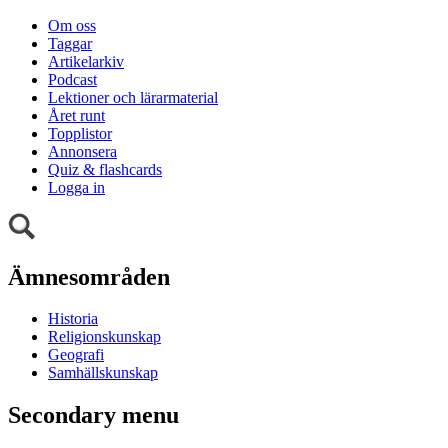
Om oss
Taggar
Artikelarkiv
Podcast
Lektioner och lärarmaterial
Året runt
Topplistor
Annonsera
Quiz & flashcards
Logga in
Ämnesområden
Historia
Religionskunskap
Geografi
Samhällskunskap
Secondary menu