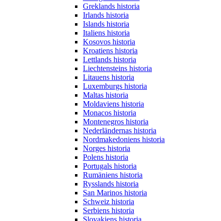
Greklands historia
Irlands historia
Islands historia
Italiens historia
Kosovos historia
Kroatiens historia
Lettlands historia
Liechtensteins historia
Litauens historia
Luxemburgs historia
Maltas historia
Moldaviens historia
Monacos historia
Montenegros historia
Nederländernas historia
Nordmakedoniens historia
Norges historia
Polens historia
Portugals historia
Rumäniens historia
Rysslands historia
San Marinos historia
Schweiz historia
Serbiens historia
Slovakiens historia