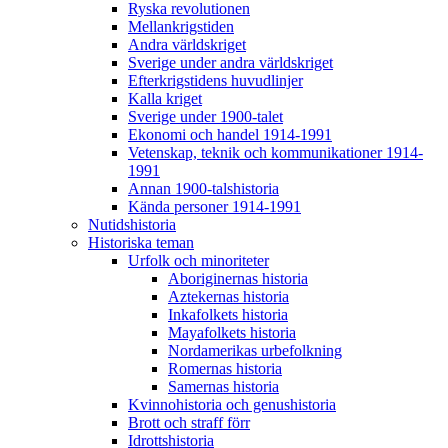
Ryska revolutionen
Mellankrigstiden
Andra världskriget
Sverige under andra världskriget
Efterkrigstidens huvudlinjer
Kalla kriget
Sverige under 1900-talet
Ekonomi och handel 1914-1991
Vetenskap, teknik och kommunikationer 1914-
1991
Annan 1900-talshistoria
Kända personer 1914-1991
Nutidshistoria
Historiska teman
Urfolk och minoriteter
Aboriginernas historia
Aztekernas historia
Inkafolkets historia
Mayafolkets historia
Nordamerikas urbefolkning
Romernas historia
Samernas historia
Kvinnohistoria och genushistoria
Brott och straff förr
Idrottshistoria