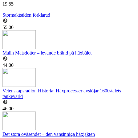
19:55
Stormaktstiden förklarad
55:00
Malin Matsdotter – levande bränd på häxbålet
44:00
Vetenskapsradion Historia: Häxprocesser avslöjar 1600-talets
tankevärld
46:00
Det stora oväsendet – den vansinniga häxjakten