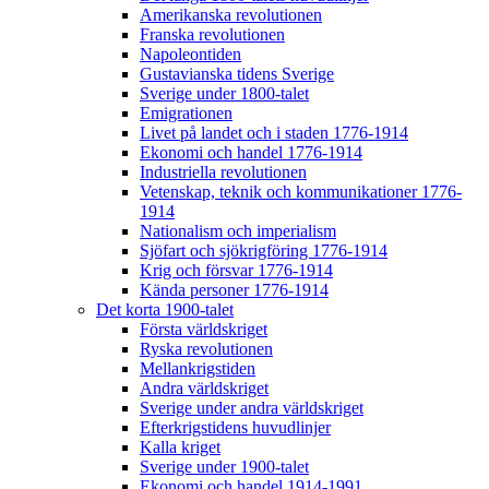
Amerikanska revolutionen
Franska revolutionen
Napoleontiden
Gustavianska tidens Sverige
Sverige under 1800-talet
Emigrationen
Livet på landet och i staden 1776-1914
Ekonomi och handel 1776-1914
Industriella revolutionen
Vetenskap, teknik och kommunikationer 1776-
1914
Nationalism och imperialism
Sjöfart och sjökrigföring 1776-1914
Krig och försvar 1776-1914
Kända personer 1776-1914
Det korta 1900-talet
Första världskriget
Ryska revolutionen
Mellankrigstiden
Andra världskriget
Sverige under andra världskriget
Efterkrigstidens huvudlinjer
Kalla kriget
Sverige under 1900-talet
Ekonomi och handel 1914-1991