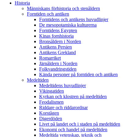
Historia
Människans förhistoria och stenåldern
Forntiden och antiken
Forntidens och antikens huvudlinjer
De mesopotamiska kulturerna
Forntidens Egypten
Kinas fornhistoria
Bronsåldern i Norden
Antikens Persien
Antikens Grekland
Romarriket
Järnåldern i Norden
Folkvandringstiden
Kända personer på forntiden och antiken
Medeltiden
Medeltidens huvudlinjer
Vikingatiden
Kyrkan och klostren på medeltiden
Feodalismen
Riddare och riddarordnar
Korstågen
Digerdöden
Livet på landet och i staden på medeltiden
Ekonomi och handel på medeltiden
Medeltida vetenskap, teknik och