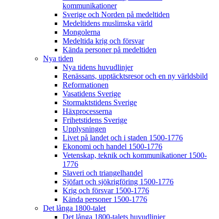
kommunikationer
Sverige och Norden på medeltiden
Medeltidens muslimska värld
Mongolerna
Medeltida krig och försvar
Kända personer på medeltiden
Nya tiden
Nya tidens huvudlinjer
Renässans, upptäcktsresor och en ny världsbild
Reformationen
Vasatidens Sverige
Stormaktstidens Sverige
Häxprocesserna
Frihetstidens Sverige
Upplysningen
Livet på landet och i staden 1500-1776
Ekonomi och handel 1500-1776
Vetenskap, teknik och kommunikationer 1500-
1776
Slaveri och triangelhandel
Sjöfart och sjökrigföring 1500-1776
Krig och försvar 1500-1776
Kända personer 1500-1776
Det långa 1800-talet
Det långa 1800-talets huvudlinjer