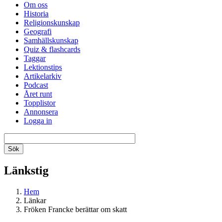
Om oss
Historia
Religionskunskap
Geografi
Samhällskunskap
Quiz & flashcards
Taggar
Lektionstips
Artikelarkiv
Podcast
Året runt
Topplistor
Annonsera
Logga in
Länkstig
Hem
Länkar
Fröken Francke berättar om skatt