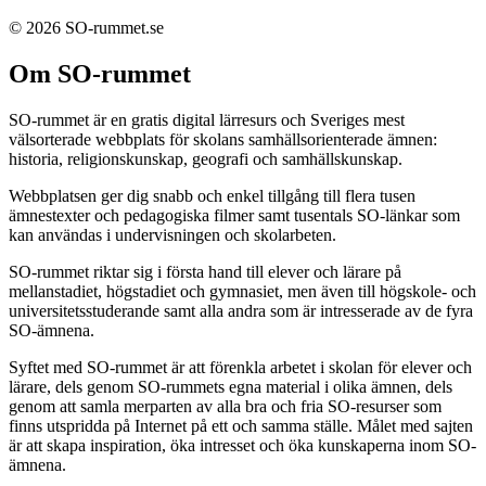
© 2026 SO-rummet.se
Om SO-rummet
SO-rummet är en gratis digital lärresurs och Sveriges mest
välsorterade webbplats för skolans samhällsorienterade ämnen:
historia, religionskunskap, geografi och samhällskunskap.
Webbplatsen ger dig snabb och enkel tillgång till flera tusen
ämnestexter och pedagogiska filmer samt tusentals SO-länkar som
kan användas i undervisningen och skolarbeten.
SO-rummet riktar sig i första hand till elever och lärare på
mellanstadiet, högstadiet och gymnasiet, men även till högskole- och
universitetsstuderande samt alla andra som är intresserade av de fyra
SO-ämnena.
Syftet med SO-rummet är att förenkla arbetet i skolan för elever och
lärare, dels genom SO-rummets egna material i olika ämnen, dels
genom att samla merparten av alla bra och fria SO-resurser som
finns utspridda på Internet på ett och samma ställe. Målet med sajten
är att skapa inspiration, öka intresset och öka kunskaperna inom SO-
ämnena.