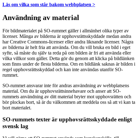
Läs om vilka som står bakom webbplatsen >
Användning av material
För bildmaterialet på SO-rummet gäller i allmänhet olika typer av
licenser. Många av bilderna är upphovsrättsskyddade medan andra
har Creative Commons-licenser eller andra liknande licenser. Några
av bilderna är helt fria att använda. Om du vill bruka en bild i eget
syfte, så måste du själv ta reda på om bilden är fri att använda eller
vilka villkor som gäller. Detta gör du genom att klicka på bildlänken
som finns under de flesta bilderna. Om en bildlänk saknas är bilden i
regel upphovsrättsskyddad och kan inte användas utanför SO-
rummet.
SO-rummet ansvarar inte för andras användning av webbplatsens
material. Om du är upphovsrättsinnehavare och anser att SO-
rummets användning av ditt material bryter mot upphovsrätten och
bör plockas bort, så är du välkommen att meddela oss så att vi kan ta
bort materialet.
SO-rummets texter är upphovsrättsskyddade enligt
svensk lag