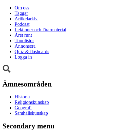
Om oss
Taggar
Artikelarkiv
Podcast
Lektioner och lärarmaterial
Året runt
Topplistor
Annonsera
Quiz & flashcards
Logga in
Ämnesområden
Historia
Religionskunskap
Geografi
Samhällskunskap
Secondary menu