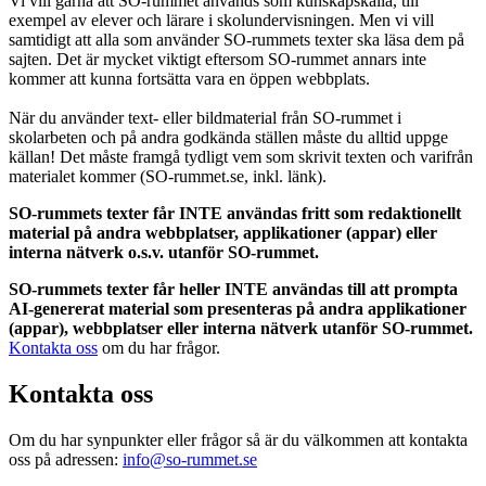
Vi vill gärna att SO-rummet används som kunskapskälla, till
exempel av elever och lärare i skolundervisningen. Men vi vill
samtidigt att alla som använder SO-rummets texter ska läsa dem på
sajten. Det är mycket viktigt eftersom SO-rummet annars inte
kommer att kunna fortsätta vara en öppen webbplats.
När du använder text- eller bildmaterial från SO-rummet i
skolarbeten och på andra godkända ställen måste du alltid uppge
källan! Det måste framgå tydligt vem som skrivit texten och varifrån
materialet kommer (SO-rummet.se, inkl. länk).
SO-rummets texter får INTE användas fritt som redaktionellt
material på andra webbplatser, applikationer (appar) eller
interna nätverk o.s.v. utanför SO-rummet.
SO-rummets texter får heller INTE användas till att prompta
AI-genererat material som presenteras på andra applikationer
(appar), webbplatser eller interna nätverk utanför SO-rummet.
Kontakta oss
om du har frågor.
Kontakta oss
Om du har synpunkter eller frågor så är du välkommen att kontakta
oss på adressen:
info@so-rummet.se