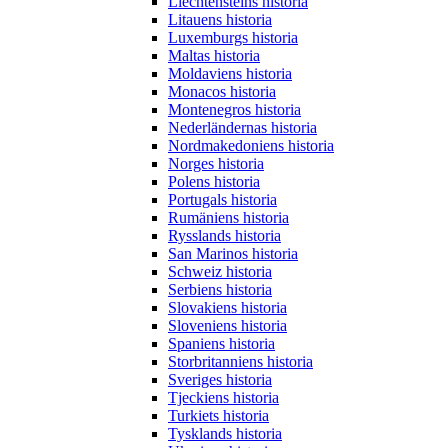
Liechtensteins historia
Litauens historia
Luxemburgs historia
Maltas historia
Moldaviens historia
Monacos historia
Montenegros historia
Nederländernas historia
Nordmakedoniens historia
Norges historia
Polens historia
Portugals historia
Rumäniens historia
Rysslands historia
San Marinos historia
Schweiz historia
Serbiens historia
Slovakiens historia
Sloveniens historia
Spaniens historia
Storbritanniens historia
Sveriges historia
Tjeckiens historia
Turkiets historia
Tysklands historia