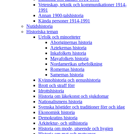
Vetenskap, teknik och kommunikationer 1914-
1991
Annan 1900-talshistoria
Kända personer 1914-1991
Nutidshistoria
Historiska teman
Urfolk och minoriteter
Aboriginernas historia
Aztekernas historia
Inkafolkets historia
Mayafolkets historia
Nordamerikas urbefolkning
Romernas historia
Samernas historia
Kvinnohistoria och genushistoria
Brott och straff förr
Idrottshistoria
Historia om läkekonst och sjukdomar
Nationalismens historia
Svenska högtider och traditioner förr och idag
Ekonomisk historia
Demokratins historia
Arkitektur- och stilhistoria
Historia om mode, utseende och hygien
Historia om mat och matvanor