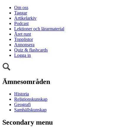
Om oss
Taggar
Artikelarkiv
Podcast
Lektioner och lärarmaterial
Året runt
Topplistor
Annonsera
Quiz & flashcards
Logga in
Ämnesområden
Historia
Religionskunskap
Geografi
Samhällskunskap
Secondary menu