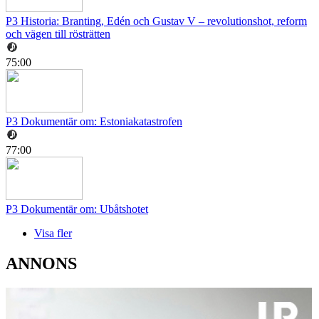
P3 Historia: Branting, Edén och Gustav V – revolutionshot, reform
och vägen till rösträtten
75:00
P3 Dokumentär om: Estoniakatastrofen
77:00
P3 Dokumentär om: Ubåtshotet
Visa fler
ANNONS