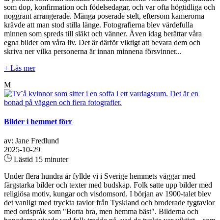
som dop, konfirmation och födelsedagar, och var ofta högtidliga och
noggrant arrangerade. Många poserade stelt, eftersom kamerorna
krävde att man stod stilla länge. Fotografierna blev värdefulla
minnen som spreds till släkt och vänner. Även idag berättar våra
egna bilder om våra liv. Det är därför viktigt att bevara dem och
skriva ner vilka personerna är innan minnena försvinner...
+ Läs mer
M
Bilder i hemmet förr
av: Jane Fredlund
2025-10-29
Lästid 15 minuter
Under flera hundra år fyllde vi i Sverige hemmets väggar med
färgstarka bilder och texter med budskap. Folk satte upp bilder med
religiösa motiv, kungar och visdomsord. I början av 1900-talet blev
det vanligt med tryckta tavlor från Tyskland och broderade tygtavlor
med ordspråk som "Borta bra, men hemma bäst". Bilderna och