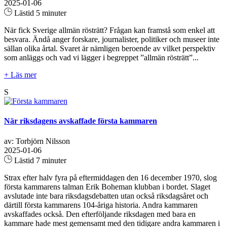
2025-01-06
Lästid 5 minuter
När fick Sverige allmän rösträtt? Frågan kan framstå som enkel att
besvara. Ändå anger forskare, journalister, politiker och museer inte
sällan olika årtal. Svaret är nämligen beroende av vilket perspektiv
som anläggs och vad vi lägger i begreppet ”allmän rösträtt”...
+ Läs mer
S
När riksdagens avskaffade första kammaren
av: Torbjörn Nilsson
2025-01-06
Lästid 7 minuter
Strax efter halv fyra på eftermiddagen den 16 december 1970, slog
första kammarens talman Erik Boheman klubban i bordet. Slaget
avslutade inte bara riksdagsdebatten utan också riksdagsåret och
därtill första kammarens 104-åriga historia. Andra kammaren
avskaffades också. Den efterföljande riksdagen med bara en
kammare hade mest gemensamt med den tidigare andra kammaren i