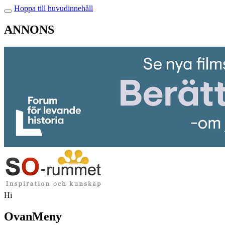
Hoppa till huvudinnehåll
ANNONS
Hi
OvanMeny