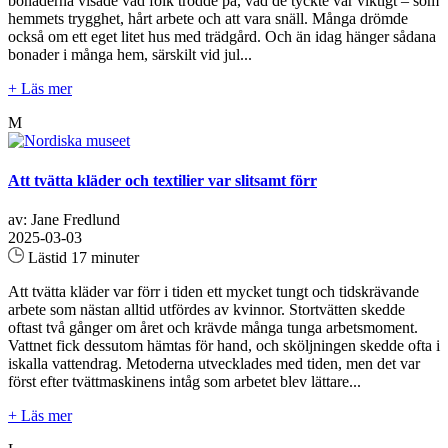
bonaderna visade vad folk trodde på, vad de tyckte var viktigt – som
hemmets trygghet, hårt arbete och att vara snäll. Många drömde
också om ett eget litet hus med trädgård. Och än idag hänger sådana
bonader i många hem, särskilt vid jul...
+ Läs mer
M
Att tvätta kläder och textilier var slitsamt förr
av: Jane Fredlund
2025-03-03
Lästid 17 minuter
Att tvätta kläder var förr i tiden ett mycket tungt och tidskrävande
arbete som nästan alltid utfördes av kvinnor. Stortvätten skedde
oftast två gånger om året och krävde många tunga arbetsmoment.
Vattnet fick dessutom hämtas för hand, och sköljningen skedde ofta i
iskalla vattendrag. Metoderna utvecklades med tiden, men det var
först efter tvättmaskinens intåg som arbetet blev lättare...
+ Läs mer