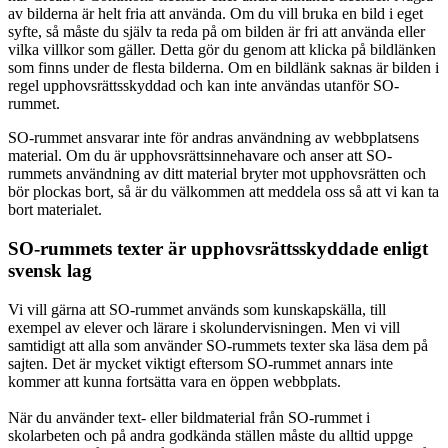
av bilderna är helt fria att använda. Om du vill bruka en bild i eget
syfte, så måste du själv ta reda på om bilden är fri att använda eller
vilka villkor som gäller. Detta gör du genom att klicka på bildlänken
som finns under de flesta bilderna. Om en bildlänk saknas är bilden i
regel upphovsrättsskyddad och kan inte användas utanför SO-
rummet.
SO-rummet ansvarar inte för andras användning av webbplatsens
material. Om du är upphovsrättsinnehavare och anser att SO-
rummets användning av ditt material bryter mot upphovsrätten och
bör plockas bort, så är du välkommen att meddela oss så att vi kan ta
bort materialet.
SO-rummets texter är upphovsrättsskyddade enligt
svensk lag
Vi vill gärna att SO-rummet används som kunskapskälla, till
exempel av elever och lärare i skolundervisningen. Men vi vill
samtidigt att alla som använder SO-rummets texter ska läsa dem på
sajten. Det är mycket viktigt eftersom SO-rummet annars inte
kommer att kunna fortsätta vara en öppen webbplats.
När du använder text- eller bildmaterial från SO-rummet i
skolarbeten och på andra godkända ställen måste du alltid uppge