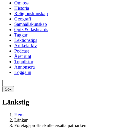
Om oss
Historia
Religionskunskap
Geografi
Samhällskunskap
Quiz & flashcards
Taggar
Lektionstips
Artikelarkiv
Podcast
Året runt
Topplistor
Annonsera
Logga in
Länkstig
Hem
Länkar
Företagsproffs skulle ersätta patriarken