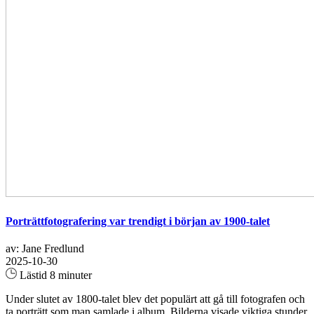
Porträttfotografering var trendigt i början av 1900-talet
av: Jane Fredlund
2025-10-30
Lästid 8 minuter
Under slutet av 1800-talet blev det populärt att gå till fotografen och
ta porträtt som man samlade i album. Bilderna visade viktiga stunder