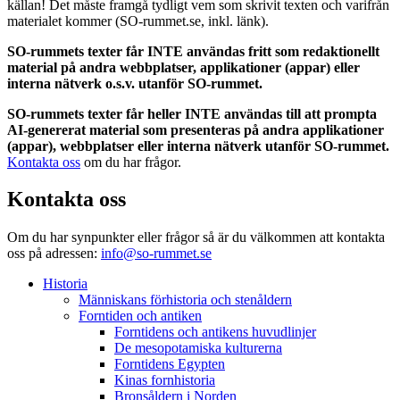
källan! Det måste framgå tydligt vem som skrivit texten och varifrån
materialet kommer (SO-rummet.se, inkl. länk).
SO-rummets texter får INTE användas fritt som redaktionellt
material på andra webbplatser, applikationer (appar) eller
interna nätverk o.s.v. utanför SO-rummet.
SO-rummets texter får heller INTE användas till att prompta
AI-genererat material som presenteras på andra applikationer
(appar), webbplatser eller interna nätverk utanför SO-rummet.
Kontakta oss
om du har frågor.
Kontakta oss
Om du har synpunkter eller frågor så är du välkommen att kontakta
oss på adressen:
info@so-rummet.se
Historia
Människans förhistoria och stenåldern
Forntiden och antiken
Forntidens och antikens huvudlinjer
De mesopotamiska kulturerna
Forntidens Egypten
Kinas fornhistoria
Bronsåldern i Norden