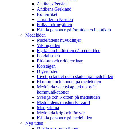
Antikens Persien
Antikens Grekland
Romarriket
Järnåldern i Norden
Folkvandringstiden
Kända personer på forntiden och antiken
Medeltiden
Medeltidens huvudlinjer
Vikingatiden
Kyrkan och klostren på medeltiden
Feodalismen
Riddare och riddarordnar
Korstågen
Digerdöden
Livet på landet och i staden på medeltiden
Ekonomi och handel på medeltiden
Medeltida vetenskap, teknik och
kommunikationer
Sverige och Norden på medeltiden
Medeltidens muslimska värld
Mongolerna
Medeltida krig och försvar
Kända personer på medeltiden
Nya tiden
Nya tidens huvudlinjer