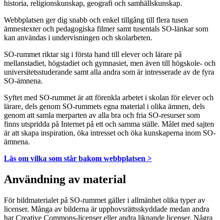
historia, religionskunskap, geografi och samhällskunskap.
Webbplatsen ger dig snabb och enkel tillgång till flera tusen
ämnestexter och pedagogiska filmer samt tusentals SO-länkar som
kan användas i undervisningen och skolarbeten.
SO-rummet riktar sig i första hand till elever och lärare på
mellanstadiet, högstadiet och gymnasiet, men även till högskole- och
universitetsstuderande samt alla andra som är intresserade av de fyra
SO-ämnena.
Syftet med SO-rummet är att förenkla arbetet i skolan för elever och
lärare, dels genom SO-rummets egna material i olika ämnen, dels
genom att samla merparten av alla bra och fria SO-resurser som
finns utspridda på Internet på ett och samma ställe. Målet med sajten
är att skapa inspiration, öka intresset och öka kunskaperna inom SO-
ämnena.
Läs om vilka som står bakom webbplatsen >
Användning av material
För bildmaterialet på SO-rummet gäller i allmänhet olika typer av
licenser. Många av bilderna är upphovsrättsskyddade medan andra
har Creative Commons-licenser eller andra liknande licenser. Några