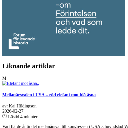
Liknande artiklar
M
Mellanårsvalen i USA – röd elefant mot blå åsna
av: Kaj Hildingson
2026-02-27
Lästid 4 minuter
Vart fjärde år är det mellanårsval till kongressen i USA:s huvudstad