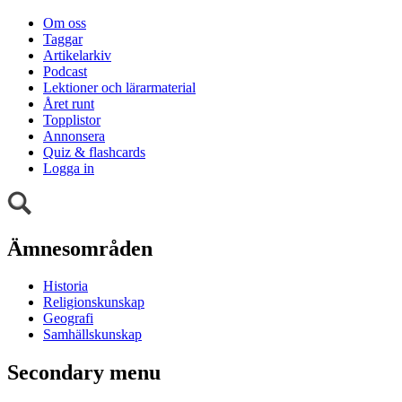
Om oss
Taggar
Artikelarkiv
Podcast
Lektioner och lärarmaterial
Året runt
Topplistor
Annonsera
Quiz & flashcards
Logga in
Ämnesområden
Historia
Religionskunskap
Geografi
Samhällskunskap
Secondary menu