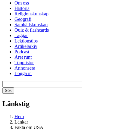
Om oss
Historia
Religionskunskap
Geografi
Samhällskunskap
Quiz & flashcards
Taggar
Lektionstips
Artikelarkiv
Podcast
Året runt
Topplistor
Annonsera
Logga in
Länkstig
Hem
Länkar
Fakta om USA