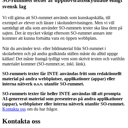
SO-rummets texter är upphovsrättsskyddade enligt
svensk lag
Vi vill gärna att SO-rummet används som kunskapskälla, till
exempel av elever och lärare i skolundervisningen. Men vi vill
samtidigt att alla som använder SO-rummets texter ska läsa dem på
sajten. Det är mycket viktigt eftersom SO-rummet annars inte
kommer att kunna fortsätta vara en öppen webbplats.
När du använder text- eller bildmaterial från SO-rummet i
skolarbeten och på andra godkända ställen måste du alltid uppge
källan! Det måste framgå tydligt vem som skrivit texten och varifrån
materialet kommer (SO-rummet.se, inkl. länk).
SO-rummets texter får INTE användas fritt som redaktionellt
material på andra webbplatser, applikationer (appar) eller
interna nätverk o.s.v. utanför SO-rummet.
SO-rummets texter får heller INTE användas till att prompta
AI-genererat material som presenteras på andra applikationer
(appar), webbplatser eller interna nätverk utanför SO-rummet.
Kontakta oss
om du har frågor.
Kontakta oss