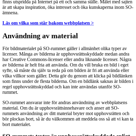
finns utspridda på Internet på ett och samma ställe. Målet med sajten
är att skapa inspiration, öka intresset och öka kunskaperna inom SO-
ämnena.
Läs om vilka som står bakom webbplatsen >
Användning av material
För bildmaterialet på SO-rummet gäller i allmänhet olika typer av
licenser. Många av bilderna är upphovsrättsskyddade medan andra
har Creative Commons-licenser eller andra liknande licenser. Några
av bilderna är helt fria att använda. Om du vill bruka en bild i eget
syfte, så måste du själv ta reda på om bilden är fri att använda eller
vilka villkor som gäller. Detta gör du genom att klicka på bildlänken
som finns under de flesta bilderna. Om en bildlänk saknas är bilden i
regel upphovsrättsskyddad och kan inte användas utanför SO-
rummet.
SO-rummet ansvarar inte för andras användning av webbplatsens
material. Om du är upphovsrättsinnehavare och anser att SO-
rummets användning av ditt material bryter mot upphovsrätten och
bör plockas bort, så är du välkommen att meddela oss så att vi kan ta
bort materialet.