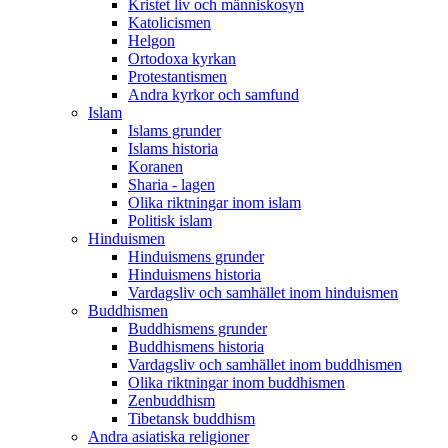
Kristet liv och människosyn
Katolicismen
Helgon
Ortodoxa kyrkan
Protestantismen
Andra kyrkor och samfund
Islam
Islams grunder
Islams historia
Koranen
Sharia - lagen
Olika riktningar inom islam
Politisk islam
Hinduismen
Hinduismens grunder
Hinduismens historia
Vardagsliv och samhället inom hinduismen
Buddhismen
Buddhismens grunder
Buddhismens historia
Vardagsliv och samhället inom buddhismen
Olika riktningar inom buddhismen
Zenbuddhism
Tibetansk buddhism
Andra asiatiska religioner