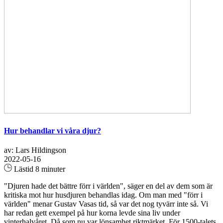
Hur behandlar vi våra djur?
av: Lars Hildingson
2022-05-16
Lästid 8 minuter
"Djuren hade det bättre förr i världen", säger en del av dem som är
kritiska mot hur husdjuren behandlas idag. Om man med "förr i
världen" menar Gustav Vasas tid, så var det nog tyvärr inte så. Vi
har redan gett exempel på hur korna levde sina liv under
vinterhalvåret. Då som nu var lönsamhet riktmärket. För 1500-talets