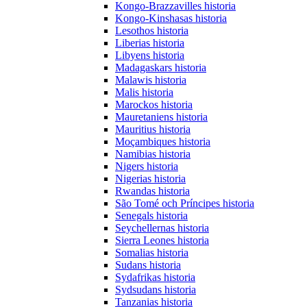
Kongo-Brazzavilles historia
Kongo-Kinshasas historia
Lesothos historia
Liberias historia
Libyens historia
Madagaskars historia
Malawis historia
Malis historia
Marockos historia
Mauretaniens historia
Mauritius historia
Moçambiques historia
Namibias historia
Nigers historia
Nigerias historia
Rwandas historia
São Tomé och Príncipes historia
Senegals historia
Seychellernas historia
Sierra Leones historia
Somalias historia
Sudans historia
Sydafrikas historia
Sydsudans historia
Tanzanias historia