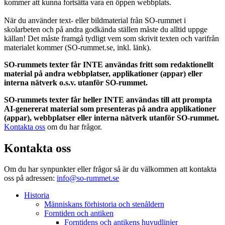
kommer att kunna fortsätta vara en öppen webbplats.
När du använder text- eller bildmaterial från SO-rummet i
skolarbeten och på andra godkända ställen måste du alltid uppge
källan! Det måste framgå tydligt vem som skrivit texten och varifrån
materialet kommer (SO-rummet.se, inkl. länk).
SO-rummets texter får INTE användas fritt som redaktionellt
material på andra webbplatser, applikationer (appar) eller
interna nätverk o.s.v. utanför SO-rummet.
SO-rummets texter får heller INTE användas till att prompta
AI-genererat material som presenteras på andra applikationer
(appar), webbplatser eller interna nätverk utanför SO-rummet.
Kontakta oss
om du har frågor.
Kontakta oss
Om du har synpunkter eller frågor så är du välkommen att kontakta
oss på adressen:
info@so-rummet.se
Historia
Människans förhistoria och stenåldern
Forntiden och antiken
Forntidens och antikens huvudlinjer