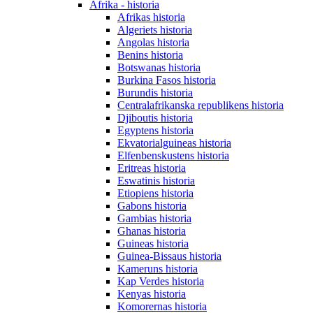
Afrika - historia
Afrikas historia
Algeriets historia
Angolas historia
Benins historia
Botswanas historia
Burkina Fasos historia
Burundis historia
Centralafrikanska republikens historia
Djiboutis historia
Egyptens historia
Ekvatorialguineas historia
Elfenbenskustens historia
Eritreas historia
Eswatinis historia
Etiopiens historia
Gabons historia
Gambias historia
Ghanas historia
Guineas historia
Guinea-Bissaus historia
Kameruns historia
Kap Verdes historia
Kenyas historia
Komorernas historia