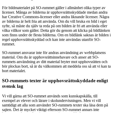
För bildmaterialet på SO-rummet gäller i allmänhet olika typer av
licenser. Många av bilderna är upphovsrättsskyddade medan andra
har Creative Commons-licenser eller andra liknande licenser. Några
av bilderna är helt fria att använda. Om du vill bruka en bild i eget
syfte, så måste du själv ta reda på om bilden är fri att använda eller
vilka villkor som gäller. Detta gör du genom att klicka på bildlänken
som finns under de flesta bilderna. Om en bildlänk saknas är bilden i
regel upphovsrättsskyddad och kan inte användas utanför SO-
rummet.
SO-rummet ansvarar inte för andras användning av webbplatsens
material. Om du är upphovsrättsinnehavare och anser att SO-
rummets användning av ditt material bryter mot upphovsrätten och
bör plockas bort, så är du välkommen att meddela oss så att vi kan ta
bort materialet.
SO-rummets texter är upphovsrättsskyddade enligt
svensk lag
Vi vill gärna att SO-rummet används som kunskapskälla, till
exempel av elever och lärare i skolundervisningen. Men vi vill
samtidigt att alla som använder SO-rummets texter ska läsa dem på
sajten. Det är mycket viktigt eftersom SO-rummet annars inte