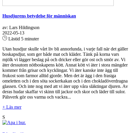
Husdjurens betydelse för människan
av: Lars Hildingson
2022-05-13
Lästid 5 minuter
Utan husdjur skulle vårt liv bli annorlunda, i varje fall när det gäller
boskapsdjur, som ger både mat och kläder. Tänk på korna vars
mjölk vi lägger beslag på och dricker eller gör ost och smör av. Vi
äter dessutom nötboskapens kött. Annat kött vi äter i stora mängder
kommer från grisar och kycklingar. Vi äter kanske inte ägg till
frukost som farmor alltid gjorde. Men det är ägg i den frasiga
omeletten och i den söta sockerkakan och i den chokladöverdragna
glassen. Och inte nog med att vi äter upp våra släktingar djuren. Av
deras hudar skaffar vi skinn till jackor och skor och läder till sulor.
Pälsverk gör oss varma och vackra...
+ Läs mer
S