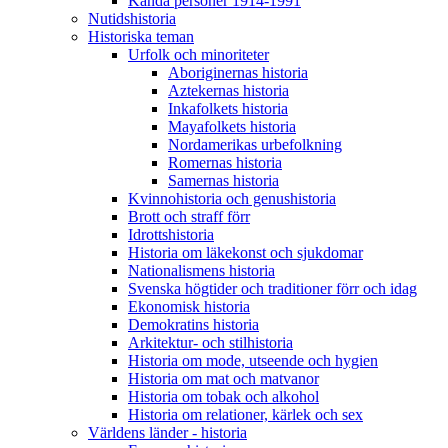
Kända personer 1914-1991
Nutidshistoria
Historiska teman
Urfolk och minoriteter
Aboriginernas historia
Aztekernas historia
Inkafolkets historia
Mayafolkets historia
Nordamerikas urbefolkning
Romernas historia
Samernas historia
Kvinnohistoria och genushistoria
Brott och straff förr
Idrottshistoria
Historia om läkekonst och sjukdomar
Nationalismens historia
Svenska högtider och traditioner förr och idag
Ekonomisk historia
Demokratins historia
Arkitektur- och stilhistoria
Historia om mode, utseende och hygien
Historia om mat och matvanor
Historia om tobak och alkohol
Historia om relationer, kärlek och sex
Världens länder - historia