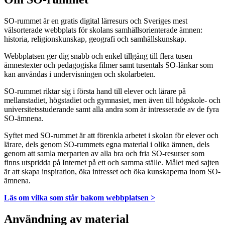
SO-rummet är en gratis digital lärresurs och Sveriges mest
välsorterade webbplats för skolans samhällsorienterade ämnen:
historia, religionskunskap, geografi och samhällskunskap.
Webbplatsen ger dig snabb och enkel tillgång till flera tusen
ämnestexter och pedagogiska filmer samt tusentals SO-länkar som
kan användas i undervisningen och skolarbeten.
SO-rummet riktar sig i första hand till elever och lärare på
mellanstadiet, högstadiet och gymnasiet, men även till högskole- och
universitetsstuderande samt alla andra som är intresserade av de fyra
SO-ämnena.
Syftet med SO-rummet är att förenkla arbetet i skolan för elever och
lärare, dels genom SO-rummets egna material i olika ämnen, dels
genom att samla merparten av alla bra och fria SO-resurser som
finns utspridda på Internet på ett och samma ställe. Målet med sajten
är att skapa inspiration, öka intresset och öka kunskaperna inom SO-
ämnena.
Läs om vilka som står bakom webbplatsen >
Användning av material