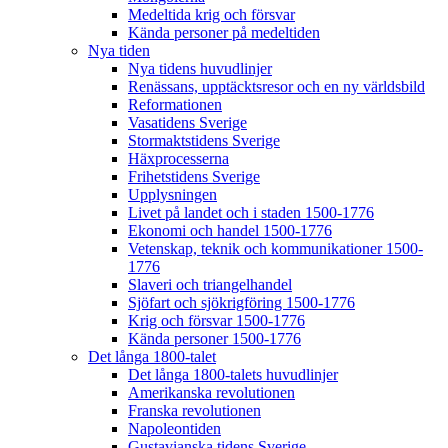
Medeltida krig och försvar
Kända personer på medeltiden
Nya tiden
Nya tidens huvudlinjer
Renässans, upptäcktsresor och en ny världsbild
Reformationen
Vasatidens Sverige
Stormaktstidens Sverige
Häxprocesserna
Frihetstidens Sverige
Upplysningen
Livet på landet och i staden 1500-1776
Ekonomi och handel 1500-1776
Vetenskap, teknik och kommunikationer 1500-
1776
Slaveri och triangelhandel
Sjöfart och sjökrigföring 1500-1776
Krig och försvar 1500-1776
Kända personer 1500-1776
Det långa 1800-talet
Det långa 1800-talets huvudlinjer
Amerikanska revolutionen
Franska revolutionen
Napoleontiden
Gustavianska tidens Sverige