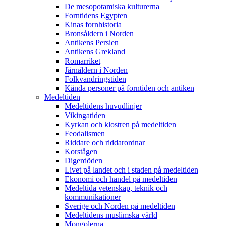
De mesopotamiska kulturerna
Forntidens Egypten
Kinas fornhistoria
Bronsåldern i Norden
Antikens Persien
Antikens Grekland
Romarriket
Järnåldern i Norden
Folkvandringstiden
Kända personer på forntiden och antiken
Medeltiden
Medeltidens huvudlinjer
Vikingatiden
Kyrkan och klostren på medeltiden
Feodalismen
Riddare och riddarordnar
Korstågen
Digerdöden
Livet på landet och i staden på medeltiden
Ekonomi och handel på medeltiden
Medeltida vetenskap, teknik och
kommunikationer
Sverige och Norden på medeltiden
Medeltidens muslimska värld
Mongolerna