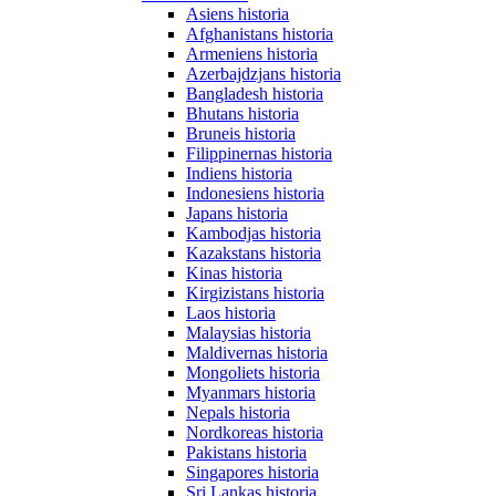
Asiens historia
Afghanistans historia
Armeniens historia
Azerbajdzjans historia
Bangladesh historia
Bhutans historia
Bruneis historia
Filippinernas historia
Indiens historia
Indonesiens historia
Japans historia
Kambodjas historia
Kazakstans historia
Kinas historia
Kirgizistans historia
Laos historia
Malaysias historia
Maldivernas historia
Mongoliets historia
Myanmars historia
Nepals historia
Nordkoreas historia
Pakistans historia
Singapores historia
Sri Lankas historia