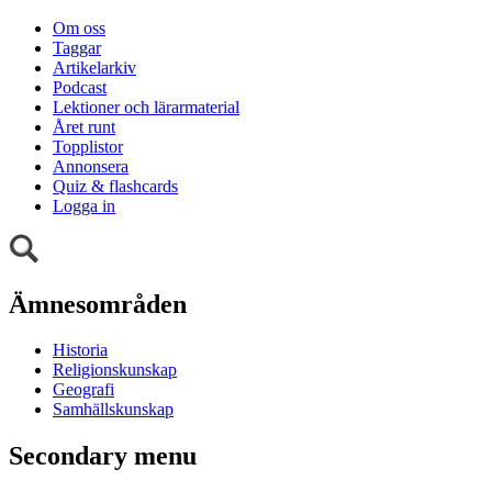
Om oss
Taggar
Artikelarkiv
Podcast
Lektioner och lärarmaterial
Året runt
Topplistor
Annonsera
Quiz & flashcards
Logga in
Ämnesområden
Historia
Religionskunskap
Geografi
Samhällskunskap
Secondary menu