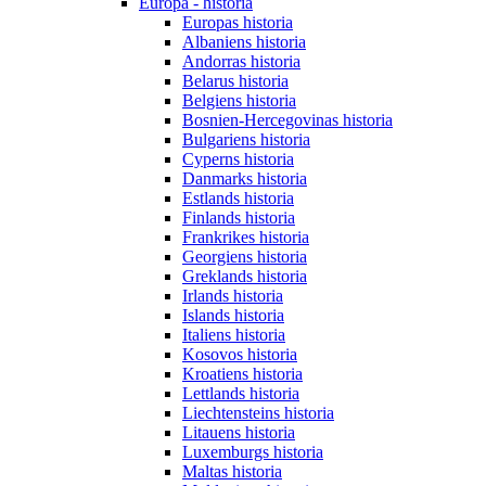
Europa - historia
Europas historia
Albaniens historia
Andorras historia
Belarus historia
Belgiens historia
Bosnien-Hercegovinas historia
Bulgariens historia
Cyperns historia
Danmarks historia
Estlands historia
Finlands historia
Frankrikes historia
Georgiens historia
Greklands historia
Irlands historia
Islands historia
Italiens historia
Kosovos historia
Kroatiens historia
Lettlands historia
Liechtensteins historia
Litauens historia
Luxemburgs historia
Maltas historia