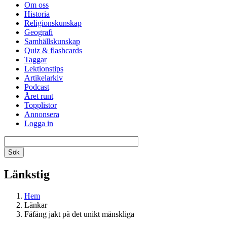
Om oss
Historia
Religionskunskap
Geografi
Samhällskunskap
Quiz & flashcards
Taggar
Lektionstips
Artikelarkiv
Podcast
Året runt
Topplistor
Annonsera
Logga in
Länkstig
Hem
Länkar
Fåfäng jakt på det unikt mänskliga