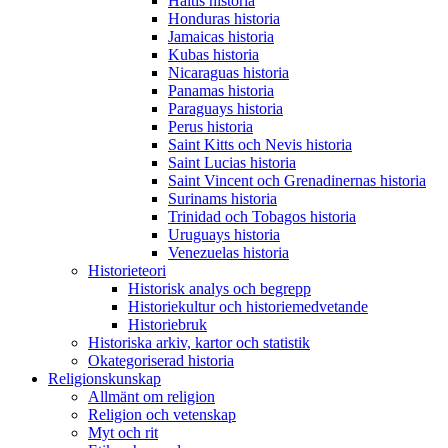
Haitis historia
Honduras historia
Jamaicas historia
Kubas historia
Nicaraguas historia
Panamas historia
Paraguays historia
Perus historia
Saint Kitts och Nevis historia
Saint Lucias historia
Saint Vincent och Grenadinernas historia
Surinams historia
Trinidad och Tobagos historia
Uruguays historia
Venezuelas historia
Historieteori
Historisk analys och begrepp
Historiekultur och historiemedvetande
Historiebruk
Historiska arkiv, kartor och statistik
Okategoriserad historia
Religionskunskap
Allmänt om religion
Religion och vetenskap
Myt och rit