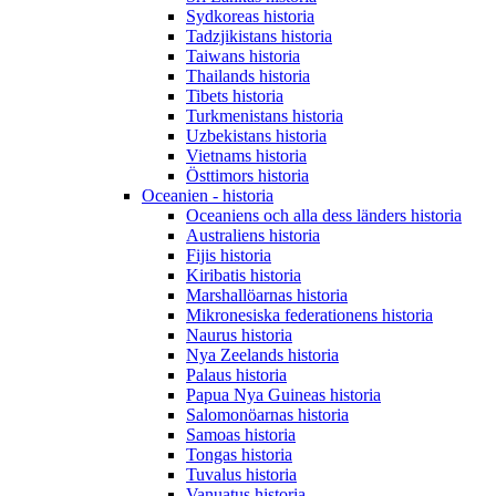
Sydkoreas historia
Tadzjikistans historia
Taiwans historia
Thailands historia
Tibets historia
Turkmenistans historia
Uzbekistans historia
Vietnams historia
Östtimors historia
Oceanien - historia
Oceaniens och alla dess länders historia
Australiens historia
Fijis historia
Kiribatis historia
Marshallöarnas historia
Mikronesiska federationens historia
Naurus historia
Nya Zeelands historia
Palaus historia
Papua Nya Guineas historia
Salomonöarnas historia
Samoas historia
Tongas historia
Tuvalus historia
Vanuatus historia