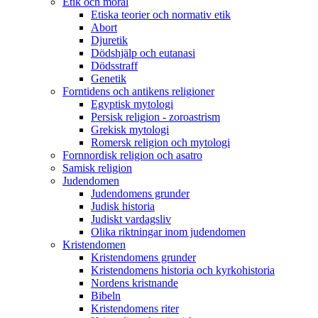
Etik och moral
Etiska teorier och normativ etik
Abort
Djuretik
Dödshjälp och eutanasi
Dödsstraff
Genetik
Forntidens och antikens religioner
Egyptisk mytologi
Persisk religion - zoroastrism
Grekisk mytologi
Romersk religion och mytologi
Fornnordisk religion och asatro
Samisk religion
Judendomen
Judendomens grunder
Judisk historia
Judiskt vardagsliv
Olika riktningar inom judendomen
Kristendomen
Kristendomens grunder
Kristendomens historia och kyrkohistoria
Nordens kristnande
Bibeln
Kristendomens riter