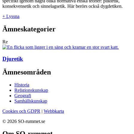
specifikt igenom några olika normativa etiska teorier: pliktetik,
konsekvensetik och sinnelagsetik. Här berörs också dygdetiken.
+ Lyssna
Ämneskategorier
Re
Djuretik
Ämnesområden
Historia
Religionskunskap
Geografi
Samhällskunskap
Cookies och GDPR
|
Webbkarta
© 2026 SO-rummet.se
Om SO-rummet