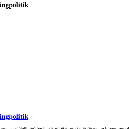
ingpolitik
ingpolitik
siet, Vellinge) berättar kortfattat om statlig finans- och penningpoliti