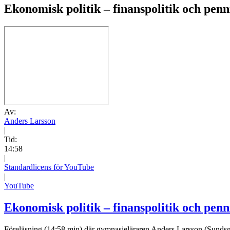
Ekonomisk politik – finanspolitik och penn
Av:
Anders Larsson
|
Tid:
14:58
|
Standardlicens för YouTube
|
YouTube
Ekonomisk politik – finanspolitik och penn
Föreläsning (14:58 min) där gymnasieläraren Anders Larsson (Sundsgymna