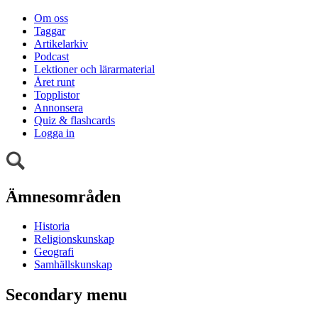
Om oss
Taggar
Artikelarkiv
Podcast
Lektioner och lärarmaterial
Året runt
Topplistor
Annonsera
Quiz & flashcards
Logga in
Ämnesområden
Historia
Religionskunskap
Geografi
Samhällskunskap
Secondary menu