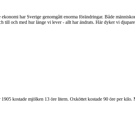
de ekonomi har Sverige genomgått enorma förändringar. Både människors
h till och med hur länge vi lever - allt har ändrats. Här dyker vi djupare
 1905 kostade mjölken 13 öre litern. Oxköttet kostade 90 öre per kilo. Men