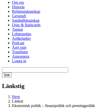
Om oss
Historia
Religionskunskap
Geografi
Samhällskunskap
Quiz & flashcards
Taggar
Lektionstips
Artikelarkiv
Podcast
Året runt
Topplistor
Annonsera
Logga in
Länkstig
Hem
Länkar
Ekonomisk politik – finanspolitik och penningpolitik