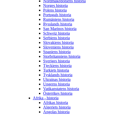
Nordmakedoniens historia
Norges historia
Polens historia
Portugals historia
Rumäniens historia
Rysslands historia
San Marinos historia
Schweiz historia
Serbiens historia
Slovakiens historia
Sloveniens historia
Spaniens historia
Storbritanniens historia
Sveriges historia
Tjeckiens historia
Turkiets historia
Tysklands historia
Ukrainas historia
Ungerns historia
Vatikanstatens historia
Österrikes historia
Afrika - historia
Afrikas historia
Algeriets historia
Angolas historia