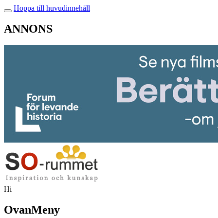
Hoppa till huvudinnehåll
ANNONS
Hi
OvanMeny