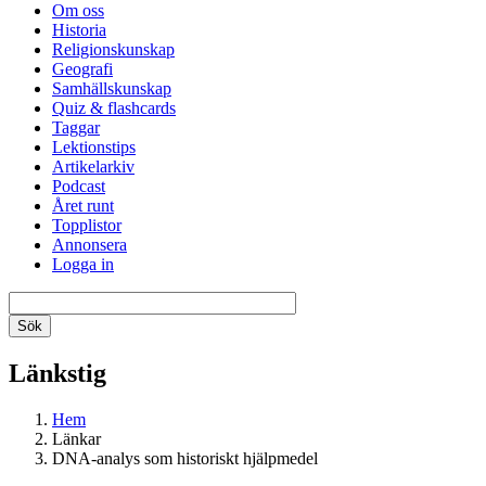
Om oss
Historia
Religionskunskap
Geografi
Samhällskunskap
Quiz & flashcards
Taggar
Lektionstips
Artikelarkiv
Podcast
Året runt
Topplistor
Annonsera
Logga in
Länkstig
Hem
Länkar
DNA-analys som historiskt hjälpmedel