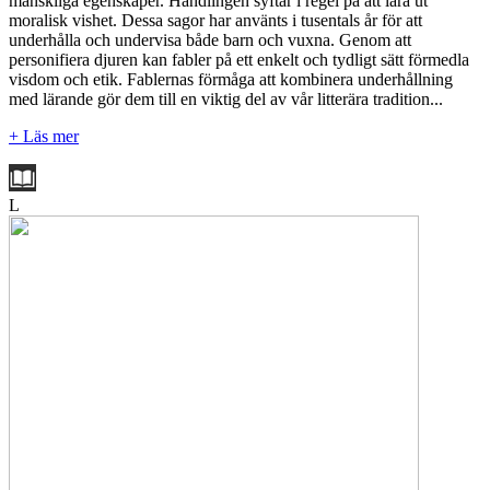
mänskliga egenskaper. Handlingen syftar i regel på att lära ut
moralisk vishet. Dessa sagor har använts i tusentals år för att
underhålla och undervisa både barn och vuxna. Genom att
personifiera djuren kan fabler på ett enkelt och tydligt sätt förmedla
visdom och etik. Fablernas förmåga att kombinera underhållning
med lärande gör dem till en viktig del av vår litterära tradition...
+ Läs mer
L