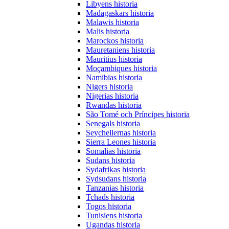
Libyens historia
Madagaskars historia
Malawis historia
Malis historia
Marockos historia
Mauretaniens historia
Mauritius historia
Moçambiques historia
Namibias historia
Nigers historia
Nigerias historia
Rwandas historia
São Tomé och Príncipes historia
Senegals historia
Seychellernas historia
Sierra Leones historia
Somalias historia
Sudans historia
Sydafrikas historia
Sydsudans historia
Tanzanias historia
Tchads historia
Togos historia
Tunisiens historia
Ugandas historia