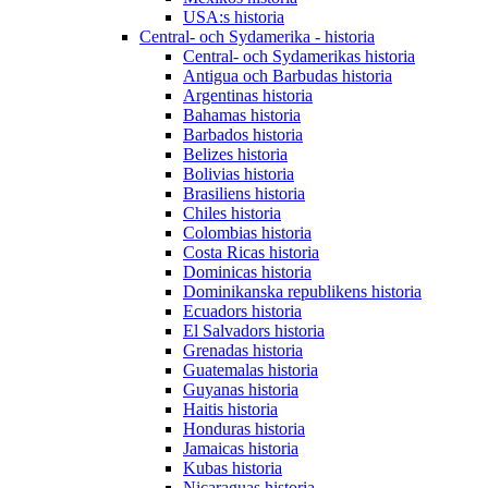
USA:s historia
Central- och Sydamerika - historia
Central- och Sydamerikas historia
Antigua och Barbudas historia
Argentinas historia
Bahamas historia
Barbados historia
Belizes historia
Bolivias historia
Brasiliens historia
Chiles historia
Colombias historia
Costa Ricas historia
Dominicas historia
Dominikanska republikens historia
Ecuadors historia
El Salvadors historia
Grenadas historia
Guatemalas historia
Guyanas historia
Haitis historia
Honduras historia
Jamaicas historia
Kubas historia
Nicaraguas historia