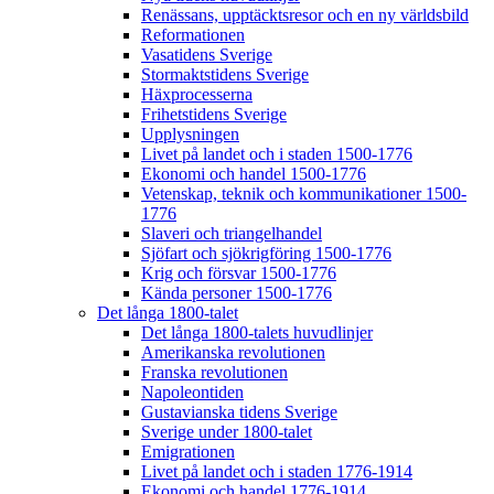
Renässans, upptäcktsresor och en ny världsbild
Reformationen
Vasatidens Sverige
Stormaktstidens Sverige
Häxprocesserna
Frihetstidens Sverige
Upplysningen
Livet på landet och i staden 1500-1776
Ekonomi och handel 1500-1776
Vetenskap, teknik och kommunikationer 1500-
1776
Slaveri och triangelhandel
Sjöfart och sjökrigföring 1500-1776
Krig och försvar 1500-1776
Kända personer 1500-1776
Det långa 1800-talet
Det långa 1800-talets huvudlinjer
Amerikanska revolutionen
Franska revolutionen
Napoleontiden
Gustavianska tidens Sverige
Sverige under 1800-talet
Emigrationen
Livet på landet och i staden 1776-1914
Ekonomi och handel 1776-1914