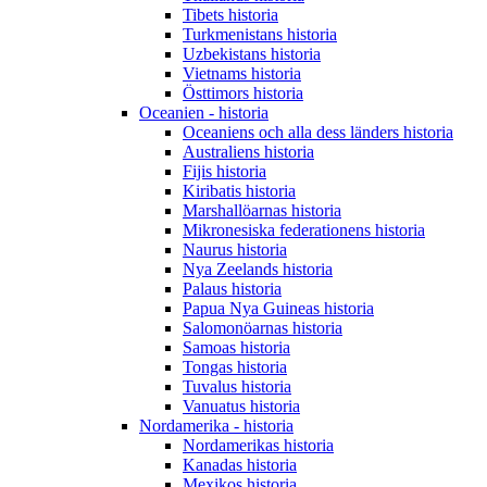
Tibets historia
Turkmenistans historia
Uzbekistans historia
Vietnams historia
Östtimors historia
Oceanien - historia
Oceaniens och alla dess länders historia
Australiens historia
Fijis historia
Kiribatis historia
Marshallöarnas historia
Mikronesiska federationens historia
Naurus historia
Nya Zeelands historia
Palaus historia
Papua Nya Guineas historia
Salomonöarnas historia
Samoas historia
Tongas historia
Tuvalus historia
Vanuatus historia
Nordamerika - historia
Nordamerikas historia
Kanadas historia
Mexikos historia