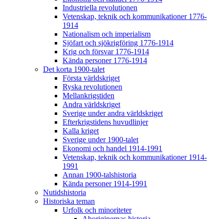
Industriella revolutionen
Vetenskap, teknik och kommunikationer 1776-
1914
Nationalism och imperialism
Sjöfart och sjökrigföring 1776-1914
Krig och försvar 1776-1914
Kända personer 1776-1914
Det korta 1900-talet
Första världskriget
Ryska revolutionen
Mellankrigstiden
Andra världskriget
Sverige under andra världskriget
Efterkrigstidens huvudlinjer
Kalla kriget
Sverige under 1900-talet
Ekonomi och handel 1914-1991
Vetenskap, teknik och kommunikationer 1914-
1991
Annan 1900-talshistoria
Kända personer 1914-1991
Nutidshistoria
Historiska teman
Urfolk och minoriteter
Aboriginernas historia