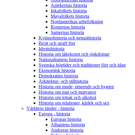
Aztekernas historia
Inkafolkets historia
Mayafolkets historia
Nordamerikas urbefolkning
Romernas historia
Samernas historia
Kvinnohistoria och genushistoria
Brott och straff förr
Idrottshistoria
Historia om läkekonst och sjukdomar
Nationalismens historia
Svenska högtider och traditioner förr och idag
Ekonomisk historia
Demokratins historia
Arkitektur- och stilhistoria
Historia om mode, utseende och hygien
Historia om mat och matvanor
Historia om tobak och alkohol
Historia om relationer, kärlek och sex
Världens länder - historia
Europa - historia
Europas historia
Albaniens historia
Andorras historia