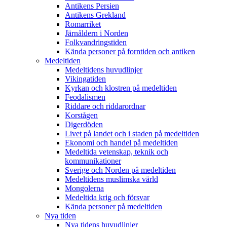
Antikens Persien
Antikens Grekland
Romarriket
Järnåldern i Norden
Folkvandringstiden
Kända personer på forntiden och antiken
Medeltiden
Medeltidens huvudlinjer
Vikingatiden
Kyrkan och klostren på medeltiden
Feodalismen
Riddare och riddarordnar
Korstågen
Digerdöden
Livet på landet och i staden på medeltiden
Ekonomi och handel på medeltiden
Medeltida vetenskap, teknik och
kommunikationer
Sverige och Norden på medeltiden
Medeltidens muslimska värld
Mongolerna
Medeltida krig och försvar
Kända personer på medeltiden
Nya tiden
Nya tidens huvudlinjer