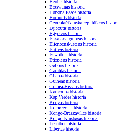
Benins historia
Botswanas historia
Burkina Fasos historia
Burundis historia
Centralafrikanska republikens historia
Djiboutis historia
Egyptens historia
Ekvatorialguineas historia
Elfenbenskustens historia
Eritreas historia
Eswatinis historia
Etiopiens historia
Gabons historia
Gambias historia
Ghanas historia
Guineas historia
Guinea-Bissaus historia
Kameruns historia
Kap Verdes historia
Kenyas historia
Komorernas historia
Kongo-Brazzavilles historia
Kongo-Kinshasas historia
Lesothos historia
Liberias historia