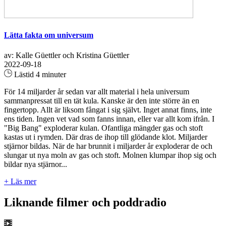
Lätta fakta om universum
av: Kalle Güettler och Kristina Güettler
2022-09-18
Lästid 4 minuter
För 14 miljarder år sedan var allt material i hela universum
sammanpressat till en tät kula. Kanske är den inte större än en
fingertopp. Allt är liksom fångat i sig självt. Inget annat finns, inte
ens tiden. Ingen vet vad som fanns innan, eller var allt kom ifrån. I
"Big Bang" exploderar kulan. Ofantliga mängder gas och stoft
kastas ut i rymden. Där dras de ihop till glödande klot. Miljarder
stjärnor bildas. När de har brunnit i miljarder år exploderar de och
slungar ut nya moln av gas och stoft. Molnen klumpar ihop sig och
bildar nya stjärnor...
+ Läs mer
Liknande filmer och poddradio