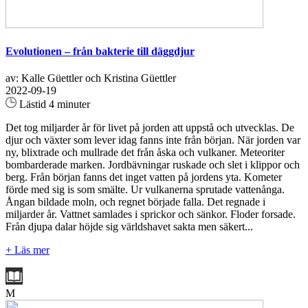
Evolutionen – från bakterie till däggdjur
av: Kalle Güettler och Kristina Güettler
2022-09-19
Lästid 4 minuter
Det tog miljarder år för livet på jorden att uppstå och utvecklas. De
djur och växter som lever idag fanns inte från början. När jorden var
ny, blixtrade och mullrade det från åska och vulkaner. Meteoriter
bombarderade marken. Jordbävningar ruskade och slet i klippor och
berg. Från början fanns det inget vatten på jordens yta. Kometer
förde med sig is som smälte. Ur vulkanerna sprutade vattenånga.
Ångan bildade moln, och regnet började falla. Det regnade i
miljarder år. Vattnet samlades i sprickor och sänkor. Floder forsade.
Från djupa dalar höjde sig världshavet sakta men säkert...
+ Läs mer
M