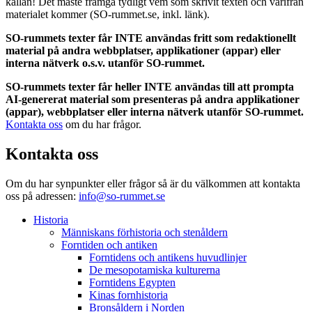
källan! Det måste framgå tydligt vem som skrivit texten och varifrån
materialet kommer (SO-rummet.se, inkl. länk).
SO-rummets texter får INTE användas fritt som redaktionellt
material på andra webbplatser, applikationer (appar) eller
interna nätverk o.s.v. utanför SO-rummet.
SO-rummets texter får heller INTE användas till att prompta
AI-genererat material som presenteras på andra applikationer
(appar), webbplatser eller interna nätverk utanför SO-rummet.
Kontakta oss
om du har frågor.
Kontakta oss
Om du har synpunkter eller frågor så är du välkommen att kontakta
oss på adressen:
info@so-rummet.se
Historia
Människans förhistoria och stenåldern
Forntiden och antiken
Forntidens och antikens huvudlinjer
De mesopotamiska kulturerna
Forntidens Egypten
Kinas fornhistoria
Bronsåldern i Norden