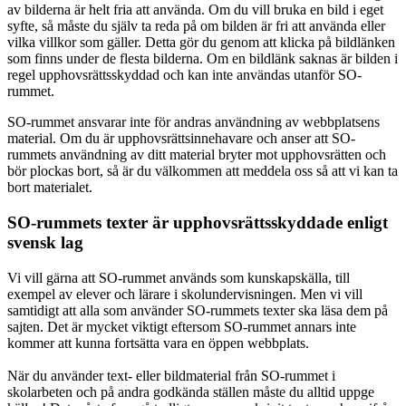
av bilderna är helt fria att använda. Om du vill bruka en bild i eget
syfte, så måste du själv ta reda på om bilden är fri att använda eller
vilka villkor som gäller. Detta gör du genom att klicka på bildlänken
som finns under de flesta bilderna. Om en bildlänk saknas är bilden i
regel upphovsrättsskyddad och kan inte användas utanför SO-
rummet.
SO-rummet ansvarar inte för andras användning av webbplatsens
material. Om du är upphovsrättsinnehavare och anser att SO-
rummets användning av ditt material bryter mot upphovsrätten och
bör plockas bort, så är du välkommen att meddela oss så att vi kan ta
bort materialet.
SO-rummets texter är upphovsrättsskyddade enligt
svensk lag
Vi vill gärna att SO-rummet används som kunskapskälla, till
exempel av elever och lärare i skolundervisningen. Men vi vill
samtidigt att alla som använder SO-rummets texter ska läsa dem på
sajten. Det är mycket viktigt eftersom SO-rummet annars inte
kommer att kunna fortsätta vara en öppen webbplats.
När du använder text- eller bildmaterial från SO-rummet i
skolarbeten och på andra godkända ställen måste du alltid uppge