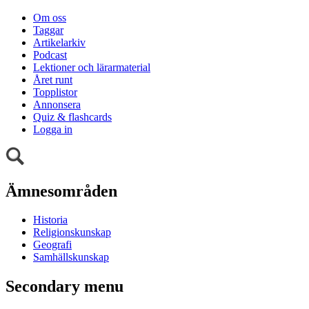
Om oss
Taggar
Artikelarkiv
Podcast
Lektioner och lärarmaterial
Året runt
Topplistor
Annonsera
Quiz & flashcards
Logga in
Ämnesområden
Historia
Religionskunskap
Geografi
Samhällskunskap
Secondary menu