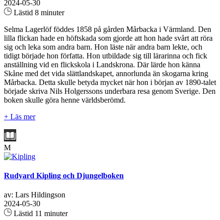
2024-05-30
Lästid 8 minuter
Selma Lagerlöf föddes 1858 på gården Mårbacka i Värmland. Den
lilla flickan hade en höftskada som gjorde att hon hade svårt att röra
sig och leka som andra barn. Hon läste när andra barn lekte, och
tidigt började hon författa. Hon utbildade sig till lärarinna och fick
anställning vid en flickskola i Landskrona. Där lärde hon känna
Skåne med det vida slättlandskapet, annorlunda än skogarna kring
Mårbacka. Detta skulle betyda mycket när hon i början av 1890-talet
började skriva Nils Holgerssons underbara resa genom Sverige. Den
boken skulle göra henne världsberömd.
+ Läs mer
M
Rudyard Kipling och Djungelboken
av: Lars Hildingson
2024-05-30
Lästid 11 minuter