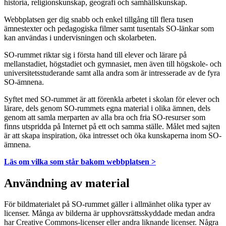
historia, religionskunskap, geografi och samhällskunskap.
Webbplatsen ger dig snabb och enkel tillgång till flera tusen
ämnestexter och pedagogiska filmer samt tusentals SO-länkar som
kan användas i undervisningen och skolarbeten.
SO-rummet riktar sig i första hand till elever och lärare på
mellanstadiet, högstadiet och gymnasiet, men även till högskole- och
universitetsstuderande samt alla andra som är intresserade av de fyra
SO-ämnena.
Syftet med SO-rummet är att förenkla arbetet i skolan för elever och
lärare, dels genom SO-rummets egna material i olika ämnen, dels
genom att samla merparten av alla bra och fria SO-resurser som
finns utspridda på Internet på ett och samma ställe. Målet med sajten
är att skapa inspiration, öka intresset och öka kunskaperna inom SO-
ämnena.
Läs om vilka som står bakom webbplatsen >
Användning av material
För bildmaterialet på SO-rummet gäller i allmänhet olika typer av
licenser. Många av bilderna är upphovsrättsskyddade medan andra
har Creative Commons-licenser eller andra liknande licenser. Några