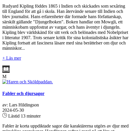
Rudyard Kipling föddes 1865 i Indien och skickades som sexåring
till England för att gå i skola. Han återvände senare till Indien och
blev journalist. Hans erfarenheter där formade hans författarskap,
särskilt gällande "Djungelboken". Boken handlar om Mowgli, ett
människobarn uppfostrat av vargar, och hans äventyr i djungeln.
Kipling blev världskänd för sitt verk och belönades med Nobelpriset
i litteratur 1907. Trots senare kritik för sina kolonialistiska åsikter har
Kipling fortsatt att fascinera läsare med sina berättelser om djur och
människor...
+ Läs mer
M
Fabler och djursagor
av: Lars Hildingson
2024-05-30
Lästid 13 minuter
Fabler är korta uppdiktade sagor där karaktärerna utgörs av djur med