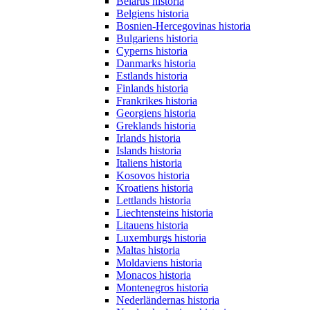
Belarus historia
Belgiens historia
Bosnien-Hercegovinas historia
Bulgariens historia
Cyperns historia
Danmarks historia
Estlands historia
Finlands historia
Frankrikes historia
Georgiens historia
Greklands historia
Irlands historia
Islands historia
Italiens historia
Kosovos historia
Kroatiens historia
Lettlands historia
Liechtensteins historia
Litauens historia
Luxemburgs historia
Maltas historia
Moldaviens historia
Monacos historia
Montenegros historia
Nederländernas historia