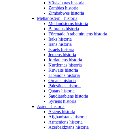
Västsaharas historia
Zambias historia
Zimbabwes historia
Mellanöstern - historia
Mellanösterns historia
Bahrains historia
Förenade Arabemiratens historia
Iraks historia
Irans historia
Israels historia
Jemens historia
Jordaniens historia
Kurdernas historia
Kuwaits historia
Libanons historia
Omans historia
Palestinas historia
Qatars historia
Saudiarabiens historia
Syriens historia
Asien - historia
Asiens historia
Afghanistans historia
Armeniens historia
Azerbajdzjans historia