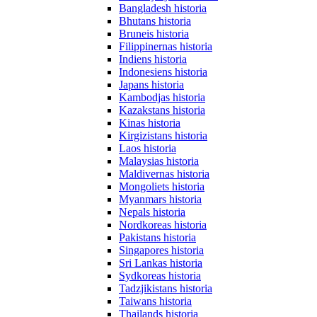
Bangladesh historia
Bhutans historia
Bruneis historia
Filippinernas historia
Indiens historia
Indonesiens historia
Japans historia
Kambodjas historia
Kazakstans historia
Kinas historia
Kirgizistans historia
Laos historia
Malaysias historia
Maldivernas historia
Mongoliets historia
Myanmars historia
Nepals historia
Nordkoreas historia
Pakistans historia
Singapores historia
Sri Lankas historia
Sydkoreas historia
Tadzjikistans historia
Taiwans historia
Thailands historia