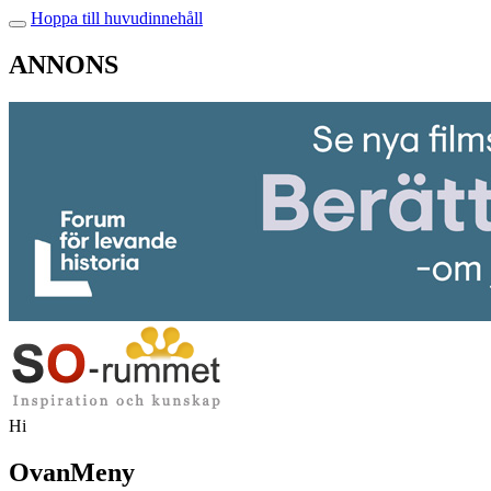
Hoppa till huvudinnehåll
ANNONS
Hi
OvanMeny