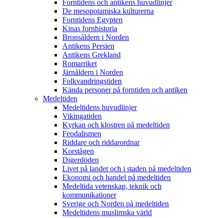
Forntidens och antikens huvudlinjer
De mesopotamiska kulturerna
Forntidens Egypten
Kinas fornhistoria
Bronsåldern i Norden
Antikens Persien
Antikens Grekland
Romarriket
Järnåldern i Norden
Folkvandringstiden
Kända personer på forntiden och antiken
Medeltiden
Medeltidens huvudlinjer
Vikingatiden
Kyrkan och klostren på medeltiden
Feodalismen
Riddare och riddarordnar
Korstågen
Digerdöden
Livet på landet och i staden på medeltiden
Ekonomi och handel på medeltiden
Medeltida vetenskap, teknik och
kommunikationer
Sverige och Norden på medeltiden
Medeltidens muslimska värld