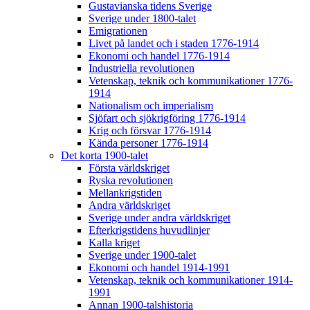
Gustavianska tidens Sverige
Sverige under 1800-talet
Emigrationen
Livet på landet och i staden 1776-1914
Ekonomi och handel 1776-1914
Industriella revolutionen
Vetenskap, teknik och kommunikationer 1776-
1914
Nationalism och imperialism
Sjöfart och sjökrigföring 1776-1914
Krig och försvar 1776-1914
Kända personer 1776-1914
Det korta 1900-talet
Första världskriget
Ryska revolutionen
Mellankrigstiden
Andra världskriget
Sverige under andra världskriget
Efterkrigstidens huvudlinjer
Kalla kriget
Sverige under 1900-talet
Ekonomi och handel 1914-1991
Vetenskap, teknik och kommunikationer 1914-
1991
Annan 1900-talshistoria