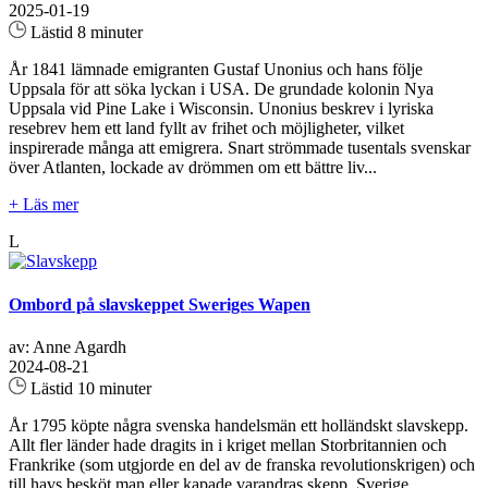
2025-01-19
Lästid 8 minuter
År 1841 lämnade emigranten Gustaf Unonius och hans följe
Uppsala för att söka lyckan i USA. De grundade kolonin Nya
Uppsala vid Pine Lake i Wisconsin. Unonius beskrev i lyriska
resebrev hem ett land fyllt av frihet och möjligheter, vilket
inspirerade många att emigrera. Snart strömmade tusentals svenskar
över Atlanten, lockade av drömmen om ett bättre liv...
+ Läs mer
L
Ombord på slavskeppet Sweriges Wapen
av: Anne Agardh
2024-08-21
Lästid 10 minuter
År 1795 köpte några svenska handelsmän ett holländskt slavskepp.
Allt fler länder hade dragits in i kriget mellan Storbritannien och
Frankrike (som utgjorde en del av de franska revolutionskrigen) och
till havs besköt man eller kapade varandras skepp. Sverige