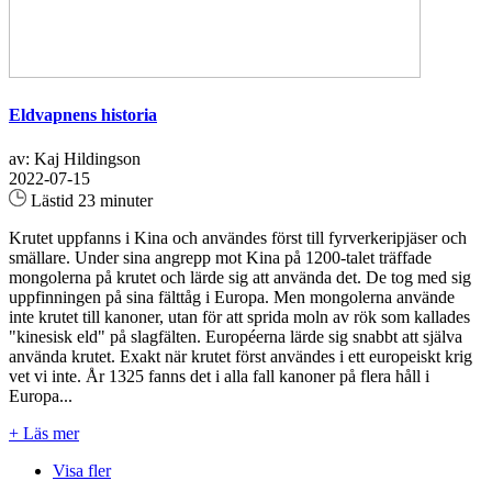
Eldvapnens historia
av: Kaj Hildingson
2022-07-15
Lästid 23 minuter
Krutet uppfanns i Kina och användes först till fyrverkeripjäser och
smällare. Under sina angrepp mot Kina på 1200-talet träffade
mongolerna på krutet och lärde sig att använda det. De tog med sig
uppfinningen på sina fälttåg i Europa. Men mongolerna använde
inte krutet till kanoner, utan för att sprida moln av rök som kallades
"kinesisk eld" på slagfälten. Européerna lärde sig snabbt att själva
använda krutet. Exakt när krutet först användes i ett europeiskt krig
vet vi inte. År 1325 fanns det i alla fall kanoner på flera håll i
Europa...
+ Läs mer
Visa fler