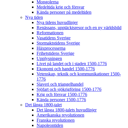
Mongolerna
Medeltida krig och försvar
Kända personer på medeltiden
Nya tiden
Nya tidens huvudlinjer
Renässans, upptäcktsresor och en ny världsbild
Reformationen
Vasatidens Sverige
Stormaktstidens Sverige
Häxprocesserna
Frihetstidens Sverige
Upplysningen
Livet på landet och i staden 1500-1776
Ekonomi och handel 1500-1776
Vetenskap, teknik och kommunikationer 1500-
1776
Slaveri och triangelhandel
Sjöfart och sjökrigföring 1500-1776
Krig och försvar 1500-1776
Kända personer 1500-1776
Det långa 1800-talet
Det långa 1800-talets huvudlinjer
Amerikanska revolutionen
Franska revolutionen
Napoleontiden