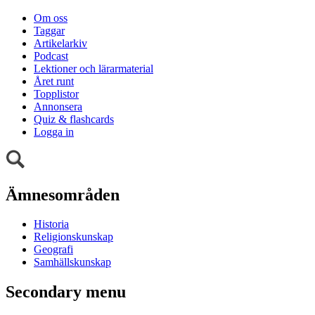
Om oss
Taggar
Artikelarkiv
Podcast
Lektioner och lärarmaterial
Året runt
Topplistor
Annonsera
Quiz & flashcards
Logga in
Ämnesområden
Historia
Religionskunskap
Geografi
Samhällskunskap
Secondary menu