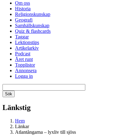
Om oss
Historia
Religionskunskap
Geografi
Samhällskunskap
Quiz & flashcards
Taggar
Lektionstips
Artikelarkiv
Podcast
Året runt
Topplistor
Annonsera
Logga in
Länkstig
Hem
Länkar
Atlantångarna – lyxliv till sjöss