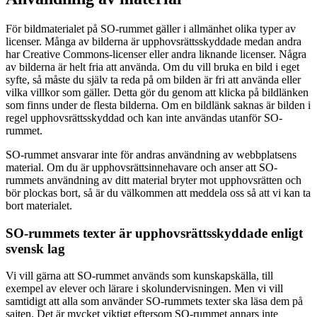
För bildmaterialet på SO-rummet gäller i allmänhet olika typer av
licenser. Många av bilderna är upphovsrättsskyddade medan andra
har Creative Commons-licenser eller andra liknande licenser. Några
av bilderna är helt fria att använda. Om du vill bruka en bild i eget
syfte, så måste du själv ta reda på om bilden är fri att använda eller
vilka villkor som gäller. Detta gör du genom att klicka på bildlänken
som finns under de flesta bilderna. Om en bildlänk saknas är bilden i
regel upphovsrättsskyddad och kan inte användas utanför SO-
rummet.
SO-rummet ansvarar inte för andras användning av webbplatsens
material. Om du är upphovsrättsinnehavare och anser att SO-
rummets användning av ditt material bryter mot upphovsrätten och
bör plockas bort, så är du välkommen att meddela oss så att vi kan ta
bort materialet.
SO-rummets texter är upphovsrättsskyddade enligt
svensk lag
Vi vill gärna att SO-rummet används som kunskapskälla, till
exempel av elever och lärare i skolundervisningen. Men vi vill
samtidigt att alla som använder SO-rummets texter ska läsa dem på
sajten. Det är mycket viktigt eftersom SO-rummet annars inte