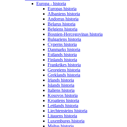
Europa - historia
Europas historia
Albaniens historia
Andorras historia
Belarus historia
Belgiens historia
Bosnien-Hercegovinas historia
Bulgariens historia
Cyperns historia
Danmarks historia
Estlands historia
Finlands historia
Frankrikes historia
Georgiens historia
Greklands historia
Irlands historia
Islands historia
Italiens historia
Kosovos historia
Kroatiens historia
Lettlands historia
Liechtensteins historia
Litauens historia
Luxemburgs historia
Maltas historia