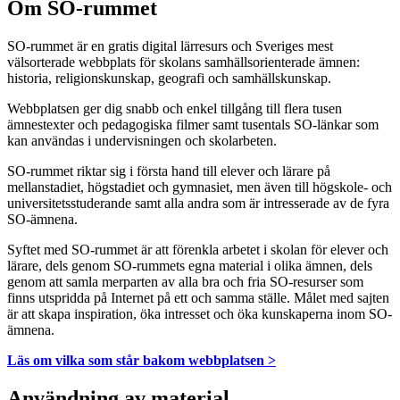
Om SO-rummet
SO-rummet är en gratis digital lärresurs och Sveriges mest
välsorterade webbplats för skolans samhällsorienterade ämnen:
historia, religionskunskap, geografi och samhällskunskap.
Webbplatsen ger dig snabb och enkel tillgång till flera tusen
ämnestexter och pedagogiska filmer samt tusentals SO-länkar som
kan användas i undervisningen och skolarbeten.
SO-rummet riktar sig i första hand till elever och lärare på
mellanstadiet, högstadiet och gymnasiet, men även till högskole- och
universitetsstuderande samt alla andra som är intresserade av de fyra
SO-ämnena.
Syftet med SO-rummet är att förenkla arbetet i skolan för elever och
lärare, dels genom SO-rummets egna material i olika ämnen, dels
genom att samla merparten av alla bra och fria SO-resurser som
finns utspridda på Internet på ett och samma ställe. Målet med sajten
är att skapa inspiration, öka intresset och öka kunskaperna inom SO-
ämnena.
Läs om vilka som står bakom webbplatsen >
Användning av material