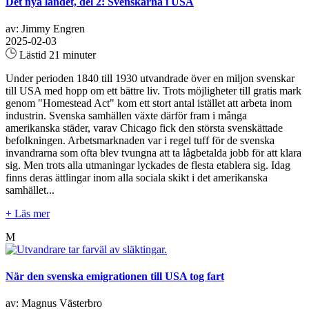
Det nya landet, del 2: Svenskarna i USA
av: Jimmy Engren
2025-02-03
Lästid 21 minuter
Under perioden 1840 till 1930 utvandrade över en miljon svenskar
till USA med hopp om ett bättre liv. Trots möjligheter till gratis mark
genom "Homestead Act" kom ett stort antal istället att arbeta inom
industrin. Svenska samhällen växte därför fram i många
amerikanska städer, varav Chicago fick den största svenskättade
befolkningen. Arbetsmarknaden var i regel tuff för de svenska
invandrarna som ofta blev tvungna att ta lågbetalda jobb för att klara
sig. Men trots alla utmaningar lyckades de flesta etablera sig. Idag
finns deras ättlingar inom alla sociala skikt i det amerikanska
samhället...
+ Läs mer
M
När den svenska emigrationen till USA tog fart
av: Magnus Västerbro