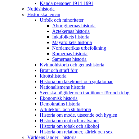
Kända personer 1914-1991
Nutidshistoria
Historiska teman
Urfolk och minoriteter
Aboriginernas historia
Aztekernas historia
Inkafolkets historia
Mayafolkets historia
Nordamerikas urbefolkning
Romernas historia
Samernas historia
Kvinnohistoria och genushistoria
Brott och straff förr
Idrottshistoria
Historia om läkekonst och sjukdomar
Nationalismens historia
Svenska högtider och traditioner förr och idag
Ekonomisk historia
Demokratins historia
Arkitektur- och stilhistoria
Historia om mode, utseende och hygien
Historia om mat och matvanor
Historia om tobak och alkohol
Historia om relationer, kärlek och sex
Världens länder - historia