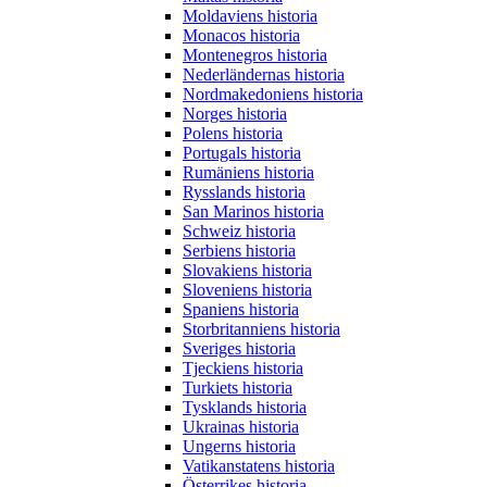
Moldaviens historia
Monacos historia
Montenegros historia
Nederländernas historia
Nordmakedoniens historia
Norges historia
Polens historia
Portugals historia
Rumäniens historia
Rysslands historia
San Marinos historia
Schweiz historia
Serbiens historia
Slovakiens historia
Sloveniens historia
Spaniens historia
Storbritanniens historia
Sveriges historia
Tjeckiens historia
Turkiets historia
Tysklands historia
Ukrainas historia
Ungerns historia
Vatikanstatens historia
Österrikes historia