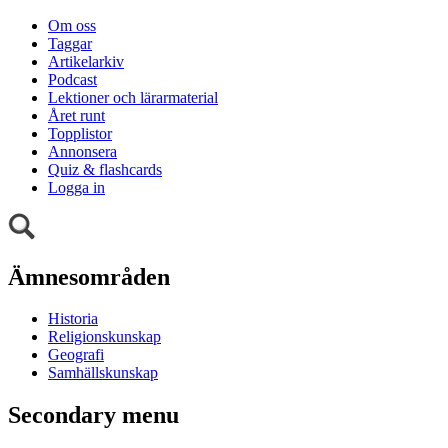
Om oss
Taggar
Artikelarkiv
Podcast
Lektioner och lärarmaterial
Året runt
Topplistor
Annonsera
Quiz & flashcards
Logga in
Ämnesområden
Historia
Religionskunskap
Geografi
Samhällskunskap
Secondary menu