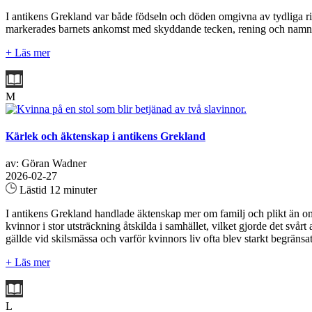
I antikens Grekland var både födseln och döden omgivna av tydliga ritual
markerades barnets ankomst med skyddande tecken, rening och namngivn
+ Läs mer
M
Kärlek och äktenskap i antikens Grekland
av: Göran Wadner
2026-02-27
Lästid 12 minuter
I antikens Grekland handlade äktenskap mer om familj och plikt än om 
kvinnor i stor utsträckning åtskilda i samhället, vilket gjorde det svårt
gällde vid skilsmässa och varför kvinnors liv ofta blev starkt begräns
+ Läs mer
L