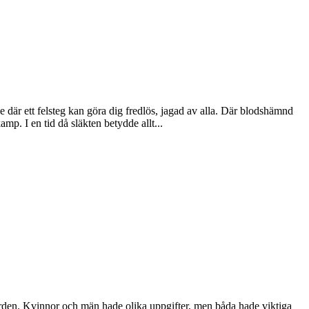
e där ett felsteg kan göra dig fredlös, jagad av alla. Där blodshämnd
mp. I en tid då släkten betydde allt...
gården. Kvinnor och män hade olika uppgifter, men båda hade viktiga