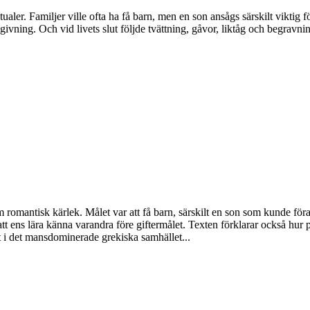
er. Familjer ville ofta ha få barn, men en son ansågs särskilt viktig för
ing. Och vid livets slut följde tvättning, gåvor, liktåg och begravni
romantisk kärlek. Målet var att få barn, särskilt en son som kunde föra
 att ens lära känna varandra före giftermålet. Texten förklarar också hur 
at i det mansdominerade grekiska samhället...