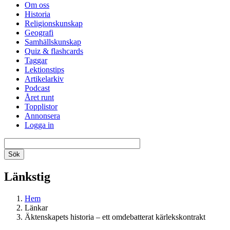
Om oss
Historia
Religionskunskap
Geografi
Samhällskunskap
Quiz & flashcards
Taggar
Lektionstips
Artikelarkiv
Podcast
Året runt
Topplistor
Annonsera
Logga in
Länkstig
Hem
Länkar
Äktenskapets historia – ett omdebatterat kärlekskontrakt