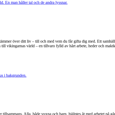
ämmer över ditt liv – till och med vem du får gifta dig med. Ett samhäll
ll vikingarnas värld – en tillvaro fylld av hårt arbete, heder och maktka
er tillsammans. Alla, både vuxna och barn, hjälptes åt med arbetet på 