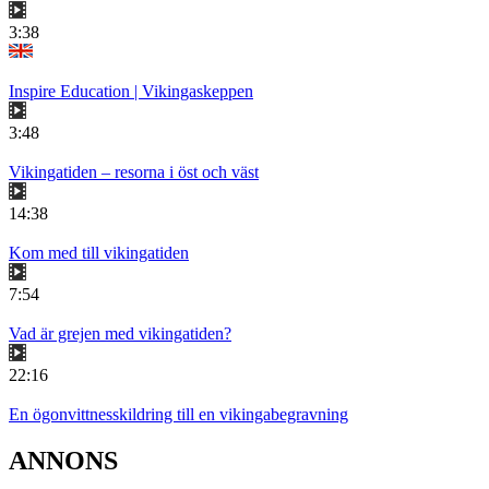
3:38
Inspire Education | Vikingaskeppen
3:48
Vikingatiden – resorna i öst och väst
14:38
Kom med till vikingatiden
7:54
Vad är grejen med vikingatiden?
22:16
En ögonvittnesskildring till en vikingabegravning
ANNONS