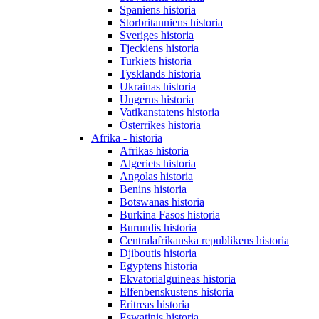
Spaniens historia
Storbritanniens historia
Sveriges historia
Tjeckiens historia
Turkiets historia
Tysklands historia
Ukrainas historia
Ungerns historia
Vatikanstatens historia
Österrikes historia
Afrika - historia
Afrikas historia
Algeriets historia
Angolas historia
Benins historia
Botswanas historia
Burkina Fasos historia
Burundis historia
Centralafrikanska republikens historia
Djiboutis historia
Egyptens historia
Ekvatorialguineas historia
Elfenbenskustens historia
Eritreas historia
Eswatinis historia