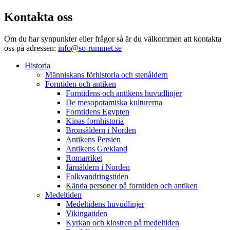
Kontakta oss
Om du har synpunkter eller frågor så är du välkommen att kontakta
oss på adressen:
info@so-rummet.se
Historia
Människans förhistoria och stenåldern
Forntiden och antiken
Forntidens och antikens huvudlinjer
De mesopotamiska kulturerna
Forntidens Egypten
Kinas fornhistoria
Bronsåldern i Norden
Antikens Persien
Antikens Grekland
Romarriket
Järnåldern i Norden
Folkvandringstiden
Kända personer på forntiden och antiken
Medeltiden
Medeltidens huvudlinjer
Vikingatiden
Kyrkan och klostren på medeltiden