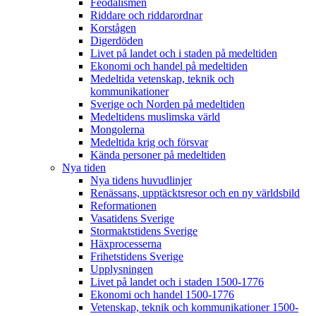
Feodalismen
Riddare och riddarordnar
Korstågen
Digerdöden
Livet på landet och i staden på medeltiden
Ekonomi och handel på medeltiden
Medeltida vetenskap, teknik och
kommunikationer
Sverige och Norden på medeltiden
Medeltidens muslimska värld
Mongolerna
Medeltida krig och försvar
Kända personer på medeltiden
Nya tiden
Nya tidens huvudlinjer
Renässans, upptäcktsresor och en ny världsbild
Reformationen
Vasatidens Sverige
Stormaktstidens Sverige
Häxprocesserna
Frihetstidens Sverige
Upplysningen
Livet på landet och i staden 1500-1776
Ekonomi och handel 1500-1776
Vetenskap, teknik och kommunikationer 1500-