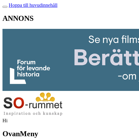
Hoppa till huvudinnehåll
ANNONS
Hi
OvanMeny