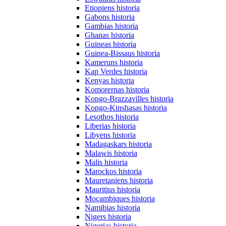
Etiopiens historia
Gabons historia
Gambias historia
Ghanas historia
Guineas historia
Guinea-Bissaus historia
Kameruns historia
Kap Verdes historia
Kenyas historia
Komorernas historia
Kongo-Brazzavilles historia
Kongo-Kinshasas historia
Lesothos historia
Liberias historia
Libyens historia
Madagaskars historia
Malawis historia
Malis historia
Marockos historia
Mauretaniens historia
Mauritius historia
Moçambiques historia
Namibias historia
Nigers historia
Nigerias historia