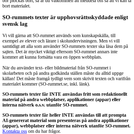
bör plockas bort, så är du välkommen att meddela oss så att vi kan ta
bort materialet.
SO-rummets texter är upphovsrättsskyddade enligt
svensk lag
Vi vill gärna att SO-rummet används som kunskapskälla, till
exempel av elever och lärare i skolundervisningen. Men vi vill
samtidigt att alla som använder SO-rummets texter ska läsa dem på
sajten. Det är mycket viktigt eftersom SO-rummet annars inte
kommer att kunna fortsätta vara en öppen webbplats.
När du använder text- eller bildmaterial från SO-rummet i
skolarbeten och på andra godkända ställen måste du alltid uppge
källan! Det måste framgå tydligt vem som skrivit texten och varifrån
materialet kommer (SO-rummet.se, inkl. länk).
SO-rummets texter får INTE användas fritt som redaktionellt
material på andra webbplatser, applikationer (appar) eller
interna nätverk o.s.v. utanför SO-rummet.
SO-rummets texter får heller INTE användas till att prompta
AI-genererat material som presenteras på andra applikationer
(appar), webbplatser eller interna nätverk utanför SO-rummet.
Kontakta oss
om du har frågor.