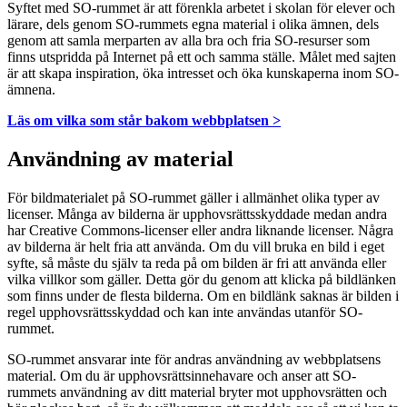
Syftet med SO-rummet är att förenkla arbetet i skolan för elever och
lärare, dels genom SO-rummets egna material i olika ämnen, dels
genom att samla merparten av alla bra och fria SO-resurser som
finns utspridda på Internet på ett och samma ställe. Målet med sajten
är att skapa inspiration, öka intresset och öka kunskaperna inom SO-
ämnena.
Läs om vilka som står bakom webbplatsen >
Användning av material
För bildmaterialet på SO-rummet gäller i allmänhet olika typer av
licenser. Många av bilderna är upphovsrättsskyddade medan andra
har Creative Commons-licenser eller andra liknande licenser. Några
av bilderna är helt fria att använda. Om du vill bruka en bild i eget
syfte, så måste du själv ta reda på om bilden är fri att använda eller
vilka villkor som gäller. Detta gör du genom att klicka på bildlänken
som finns under de flesta bilderna. Om en bildlänk saknas är bilden i
regel upphovsrättsskyddad och kan inte användas utanför SO-
rummet.
SO-rummet ansvarar inte för andras användning av webbplatsens
material. Om du är upphovsrättsinnehavare och anser att SO-
rummets användning av ditt material bryter mot upphovsrätten och