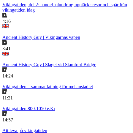
Vikingatiden, del 2: handel, plundring upptäcktsresor och spår från
vikingatiden idag
4:16
Ancient History Guy | Vikingarnas vapen
3:41
Ancient History Guy | Slaget vid Stamford Bridge
14:24
Vikingatiden – sammanfattning för mellanstadiet
11:21
Vikingatiden 800-1050 e.Kr
14:57
Att leva på vikingatiden