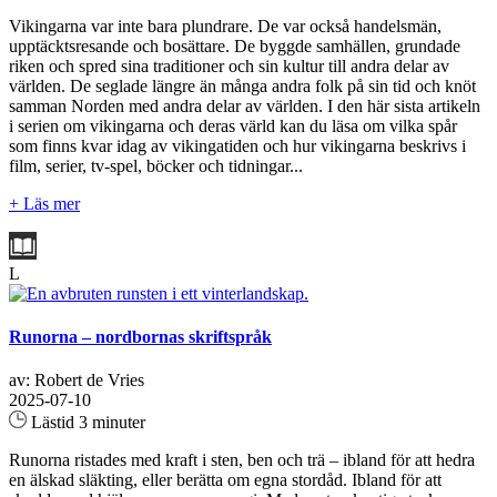
Vikingarna var inte bara plundrare. De var också handelsmän,
upptäcktsresande och bosättare. De byggde samhällen, grundade
riken och spred sina traditioner och sin kultur till andra delar av
världen. De seglade längre än många andra folk på sin tid och knöt
samman Norden med andra delar av världen. I den här sista artikeln
i serien om vikingarna och deras värld kan du läsa om vilka spår
som finns kvar idag av vikingatiden och hur vikingarna beskrivs i
film, serier, tv-spel, böcker och tidningar...
+ Läs mer
L
Runorna – nordbornas skriftspråk
av: Robert de Vries
2025-07-10
Lästid 3 minuter
Runorna ristades med kraft i sten, ben och trä – ibland för att hedra
en älskad släkting, eller berätta om egna stordåd. Ibland för att