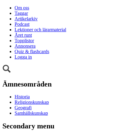
Om oss
Taggar
Artikelarkiv
Podcast
Lektioner och lärarmaterial
Året runt
Topplistor
Annonsera
Quiz & flashcards
Logga in
Ämnesområden
Historia
Religionskunskap
Geografi
Samhällskunskap
Secondary menu