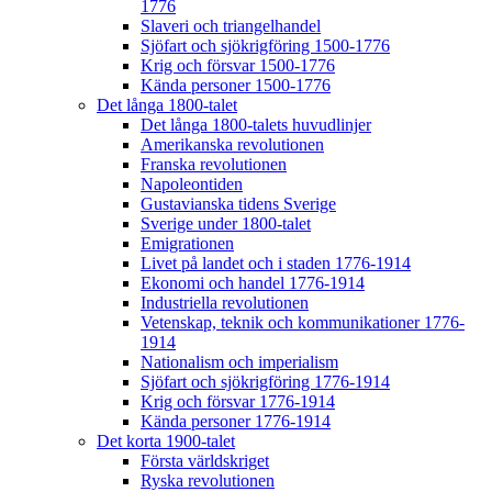
1776
Slaveri och triangelhandel
Sjöfart och sjökrigföring 1500-1776
Krig och försvar 1500-1776
Kända personer 1500-1776
Det långa 1800-talet
Det långa 1800-talets huvudlinjer
Amerikanska revolutionen
Franska revolutionen
Napoleontiden
Gustavianska tidens Sverige
Sverige under 1800-talet
Emigrationen
Livet på landet och i staden 1776-1914
Ekonomi och handel 1776-1914
Industriella revolutionen
Vetenskap, teknik och kommunikationer 1776-
1914
Nationalism och imperialism
Sjöfart och sjökrigföring 1776-1914
Krig och försvar 1776-1914
Kända personer 1776-1914
Det korta 1900-talet
Första världskriget
Ryska revolutionen