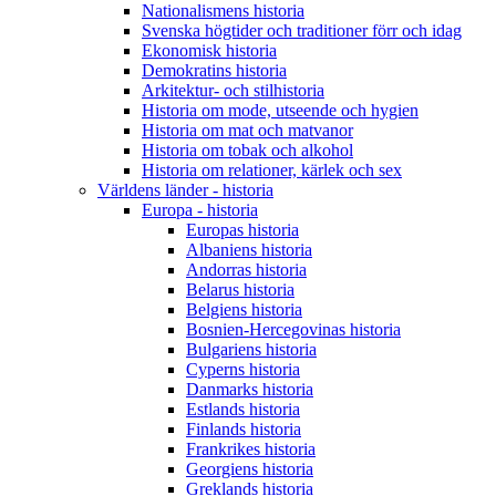
Nationalismens historia
Svenska högtider och traditioner förr och idag
Ekonomisk historia
Demokratins historia
Arkitektur- och stilhistoria
Historia om mode, utseende och hygien
Historia om mat och matvanor
Historia om tobak och alkohol
Historia om relationer, kärlek och sex
Världens länder - historia
Europa - historia
Europas historia
Albaniens historia
Andorras historia
Belarus historia
Belgiens historia
Bosnien-Hercegovinas historia
Bulgariens historia
Cyperns historia
Danmarks historia
Estlands historia
Finlands historia
Frankrikes historia
Georgiens historia
Greklands historia