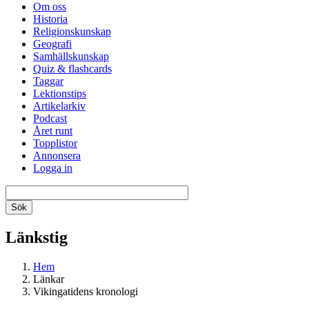
Om oss
Historia
Religionskunskap
Geografi
Samhällskunskap
Quiz & flashcards
Taggar
Lektionstips
Artikelarkiv
Podcast
Året runt
Topplistor
Annonsera
Logga in
Länkstig
Hem
Länkar
Vikingatidens kronologi