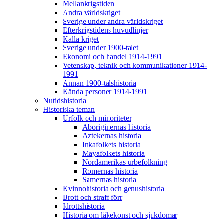
Mellankrigstiden
Andra världskriget
Sverige under andra världskriget
Efterkrigstidens huvudlinjer
Kalla kriget
Sverige under 1900-talet
Ekonomi och handel 1914-1991
Vetenskap, teknik och kommunikationer 1914-
1991
Annan 1900-talshistoria
Kända personer 1914-1991
Nutidshistoria
Historiska teman
Urfolk och minoriteter
Aboriginernas historia
Aztekernas historia
Inkafolkets historia
Mayafolkets historia
Nordamerikas urbefolkning
Romernas historia
Samernas historia
Kvinnohistoria och genushistoria
Brott och straff förr
Idrottshistoria
Historia om läkekonst och sjukdomar