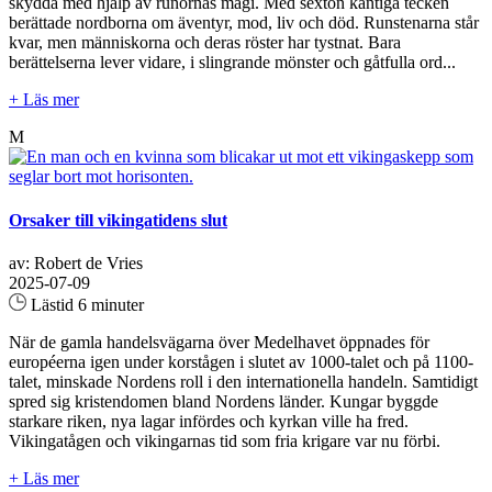
skydda med hjälp av runornas magi. Med sexton kantiga tecken
berättade nordborna om äventyr, mod, liv och död. Runstenarna står
kvar, men människorna och deras röster har tystnat. Bara
berättelserna lever vidare, i slingrande mönster och gåtfulla ord...
+ Läs mer
M
Orsaker till vikingatidens slut
av: Robert de Vries
2025-07-09
Lästid 6 minuter
När de gamla handelsvägarna över Medelhavet öppnades för
européerna igen under korstågen i slutet av 1000‑talet och på 1100-
talet, minskade Nordens roll i den internationella handeln. Samtidigt
spred sig kristendomen bland Nordens länder. Kungar byggde
starkare riken, nya lagar infördes och kyrkan ville ha fred.
Vikingatågen och vikingarnas tid som fria krigare var nu förbi.
+ Läs mer