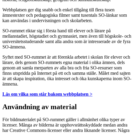
Webbplatsen ger dig snabb och enkel tillgång till flera tusen
ämnestexter och pedagogiska filmer samt tusentals SO-länkar som
kan användas i undervisningen och skolarbeten.
SO-rummet riktar sig i första hand till elever och lärare på
mellanstadiet, högstadiet och gymnasiet, men även till högskole- och
universitetsstuderande samt alla andra som är intresserade av de fyra
SO-ämnena.
Syftet med SO-rummet är att förenkla arbetet i skolan för elever och
lärare, dels genom SO-rummets egna material i olika ämnen, dels
genom att samla merparten av alla bra och fria SO-resurser som
finns utspridda på Internet på ett och samma ställe. Målet med sajten
är att skapa inspiration, öka intresset och öka kunskaperna inom SO-
ämnena.
Läs om vilka som står bakom webbplatsen >
Användning av material
För bildmaterialet på SO-rummet gäller i allmänhet olika typer av
licenser. Många av bilderna är upphovsrättsskyddade medan andra
har Creative Commons-licenser eller andra liknande licenser. Några