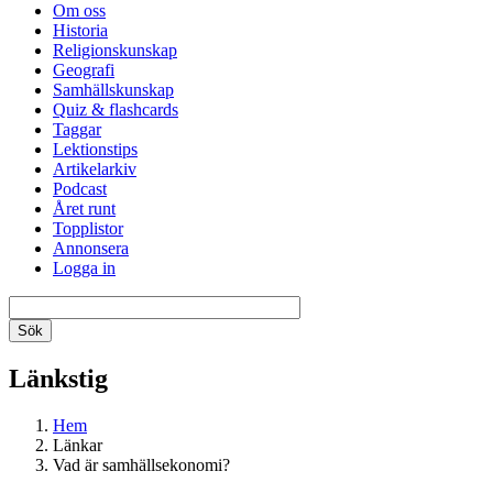
Om oss
Historia
Religionskunskap
Geografi
Samhällskunskap
Quiz & flashcards
Taggar
Lektionstips
Artikelarkiv
Podcast
Året runt
Topplistor
Annonsera
Logga in
Länkstig
Hem
Länkar
Vad är samhällsekonomi?