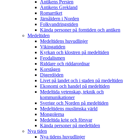
Antikens Persien
Antikens Grekland
Romarriket
Järnåldern i Norden
Folkvandringstiden
Kända personer på forntiden och antiken
Medeltiden
Medeltidens huvudlinjer
Vikingatiden
Kyrkan och klostren på medeltiden
Feodalismen
Riddare och riddarordnar
Korstågen
Digerdöden
Livet på landet och i staden på medeltiden
Ekonomi och handel på medeltiden
Medeltida vetenskap, teknik och
kommunikationer
Sverige och Norden på medeltiden
Medeltidens muslimska värld
Mongolerna
Medeltida krig och försvar
Kända personer på medeltiden
Nya tiden
Nya tidens huvudlinjer