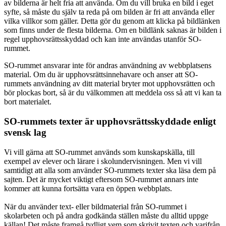
av bilderna är helt fria att använda. Om du vill bruka en bild i eget
syfte, så måste du själv ta reda på om bilden är fri att använda eller
vilka villkor som gäller. Detta gör du genom att klicka på bildlänken
som finns under de flesta bilderna. Om en bildlänk saknas är bilden i
regel upphovsrättsskyddad och kan inte användas utanför SO-
rummet.
SO-rummet ansvarar inte för andras användning av webbplatsens
material. Om du är upphovsrättsinnehavare och anser att SO-
rummets användning av ditt material bryter mot upphovsrätten och
bör plockas bort, så är du välkommen att meddela oss så att vi kan ta
bort materialet.
SO-rummets texter är upphovsrättsskyddade enligt
svensk lag
Vi vill gärna att SO-rummet används som kunskapskälla, till
exempel av elever och lärare i skolundervisningen. Men vi vill
samtidigt att alla som använder SO-rummets texter ska läsa dem på
sajten. Det är mycket viktigt eftersom SO-rummet annars inte
kommer att kunna fortsätta vara en öppen webbplats.
När du använder text- eller bildmaterial från SO-rummet i
skolarbeten och på andra godkända ställen måste du alltid uppge
källan! Det måste framgå tydligt vem som skrivit texten och varifrån