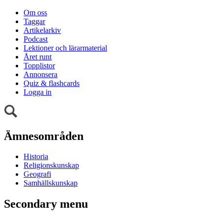
Om oss
Taggar
Artikelarkiv
Podcast
Lektioner och lärarmaterial
Året runt
Topplistor
Annonsera
Quiz & flashcards
Logga in
Ämnesområden
Historia
Religionskunskap
Geografi
Samhällskunskap
Secondary menu