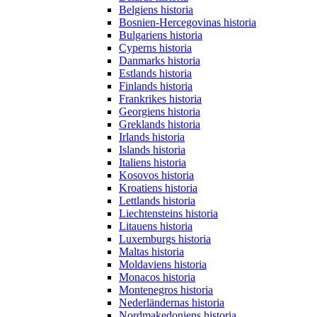
Belgiens historia
Bosnien-Hercegovinas historia
Bulgariens historia
Cyperns historia
Danmarks historia
Estlands historia
Finlands historia
Frankrikes historia
Georgiens historia
Greklands historia
Irlands historia
Islands historia
Italiens historia
Kosovos historia
Kroatiens historia
Lettlands historia
Liechtensteins historia
Litauens historia
Luxemburgs historia
Maltas historia
Moldaviens historia
Monacos historia
Montenegros historia
Nederländernas historia
Nordmakedoniens historia