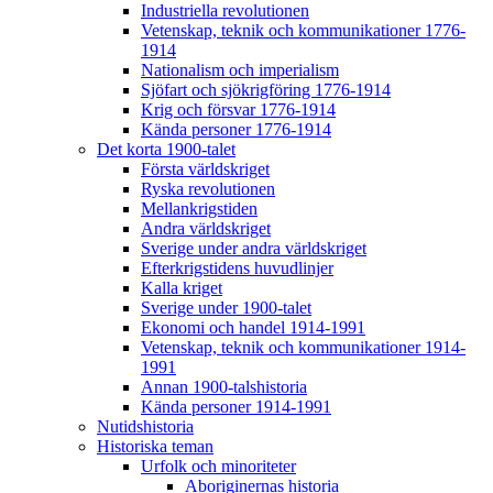
Industriella revolutionen
Vetenskap, teknik och kommunikationer 1776-
1914
Nationalism och imperialism
Sjöfart och sjökrigföring 1776-1914
Krig och försvar 1776-1914
Kända personer 1776-1914
Det korta 1900-talet
Första världskriget
Ryska revolutionen
Mellankrigstiden
Andra världskriget
Sverige under andra världskriget
Efterkrigstidens huvudlinjer
Kalla kriget
Sverige under 1900-talet
Ekonomi och handel 1914-1991
Vetenskap, teknik och kommunikationer 1914-
1991
Annan 1900-talshistoria
Kända personer 1914-1991
Nutidshistoria
Historiska teman
Urfolk och minoriteter
Aboriginernas historia