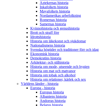
Aztekernas historia
Inkafolkets historia
Mayafolkets historia
Nordamerikas urbefolkning
Romernas historia
Samernas historia
Kvinnohistoria och genushistoria
Brott och straff förr
Idrottshistoria
Historia om läkekonst och sjukdomar
Nationalismens historia
Svenska högtider och traditioner förr och idag
Ekonomisk historia
Demokratins historia
Arkitektur- och stilhistoria
Historia om mode, utseende och hygien
Historia om mat och matvanor
Historia om tobak och alkohol
Historia om relationer, kärlek och sex
Världens länder - historia
Europa - historia
Europas historia
Albaniens historia
Andorras historia
Belarus historia