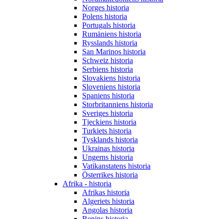
Norges historia
Polens historia
Portugals historia
Rumäniens historia
Rysslands historia
San Marinos historia
Schweiz historia
Serbiens historia
Slovakiens historia
Sloveniens historia
Spaniens historia
Storbritanniens historia
Sveriges historia
Tjeckiens historia
Turkiets historia
Tysklands historia
Ukrainas historia
Ungerns historia
Vatikanstatens historia
Österrikes historia
Afrika - historia
Afrikas historia
Algeriets historia
Angolas historia
Benins historia