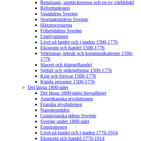
Renässans, upptäcktsresor och en ny världsbild
Reformationen
Vasatidens Sverige
Stormaktstidens Sverige
Häxprocesserna
Frihetstidens Sverige
Upplysningen
Livet på landet och i staden 1500-1776
Ekonomi och handel 1500-1776
Vetenskap, teknik och kommunikationer 1500-
1776
Slaveri och triangelhandel
Sjöfart och sjökrigföring 1500-1776
Krig och försvar 1500-1776
Kända personer 1500-1776
Det långa 1800-talet
Det långa 1800-talets huvudlinjer
Amerikanska revolutionen
Franska revolutionen
Napoleontiden
Gustavianska tidens Sverige
Sverige under 1800-talet
Emigrationen
Livet på landet och i staden 1776-1914
Ekonomi och handel 1776-1914