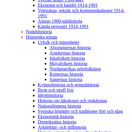
Ekonomi och handel 1914-1991
Vetenskap, teknik och kommunikationer 1914-
1991
Annan 1900-talshistoria
Kända personer 1914-1991
Nutidshistoria
Historiska teman
Urfolk och minoriteter
Aboriginernas historia
Aztekernas historia
Inkafolkets historia
Mayafolkets historia
Nordamerikas urbefolkning
Romernas historia
Samernas historia
Kvinnohistoria och genushistoria
Brott och straff förr
Idrottshistoria
Historia om läkekonst och sjukdomar
Nationalismens historia
Svenska högtider och traditioner förr och idag
Ekonomisk historia
Demokratins historia
Arkitektur- och stilhistoria