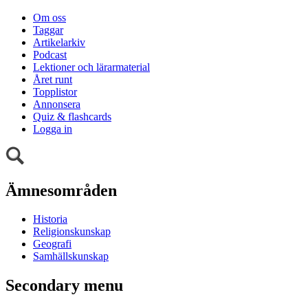
Om oss
Taggar
Artikelarkiv
Podcast
Lektioner och lärarmaterial
Året runt
Topplistor
Annonsera
Quiz & flashcards
Logga in
Ämnesområden
Historia
Religionskunskap
Geografi
Samhällskunskap
Secondary menu