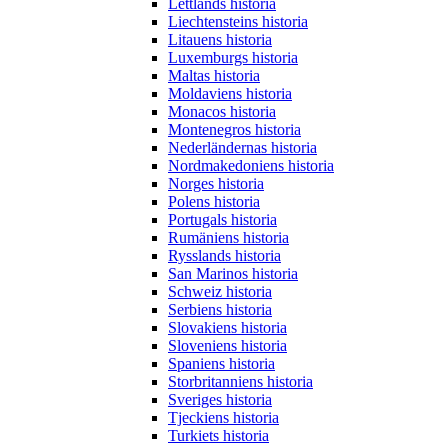
Lettlands historia
Liechtensteins historia
Litauens historia
Luxemburgs historia
Maltas historia
Moldaviens historia
Monacos historia
Montenegros historia
Nederländernas historia
Nordmakedoniens historia
Norges historia
Polens historia
Portugals historia
Rumäniens historia
Rysslands historia
San Marinos historia
Schweiz historia
Serbiens historia
Slovakiens historia
Sloveniens historia
Spaniens historia
Storbritanniens historia
Sveriges historia
Tjeckiens historia
Turkiets historia