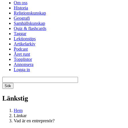
Om oss
Historia
Religionskunskap
Geografi
Samhällskunskap
Quiz & flashcards
Taggar
Lektionstips
Artikelarkiv
Podcast
Året runt
Topplistor
Annonsera
Logga in
Länkstig
Hem
Länkar
Vad är en entreprenör?