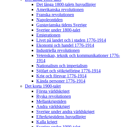
Det långa 1800-talets huvudlinjer
Amerikanska revolutionen
Franska revolutionen
Napoleontiden
Gustavianska tidens Sverige
Sverige under 1800-talet
Emigrationen
Livet på landet och i staden 1776-1914
Ekonomi och handel 1776-1914
Industriella revolutionen
Vetenskap, teknik och kommunikationer 1776-
1914
Nationalism och imperialism
Sjöfart och sjökrigföring 1776-1914
Krig och försvar 1776-1914
Kända personer 1776-1914
Det korta 1900-talet
Första världskriget
Ryska revolutionen
Mellankrigstiden
Andra världskriget
Sverige under andra världskriget
Efterkrigstidens huvudlinjer
Kalla kriget
Sverige under 1900-talet