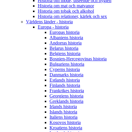
Historia om mode, utseende och hygien
Historia om mat och matvanor
Historia om tobak och alkohol
Historia om relationer, kärlek och sex
Världens länder - historia
Europa - historia
Europas historia
Albaniens historia
Andorras historia
Belarus historia
Belgiens historia
Bosnien-Hercegovinas historia
Bulgariens historia
Cyperns historia
Danmarks historia
Estlands historia
Finlands historia
Frankrikes historia
Georgiens historia
Greklands historia
Irlands historia
Islands historia
Italiens historia
Kosovos historia
Kroatiens historia