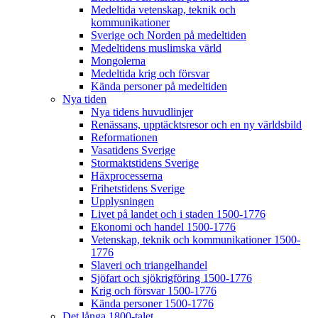
Medeltida vetenskap, teknik och
kommunikationer
Sverige och Norden på medeltiden
Medeltidens muslimska värld
Mongolerna
Medeltida krig och försvar
Kända personer på medeltiden
Nya tiden
Nya tidens huvudlinjer
Renässans, upptäcktsresor och en ny världsbild
Reformationen
Vasatidens Sverige
Stormaktstidens Sverige
Häxprocesserna
Frihetstidens Sverige
Upplysningen
Livet på landet och i staden 1500-1776
Ekonomi och handel 1500-1776
Vetenskap, teknik och kommunikationer 1500-
1776
Slaveri och triangelhandel
Sjöfart och sjökrigföring 1500-1776
Krig och försvar 1500-1776
Kända personer 1500-1776
Det långa 1800-talet