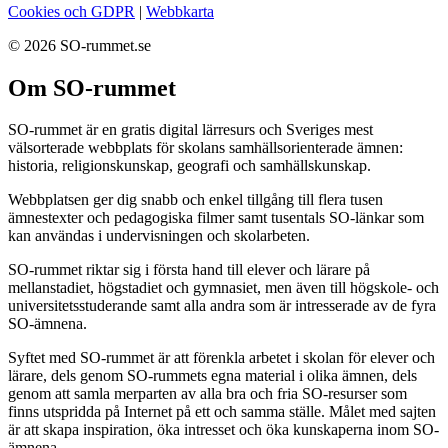
Cookies och GDPR
|
Webbkarta
© 2026 SO-rummet.se
Om SO-rummet
SO-rummet är en gratis digital lärresurs och Sveriges mest
välsorterade webbplats för skolans samhällsorienterade ämnen:
historia, religionskunskap, geografi och samhällskunskap.
Webbplatsen ger dig snabb och enkel tillgång till flera tusen
ämnestexter och pedagogiska filmer samt tusentals SO-länkar som
kan användas i undervisningen och skolarbeten.
SO-rummet riktar sig i första hand till elever och lärare på
mellanstadiet, högstadiet och gymnasiet, men även till högskole- och
universitetsstuderande samt alla andra som är intresserade av de fyra
SO-ämnena.
Syftet med SO-rummet är att förenkla arbetet i skolan för elever och
lärare, dels genom SO-rummets egna material i olika ämnen, dels
genom att samla merparten av alla bra och fria SO-resurser som
finns utspridda på Internet på ett och samma ställe. Målet med sajten
är att skapa inspiration, öka intresset och öka kunskaperna inom SO-
ämnena.