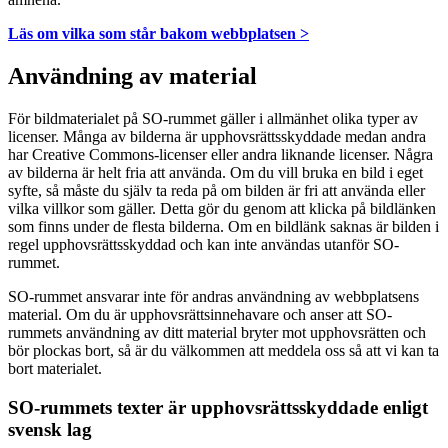
Läs om vilka som står bakom webbplatsen >
Användning av material
För bildmaterialet på SO-rummet gäller i allmänhet olika typer av
licenser. Många av bilderna är upphovsrättsskyddade medan andra
har Creative Commons-licenser eller andra liknande licenser. Några
av bilderna är helt fria att använda. Om du vill bruka en bild i eget
syfte, så måste du själv ta reda på om bilden är fri att använda eller
vilka villkor som gäller. Detta gör du genom att klicka på bildlänken
som finns under de flesta bilderna. Om en bildlänk saknas är bilden i
regel upphovsrättsskyddad och kan inte användas utanför SO-
rummet.
SO-rummet ansvarar inte för andras användning av webbplatsens
material. Om du är upphovsrättsinnehavare och anser att SO-
rummets användning av ditt material bryter mot upphovsrätten och
bör plockas bort, så är du välkommen att meddela oss så att vi kan ta
bort materialet.
SO-rummets texter är upphovsrättsskyddade enligt
svensk lag