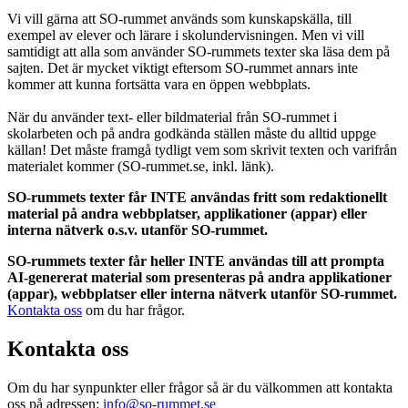
Vi vill gärna att SO-rummet används som kunskapskälla, till
exempel av elever och lärare i skolundervisningen. Men vi vill
samtidigt att alla som använder SO-rummets texter ska läsa dem på
sajten. Det är mycket viktigt eftersom SO-rummet annars inte
kommer att kunna fortsätta vara en öppen webbplats.
När du använder text- eller bildmaterial från SO-rummet i
skolarbeten och på andra godkända ställen måste du alltid uppge
källan! Det måste framgå tydligt vem som skrivit texten och varifrån
materialet kommer (SO-rummet.se, inkl. länk).
SO-rummets texter får INTE användas fritt som redaktionellt
material på andra webbplatser, applikationer (appar) eller
interna nätverk o.s.v. utanför SO-rummet.
SO-rummets texter får heller INTE användas till att prompta
AI-genererat material som presenteras på andra applikationer
(appar), webbplatser eller interna nätverk utanför SO-rummet.
Kontakta oss
om du har frågor.
Kontakta oss
Om du har synpunkter eller frågor så är du välkommen att kontakta
oss på adressen:
info@so-rummet.se