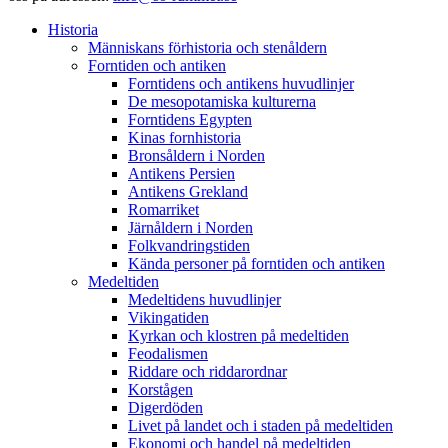
Historia
Människans förhistoria och stenåldern
Forntiden och antiken
Forntidens och antikens huvudlinjer
De mesopotamiska kulturerna
Forntidens Egypten
Kinas fornhistoria
Bronsåldern i Norden
Antikens Persien
Antikens Grekland
Romarriket
Järnåldern i Norden
Folkvandringstiden
Kända personer på forntiden och antiken
Medeltiden
Medeltidens huvudlinjer
Vikingatiden
Kyrkan och klostren på medeltiden
Feodalismen
Riddare och riddarordnar
Korstågen
Digerdöden
Livet på landet och i staden på medeltiden
Ekonomi och handel på medeltiden