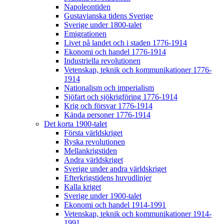
Napoleontiden
Gustavianska tidens Sverige
Sverige under 1800-talet
Emigrationen
Livet på landet och i staden 1776-1914
Ekonomi och handel 1776-1914
Industriella revolutionen
Vetenskap, teknik och kommunikationer 1776-
1914
Nationalism och imperialism
Sjöfart och sjökrigföring 1776-1914
Krig och försvar 1776-1914
Kända personer 1776-1914
Det korta 1900-talet
Första världskriget
Ryska revolutionen
Mellankrigstiden
Andra världskriget
Sverige under andra världskriget
Efterkrigstidens huvudlinjer
Kalla kriget
Sverige under 1900-talet
Ekonomi och handel 1914-1991
Vetenskap, teknik och kommunikationer 1914-
1991