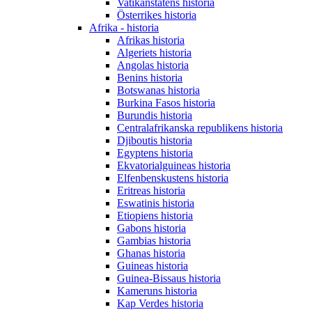
Vatikanstatens historia
Österrikes historia
Afrika - historia
Afrikas historia
Algeriets historia
Angolas historia
Benins historia
Botswanas historia
Burkina Fasos historia
Burundis historia
Centralafrikanska republikens historia
Djiboutis historia
Egyptens historia
Ekvatorialguineas historia
Elfenbenskustens historia
Eritreas historia
Eswatinis historia
Etiopiens historia
Gabons historia
Gambias historia
Ghanas historia
Guineas historia
Guinea-Bissaus historia
Kameruns historia
Kap Verdes historia