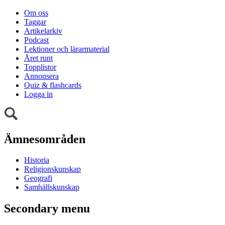
Om oss
Taggar
Artikelarkiv
Podcast
Lektioner och lärarmaterial
Året runt
Topplistor
Annonsera
Quiz & flashcards
Logga in
Ämnesområden
Historia
Religionskunskap
Geografi
Samhällskunskap
Secondary menu