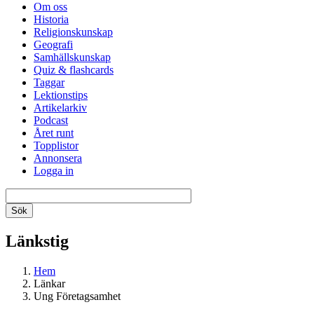
Om oss
Historia
Religionskunskap
Geografi
Samhällskunskap
Quiz & flashcards
Taggar
Lektionstips
Artikelarkiv
Podcast
Året runt
Topplistor
Annonsera
Logga in
Länkstig
Hem
Länkar
Ung Företagsamhet