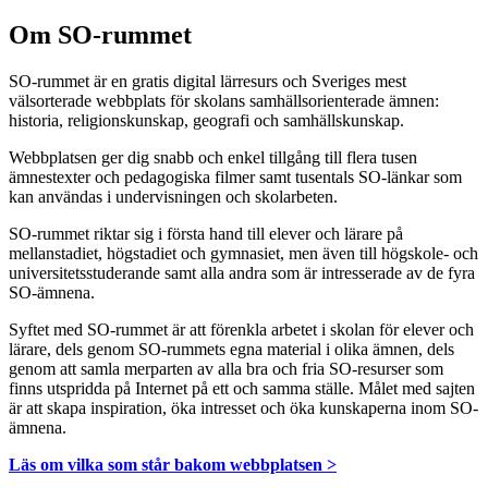
Om SO-rummet
SO-rummet är en gratis digital lärresurs och Sveriges mest
välsorterade webbplats för skolans samhällsorienterade ämnen:
historia, religionskunskap, geografi och samhällskunskap.
Webbplatsen ger dig snabb och enkel tillgång till flera tusen
ämnestexter och pedagogiska filmer samt tusentals SO-länkar som
kan användas i undervisningen och skolarbeten.
SO-rummet riktar sig i första hand till elever och lärare på
mellanstadiet, högstadiet och gymnasiet, men även till högskole- och
universitetsstuderande samt alla andra som är intresserade av de fyra
SO-ämnena.
Syftet med SO-rummet är att förenkla arbetet i skolan för elever och
lärare, dels genom SO-rummets egna material i olika ämnen, dels
genom att samla merparten av alla bra och fria SO-resurser som
finns utspridda på Internet på ett och samma ställe. Målet med sajten
är att skapa inspiration, öka intresset och öka kunskaperna inom SO-
ämnena.
Läs om vilka som står bakom webbplatsen >