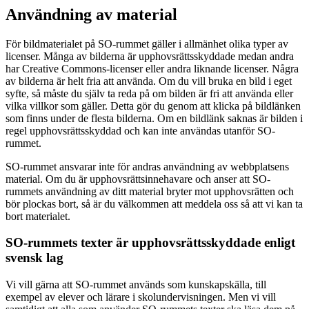
Användning av material
För bildmaterialet på SO-rummet gäller i allmänhet olika typer av
licenser. Många av bilderna är upphovsrättsskyddade medan andra
har Creative Commons-licenser eller andra liknande licenser. Några
av bilderna är helt fria att använda. Om du vill bruka en bild i eget
syfte, så måste du själv ta reda på om bilden är fri att använda eller
vilka villkor som gäller. Detta gör du genom att klicka på bildlänken
som finns under de flesta bilderna. Om en bildlänk saknas är bilden i
regel upphovsrättsskyddad och kan inte användas utanför SO-
rummet.
SO-rummet ansvarar inte för andras användning av webbplatsens
material. Om du är upphovsrättsinnehavare och anser att SO-
rummets användning av ditt material bryter mot upphovsrätten och
bör plockas bort, så är du välkommen att meddela oss så att vi kan ta
bort materialet.
SO-rummets texter är upphovsrättsskyddade enligt
svensk lag
Vi vill gärna att SO-rummet används som kunskapskälla, till
exempel av elever och lärare i skolundervisningen. Men vi vill