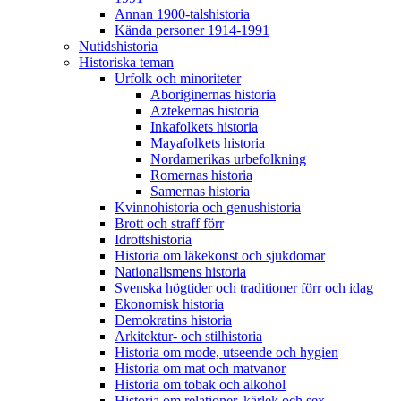
Annan 1900-talshistoria
Kända personer 1914-1991
Nutidshistoria
Historiska teman
Urfolk och minoriteter
Aboriginernas historia
Aztekernas historia
Inkafolkets historia
Mayafolkets historia
Nordamerikas urbefolkning
Romernas historia
Samernas historia
Kvinnohistoria och genushistoria
Brott och straff förr
Idrottshistoria
Historia om läkekonst och sjukdomar
Nationalismens historia
Svenska högtider och traditioner förr och idag
Ekonomisk historia
Demokratins historia
Arkitektur- och stilhistoria
Historia om mode, utseende och hygien
Historia om mat och matvanor
Historia om tobak och alkohol
Historia om relationer, kärlek och sex