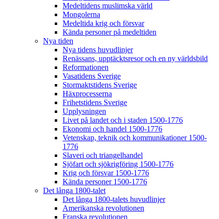
Medeltidens muslimska värld
Mongolerna
Medeltida krig och försvar
Kända personer på medeltiden
Nya tiden
Nya tidens huvudlinjer
Renässans, upptäcktsresor och en ny världsbild
Reformationen
Vasatidens Sverige
Stormaktstidens Sverige
Häxprocesserna
Frihetstidens Sverige
Upplysningen
Livet på landet och i staden 1500-1776
Ekonomi och handel 1500-1776
Vetenskap, teknik och kommunikationer 1500-
1776
Slaveri och triangelhandel
Sjöfart och sjökrigföring 1500-1776
Krig och försvar 1500-1776
Kända personer 1500-1776
Det långa 1800-talet
Det långa 1800-talets huvudlinjer
Amerikanska revolutionen
Franska revolutionen