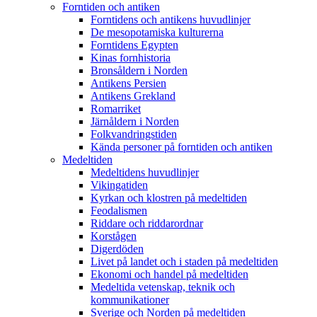
Forntiden och antiken
Forntidens och antikens huvudlinjer
De mesopotamiska kulturerna
Forntidens Egypten
Kinas fornhistoria
Bronsåldern i Norden
Antikens Persien
Antikens Grekland
Romarriket
Järnåldern i Norden
Folkvandringstiden
Kända personer på forntiden och antiken
Medeltiden
Medeltidens huvudlinjer
Vikingatiden
Kyrkan och klostren på medeltiden
Feodalismen
Riddare och riddarordnar
Korstågen
Digerdöden
Livet på landet och i staden på medeltiden
Ekonomi och handel på medeltiden
Medeltida vetenskap, teknik och
kommunikationer
Sverige och Norden på medeltiden