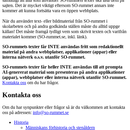
samtidigt att alla som använder SO-rummets texter ska läsa dem på
sajten. Det är mycket viktigt eftersom SO-rummet annars inte
kommer att kunna fortsätta vara en öppen webbplats.
När du använder text- eller bildmaterial från SO-rummet i
skolarbeten och på andra godkända ställen måste du alltid uppge
källan! Det måste framgå tydligt vem som skrivit texten och varifrån
materialet kommer (SO-rummet.se, inkl. länk).
SO-rummets texter får INTE användas fritt som redaktionellt
material på andra webbplatser, applikationer (appar) eller
interna nätverk o.s.v. utanför SO-rummet.
SO-rummets texter får heller INTE användas till att prompta
AI-genererat material som presenteras på andra applikationer
(appar), webbplatser eller interna nätverk utanför SO-rummet.
Kontakta oss
om du har frågor.
Kontakta oss
Om du har synpunkter eller frågor så är du välkommen att kontakta
oss på adressen:
info@so-rummet.se
Historia
Människans förhistoria och stenåldern