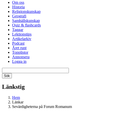
Om oss
Historia
Religionskunskap
Geografi
Samhällskunskap
Quiz & flashcards
Taggar
Lektionstips
Artikelarkiv
Podcast
Året runt
Topplistor
Annonsera
Logga in
Länkstig
Hem
Länkar
Sevärdigheterna på Forum Romanum