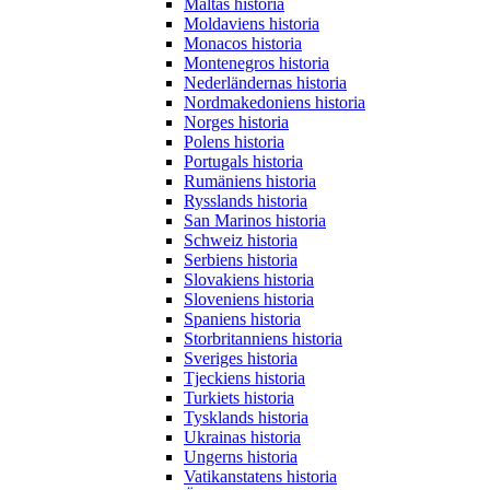
Maltas historia
Moldaviens historia
Monacos historia
Montenegros historia
Nederländernas historia
Nordmakedoniens historia
Norges historia
Polens historia
Portugals historia
Rumäniens historia
Rysslands historia
San Marinos historia
Schweiz historia
Serbiens historia
Slovakiens historia
Sloveniens historia
Spaniens historia
Storbritanniens historia
Sveriges historia
Tjeckiens historia
Turkiets historia
Tysklands historia
Ukrainas historia
Ungerns historia
Vatikanstatens historia