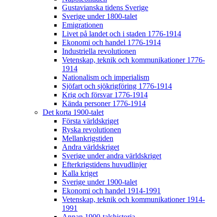
Gustavianska tidens Sverige
Sverige under 1800-talet
Emigrationen
Livet på landet och i staden 1776-1914
Ekonomi och handel 1776-1914
Industriella revolutionen
Vetenskap, teknik och kommunikationer 1776-
1914
Nationalism och imperialism
Sjöfart och sjökrigföring 1776-1914
Krig och försvar 1776-1914
Kända personer 1776-1914
Det korta 1900-talet
Första världskriget
Ryska revolutionen
Mellankrigstiden
Andra världskriget
Sverige under andra världskriget
Efterkrigstidens huvudlinjer
Kalla kriget
Sverige under 1900-talet
Ekonomi och handel 1914-1991
Vetenskap, teknik och kommunikationer 1914-
1991
Annan 1900-talshistoria