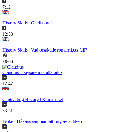
7:12
History Skills | Gladiatorer
12:33
History Skills | Vad orsakade romarrikets fall?
56:00
Claudius – kejsare mot alla odds
12:47
Captivating History | Romarriket
33:51
Fröken Håkans sammanfattning av antiken