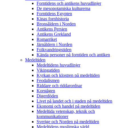
Forntidens och antikens huvudlinjer
De mesopotamiska kulturerna
Forntidens Egypten
Kinas fornhistoria
Bronsåldern i Norden
Antikens Persien
Antikens Grekland
Romarriket
Järnåldern i Norden
Folkvandringstiden
Kända personer på forntiden och antiken
Medeltiden
Medeltidens huvudlinjer
Vikingatiden
Kyrkan och klostren på medeltiden
Feodalismen
Riddare och riddarordnar
Korstågen
Digerdöden
Livet på landet och i staden på medeltiden
Ekonomi och handel på medeltiden
Medeltida vetenskap, teknik och
kommunikationer
Sverige och Norden på medeltiden
Medeltidens muslimska värld