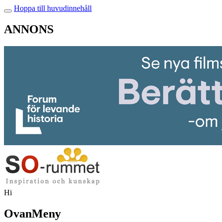
Hoppa till huvudinnehåll
ANNONS
Hi
OvanMeny