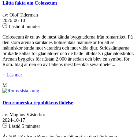
Lätta fakta om Colosseum
av: Olof Tiderman
2026-06-10
Lästid 4 minuter
Colosseum är en av de mest kända byggnaderna från romarriket. På
den stora arenan samlades tiotusentals människor för att se
människor strida mot varandra och mot vilda djur. Stridskämparna
brukade kallas för gladiatorer och de hade utbildats i gladiatorskolor.
Arenan byggdes för nästan 2 000 år sedan och blev en symbol för
Rom. Idag är den en av Italiens mest besökta sevärdheter...
+ Läs mer
M
Den romerska republikens födelse
av: Magnus Västerbro
2024-10-17
Lästid 5 minuter
År 509 f.Kr hade Roms invånare fått nog av den härskande