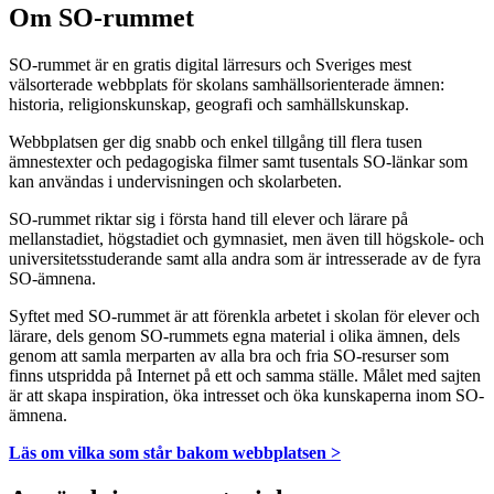
Om SO-rummet
SO-rummet är en gratis digital lärresurs och Sveriges mest
välsorterade webbplats för skolans samhällsorienterade ämnen:
historia, religionskunskap, geografi och samhällskunskap.
Webbplatsen ger dig snabb och enkel tillgång till flera tusen
ämnestexter och pedagogiska filmer samt tusentals SO-länkar som
kan användas i undervisningen och skolarbeten.
SO-rummet riktar sig i första hand till elever och lärare på
mellanstadiet, högstadiet och gymnasiet, men även till högskole- och
universitetsstuderande samt alla andra som är intresserade av de fyra
SO-ämnena.
Syftet med SO-rummet är att förenkla arbetet i skolan för elever och
lärare, dels genom SO-rummets egna material i olika ämnen, dels
genom att samla merparten av alla bra och fria SO-resurser som
finns utspridda på Internet på ett och samma ställe. Målet med sajten
är att skapa inspiration, öka intresset och öka kunskaperna inom SO-
ämnena.
Läs om vilka som står bakom webbplatsen >