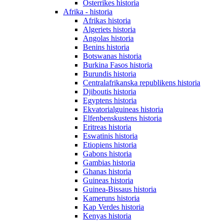
Österrikes historia
Afrika - historia
Afrikas historia
Algeriets historia
Angolas historia
Benins historia
Botswanas historia
Burkina Fasos historia
Burundis historia
Centralafrikanska republikens historia
Djiboutis historia
Egyptens historia
Ekvatorialguineas historia
Elfenbenskustens historia
Eritreas historia
Eswatinis historia
Etiopiens historia
Gabons historia
Gambias historia
Ghanas historia
Guineas historia
Guinea-Bissaus historia
Kameruns historia
Kap Verdes historia
Kenyas historia