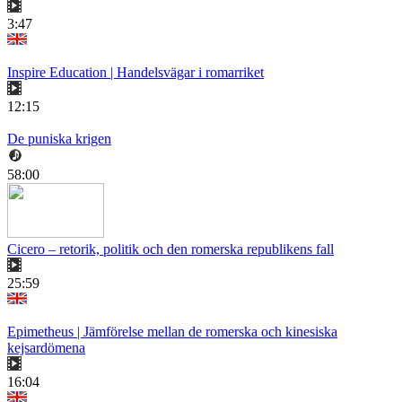
3:47
Inspire Education | Handelsvägar i romarriket
12:15
De puniska krigen
58:00
Cicero – retorik, politik och den romerska republikens fall
25:59
Epimetheus | Jämförelse mellan de romerska och kinesiska
kejsardömena
16:04