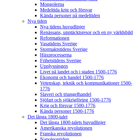
Mongolerna
Medeltida krig och försvar
Kända personer på medeltiden
Nya tiden
Nya tidens huvudlinjer
Renässans, upptäcktsresor och en ny världsbild
Reformationen
Vasatidens Sverige
Stormaktstidens Sverige
Häxprocesserna
Frihetstidens Sverige
Upplysningen
Livet på landet och i staden 1500-1776
Ekonomi och handel 1500-1776
Vetenskap, teknik och kommunikationer 1500-
1776
Slaveri och triangelhandel
Sjöfart och sjökrigföring 1500-1776
Krig och försvar 1500-1776
Kända personer 1500-1776
Det långa 1800-talet
Det långa 1800-talets huvudlinjer
Amerikanska revolutionen
Franska revolutionen
Napoleontiden