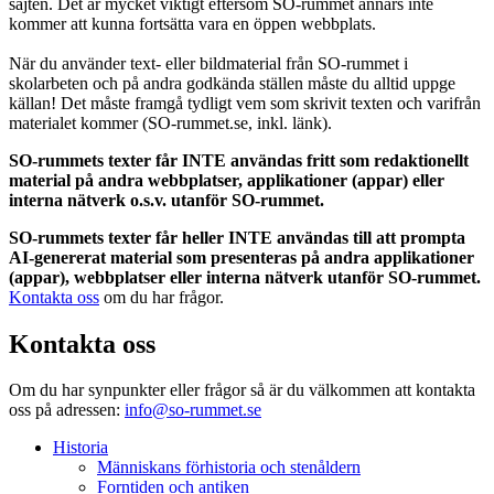
sajten. Det är mycket viktigt eftersom SO-rummet annars inte
kommer att kunna fortsätta vara en öppen webbplats.
När du använder text- eller bildmaterial från SO-rummet i
skolarbeten och på andra godkända ställen måste du alltid uppge
källan! Det måste framgå tydligt vem som skrivit texten och varifrån
materialet kommer (SO-rummet.se, inkl. länk).
SO-rummets texter får INTE användas fritt som redaktionellt
material på andra webbplatser, applikationer (appar) eller
interna nätverk o.s.v. utanför SO-rummet.
SO-rummets texter får heller INTE användas till att prompta
AI-genererat material som presenteras på andra applikationer
(appar), webbplatser eller interna nätverk utanför SO-rummet.
Kontakta oss
om du har frågor.
Kontakta oss
Om du har synpunkter eller frågor så är du välkommen att kontakta
oss på adressen:
info@so-rummet.se
Historia
Människans förhistoria och stenåldern
Forntiden och antiken