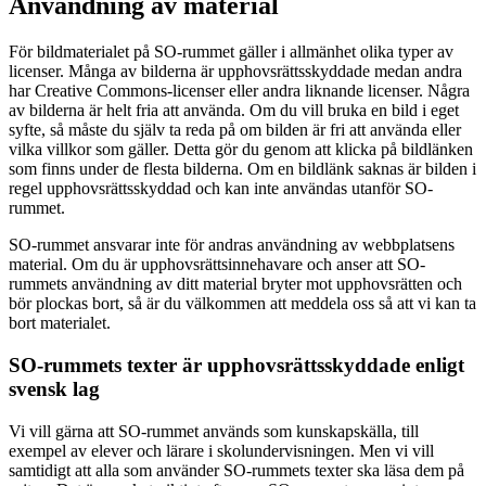
Användning av material
För bildmaterialet på SO-rummet gäller i allmänhet olika typer av
licenser. Många av bilderna är upphovsrättsskyddade medan andra
har Creative Commons-licenser eller andra liknande licenser. Några
av bilderna är helt fria att använda. Om du vill bruka en bild i eget
syfte, så måste du själv ta reda på om bilden är fri att använda eller
vilka villkor som gäller. Detta gör du genom att klicka på bildlänken
som finns under de flesta bilderna. Om en bildlänk saknas är bilden i
regel upphovsrättsskyddad och kan inte användas utanför SO-
rummet.
SO-rummet ansvarar inte för andras användning av webbplatsens
material. Om du är upphovsrättsinnehavare och anser att SO-
rummets användning av ditt material bryter mot upphovsrätten och
bör plockas bort, så är du välkommen att meddela oss så att vi kan ta
bort materialet.
SO-rummets texter är upphovsrättsskyddade enligt
svensk lag
Vi vill gärna att SO-rummet används som kunskapskälla, till
exempel av elever och lärare i skolundervisningen. Men vi vill
samtidigt att alla som använder SO-rummets texter ska läsa dem på