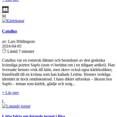
M
Catullus
av: Lars Hildingson
2024-04-05
Lästid 7 minuter
Catullus var en romersk diktare och beundrare av den grekiska
kvinnliga poeten Sapfo (som vi berättat om i en tidigare artikel). Han
översatte hennes verk till latin, men skrev också egna kärleksdikter,
framförallt till en kvinna som han kallade Lesbia. Hennes verkliga
identitet är dock omdiskuterad. I hans dikter utforskas – liksom hos
Sapfo – teman som kärlek, glädje och sorg...
+ Läs mer
L
Lätta fakta om lutande tornet i Pisa