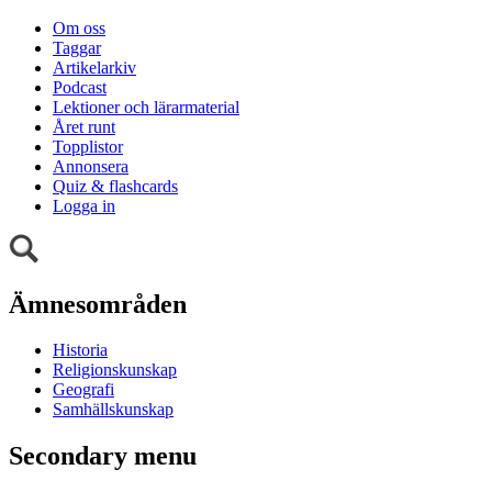
Om oss
Taggar
Artikelarkiv
Podcast
Lektioner och lärarmaterial
Året runt
Topplistor
Annonsera
Quiz & flashcards
Logga in
Ämnesområden
Historia
Religionskunskap
Geografi
Samhällskunskap
Secondary menu