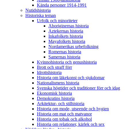
Kända personer 1914-1991
Nutidshistoria
Historiska teman
Urfolk och minoriteter
Aboriginernas historia
Aztekernas historia
Inkafolkets historia
Mayafolkets historia
Nordamerikas urbefolkning
Romernas historia
Samernas historia
Kvinnohistoria och genushistoria
Brott och straff förr
Idrottshistoria
Historia om läkekonst och sjukdomar
Nationalismens historia
Svenska högtider och traditioner förr och idag
Ekonomisk historia
Demokratins historia
Arkitektur- och stilhistoria
Historia om mode, utseende och hygien
Historia om mat och matvanor
Historia om tobak och alkohol
Historia om relationer, kärlek och sex