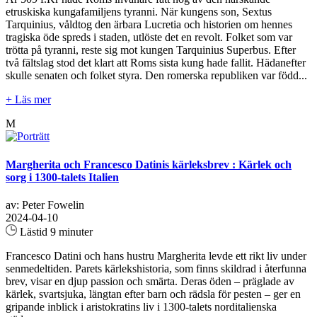
etruskiska kungafamiljens tyranni. När kungens son, Sextus
Tarquinius, våldtog den ärbara Lucretia och historien om hennes
tragiska öde spreds i staden, utlöste det en revolt. Folket som var
trötta på tyranni, reste sig mot kungen Tarquinius Superbus. Efter
två fältslag stod det klart att Roms sista kung hade fallit. Hädanefter
skulle senaten och folket styra. Den romerska republiken var född...
+ Läs mer
M
Margherita och Francesco Datinis kärleksbrev : Kärlek och
sorg i 1300-talets Italien
av: Peter Fowelin
2024-04-10
Lästid 9 minuter
Francesco Datini och hans hustru Margherita levde ett rikt liv under
senmedeltiden. Parets kärlekshistoria, som finns skildrad i återfunna
brev, visar en djup passion och smärta. Deras öden – präglade av
kärlek, svartsjuka, längtan efter barn och rädsla för pesten – ger en
gripande inblick i aristokratins liv i 1300-talets norditalienska