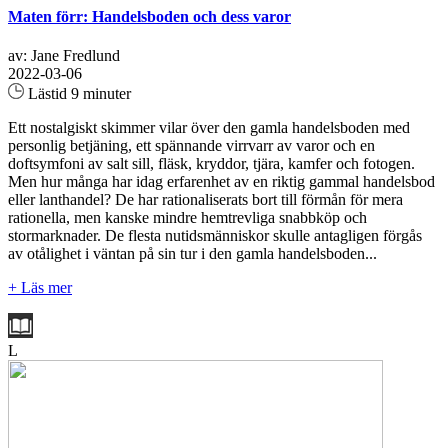
Maten förr: Handelsboden och dess varor
av: Jane Fredlund
2022-03-06
Lästid 9 minuter
Ett nostalgiskt skimmer vilar över den gamla handelsboden med
personlig betjäning, ett spännande virrvarr av varor och en
doftsymfoni av salt sill, fläsk, kryddor, tjära, kamfer och fotogen.
Men hur många har idag erfarenhet av en riktig gammal handelsbod
eller lanthandel? De har rationaliserats bort till förmån för mera
rationella, men kanske mindre hemtrevliga snabbköp och
stormarknader. De flesta nutidsmänniskor skulle antagligen förgås
av otålighet i väntan på sin tur i den gamla handelsboden...
+ Läs mer
L