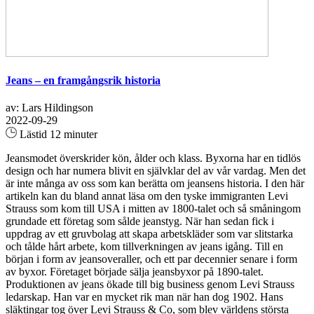
Jeans – en framgångsrik historia
av: Lars Hildingson
2022-09-29
Lästid 12 minuter
Jeansmodet överskrider kön, ålder och klass. Byxorna har en tidlös
design och har numera blivit en självklar del av vår vardag. Men det
är inte många av oss som kan berätta om jeansens historia. I den här
artikeln kan du bland annat läsa om den tyske immigranten Levi
Strauss som kom till USA i mitten av 1800-talet och så småningom
grundade ett företag som sålde jeanstyg. När han sedan fick i
uppdrag av ett gruvbolag att skapa arbetskläder som var slitstarka
och tålde hårt arbete, kom tillverkningen av jeans igång. Till en
början i form av jeansoveraller, och ett par decennier senare i form
av byxor. Företaget började sälja jeansbyxor på 1890-talet.
Produktionen av jeans ökade till big business genom Levi Strauss
ledarskap. Han var en mycket rik man när han dog 1902. Hans
släktingar tog över Levi Strauss & Co, som blev världens största