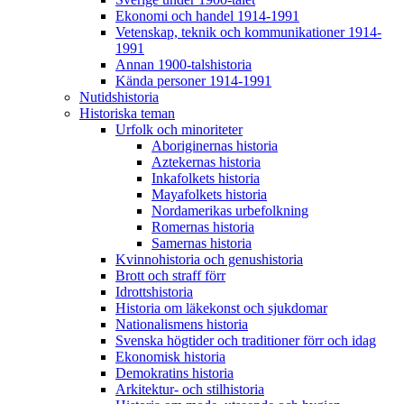
Ekonomi och handel 1914-1991
Vetenskap, teknik och kommunikationer 1914-
1991
Annan 1900-talshistoria
Kända personer 1914-1991
Nutidshistoria
Historiska teman
Urfolk och minoriteter
Aboriginernas historia
Aztekernas historia
Inkafolkets historia
Mayafolkets historia
Nordamerikas urbefolkning
Romernas historia
Samernas historia
Kvinnohistoria och genushistoria
Brott och straff förr
Idrottshistoria
Historia om läkekonst och sjukdomar
Nationalismens historia
Svenska högtider och traditioner förr och idag
Ekonomisk historia
Demokratins historia
Arkitektur- och stilhistoria