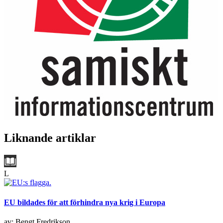
Liknande artiklar
L
EU bildades för att förhindra nya krig i Europa
av: Bengt Fredrikson