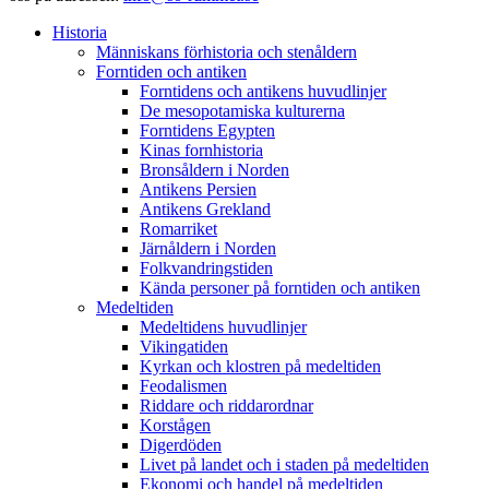
Historia
Människans förhistoria och stenåldern
Forntiden och antiken
Forntidens och antikens huvudlinjer
De mesopotamiska kulturerna
Forntidens Egypten
Kinas fornhistoria
Bronsåldern i Norden
Antikens Persien
Antikens Grekland
Romarriket
Järnåldern i Norden
Folkvandringstiden
Kända personer på forntiden och antiken
Medeltiden
Medeltidens huvudlinjer
Vikingatiden
Kyrkan och klostren på medeltiden
Feodalismen
Riddare och riddarordnar
Korstågen
Digerdöden
Livet på landet och i staden på medeltiden
Ekonomi och handel på medeltiden