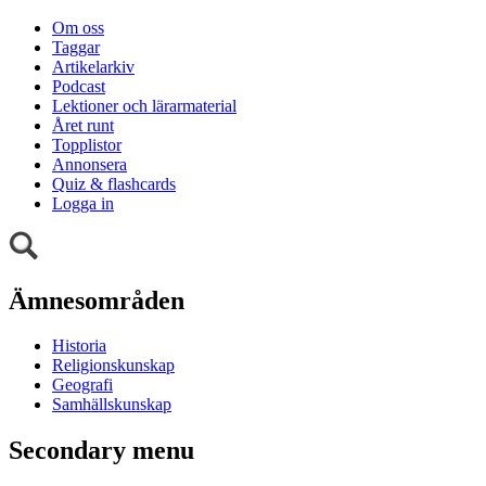
Om oss
Taggar
Artikelarkiv
Podcast
Lektioner och lärarmaterial
Året runt
Topplistor
Annonsera
Quiz & flashcards
Logga in
Ämnesområden
Historia
Religionskunskap
Geografi
Samhällskunskap
Secondary menu