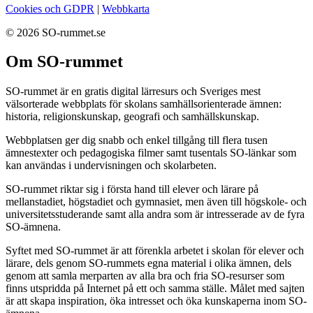
Cookies och GDPR
|
Webbkarta
© 2026 SO-rummet.se
Om SO-rummet
SO-rummet är en gratis digital lärresurs och Sveriges mest
välsorterade webbplats för skolans samhällsorienterade ämnen:
historia, religionskunskap, geografi och samhällskunskap.
Webbplatsen ger dig snabb och enkel tillgång till flera tusen
ämnestexter och pedagogiska filmer samt tusentals SO-länkar som
kan användas i undervisningen och skolarbeten.
SO-rummet riktar sig i första hand till elever och lärare på
mellanstadiet, högstadiet och gymnasiet, men även till högskole- och
universitetsstuderande samt alla andra som är intresserade av de fyra
SO-ämnena.
Syftet med SO-rummet är att förenkla arbetet i skolan för elever och
lärare, dels genom SO-rummets egna material i olika ämnen, dels
genom att samla merparten av alla bra och fria SO-resurser som
finns utspridda på Internet på ett och samma ställe. Målet med sajten
är att skapa inspiration, öka intresset och öka kunskaperna inom SO-