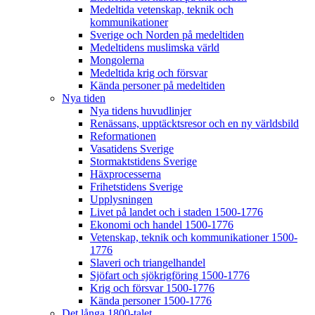
Medeltida vetenskap, teknik och
kommunikationer
Sverige och Norden på medeltiden
Medeltidens muslimska värld
Mongolerna
Medeltida krig och försvar
Kända personer på medeltiden
Nya tiden
Nya tidens huvudlinjer
Renässans, upptäcktsresor och en ny världsbild
Reformationen
Vasatidens Sverige
Stormaktstidens Sverige
Häxprocesserna
Frihetstidens Sverige
Upplysningen
Livet på landet och i staden 1500-1776
Ekonomi och handel 1500-1776
Vetenskap, teknik och kommunikationer 1500-
1776
Slaveri och triangelhandel
Sjöfart och sjökrigföring 1500-1776
Krig och försvar 1500-1776
Kända personer 1500-1776
Det långa 1800-talet