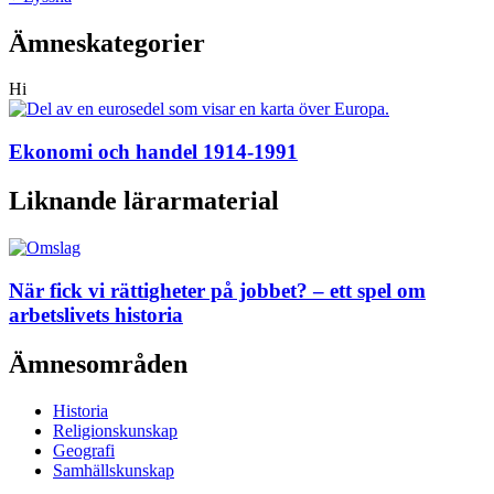
Ämneskategorier
Hi
Ekonomi och handel 1914-1991
Liknande lärarmaterial
När fick vi rättigheter på jobbet? – ett spel om
arbetslivets historia
Ämnesområden
Historia
Religionskunskap
Geografi
Samhällskunskap