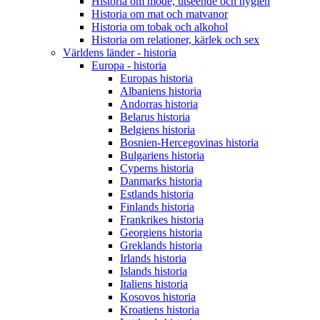
Historia om mode, utseende och hygien
Historia om mat och matvanor
Historia om tobak och alkohol
Historia om relationer, kärlek och sex
Världens länder - historia
Europa - historia
Europas historia
Albaniens historia
Andorras historia
Belarus historia
Belgiens historia
Bosnien-Hercegovinas historia
Bulgariens historia
Cyperns historia
Danmarks historia
Estlands historia
Finlands historia
Frankrikes historia
Georgiens historia
Greklands historia
Irlands historia
Islands historia
Italiens historia
Kosovos historia
Kroatiens historia