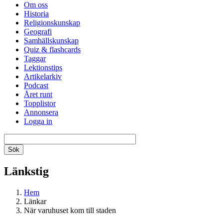
Om oss
Historia
Religionskunskap
Geografi
Samhällskunskap
Quiz & flashcards
Taggar
Lektionstips
Artikelarkiv
Podcast
Året runt
Topplistor
Annonsera
Logga in
Länkstig
Hem
Länkar
När varuhuset kom till staden