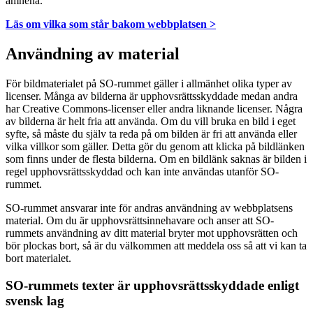
ämnena.
Läs om vilka som står bakom webbplatsen >
Användning av material
För bildmaterialet på SO-rummet gäller i allmänhet olika typer av
licenser. Många av bilderna är upphovsrättsskyddade medan andra
har Creative Commons-licenser eller andra liknande licenser. Några
av bilderna är helt fria att använda. Om du vill bruka en bild i eget
syfte, så måste du själv ta reda på om bilden är fri att använda eller
vilka villkor som gäller. Detta gör du genom att klicka på bildlänken
som finns under de flesta bilderna. Om en bildlänk saknas är bilden i
regel upphovsrättsskyddad och kan inte användas utanför SO-
rummet.
SO-rummet ansvarar inte för andras användning av webbplatsens
material. Om du är upphovsrättsinnehavare och anser att SO-
rummets användning av ditt material bryter mot upphovsrätten och
bör plockas bort, så är du välkommen att meddela oss så att vi kan ta
bort materialet.
SO-rummets texter är upphovsrättsskyddade enligt
svensk lag