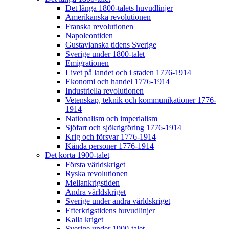
Det långa 1800-talets huvudlinjer
Amerikanska revolutionen
Franska revolutionen
Napoleontiden
Gustavianska tidens Sverige
Sverige under 1800-talet
Emigrationen
Livet på landet och i staden 1776-1914
Ekonomi och handel 1776-1914
Industriella revolutionen
Vetenskap, teknik och kommunikationer 1776-
1914
Nationalism och imperialism
Sjöfart och sjökrigföring 1776-1914
Krig och försvar 1776-1914
Kända personer 1776-1914
Det korta 1900-talet
Första världskriget
Ryska revolutionen
Mellankrigstiden
Andra världskriget
Sverige under andra världskriget
Efterkrigstidens huvudlinjer
Kalla kriget
Sverige under 1900-talet