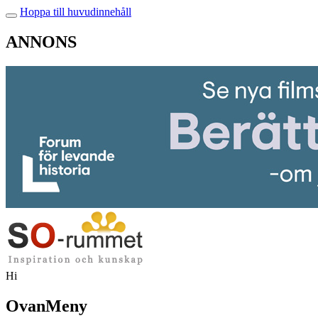
Hoppa till huvudinnehåll
ANNONS
Hi
OvanMeny