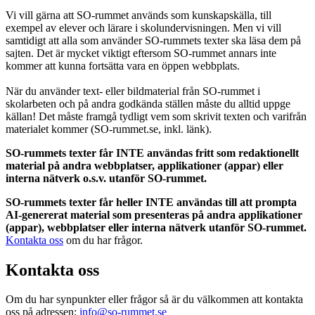
Vi vill gärna att SO-rummet används som kunskapskälla, till
exempel av elever och lärare i skolundervisningen. Men vi vill
samtidigt att alla som använder SO-rummets texter ska läsa dem på
sajten. Det är mycket viktigt eftersom SO-rummet annars inte
kommer att kunna fortsätta vara en öppen webbplats.
När du använder text- eller bildmaterial från SO-rummet i
skolarbeten och på andra godkända ställen måste du alltid uppge
källan! Det måste framgå tydligt vem som skrivit texten och varifrån
materialet kommer (SO-rummet.se, inkl. länk).
SO-rummets texter får INTE användas fritt som redaktionellt
material på andra webbplatser, applikationer (appar) eller
interna nätverk o.s.v. utanför SO-rummet.
SO-rummets texter får heller INTE användas till att prompta
AI-genererat material som presenteras på andra applikationer
(appar), webbplatser eller interna nätverk utanför SO-rummet.
Kontakta oss
om du har frågor.
Kontakta oss
Om du har synpunkter eller frågor så är du välkommen att kontakta
oss på adressen:
info@so-rummet.se