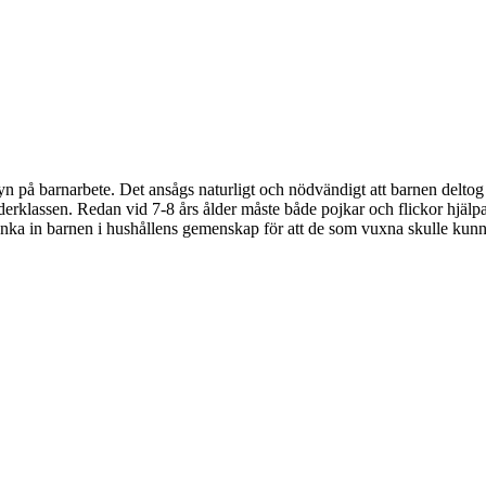
 på barnarbete. Det ansågs naturligt och nödvändigt att barnen deltog i a
rklassen. Redan vid 7-8 års ålder måste både pojkar och flickor hjälpa 
tt länka in barnen i hushållens gemenskap för att de som vuxna skulle ku