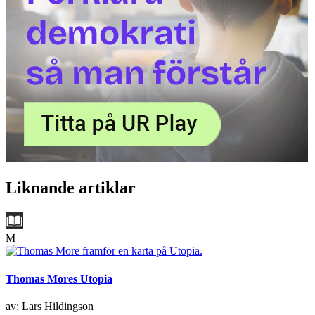
Liknande artiklar
M
Thomas Mores Utopia
av: Lars Hildingson