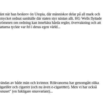
känt när han beskrev ön Utopia, där människor delar på all mark och
 mycket ordnat samhälle där staten styr nästan allt. HG Wells flyttade
att drömmen om ordning kan innebära hårda regler, övervakning och att
arna tyckte var fel i deras egen värld...
e användas av både män och kvinnor. Rökvanorna har genomgått olika
gariller och cigarrer (och nu även e-cigaretter). Men vi har också
nuset" (en fuktigare snusvariant)...