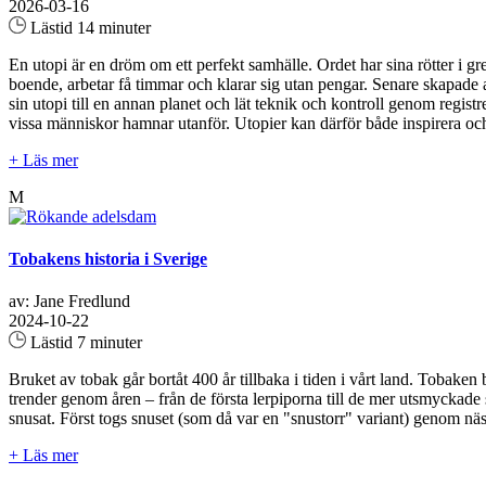
2026-03-16
Lästid 14 minuter
En utopi är en dröm om ett perfekt samhälle. Ordet har sina rötter i 
boende, arbetar få timmar och klarar sig utan pengar. Senare skapade an
sin utopi till en annan planet och lät teknik och kontroll genom regis
vissa människor hamnar utanför. Utopier kan därför både inspirera och 
+ Läs mer
M
Tobakens historia i Sverige
av: Jane Fredlund
2024-10-22
Lästid 7 minuter
Bruket av tobak går bortåt 400 år tillbaka i tiden i vårt land. Toba
trender genom åren – från de första lerpiporna till de mer utsmyckade 
snusat. Först togs snuset (som då var en "snustorr" variant) genom näs
+ Läs mer