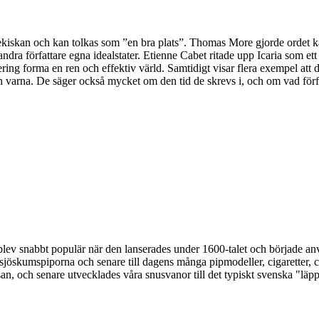
grekiskan och kan tolkas som ”en bra plats”. Thomas More gjorde ordet 
dra författare egna idealstater. Etienne Cabet ritade upp Icaria som ett
trering forma en ren och effektiv värld. Samtidigt visar flera exempel 
varna. De säger också mycket om den tid de skrevs i, och om vad författ
ken blev snabbt populär när den lanserades under 1600-talet och börjad
sjöskumspiporna och senare till dagens många pipmodeller, cigaretter, ci
an, och senare utvecklades våra snusvanor till det typiskt svenska "läpps