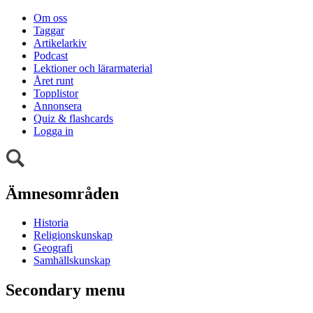
Om oss
Taggar
Artikelarkiv
Podcast
Lektioner och lärarmaterial
Året runt
Topplistor
Annonsera
Quiz & flashcards
Logga in
Ämnesområden
Historia
Religionskunskap
Geografi
Samhällskunskap
Secondary menu