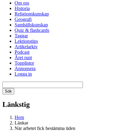
Om oss
Historia
Religionskunskap
Geografi
Samhällskunskap
Quiz & flashcards
Taggar
Lektionstips
Artikelarkiv
Podcast
Året runt
Topplistor
Annonsera
Logga in
Länkstig
Hem
Länkar
När arbetet fick bestämma tiden