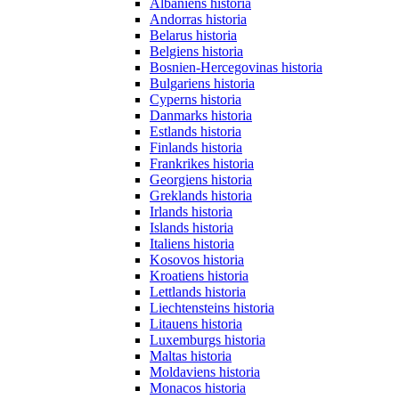
Albaniens historia
Andorras historia
Belarus historia
Belgiens historia
Bosnien-Hercegovinas historia
Bulgariens historia
Cyperns historia
Danmarks historia
Estlands historia
Finlands historia
Frankrikes historia
Georgiens historia
Greklands historia
Irlands historia
Islands historia
Italiens historia
Kosovos historia
Kroatiens historia
Lettlands historia
Liechtensteins historia
Litauens historia
Luxemburgs historia
Maltas historia
Moldaviens historia
Monacos historia