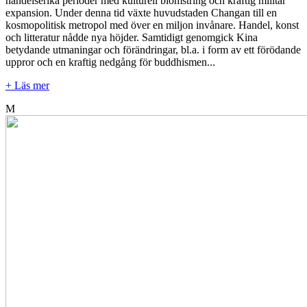
händelserika perioder med kulturell blomstring och kraftig militär
expansion. Under denna tid växte huvudstaden Changan till en
kosmopolitisk metropol med över en miljon invånare. Handel, konst
och litteratur nådde nya höjder. Samtidigt genomgick Kina
betydande utmaningar och förändringar, bl.a. i form av ett förödande
uppror och en kraftig nedgång för buddhismen...
+ Läs mer
M