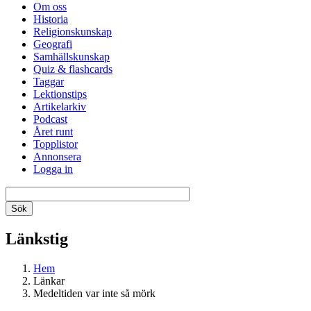
Om oss
Historia
Religionskunskap
Geografi
Samhällskunskap
Quiz & flashcards
Taggar
Lektionstips
Artikelarkiv
Podcast
Året runt
Topplistor
Annonsera
Logga in
Länkstig
Hem
Länkar
Medeltiden var inte så mörk