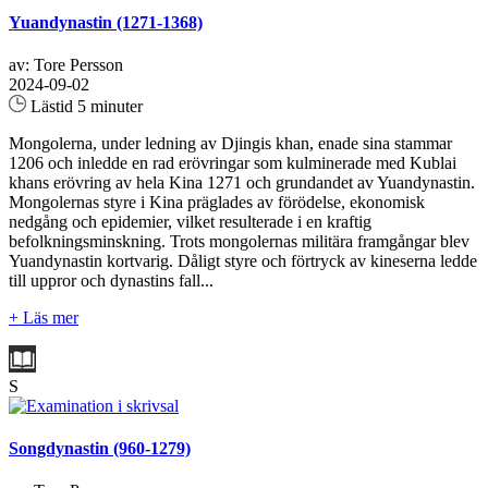
Yuandynastin (1271-1368)
av: Tore Persson
2024-09-02
Lästid 5 minuter
Mongolerna, under ledning av Djingis khan, enade sina stammar
1206 och inledde en rad erövringar som kulminerade med Kublai
khans erövring av hela Kina 1271 och grundandet av Yuandynastin.
Mongolernas styre i Kina präglades av förödelse, ekonomisk
nedgång och epidemier, vilket resulterade i en kraftig
befolkningsminskning. Trots mongolernas militära framgångar blev
Yuandynastin kortvarig. Dåligt styre och förtryck av kineserna ledde
till uppror och dynastins fall...
+ Läs mer
S
Songdynastin (960-1279)