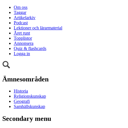
Om oss
Taggar
Artikelarkiv
Podcast
Lektioner och lärarmaterial
Året runt
Topplistor
Annonsera
Quiz & flashcards
Logga in
Ämnesområden
Historia
Religionskunskap
Geografi
Samhällskunskap
Secondary menu