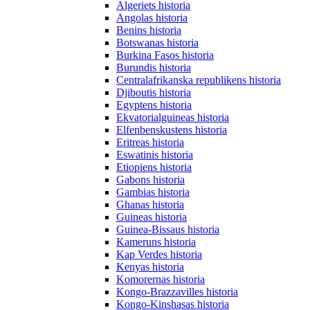
Algeriets historia
Angolas historia
Benins historia
Botswanas historia
Burkina Fasos historia
Burundis historia
Centralafrikanska republikens historia
Djiboutis historia
Egyptens historia
Ekvatorialguineas historia
Elfenbenskustens historia
Eritreas historia
Eswatinis historia
Etiopiens historia
Gabons historia
Gambias historia
Ghanas historia
Guineas historia
Guinea-Bissaus historia
Kameruns historia
Kap Verdes historia
Kenyas historia
Komorernas historia
Kongo-Brazzavilles historia
Kongo-Kinshasas historia