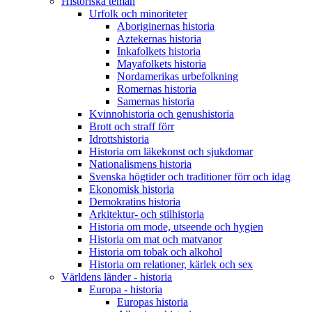
Historiska teman
Urfolk och minoriteter
Aboriginernas historia
Aztekernas historia
Inkafolkets historia
Mayafolkets historia
Nordamerikas urbefolkning
Romernas historia
Samernas historia
Kvinnohistoria och genushistoria
Brott och straff förr
Idrottshistoria
Historia om läkekonst och sjukdomar
Nationalismens historia
Svenska högtider och traditioner förr och idag
Ekonomisk historia
Demokratins historia
Arkitektur- och stilhistoria
Historia om mode, utseende och hygien
Historia om mat och matvanor
Historia om tobak och alkohol
Historia om relationer, kärlek och sex
Världens länder - historia
Europa - historia
Europas historia