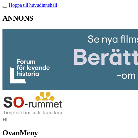
Hoppa till huvudinnehåll
ANNONS
Hi
OvanMeny