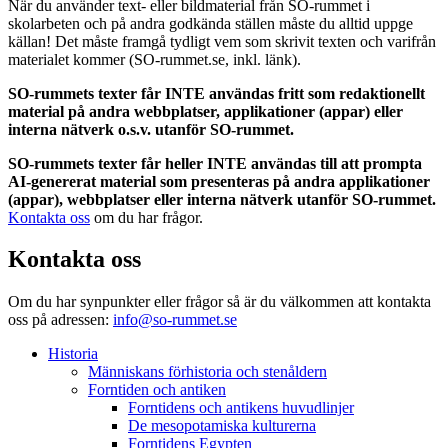
När du använder text- eller bildmaterial från SO-rummet i
skolarbeten och på andra godkända ställen måste du alltid uppge
källan! Det måste framgå tydligt vem som skrivit texten och varifrån
materialet kommer (SO-rummet.se, inkl. länk).
SO-rummets texter får INTE användas fritt som redaktionellt
material på andra webbplatser, applikationer (appar) eller
interna nätverk o.s.v. utanför SO-rummet.
SO-rummets texter får heller INTE användas till att prompta
AI-genererat material som presenteras på andra applikationer
(appar), webbplatser eller interna nätverk utanför SO-rummet.
Kontakta oss
om du har frågor.
Kontakta oss
Om du har synpunkter eller frågor så är du välkommen att kontakta
oss på adressen:
info@so-rummet.se
Historia
Människans förhistoria och stenåldern
Forntiden och antiken
Forntidens och antikens huvudlinjer
De mesopotamiska kulturerna
Forntidens Egypten