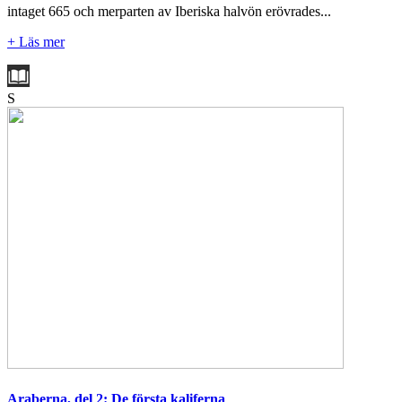
intaget 665 och merparten av Iberiska halvön erövrades...
+ Läs mer
S
Araberna, del 2: De första kaliferna