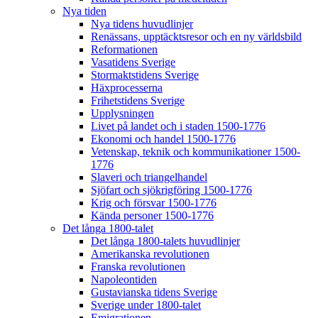
Nya tiden
Nya tidens huvudlinjer
Renässans, upptäcktsresor och en ny världsbild
Reformationen
Vasatidens Sverige
Stormaktstidens Sverige
Häxprocesserna
Frihetstidens Sverige
Upplysningen
Livet på landet och i staden 1500-1776
Ekonomi och handel 1500-1776
Vetenskap, teknik och kommunikationer 1500-
1776
Slaveri och triangelhandel
Sjöfart och sjökrigföring 1500-1776
Krig och försvar 1500-1776
Kända personer 1500-1776
Det långa 1800-talet
Det långa 1800-talets huvudlinjer
Amerikanska revolutionen
Franska revolutionen
Napoleontiden
Gustavianska tidens Sverige
Sverige under 1800-talet
Emigrationen