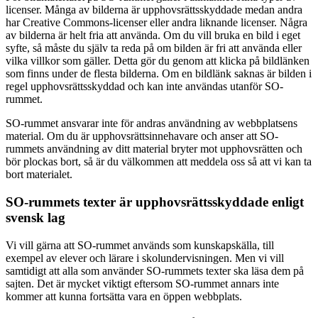
licenser. Många av bilderna är upphovsrättsskyddade medan andra
har Creative Commons-licenser eller andra liknande licenser. Några
av bilderna är helt fria att använda. Om du vill bruka en bild i eget
syfte, så måste du själv ta reda på om bilden är fri att använda eller
vilka villkor som gäller. Detta gör du genom att klicka på bildlänken
som finns under de flesta bilderna. Om en bildlänk saknas är bilden i
regel upphovsrättsskyddad och kan inte användas utanför SO-
rummet.
SO-rummet ansvarar inte för andras användning av webbplatsens
material. Om du är upphovsrättsinnehavare och anser att SO-
rummets användning av ditt material bryter mot upphovsrätten och
bör plockas bort, så är du välkommen att meddela oss så att vi kan ta
bort materialet.
SO-rummets texter är upphovsrättsskyddade enligt
svensk lag
Vi vill gärna att SO-rummet används som kunskapskälla, till
exempel av elever och lärare i skolundervisningen. Men vi vill
samtidigt att alla som använder SO-rummets texter ska läsa dem på
sajten. Det är mycket viktigt eftersom SO-rummet annars inte
kommer att kunna fortsätta vara en öppen webbplats.