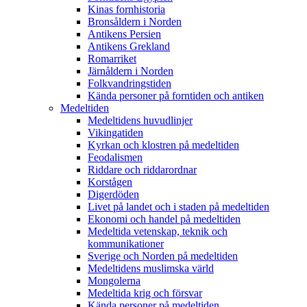
Kinas fornhistoria
Bronsåldern i Norden
Antikens Persien
Antikens Grekland
Romarriket
Järnåldern i Norden
Folkvandringstiden
Kända personer på forntiden och antiken
Medeltiden
Medeltidens huvudlinjer
Vikingatiden
Kyrkan och klostren på medeltiden
Feodalismen
Riddare och riddarordnar
Korstågen
Digerdöden
Livet på landet och i staden på medeltiden
Ekonomi och handel på medeltiden
Medeltida vetenskap, teknik och
kommunikationer
Sverige och Norden på medeltiden
Medeltidens muslimska värld
Mongolerna
Medeltida krig och försvar
Kända personer på medeltiden