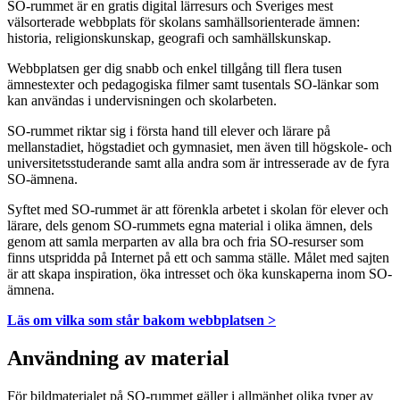
SO-rummet är en gratis digital lärresurs och Sveriges mest
välsorterade webbplats för skolans samhällsorienterade ämnen:
historia, religionskunskap, geografi och samhällskunskap.
Webbplatsen ger dig snabb och enkel tillgång till flera tusen
ämnestexter och pedagogiska filmer samt tusentals SO-länkar som
kan användas i undervisningen och skolarbeten.
SO-rummet riktar sig i första hand till elever och lärare på
mellanstadiet, högstadiet och gymnasiet, men även till högskole- och
universitetsstuderande samt alla andra som är intresserade av de fyra
SO-ämnena.
Syftet med SO-rummet är att förenkla arbetet i skolan för elever och
lärare, dels genom SO-rummets egna material i olika ämnen, dels
genom att samla merparten av alla bra och fria SO-resurser som
finns utspridda på Internet på ett och samma ställe. Målet med sajten
är att skapa inspiration, öka intresset och öka kunskaperna inom SO-
ämnena.
Läs om vilka som står bakom webbplatsen >
Användning av material
För bildmaterialet på SO-rummet gäller i allmänhet olika typer av