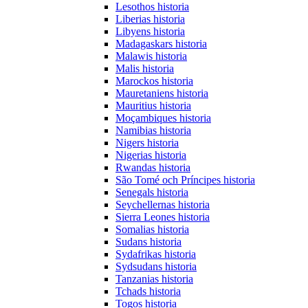
Lesothos historia
Liberias historia
Libyens historia
Madagaskars historia
Malawis historia
Malis historia
Marockos historia
Mauretaniens historia
Mauritius historia
Moçambiques historia
Namibias historia
Nigers historia
Nigerias historia
Rwandas historia
São Tomé och Príncipes historia
Senegals historia
Seychellernas historia
Sierra Leones historia
Somalias historia
Sudans historia
Sydafrikas historia
Sydsudans historia
Tanzanias historia
Tchads historia
Togos historia