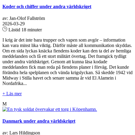
Koder och chiffer under andra världskriget
av: Jan-Olof Fallström
2026-03-29
Lästid 18 minuter
I krig är det inte bara trupper och vapen som avgör – information
kan vara minst lika viktig. Därför måste all kommunikation skyddas.
Om en sida lyckas knäcka fiendens koder kan den ta del av hemliga
meddelanden och få ett stort militärt övertag. Det framgick tydligt
under andra världskriget. Genom att kunna läsa kodade
meddelanden fick man reda på fiendens planer i förväg. Det kunde
förändra hela spelplanen och vända krigslyckan. Så skedde 1942 vid
Midway i Stilla havet och senare samma år vid El Alamein i
Nordafrika...
+ Läs mer
M
Danmark under andra världskriget
av: Lars Hildingson