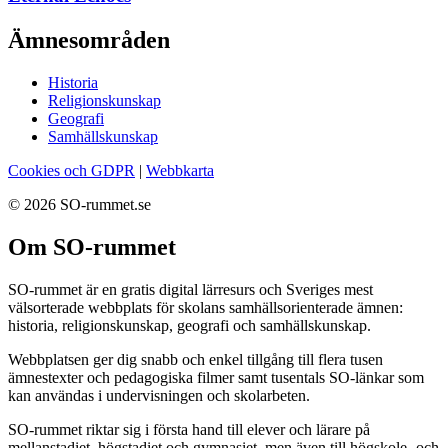
Ämnesområden
Historia
Religionskunskap
Geografi
Samhällskunskap
Cookies och GDPR
|
Webbkarta
© 2026 SO-rummet.se
Om SO-rummet
SO-rummet är en gratis digital lärresurs och Sveriges mest
välsorterade webbplats för skolans samhällsorienterade ämnen:
historia, religionskunskap, geografi och samhällskunskap.
Webbplatsen ger dig snabb och enkel tillgång till flera tusen
ämnestexter och pedagogiska filmer samt tusentals SO-länkar som
kan användas i undervisningen och skolarbeten.
SO-rummet riktar sig i första hand till elever och lärare på
mellanstadiet, högstadiet och gymnasiet, men även till högskole- och