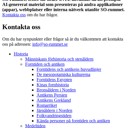
AI-genererat material som presenteras på andra applikationer
(appar), webbplatser eller interna nätverk utanför SO-rummet.
Kontakta oss
om du har frågor.
Kontakta oss
Om du har synpunkter eller frågor så är du välkommen att kontakta
oss på adressen:
info@so-rummet.se
Historia
Människans förhistoria och stenåldern
Forntiden och antiken
Forntidens och antikens huvudlinjer
De mesopotamiska kulturerna
Forntidens Egypten
Kinas fornhistoria
Bronsåldern i Norden
Antikens Persien
Antikens Grekland
Romarriket
Järnåldern i Norden
Folkvandringstiden
Kända personer på forntiden och antiken
Medeltiden