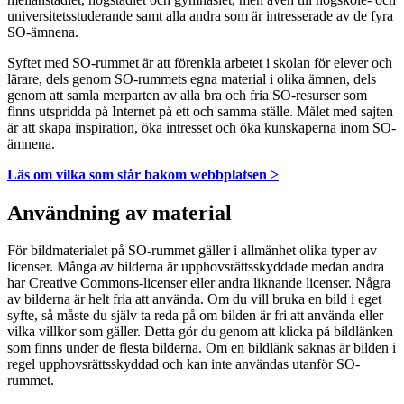
universitetsstuderande samt alla andra som är intresserade av de fyra
SO-ämnena.
Syftet med SO-rummet är att förenkla arbetet i skolan för elever och
lärare, dels genom SO-rummets egna material i olika ämnen, dels
genom att samla merparten av alla bra och fria SO-resurser som
finns utspridda på Internet på ett och samma ställe. Målet med sajten
är att skapa inspiration, öka intresset och öka kunskaperna inom SO-
ämnena.
Läs om vilka som står bakom webbplatsen >
Användning av material
För bildmaterialet på SO-rummet gäller i allmänhet olika typer av
licenser. Många av bilderna är upphovsrättsskyddade medan andra
har Creative Commons-licenser eller andra liknande licenser. Några
av bilderna är helt fria att använda. Om du vill bruka en bild i eget
syfte, så måste du själv ta reda på om bilden är fri att använda eller
vilka villkor som gäller. Detta gör du genom att klicka på bildlänken
som finns under de flesta bilderna. Om en bildlänk saknas är bilden i
regel upphovsrättsskyddad och kan inte användas utanför SO-
rummet.