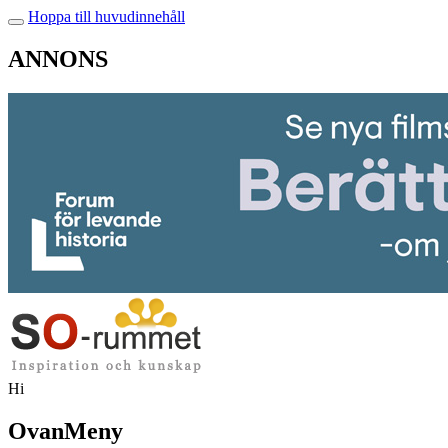
Hoppa till huvudinnehåll
ANNONS
Hi
OvanMeny