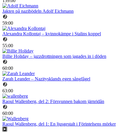
139:00
Jakten på nazibödeln Adolf Eichmann
59:00
Alexandra Kollontaj – kvinnokämpe i Stalins koppel
55:00
Billie Holiday – jazzdrottningen som jagades in i döden
60:00
Zarah Leander – Nazitysklands egen sångfågel
63:00
Raoul Wallenberg, del 2: Försvunnen bakom järnridån
60:00
Raoul Wallenberg, del 1: En ljusgestalt i Förintelsens mörker