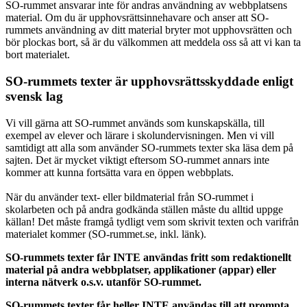
SO-rummet ansvarar inte för andras användning av webbplatsens
material. Om du är upphovsrättsinnehavare och anser att SO-
rummets användning av ditt material bryter mot upphovsrätten och
bör plockas bort, så är du välkommen att meddela oss så att vi kan ta
bort materialet.
SO-rummets texter är upphovsrättsskyddade enligt
svensk lag
Vi vill gärna att SO-rummet används som kunskapskälla, till
exempel av elever och lärare i skolundervisningen. Men vi vill
samtidigt att alla som använder SO-rummets texter ska läsa dem på
sajten. Det är mycket viktigt eftersom SO-rummet annars inte
kommer att kunna fortsätta vara en öppen webbplats.
När du använder text- eller bildmaterial från SO-rummet i
skolarbeten och på andra godkända ställen måste du alltid uppge
källan! Det måste framgå tydligt vem som skrivit texten och varifrån
materialet kommer (SO-rummet.se, inkl. länk).
SO-rummets texter får INTE användas fritt som redaktionellt
material på andra webbplatser, applikationer (appar) eller
interna nätverk o.s.v. utanför SO-rummet.
SO-rummets texter får heller INTE användas till att prompta