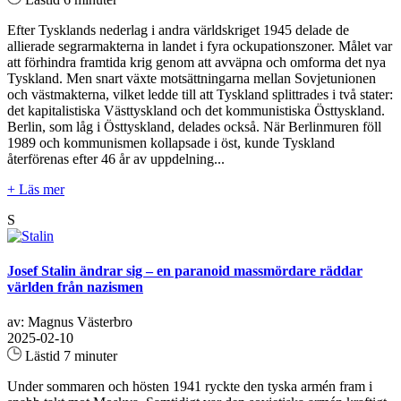
Efter Tysklands nederlag i andra världskriget 1945 delade de
allierade segrarmakterna in landet i fyra ockupationszoner. Målet var
att förhindra framtida krig genom att avväpna och omforma det nya
Tyskland. Men snart växte motsättningarna mellan Sovjetunionen
och västmakterna, vilket ledde till att Tyskland splittrades i två stater:
det kapitalistiska Västtyskland och det kommunistiska Östtyskland.
Berlin, som låg i Östtyskland, delades också. När Berlinmuren föll
1989 och kommunismen kollapsade i öst, kunde Tyskland
återförenas efter 46 år av uppdelning...
+ Läs mer
S
Josef Stalin ändrar sig – en paranoid massmördare räddar
världen från nazismen
av: Magnus Västerbro
2025-02-10
Lästid 7 minuter
Under sommaren och hösten 1941 ryckte den tyska armén fram i