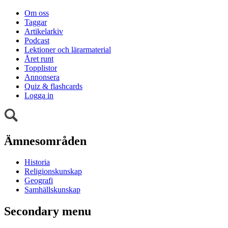
Om oss
Taggar
Artikelarkiv
Podcast
Lektioner och lärarmaterial
Året runt
Topplistor
Annonsera
Quiz & flashcards
Logga in
Ämnesområden
Historia
Religionskunskap
Geografi
Samhällskunskap
Secondary menu