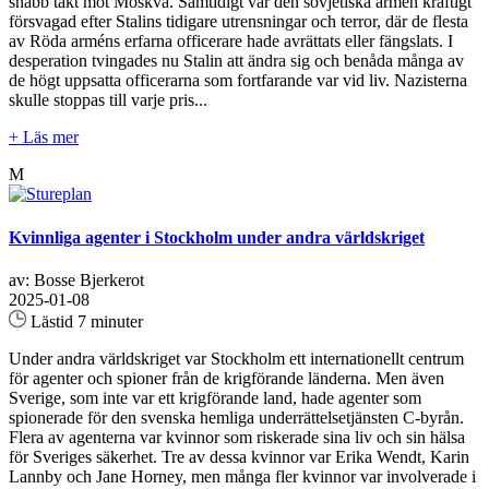
snabb takt mot Moskva. Samtidigt var den sovjetiska armén kraftigt
försvagad efter Stalins tidigare utrensningar och terror, där de flesta
av Röda arméns erfarna officerare hade avrättats eller fängslats. I
desperation tvingades nu Stalin att ändra sig och benåda många av
de högt uppsatta officerarna som fortfarande var vid liv. Nazisterna
skulle stoppas till varje pris...
+ Läs mer
M
Kvinnliga agenter i Stockholm under andra världskriget
av: Bosse Bjerkerot
2025-01-08
Lästid 7 minuter
Under andra världskriget var Stockholm ett internationellt centrum
för agenter och spioner från de krigförande länderna. Men även
Sverige, som inte var ett krigförande land, hade agenter som
spionerade för den svenska hemliga underrättelsetjänsten C-byrån.
Flera av agenterna var kvinnor som riskerade sina liv och sin hälsa
för Sveriges säkerhet. Tre av dessa kvinnor var Erika Wendt, Karin
Lannby och Jane Horney, men många fler kvinnor var involverade i