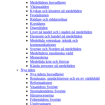
Medeltidens huvudlinjer
Vikingatiden
Kyrkan och klostren på medeltiden
Feodalismen
Riddare och riddarordnar
Korstågen
Digerdöden
Livet på landet och i staden på medeltiden
Ekonomi och handel på medeltiden
Medeltida vetenskap, teknik och
kommunikationer
Sverige och Norden på medeltiden
Medeltidens muslimska värld
Mongolerna
Medeltida krig och försvar
Kända personer på medeltiden
Nya tiden
Nya tidens huvudlinjer
Renässans, upptäcktsresor och en ny världsbild
Reformationen
Vasatidens Sverige
Stormaktstidens Sverige
Häxprocesserna
Frihetstidens Sverige
Upplysningen