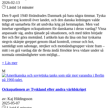
2026-02-13
Lästid 14 minuter
Den 9 april 1940 förändrades Danmark på bara några timmar. Tyska
trupper tog kontroll över landet, och den danska ledningen valde
tidigt att samarbeta för att undvika krig på hemmaplan. Men vad
innebar egentligen ockupationen för danskarna i deras vardag? Vissa
anpassade sig, andra tjänade på situationen, och med tiden började
fler och fler göra motstånd. I artikeln kan du läsa om hur tyskarna
stegvis skärpte greppet genom ökad kontroll, censur och hot,
samtidigt som sabotage, strejker och motståndsgrupper växte fram –
mitt i en grå vardag där de flesta ändå försökte leva vidare under så
normala omständigheter som möjligt...
+ Läs mer
M
Ockupationen av Tyskland efter andra världskriget
av: Kaj Hildingsson
2025-05-07
Lästid 6 minuter