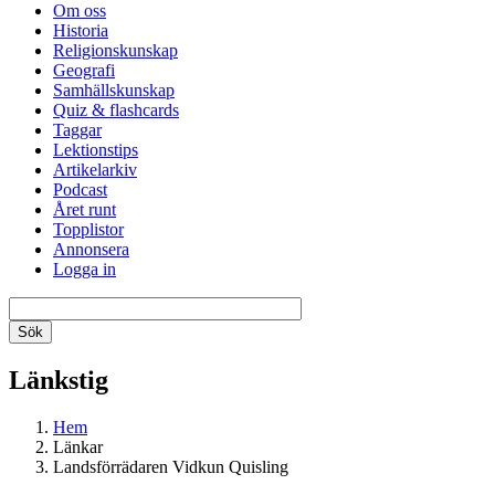
Om oss
Historia
Religionskunskap
Geografi
Samhällskunskap
Quiz & flashcards
Taggar
Lektionstips
Artikelarkiv
Podcast
Året runt
Topplistor
Annonsera
Logga in
Länkstig
Hem
Länkar
Landsförrädaren Vidkun Quisling