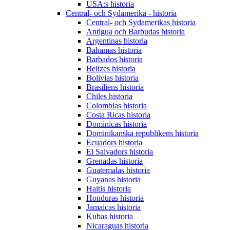
USA:s historia
Central- och Sydamerika - historia
Central- och Sydamerikas historia
Antigua och Barbudas historia
Argentinas historia
Bahamas historia
Barbados historia
Belizes historia
Bolivias historia
Brasiliens historia
Chiles historia
Colombias historia
Costa Ricas historia
Dominicas historia
Dominikanska republikens historia
Ecuadors historia
El Salvadors historia
Grenadas historia
Guatemalas historia
Guyanas historia
Haitis historia
Honduras historia
Jamaicas historia
Kubas historia
Nicaraguas historia