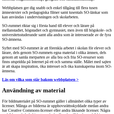
Webbplatsen ger dig snabb och enkel tillgång till flera tusen
ämnestexter och pedagogiska filmer samt tusentals SO-länkar som
kan användas i undervisningen och skolarbeten.
SO-rummet riktar sig i första hand till elever och lärare på
mellanstadiet, högstadiet och gymnasiet, men även till högskole- och
universitetsstuderande samt alla andra som är intresserade av de fyra
SO-ämnena.
Syftet med SO-rummet är att förenkla arbetet i skolan för elever och
lärare, dels genom SO-rummets egna material i olika ämnen, dels
genom att samla merparten av alla bra och fria SO-resurser som
finns utspridda på Internet på ett och samma ställe. Målet med sajten
är att skapa inspiration, öka intresset och öka kunskaperna inom SO-
ämnena.
Läs om vilka som står bakom webbplatsen >
Användning av material
För bildmaterialet på SO-rummet gäller i allmänhet olika typer av
licenser. Många av bilderna är upphovsrättsskyddade medan andra
har Creative Commons-licenser eller andra liknande licenser. Några