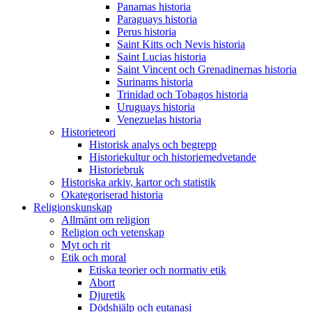
Panamas historia
Paraguays historia
Perus historia
Saint Kitts och Nevis historia
Saint Lucias historia
Saint Vincent och Grenadinernas historia
Surinams historia
Trinidad och Tobagos historia
Uruguays historia
Venezuelas historia
Historieteori
Historisk analys och begrepp
Historiekultur och historiemedvetande
Historiebruk
Historiska arkiv, kartor och statistik
Okategoriserad historia
Religionskunskap
Allmänt om religion
Religion och vetenskap
Myt och rit
Etik och moral
Etiska teorier och normativ etik
Abort
Djuretik
Dödshjälp och eutanasi