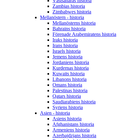
Västsaharas historia
Zambias historia
Zimbabwes historia
Mellanöstern - historia
Mellanösterns historia
Bahrains historia
Förenade Arabemiratens historia
Iraks historia
Irans historia
Israels historia
Jemens historia
Jordaniens historia
Kurdernas historia
Kuwaits historia
Libanons historia
Omans historia
Palestinas historia
Qatars historia
Saudiarabiens historia
Syriens historia
Asien - historia
Asiens historia
Afghanistans historia
Armeniens historia
Azerbajdzjans historia