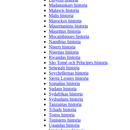
Madagaskars historia
Malawis historia
Malis historia
Marockos historia
Mauretaniens historia
Mauritius historia
Moçambiques historia
Namibias historia
Nigers historia
Nigerias historia
Rwandas historia
São Tomé och Príncipes historia
Senegals historia
Seychellernas historia
Sierra Leones historia
Somalias historia
Sudans historia
Sydafrikas historia
Sydsudans historia
Tanzanias historia
Tchads historia
Togos historia
Tunisiens historia
Ugandas historia