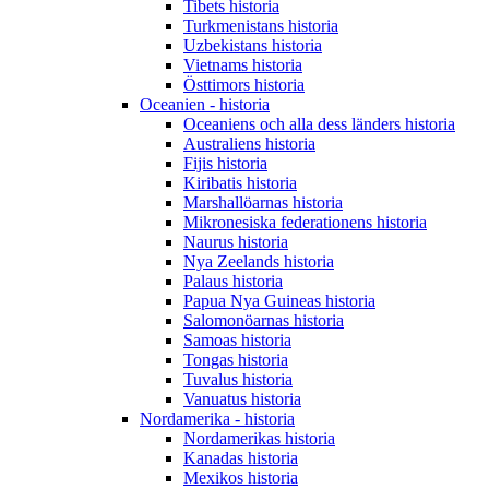
Tibets historia
Turkmenistans historia
Uzbekistans historia
Vietnams historia
Östtimors historia
Oceanien - historia
Oceaniens och alla dess länders historia
Australiens historia
Fijis historia
Kiribatis historia
Marshallöarnas historia
Mikronesiska federationens historia
Naurus historia
Nya Zeelands historia
Palaus historia
Papua Nya Guineas historia
Salomonöarnas historia
Samoas historia
Tongas historia
Tuvalus historia
Vanuatus historia
Nordamerika - historia
Nordamerikas historia
Kanadas historia
Mexikos historia