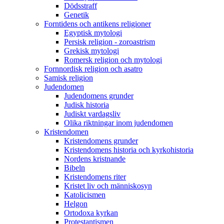
Dödsstraff
Genetik
Forntidens och antikens religioner
Egyptisk mytologi
Persisk religion - zoroastrism
Grekisk mytologi
Romersk religion och mytologi
Fornnordisk religion och asatro
Samisk religion
Judendomen
Judendomens grunder
Judisk historia
Judiskt vardagsliv
Olika riktningar inom judendomen
Kristendomen
Kristendomens grunder
Kristendomens historia och kyrkohistoria
Nordens kristnande
Bibeln
Kristendomens riter
Kristet liv och människosyn
Katolicismen
Helgon
Ortodoxa kyrkan
Protestantismen