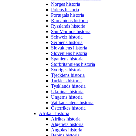
Norges historia
Polens historia
Portugals historia
Rumäniens historia
Rysslands historia
San Marinos historia
Schweiz historia
Serbiens historia
Slovakiens historia
Sloveniens historia
Spaniens historia
Storbritanniens historia
Sveriges historia
Tjeckiens historia
Turkiets historia
Tysklands historia
Ukrainas historia
Ungerns historia
Vatikanstatens historia
Österrikes historia
Afrika - historia
Afrikas historia
Algeriets historia
Angolas historia
Benins historia