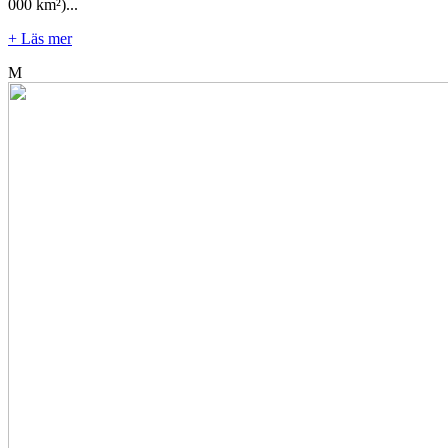
000 km²)...
+ Läs mer
M