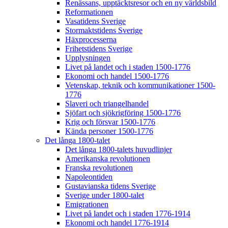
Renässans, upptäcktsresor och en ny världsbild
Reformationen
Vasatidens Sverige
Stormaktstidens Sverige
Häxprocesserna
Frihetstidens Sverige
Upplysningen
Livet på landet och i staden 1500-1776
Ekonomi och handel 1500-1776
Vetenskap, teknik och kommunikationer 1500-
1776
Slaveri och triangelhandel
Sjöfart och sjökrigföring 1500-1776
Krig och försvar 1500-1776
Kända personer 1500-1776
Det långa 1800-talet
Det långa 1800-talets huvudlinjer
Amerikanska revolutionen
Franska revolutionen
Napoleontiden
Gustavianska tidens Sverige
Sverige under 1800-talet
Emigrationen
Livet på landet och i staden 1776-1914
Ekonomi och handel 1776-1914