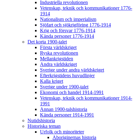
Industriella revolutionen
Vetenskap, teknik och kommunikationer 1776-
1914
Nationalism och imperialism
Sjöfart och sjökrigföring 1776-1914
Krig och försvar 1776-1914
Kända personer 1776-1914
Det korta 1900-talet
Första världskriget
Ryska revolutionen
Mellankrigstiden
Andra världskriget
Sverige under andra världskriget
Efterkrigstidens huvudlinjer
Kalla kriget
Sverige under 1900-talet
Ekonomi och handel 1914-1991
Vetenskap, teknik och kommunikationer 1914-
1991
Annan 1900-talshistoria
Kända personer 1914-1991
Nutidshistoria
Historiska teman
Urfolk och minoriteter
Aboriginernas historia