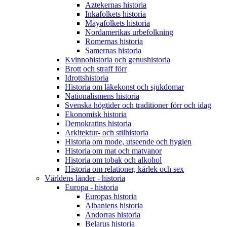
Aztekernas historia
Inkafolkets historia
Mayafolkets historia
Nordamerikas urbefolkning
Romernas historia
Samernas historia
Kvinnohistoria och genushistoria
Brott och straff förr
Idrottshistoria
Historia om läkekonst och sjukdomar
Nationalismens historia
Svenska högtider och traditioner förr och idag
Ekonomisk historia
Demokratins historia
Arkitektur- och stilhistoria
Historia om mode, utseende och hygien
Historia om mat och matvanor
Historia om tobak och alkohol
Historia om relationer, kärlek och sex
Världens länder - historia
Europa - historia
Europas historia
Albaniens historia
Andorras historia
Belarus historia