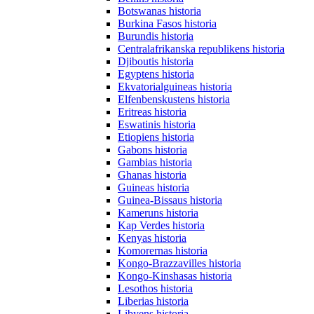
Botswanas historia
Burkina Fasos historia
Burundis historia
Centralafrikanska republikens historia
Djiboutis historia
Egyptens historia
Ekvatorialguineas historia
Elfenbenskustens historia
Eritreas historia
Eswatinis historia
Etiopiens historia
Gabons historia
Gambias historia
Ghanas historia
Guineas historia
Guinea-Bissaus historia
Kameruns historia
Kap Verdes historia
Kenyas historia
Komorernas historia
Kongo-Brazzavilles historia
Kongo-Kinshasas historia
Lesothos historia
Liberias historia
Libyens historia