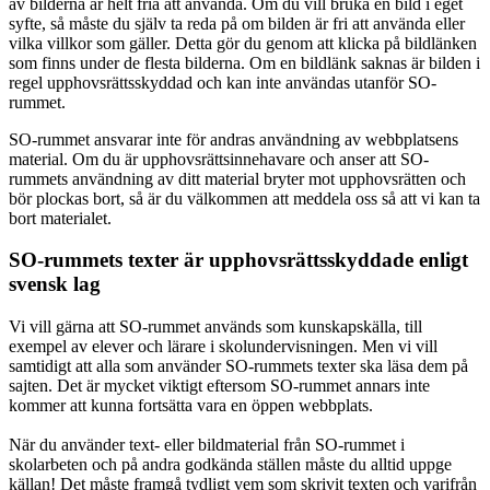
av bilderna är helt fria att använda. Om du vill bruka en bild i eget
syfte, så måste du själv ta reda på om bilden är fri att använda eller
vilka villkor som gäller. Detta gör du genom att klicka på bildlänken
som finns under de flesta bilderna. Om en bildlänk saknas är bilden i
regel upphovsrättsskyddad och kan inte användas utanför SO-
rummet.
SO-rummet ansvarar inte för andras användning av webbplatsens
material. Om du är upphovsrättsinnehavare och anser att SO-
rummets användning av ditt material bryter mot upphovsrätten och
bör plockas bort, så är du välkommen att meddela oss så att vi kan ta
bort materialet.
SO-rummets texter är upphovsrättsskyddade enligt
svensk lag
Vi vill gärna att SO-rummet används som kunskapskälla, till
exempel av elever och lärare i skolundervisningen. Men vi vill
samtidigt att alla som använder SO-rummets texter ska läsa dem på
sajten. Det är mycket viktigt eftersom SO-rummet annars inte
kommer att kunna fortsätta vara en öppen webbplats.
När du använder text- eller bildmaterial från SO-rummet i
skolarbeten och på andra godkända ställen måste du alltid uppge
källan! Det måste framgå tydligt vem som skrivit texten och varifrån