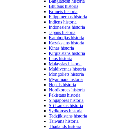
Bangladesh historia
Bhutans historia
Bruneis historia
Filippinernas historia
Indiens historia
Indonesiens historia
Japans historia
Kambodjas historia
Kazakstans historia
Kinas historia
Kirgizistans historia
Laos historia
Malaysias historia
Maldivernas historia
Mongoliets historia
Myanmars historia
Nepals historia
Nordkoreas historia
Pakistans historia
Singapores historia
Sri Lankas historia
Sydkoreas historia
Tadzjikistans historia
Taiwans historia
Thailands historia