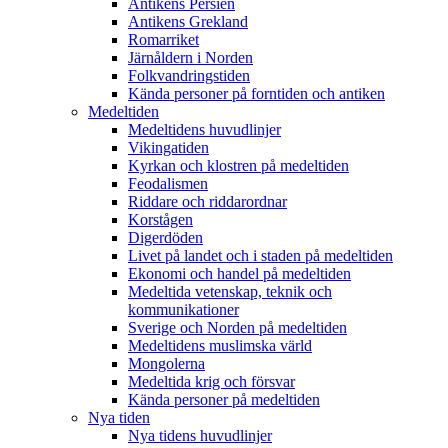
Antikens Persien
Antikens Grekland
Romarriket
Järnåldern i Norden
Folkvandringstiden
Kända personer på forntiden och antiken
Medeltiden
Medeltidens huvudlinjer
Vikingatiden
Kyrkan och klostren på medeltiden
Feodalismen
Riddare och riddarordnar
Korstågen
Digerdöden
Livet på landet och i staden på medeltiden
Ekonomi och handel på medeltiden
Medeltida vetenskap, teknik och
kommunikationer
Sverige och Norden på medeltiden
Medeltidens muslimska värld
Mongolerna
Medeltida krig och försvar
Kända personer på medeltiden
Nya tiden
Nya tidens huvudlinjer