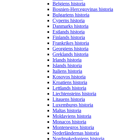
Belgiens historia
Bosnien-Hercegovinas historia
Bulgariens historia
Cyperns historia
Danmarks historia
Estlands historia
Finlands historia
Frankrikes historia
Georgiens historia
Greklands historia
Irlands historia
Islands historia
Italiens historia
Kosovos historia
Kroatiens historia
Lettlands historia
Liechtensteins historia
Litauens historia
Luxemburgs historia
Maltas historia
Moldaviens historia
Monacos historia
Montenegros historia
Nederländernas historia
Nordmakedoniens historia