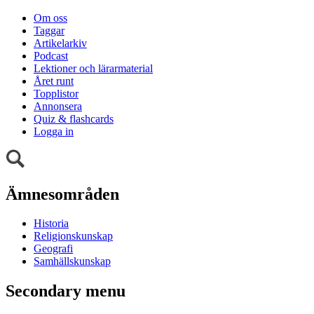
Om oss
Taggar
Artikelarkiv
Podcast
Lektioner och lärarmaterial
Året runt
Topplistor
Annonsera
Quiz & flashcards
Logga in
Ämnesområden
Historia
Religionskunskap
Geografi
Samhällskunskap
Secondary menu