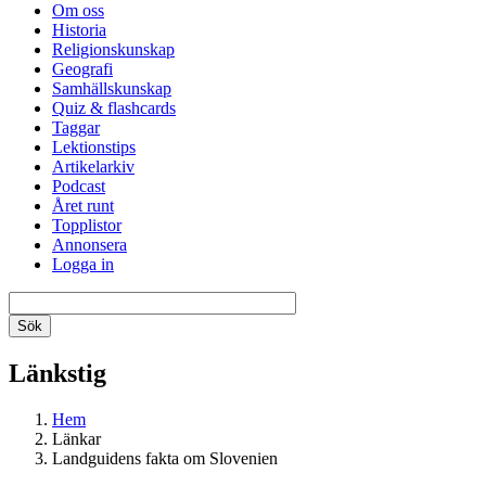
Om oss
Historia
Religionskunskap
Geografi
Samhällskunskap
Quiz & flashcards
Taggar
Lektionstips
Artikelarkiv
Podcast
Året runt
Topplistor
Annonsera
Logga in
Länkstig
Hem
Länkar
Landguidens fakta om Slovenien