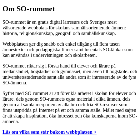
Om SO-rummet
SO-rummet är en gratis digital lärresurs och Sveriges mest
välsorterade webbplats för skolans samhällsorienterade ämnen:
historia, religionskunskap, geografi och samhällskunskap.
Webbplatsen ger dig snabb och enkel tillgång till flera tusen
ämnestexter och pedagogiska filmer samt tusentals SO-länkar som
kan användas i undervisningen och skolarbeten.
SO-rummet riktar sig i första hand till elever och lärare på
mellanstadiet, högstadiet och gymnasiet, men även till högskole- och
universitetsstuderande samt alla andra som är intresserade av de fyra
SO-ämnena.
Syftet med SO-rummet är att förenkla arbetet i skolan för elever och
lärare, dels genom SO-rummets egna material i olika ämnen, dels
genom att samla merparten av alla bra och fria SO-resurser som
finns utspridda på Internet på ett och samma ställe. Målet med sajten
är att skapa inspiration, öka intresset och öka kunskaperna inom SO-
ämnena.
Läs om vilka som står bakom webbplatsen >