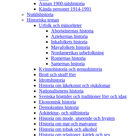
Annan 1900-talshistoria
Kända personer 1914-1991
Nutidshistoria
Historiska teman
Urfolk och minoriteter
Aboriginernas historia
Aztekernas historia
Inkafolkets historia
Mayafolkets historia
Nordamerikas urbefolkning
Romernas historia
Samernas historia
Kvinnohistoria och genushistoria
Brott och straff förr
Idrottshistoria
Historia om läkekonst och sjukdomar
Nationalismens historia
Svenska högtider och traditioner förr och idag
Ekonomisk historia
Demokratins historia
Arkitektur- och stilhistoria
Historia om mode, utseende och hygien
Historia om mat och matvanor
Historia om tobak och alkohol
Historia om relationer, kärlek och sex