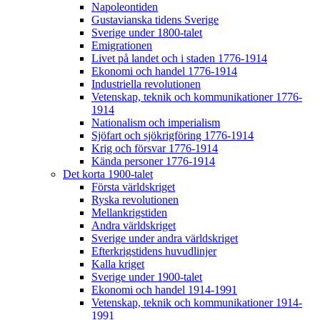
Napoleontiden
Gustavianska tidens Sverige
Sverige under 1800-talet
Emigrationen
Livet på landet och i staden 1776-1914
Ekonomi och handel 1776-1914
Industriella revolutionen
Vetenskap, teknik och kommunikationer 1776-
1914
Nationalism och imperialism
Sjöfart och sjökrigföring 1776-1914
Krig och försvar 1776-1914
Kända personer 1776-1914
Det korta 1900-talet
Första världskriget
Ryska revolutionen
Mellankrigstiden
Andra världskriget
Sverige under andra världskriget
Efterkrigstidens huvudlinjer
Kalla kriget
Sverige under 1900-talet
Ekonomi och handel 1914-1991
Vetenskap, teknik och kommunikationer 1914-
1991