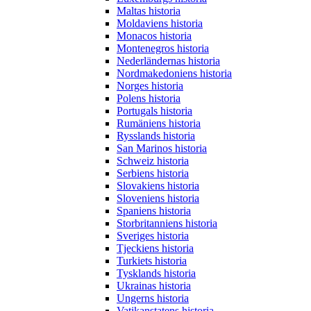
Maltas historia
Moldaviens historia
Monacos historia
Montenegros historia
Nederländernas historia
Nordmakedoniens historia
Norges historia
Polens historia
Portugals historia
Rumäniens historia
Rysslands historia
San Marinos historia
Schweiz historia
Serbiens historia
Slovakiens historia
Sloveniens historia
Spaniens historia
Storbritanniens historia
Sveriges historia
Tjeckiens historia
Turkiets historia
Tysklands historia
Ukrainas historia
Ungerns historia
Vatikanstatens historia