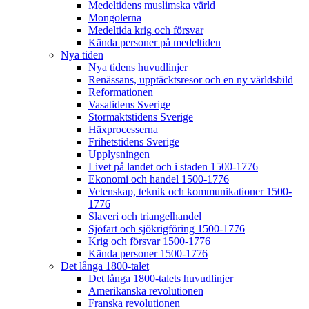
Medeltidens muslimska värld
Mongolerna
Medeltida krig och försvar
Kända personer på medeltiden
Nya tiden
Nya tidens huvudlinjer
Renässans, upptäcktsresor och en ny världsbild
Reformationen
Vasatidens Sverige
Stormaktstidens Sverige
Häxprocesserna
Frihetstidens Sverige
Upplysningen
Livet på landet och i staden 1500-1776
Ekonomi och handel 1500-1776
Vetenskap, teknik och kommunikationer 1500-
1776
Slaveri och triangelhandel
Sjöfart och sjökrigföring 1500-1776
Krig och försvar 1500-1776
Kända personer 1500-1776
Det långa 1800-talet
Det långa 1800-talets huvudlinjer
Amerikanska revolutionen
Franska revolutionen