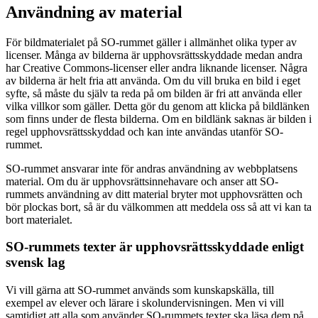
Användning av material
För bildmaterialet på SO-rummet gäller i allmänhet olika typer av
licenser. Många av bilderna är upphovsrättsskyddade medan andra
har Creative Commons-licenser eller andra liknande licenser. Några
av bilderna är helt fria att använda. Om du vill bruka en bild i eget
syfte, så måste du själv ta reda på om bilden är fri att använda eller
vilka villkor som gäller. Detta gör du genom att klicka på bildlänken
som finns under de flesta bilderna. Om en bildlänk saknas är bilden i
regel upphovsrättsskyddad och kan inte användas utanför SO-
rummet.
SO-rummet ansvarar inte för andras användning av webbplatsens
material. Om du är upphovsrättsinnehavare och anser att SO-
rummets användning av ditt material bryter mot upphovsrätten och
bör plockas bort, så är du välkommen att meddela oss så att vi kan ta
bort materialet.
SO-rummets texter är upphovsrättsskyddade enligt
svensk lag
Vi vill gärna att SO-rummet används som kunskapskälla, till
exempel av elever och lärare i skolundervisningen. Men vi vill
samtidigt att alla som använder SO-rummets texter ska läsa dem på