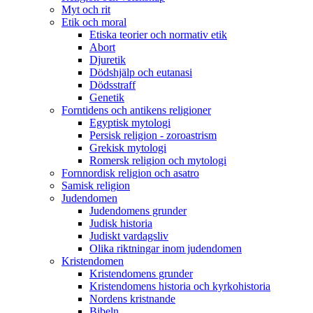
Myt och rit
Etik och moral
Etiska teorier och normativ etik
Abort
Djuretik
Dödshjälp och eutanasi
Dödsstraff
Genetik
Forntidens och antikens religioner
Egyptisk mytologi
Persisk religion - zoroastrism
Grekisk mytologi
Romersk religion och mytologi
Fornnordisk religion och asatro
Samisk religion
Judendomen
Judendomens grunder
Judisk historia
Judiskt vardagsliv
Olika riktningar inom judendomen
Kristendomen
Kristendomens grunder
Kristendomens historia och kyrkohistoria
Nordens kristnande
Bibeln