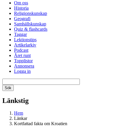
Om oss
Historia
Religionskunskap
Geografi
Samhällskunskap
Quiz & flashcards
Taggar
Lektionstips
Artikelarkiv
Podcast
Året runt
Topplistor
Annonsera
Logga in
Länkstig
Hem
Länkar
Kortfattad fakta om Kroatien