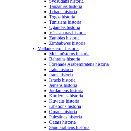
Sydsudans historia
Tanzanias historia
Tchads historia
Togos historia
Tunisiens historia
Ugandas historia
Västsaharas historia
Zambias historia
Zimbabwes historia
Mellanöstern - historia
Mellanösterns historia
Bahrains historia
Förenade Arabemiratens historia
Iraks historia
Irans historia
Israels historia
Jemens historia
Jordaniens historia
Kurdernas historia
Kuwaits historia
Libanons historia
Omans historia
Palestinas historia
Qatars historia
Saudiarabiens historia