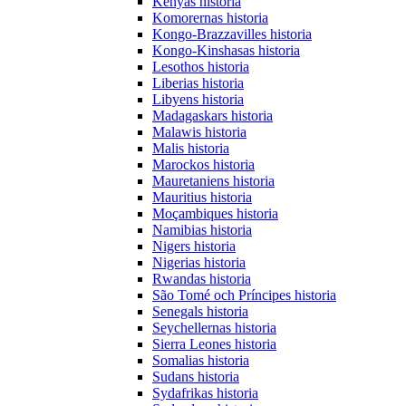
Kenyas historia
Komorernas historia
Kongo-Brazzavilles historia
Kongo-Kinshasas historia
Lesothos historia
Liberias historia
Libyens historia
Madagaskars historia
Malawis historia
Malis historia
Marockos historia
Mauretaniens historia
Mauritius historia
Moçambiques historia
Namibias historia
Nigers historia
Nigerias historia
Rwandas historia
São Tomé och Príncipes historia
Senegals historia
Seychellernas historia
Sierra Leones historia
Somalias historia
Sudans historia
Sydafrikas historia