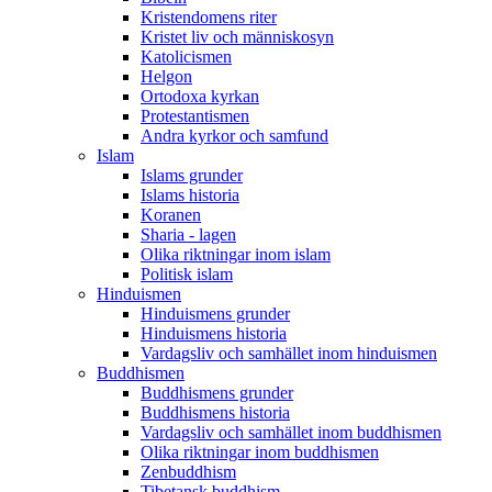
Kristendomens riter
Kristet liv och människosyn
Katolicismen
Helgon
Ortodoxa kyrkan
Protestantismen
Andra kyrkor och samfund
Islam
Islams grunder
Islams historia
Koranen
Sharia - lagen
Olika riktningar inom islam
Politisk islam
Hinduismen
Hinduismens grunder
Hinduismens historia
Vardagsliv och samhället inom hinduismen
Buddhismen
Buddhismens grunder
Buddhismens historia
Vardagsliv och samhället inom buddhismen
Olika riktningar inom buddhismen
Zenbuddhism
Tibetansk buddhism