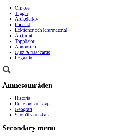
Om oss
Taggar
Artikelarkiv
Podcast
Lektioner och lärarmaterial
Året runt
Topplistor
Annonsera
Quiz & flashcards
Logga in
Ämnesområden
Historia
Religionskunskap
Geografi
Samhällskunskap
Secondary menu