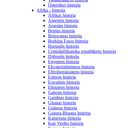
Österrikes historia
Afrika - historia
Afrikas historia
Algeriets historia
Angolas historia
Benins historia
Botswanas historia
Burkina Fasos historia
Burundis historia
Centralafrikanska republikens historia
Djiboutis historia
Egyptens historia
Ekvatorialguineas historia
Elfenbenskustens historia
Eritreas historia
Eswatinis historia
Etiopiens historia
Gabons historia
Gambias historia
Ghanas historia
Guineas historia
Guinea-Bissaus historia
Kameruns historia
Kap Verdes historia