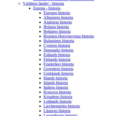
Världens länder - historia
Europa - historia
Europas historia
Albaniens historia
Andorras historia
Belarus historia
Belgiens historia
Bosnien-Hercegovinas historia
Bulgariens historia
Cyperns historia
Danmarks historia
Estlands historia
Finlands historia
Frankrikes historia
Georgiens historia
Greklands historia
Irlands historia
Islands historia
Italiens historia
Kosovos historia
Kroatiens historia
Lettlands historia
Liechtensteins historia
Litauens historia
Luxemburgs historia