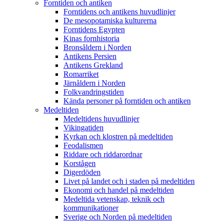
Forntiden och antiken
Forntidens och antikens huvudlinjer
De mesopotamiska kulturerna
Forntidens Egypten
Kinas fornhistoria
Bronsåldern i Norden
Antikens Persien
Antikens Grekland
Romarriket
Järnåldern i Norden
Folkvandringstiden
Kända personer på forntiden och antiken
Medeltiden
Medeltidens huvudlinjer
Vikingatiden
Kyrkan och klostren på medeltiden
Feodalismen
Riddare och riddarordnar
Korstågen
Digerdöden
Livet på landet och i staden på medeltiden
Ekonomi och handel på medeltiden
Medeltida vetenskap, teknik och
kommunikationer
Sverige och Norden på medeltiden