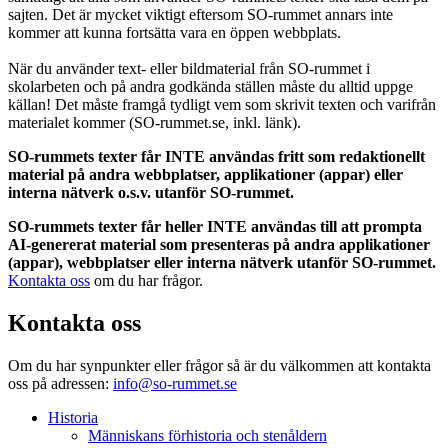
sajten. Det är mycket viktigt eftersom SO-rummet annars inte
kommer att kunna fortsätta vara en öppen webbplats.
När du använder text- eller bildmaterial från SO-rummet i
skolarbeten och på andra godkända ställen måste du alltid uppge
källan! Det måste framgå tydligt vem som skrivit texten och varifrån
materialet kommer (SO-rummet.se, inkl. länk).
SO-rummets texter får INTE användas fritt som redaktionellt
material på andra webbplatser, applikationer (appar) eller
interna nätverk o.s.v. utanför SO-rummet.
SO-rummets texter får heller INTE användas till att prompta
AI-genererat material som presenteras på andra applikationer
(appar), webbplatser eller interna nätverk utanför SO-rummet.
Kontakta oss
om du har frågor.
Kontakta oss
Om du har synpunkter eller frågor så är du välkommen att kontakta
oss på adressen:
info@so-rummet.se
Historia
Människans förhistoria och stenåldern