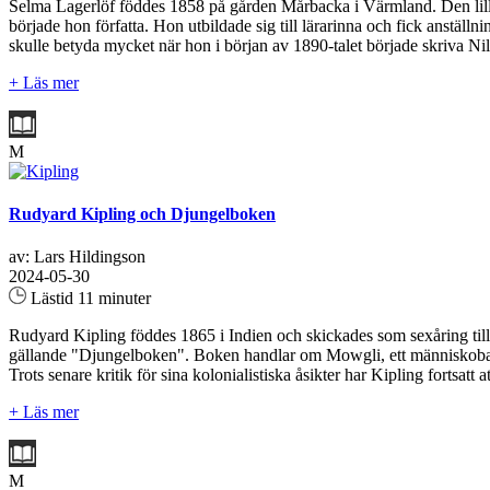
Selma Lagerlöf föddes 1858 på gården Mårbacka i Värmland. Den lilla f
började hon författa. Hon utbildade sig till lärarinna och fick anstä
skulle betyda mycket när hon i början av 1890-talet började skriva 
+ Läs mer
M
Rudyard Kipling och Djungelboken
av: Lars Hildingson
2024-05-30
Lästid 11 minuter
Rudyard Kipling föddes 1865 i Indien och skickades som sexåring till E
gällande "Djungelboken". Boken handlar om Mowgli, ett människobarn u
Trots senare kritik för sina kolonialistiska åsikter har Kipling fortsatt
+ Läs mer
M