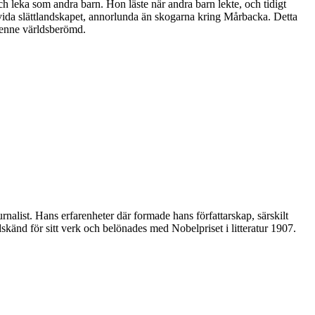
h leka som andra barn. Hon läste när andra barn lekte, och tidigt
t vida slättlandskapet, annorlunda än skogarna kring Mårbacka. Detta
henne världsberömd.
rnalist. Hans erfarenheter där formade hans författarskap, särskilt
änd för sitt verk och belönades med Nobelpriset i litteratur 1907.