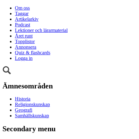
Om oss
Taggar
Artikelarkiv
Podcast
Lektioner och lärarmaterial
Året runt
Topplistor
Annonsera
Quiz & flashcards
Logga in
Ämnesområden
Historia
Religionskunskap
Geografi
Samhällskunskap
Secondary menu