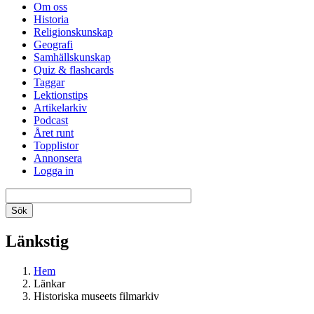
Om oss
Historia
Religionskunskap
Geografi
Samhällskunskap
Quiz & flashcards
Taggar
Lektionstips
Artikelarkiv
Podcast
Året runt
Topplistor
Annonsera
Logga in
Länkstig
Hem
Länkar
Historiska museets filmarkiv