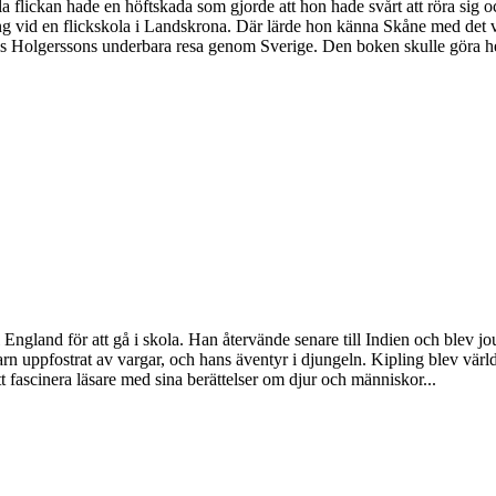
lickan hade en höftskada som gjorde att hon hade svårt att röra sig oc
llning vid en flickskola i Landskrona. Där lärde hon känna Skåne med de
Nils Holgerssons underbara resa genom Sverige. Den boken skulle göra 
ngland för att gå i skola. Han återvände senare till Indien och blev jou
ppfostrat av vargar, och hans äventyr i djungeln. Kipling blev världsk
 att fascinera läsare med sina berättelser om djur och människor...