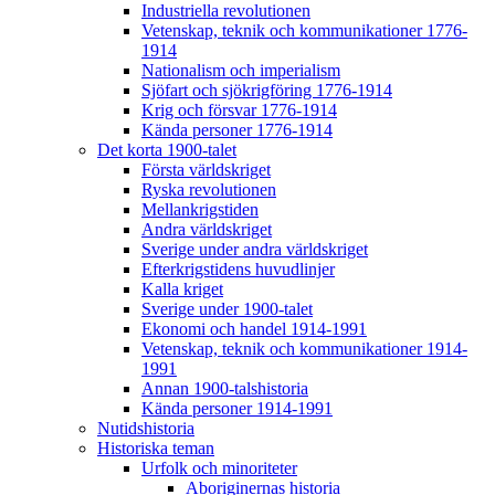
Industriella revolutionen
Vetenskap, teknik och kommunikationer 1776-
1914
Nationalism och imperialism
Sjöfart och sjökrigföring 1776-1914
Krig och försvar 1776-1914
Kända personer 1776-1914
Det korta 1900-talet
Första världskriget
Ryska revolutionen
Mellankrigstiden
Andra världskriget
Sverige under andra världskriget
Efterkrigstidens huvudlinjer
Kalla kriget
Sverige under 1900-talet
Ekonomi och handel 1914-1991
Vetenskap, teknik och kommunikationer 1914-
1991
Annan 1900-talshistoria
Kända personer 1914-1991
Nutidshistoria
Historiska teman
Urfolk och minoriteter
Aboriginernas historia