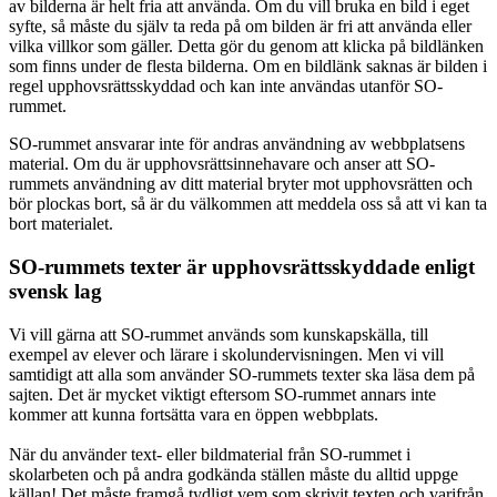
av bilderna är helt fria att använda. Om du vill bruka en bild i eget
syfte, så måste du själv ta reda på om bilden är fri att använda eller
vilka villkor som gäller. Detta gör du genom att klicka på bildlänken
som finns under de flesta bilderna. Om en bildlänk saknas är bilden i
regel upphovsrättsskyddad och kan inte användas utanför SO-
rummet.
SO-rummet ansvarar inte för andras användning av webbplatsens
material. Om du är upphovsrättsinnehavare och anser att SO-
rummets användning av ditt material bryter mot upphovsrätten och
bör plockas bort, så är du välkommen att meddela oss så att vi kan ta
bort materialet.
SO-rummets texter är upphovsrättsskyddade enligt
svensk lag
Vi vill gärna att SO-rummet används som kunskapskälla, till
exempel av elever och lärare i skolundervisningen. Men vi vill
samtidigt att alla som använder SO-rummets texter ska läsa dem på
sajten. Det är mycket viktigt eftersom SO-rummet annars inte
kommer att kunna fortsätta vara en öppen webbplats.
När du använder text- eller bildmaterial från SO-rummet i
skolarbeten och på andra godkända ställen måste du alltid uppge
källan! Det måste framgå tydligt vem som skrivit texten och varifrån