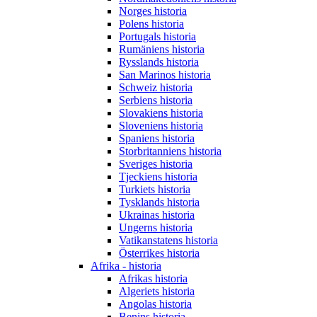
Norges historia
Polens historia
Portugals historia
Rumäniens historia
Rysslands historia
San Marinos historia
Schweiz historia
Serbiens historia
Slovakiens historia
Sloveniens historia
Spaniens historia
Storbritanniens historia
Sveriges historia
Tjeckiens historia
Turkiets historia
Tysklands historia
Ukrainas historia
Ungerns historia
Vatikanstatens historia
Österrikes historia
Afrika - historia
Afrikas historia
Algeriets historia
Angolas historia
Benins historia