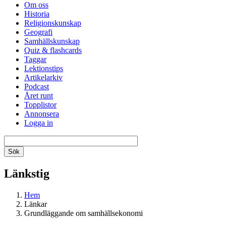
Om oss
Historia
Religionskunskap
Geografi
Samhällskunskap
Quiz & flashcards
Taggar
Lektionstips
Artikelarkiv
Podcast
Året runt
Topplistor
Annonsera
Logga in
Länkstig
Hem
Länkar
Grundläggande om samhällsekonomi