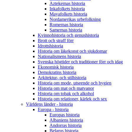
Aztekernas historia
Inkafolkets historia
Mayafolkets historia
Nordamerikas urbefolkning
Romernas historia
Samernas historia
Kvinnohistoria och genushistoria
Brott och straff förr
Idrottshistoria
Historia om läkekonst och sjukdomar
Nationalismens historia
Svenska högtider och traditioner förr och idag
Ekonomisk historia
Demokratins historia
Arkitektur- och stilhistoria
Historia om mode, utseende och hygien
Historia om mat och matvanor
Historia om tobak och alkohol
Historia om relationer, kärlek och sex
Världens länder - historia
Europa - historia
Europas historia
Albaniens historia
Andorras historia
Belarus historia