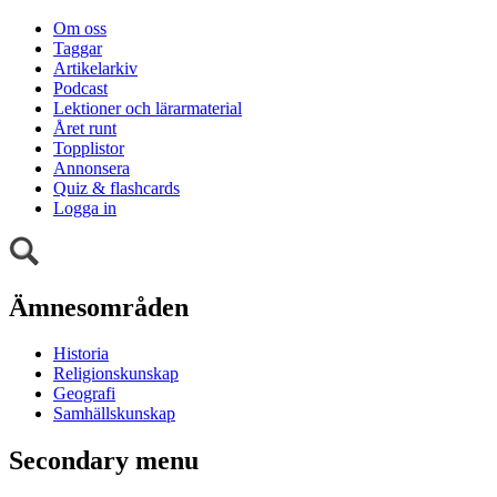
Om oss
Taggar
Artikelarkiv
Podcast
Lektioner och lärarmaterial
Året runt
Topplistor
Annonsera
Quiz & flashcards
Logga in
Ämnesområden
Historia
Religionskunskap
Geografi
Samhällskunskap
Secondary menu