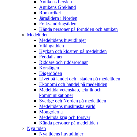
Antikens Persien
Antikens Grekland
Romarriket
Järnåldern i Norden
Folkvandringstiden
Kända personer på forntiden och antiken
Medeltiden
Medeltidens huvudlinjer
Vikingatiden
Kyrkan och klostren på medeltiden
Feodalismen
Riddare och riddarordnar
Korstågen
Digerdöden
Livet på landet och i staden på medeltiden
Ekonomi och handel på medeltiden
Medeltida vetenskap, teknik och
kommunikationer
Sverige och Norden på medeltiden
Medeltidens muslimska värld
Mongolerna
Medeltida krig och försvar
Kända personer på medeltiden
Nya tiden
Nya tidens huvudlinjer