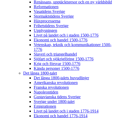
Renässans, upptäcktsresor och en ny världsbild
Reformationen
Vasatidens Sverige
Stormaktstidens Sverige
Häxprocesserna
Frihetstidens Sverige
Upplysningen
Livet på landet och i staden 1500-1776
Ekonomi och handel 1500-1776
Vetenskap, teknik och kommunikationer 1500-
1776
Slaveri och triangelhandel
Sjöfart och sjökrigföring 1500-1776
Krig och försvar 1500-1776
Kända personer 1500-1776
Det långa 1800-talet
Det långa 1800-talets huvudlinjer
Amerikanska revolutionen
Franska revolutionen
Napoleontiden
Gustavianska tidens Sverige
Sverige under 1800-talet
Emigrationen
Livet på landet och i staden 1776-1914
Ekonomi och handel 1776-1914