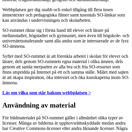
Webbplatsen ger dig snabb och enkel tillgång till flera tusen
ämnestexter och pedagogiska filmer samt tusentals SO-länkar som
kan användas i undervisningen och skolarbeten.
SO-rummet riktar sig i första hand till elever och lärare på
mellanstadiet, högstadiet och gymnasiet, men även till högskole- och
universitetsstuderande samt alla andra som är intresserade av de fyra
SO-ämnena.
Syftet med SO-rummet är att förenkla arbetet i skolan för elever och
lärare, dels genom SO-rummets egna material i olika ämnen, dels
genom att samla merparten av alla bra och fria SO-resurser som
finns utspridda på Internet på ett och samma ställe. Målet med sajten
är att skapa inspiration, öka intresset och öka kunskaperna inom SO-
ämnena.
Läs om vilka som står bakom webbplatsen >
Användning av material
För bildmaterialet på SO-rummet gäller i allmänhet olika typer av
licenser. Många av bilderna är upphovsrättsskyddade medan andra
har Creative Commons-licenser eller andra liknande licenser. Några