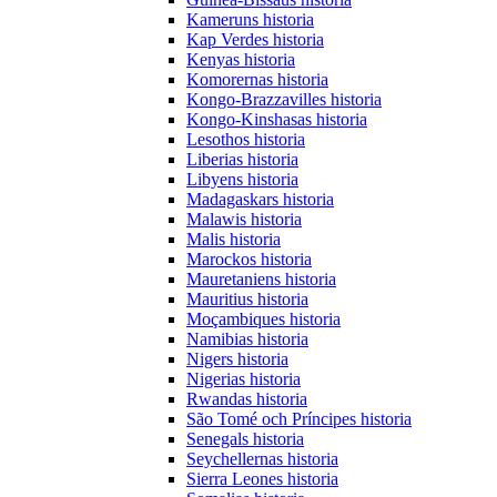
Kameruns historia
Kap Verdes historia
Kenyas historia
Komorernas historia
Kongo-Brazzavilles historia
Kongo-Kinshasas historia
Lesothos historia
Liberias historia
Libyens historia
Madagaskars historia
Malawis historia
Malis historia
Marockos historia
Mauretaniens historia
Mauritius historia
Moçambiques historia
Namibias historia
Nigers historia
Nigerias historia
Rwandas historia
São Tomé och Príncipes historia
Senegals historia
Seychellernas historia
Sierra Leones historia