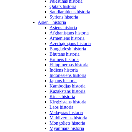
Palestinas historia
Qatars historia
Saudiarabiens historia
Syriens historia
Asien - historia
Asiens historia
Afghanistans historia
Armeniens historia
Azerbajdzjans historia
Bangladesh historia
Bhutans historia
Bruneis historia
Filippinernas historia
Indiens historia
Indonesiens historia
Japans historia
Kambodjas historia
Kazakstans historia
Kinas historia
Kirgizistans historia
Laos historia
Malaysias historia
Maldivernas historia
Mongoliets historia
Myanmars historia