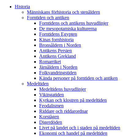
Historia
Människans förhistoria och stenåldern
Forntiden och antiken
Forntidens och antikens huvudlinjer
De mesopotamiska kulturerna
Forntidens Egypten
Kinas fornhistoria
Bronsåldern i Norden
Antikens Persien
Antikens Grekland
Romarriket
Järnåldern i Norden
Folkvandringstiden
Kända personer på forntiden och antiken
Medeltiden
Medeltidens huvudlinjer
Vikingatiden
Kyrkan och klostren på medeltiden
Feodalismen
Riddare och riddarordnar
Korstågen
Digerdöden
Livet på landet och i staden på medeltiden
Ekonomi och handel på medeltiden