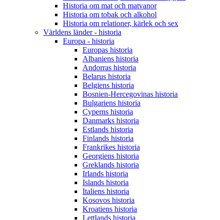
Historia om mat och matvanor
Historia om tobak och alkohol
Historia om relationer, kärlek och sex
Världens länder - historia
Europa - historia
Europas historia
Albaniens historia
Andorras historia
Belarus historia
Belgiens historia
Bosnien-Hercegovinas historia
Bulgariens historia
Cyperns historia
Danmarks historia
Estlands historia
Finlands historia
Frankrikes historia
Georgiens historia
Greklands historia
Irlands historia
Islands historia
Italiens historia
Kosovos historia
Kroatiens historia
Lettlands historia