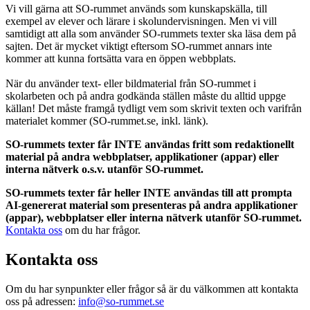
Vi vill gärna att SO-rummet används som kunskapskälla, till
exempel av elever och lärare i skolundervisningen. Men vi vill
samtidigt att alla som använder SO-rummets texter ska läsa dem på
sajten. Det är mycket viktigt eftersom SO-rummet annars inte
kommer att kunna fortsätta vara en öppen webbplats.
När du använder text- eller bildmaterial från SO-rummet i
skolarbeten och på andra godkända ställen måste du alltid uppge
källan! Det måste framgå tydligt vem som skrivit texten och varifrån
materialet kommer (SO-rummet.se, inkl. länk).
SO-rummets texter får INTE användas fritt som redaktionellt
material på andra webbplatser, applikationer (appar) eller
interna nätverk o.s.v. utanför SO-rummet.
SO-rummets texter får heller INTE användas till att prompta
AI-genererat material som presenteras på andra applikationer
(appar), webbplatser eller interna nätverk utanför SO-rummet.
Kontakta oss
om du har frågor.
Kontakta oss
Om du har synpunkter eller frågor så är du välkommen att kontakta
oss på adressen:
info@so-rummet.se