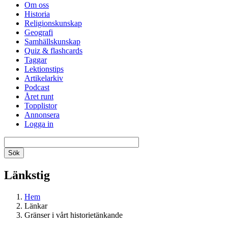
Om oss
Historia
Religionskunskap
Geografi
Samhällskunskap
Quiz & flashcards
Taggar
Lektionstips
Artikelarkiv
Podcast
Året runt
Topplistor
Annonsera
Logga in
Länkstig
Hem
Länkar
Gränser i vårt historietänkande