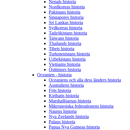
Nepals historia
Nordkoreas historia
Pakistans historia
Singapores historia
Sri Lankas historia
Sydkoreas historia
Tadzjikistans historia
Taiwans historia
Thailands historia
Tibets historia
Turkmenistans historia
Uzbekistans historia
Vietnams historia
Östtimors historia
Oceanien - historia
Oceaniens och alla dess länders historia
Australiens historia
Fijis historia
Kiribatis historia
Marshallöarnas historia
Mikronesiska federationens historia
Naurus historia
Nya Zeelands historia
Palaus historia
Papua Nya Guineas historia