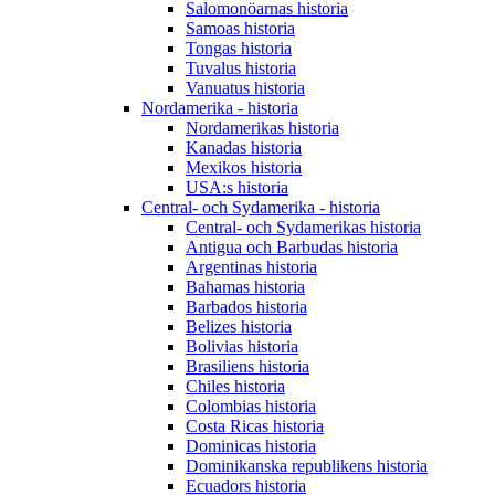
Salomonöarnas historia
Samoas historia
Tongas historia
Tuvalus historia
Vanuatus historia
Nordamerika - historia
Nordamerikas historia
Kanadas historia
Mexikos historia
USA:s historia
Central- och Sydamerika - historia
Central- och Sydamerikas historia
Antigua och Barbudas historia
Argentinas historia
Bahamas historia
Barbados historia
Belizes historia
Bolivias historia
Brasiliens historia
Chiles historia
Colombias historia
Costa Ricas historia
Dominicas historia
Dominikanska republikens historia
Ecuadors historia