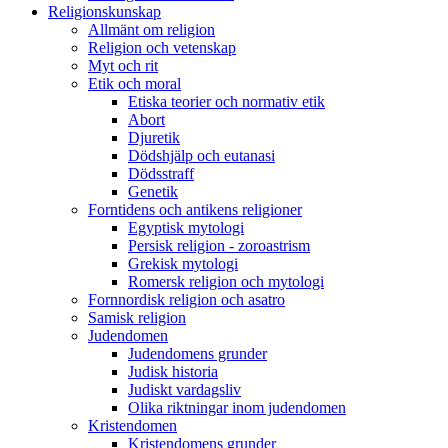
Religionskunskap
Allmänt om religion
Religion och vetenskap
Myt och rit
Etik och moral
Etiska teorier och normativ etik
Abort
Djuretik
Dödshjälp och eutanasi
Dödsstraff
Genetik
Forntidens och antikens religioner
Egyptisk mytologi
Persisk religion - zoroastrism
Grekisk mytologi
Romersk religion och mytologi
Fornnordisk religion och asatro
Samisk religion
Judendomen
Judendomens grunder
Judisk historia
Judiskt vardagsliv
Olika riktningar inom judendomen
Kristendomen
Kristendomens grunder