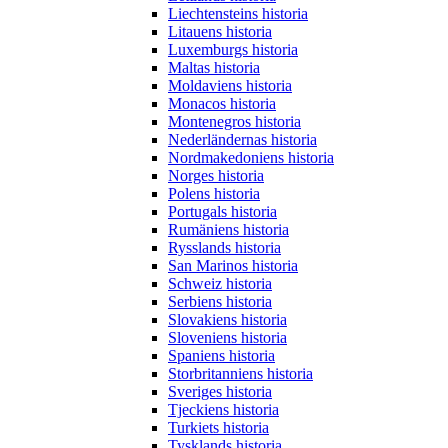
Liechtensteins historia
Litauens historia
Luxemburgs historia
Maltas historia
Moldaviens historia
Monacos historia
Montenegros historia
Nederländernas historia
Nordmakedoniens historia
Norges historia
Polens historia
Portugals historia
Rumäniens historia
Rysslands historia
San Marinos historia
Schweiz historia
Serbiens historia
Slovakiens historia
Sloveniens historia
Spaniens historia
Storbritanniens historia
Sveriges historia
Tjeckiens historia
Turkiets historia
Tysklands historia