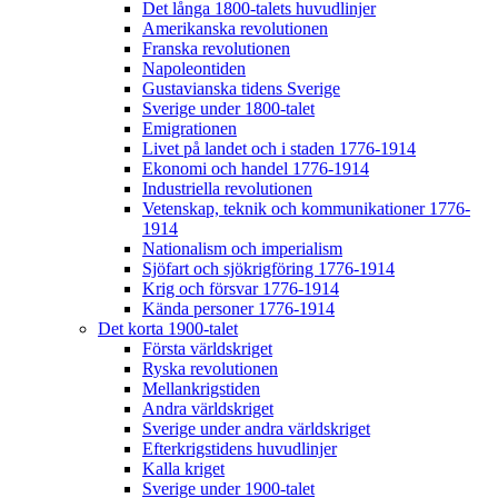
Det långa 1800-talets huvudlinjer
Amerikanska revolutionen
Franska revolutionen
Napoleontiden
Gustavianska tidens Sverige
Sverige under 1800-talet
Emigrationen
Livet på landet och i staden 1776-1914
Ekonomi och handel 1776-1914
Industriella revolutionen
Vetenskap, teknik och kommunikationer 1776-
1914
Nationalism och imperialism
Sjöfart och sjökrigföring 1776-1914
Krig och försvar 1776-1914
Kända personer 1776-1914
Det korta 1900-talet
Första världskriget
Ryska revolutionen
Mellankrigstiden
Andra världskriget
Sverige under andra världskriget
Efterkrigstidens huvudlinjer
Kalla kriget
Sverige under 1900-talet