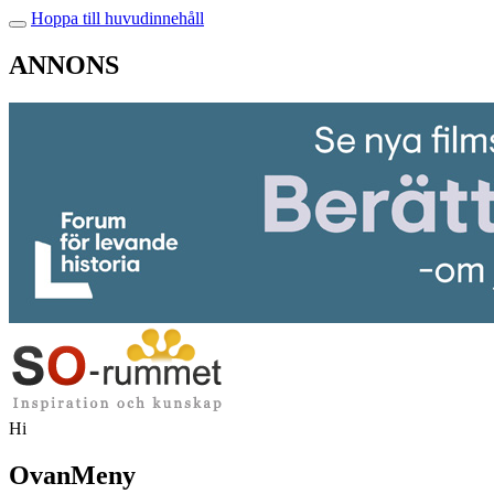
Hoppa till huvudinnehåll
ANNONS
Hi
OvanMeny