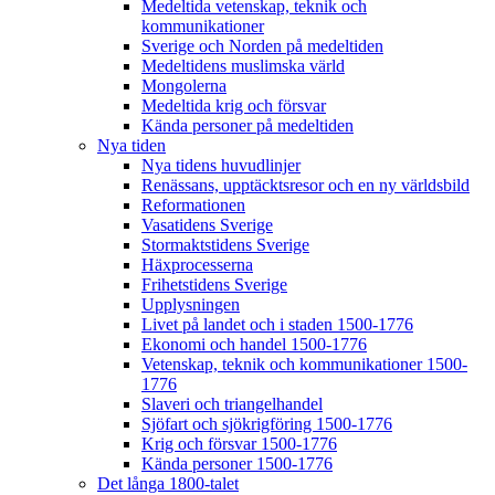
Medeltida vetenskap, teknik och
kommunikationer
Sverige och Norden på medeltiden
Medeltidens muslimska värld
Mongolerna
Medeltida krig och försvar
Kända personer på medeltiden
Nya tiden
Nya tidens huvudlinjer
Renässans, upptäcktsresor och en ny världsbild
Reformationen
Vasatidens Sverige
Stormaktstidens Sverige
Häxprocesserna
Frihetstidens Sverige
Upplysningen
Livet på landet och i staden 1500-1776
Ekonomi och handel 1500-1776
Vetenskap, teknik och kommunikationer 1500-
1776
Slaveri och triangelhandel
Sjöfart och sjökrigföring 1500-1776
Krig och försvar 1500-1776
Kända personer 1500-1776
Det långa 1800-talet