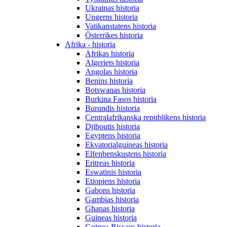
Ukrainas historia
Ungerns historia
Vatikanstatens historia
Österrikes historia
Afrika - historia
Afrikas historia
Algeriets historia
Angolas historia
Benins historia
Botswanas historia
Burkina Fasos historia
Burundis historia
Centralafrikanska republikens historia
Djiboutis historia
Egyptens historia
Ekvatorialguineas historia
Elfenbenskustens historia
Eritreas historia
Eswatinis historia
Etiopiens historia
Gabons historia
Gambias historia
Ghanas historia
Guineas historia
Guinea-Bissaus historia