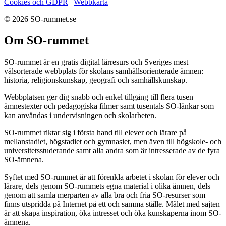
Cookies och GDPR
|
Webbkarta
© 2026 SO-rummet.se
Om SO-rummet
SO-rummet är en gratis digital lärresurs och Sveriges mest
välsorterade webbplats för skolans samhällsorienterade ämnen:
historia, religionskunskap, geografi och samhällskunskap.
Webbplatsen ger dig snabb och enkel tillgång till flera tusen
ämnestexter och pedagogiska filmer samt tusentals SO-länkar som
kan användas i undervisningen och skolarbeten.
SO-rummet riktar sig i första hand till elever och lärare på
mellanstadiet, högstadiet och gymnasiet, men även till högskole- och
universitetsstuderande samt alla andra som är intresserade av de fyra
SO-ämnena.
Syftet med SO-rummet är att förenkla arbetet i skolan för elever och
lärare, dels genom SO-rummets egna material i olika ämnen, dels
genom att samla merparten av alla bra och fria SO-resurser som
finns utspridda på Internet på ett och samma ställe. Målet med sajten
är att skapa inspiration, öka intresset och öka kunskaperna inom SO-
ämnena.