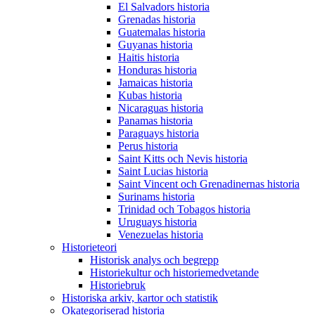
El Salvadors historia
Grenadas historia
Guatemalas historia
Guyanas historia
Haitis historia
Honduras historia
Jamaicas historia
Kubas historia
Nicaraguas historia
Panamas historia
Paraguays historia
Perus historia
Saint Kitts och Nevis historia
Saint Lucias historia
Saint Vincent och Grenadinernas historia
Surinams historia
Trinidad och Tobagos historia
Uruguays historia
Venezuelas historia
Historieteori
Historisk analys och begrepp
Historiekultur och historiemedvetande
Historiebruk
Historiska arkiv, kartor och statistik
Okategoriserad historia