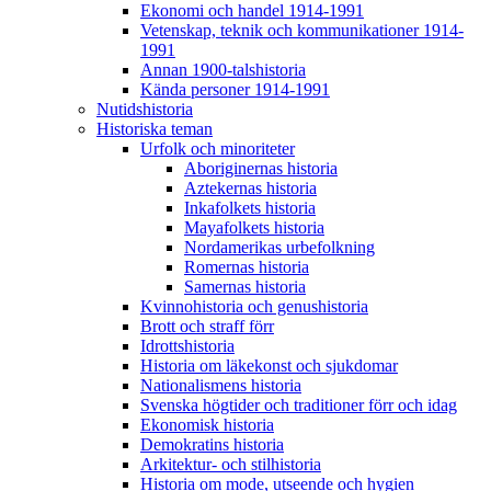
Ekonomi och handel 1914-1991
Vetenskap, teknik och kommunikationer 1914-
1991
Annan 1900-talshistoria
Kända personer 1914-1991
Nutidshistoria
Historiska teman
Urfolk och minoriteter
Aboriginernas historia
Aztekernas historia
Inkafolkets historia
Mayafolkets historia
Nordamerikas urbefolkning
Romernas historia
Samernas historia
Kvinnohistoria och genushistoria
Brott och straff förr
Idrottshistoria
Historia om läkekonst och sjukdomar
Nationalismens historia
Svenska högtider och traditioner förr och idag
Ekonomisk historia
Demokratins historia
Arkitektur- och stilhistoria
Historia om mode, utseende och hygien