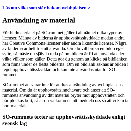
Läs om vilka som står bakom webbplatsen >
Användning av material
För bildmaterialet på SO-rummet gäller i allmänhet olika typer av
licenser. Många av bilderna är upphovsrättsskyddade medan andra
har Creative Commons-licenser eller andra liknande licenser. Några
av bilderna är helt fria att använda. Om du vill bruka en bild i eget
syfte, så måste du själv ta reda på om bilden är fri att använda eller
vilka villkor som gäller. Detta gör du genom att klicka på bildlänken
som finns under de flesta bilderna. Om en bildlänk saknas är bilden i
regel upphovsrättsskyddad och kan inte användas utanför SO-
rummet.
SO-rummet ansvarar inte för andras användning av webbplatsens
material. Om du är upphovsrättsinnehavare och anser att SO-
rummets användning av ditt material bryter mot upphovsrätten och
bör plockas bort, så är du välkommen att meddela oss så att vi kan ta
bort materialet.
SO-rummets texter är upphovsrättsskyddade enligt
svensk lag