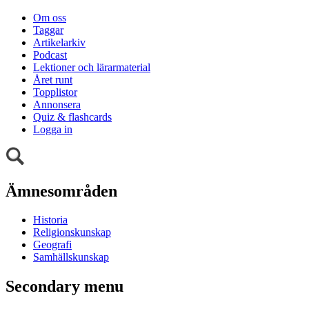
Om oss
Taggar
Artikelarkiv
Podcast
Lektioner och lärarmaterial
Året runt
Topplistor
Annonsera
Quiz & flashcards
Logga in
Ämnesområden
Historia
Religionskunskap
Geografi
Samhällskunskap
Secondary menu