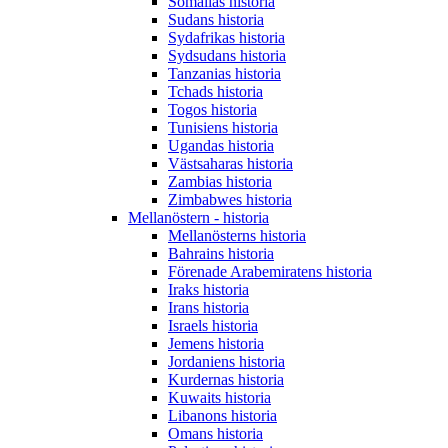
Somalias historia
Sudans historia
Sydafrikas historia
Sydsudans historia
Tanzanias historia
Tchads historia
Togos historia
Tunisiens historia
Ugandas historia
Västsaharas historia
Zambias historia
Zimbabwes historia
Mellanöstern - historia
Mellanösterns historia
Bahrains historia
Förenade Arabemiratens historia
Iraks historia
Irans historia
Israels historia
Jemens historia
Jordaniens historia
Kurdernas historia
Kuwaits historia
Libanons historia
Omans historia