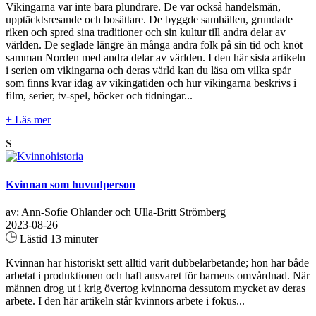
Vikingarna var inte bara plundrare. De var också handelsmän,
upptäcktsresande och bosättare. De byggde samhällen, grundade
riken och spred sina traditioner och sin kultur till andra delar av
världen. De seglade längre än många andra folk på sin tid och knöt
samman Norden med andra delar av världen. I den här sista artikeln
i serien om vikingarna och deras värld kan du läsa om vilka spår
som finns kvar idag av vikingatiden och hur vikingarna beskrivs i
film, serier, tv-spel, böcker och tidningar...
+ Läs mer
S
Kvinnan som huvudperson
av: Ann-Sofie Ohlander och Ulla-Britt Strömberg
2023-08-26
Lästid 13 minuter
Kvinnan har historiskt sett alltid varit dubbelarbetande; hon har både
arbetat i produktionen och haft ansvaret för barnens omvårdnad. När
männen drog ut i krig övertog kvinnorna dessutom mycket av deras
arbete. I den här artikeln står kvinnors arbete i fokus...