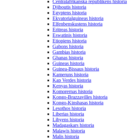
Centralafrikanska republikens historia
Djiboutis historia
Egyptens historia
Ekvatorialguineas historia
Elfenbenskustens historia
Eritreas historia
Eswatinis historia
Etiopiens historia
Gabons historia
Gambias historia
Ghanas historia
Guineas historia
Guinea-Bissaus historia
Kameruns historia
Kap Verdes historia
Kenyas historia
Komorernas historia
Kongo-Brazzavilles historia
Kongo-Kinshasas historia
Lesothos historia
Liberias historia
Libyens historia
Madagaskars historia
Malawis historia
Malis historia