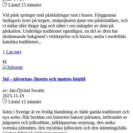
Lästid 15 minuter
Vid påsk springer små påskkäringar runt i husen. Färggranna
fastlagsris lyser på torgen, småpojkarna tjatar om påsksmällare, och
vi målar eller färgar ägg och sätter i oss mängder av dem på
påskafton. Underliga traditioner egentligen, en del av dem har
skrämmande bakgrund i vidskepelse och häxtro, andra i medeltida
katolska traditioner...
+ Läs mer
M
Jul – gåvornas, ljusens och matens högtid
av: Jan-Öjvind Swahn
2023-11-19
Lästid 12 minuter
Julen i Sverige är en festlig blandning av både gamla traditioner och
nya seder. Här berättas om historien bakom julmaten, införandet av
julgranen och julkrubban, julklapparnas ursprung, den unika
svenska jultomten, den mystiska julbocken och den stämningsfulla