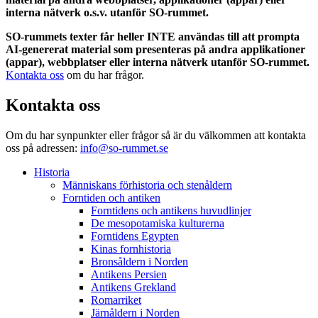
interna nätverk o.s.v. utanför SO-rummet.
SO-rummets texter får heller INTE användas till att prompta
AI-genererat material som presenteras på andra applikationer
(appar), webbplatser eller interna nätverk utanför SO-rummet.
Kontakta oss
om du har frågor.
Kontakta oss
Om du har synpunkter eller frågor så är du välkommen att kontakta
oss på adressen:
info@so-rummet.se
Historia
Människans förhistoria och stenåldern
Forntiden och antiken
Forntidens och antikens huvudlinjer
De mesopotamiska kulturerna
Forntidens Egypten
Kinas fornhistoria
Bronsåldern i Norden
Antikens Persien
Antikens Grekland
Romarriket
Järnåldern i Norden