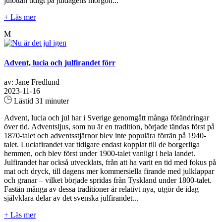
julottan tidigt på juldagens morgon...
+ Läs mer
M
Advent, lucia och julfirandet förr
av: Jane Fredlund
2023-11-16
Lästid 31 minuter
Advent, lucia och jul har i Sverige genomgått många förändringar
över tid. Adventsljus, som nu är en tradition, började tändas först på
1870-talet och adventsstjärnor blev inte populära förrän på 1940-
talet. Luciafirandet var tidigare endast kopplat till de borgerliga
hemmen, och blev först under 1900-talet vanligt i hela landet.
Julfirandet har också utvecklats, från att ha varit en tid med fokus på
mat och dryck, till dagens mer kommersiella firande med julklappar
och granar – vilket började spridas från Tyskland under 1800-talet.
Fastän många av dessa traditioner är relativt nya, utgör de idag
självklara delar av det svenska julfirandet...
+ Läs mer