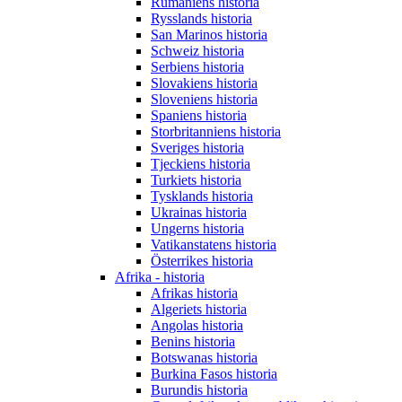
Rumäniens historia
Rysslands historia
San Marinos historia
Schweiz historia
Serbiens historia
Slovakiens historia
Sloveniens historia
Spaniens historia
Storbritanniens historia
Sveriges historia
Tjeckiens historia
Turkiets historia
Tysklands historia
Ukrainas historia
Ungerns historia
Vatikanstatens historia
Österrikes historia
Afrika - historia
Afrikas historia
Algeriets historia
Angolas historia
Benins historia
Botswanas historia
Burkina Fasos historia
Burundis historia