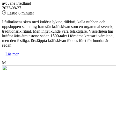
av: Jane Fredlund
2023-08-27
Lästid 6 minuter
I fullmånens sken med kulörta lyktor, dilldoft, kalla nubben och
uppsluppen stämning framstår kräftskivan som en urgammal svensk,
traditionsrik ritual. Men inget kunde vara felaktigare. Visserligen har
kräftor ätits åtminstone sedan 1500-talet i förnäma kretsar i vårt land,
men den festliga, lössläppta kräftskivan föddes först för hundra år
sedan...
+ Läs mer
M