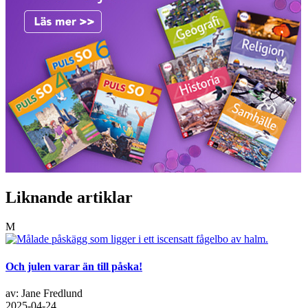
Liknande artiklar
M
Och julen varar än till påska!
av: Jane Fredlund
2025-04-24