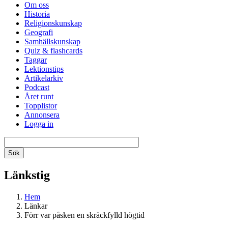
Om oss
Historia
Religionskunskap
Geografi
Samhällskunskap
Quiz & flashcards
Taggar
Lektionstips
Artikelarkiv
Podcast
Året runt
Topplistor
Annonsera
Logga in
Länkstig
Hem
Länkar
Förr var påsken en skräckfylld högtid