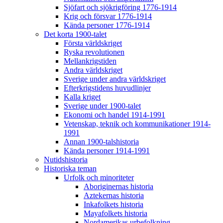
Sjöfart och sjökrigföring 1776-1914
Krig och försvar 1776-1914
Kända personer 1776-1914
Det korta 1900-talet
Första världskriget
Ryska revolutionen
Mellankrigstiden
Andra världskriget
Sverige under andra världskriget
Efterkrigstidens huvudlinjer
Kalla kriget
Sverige under 1900-talet
Ekonomi och handel 1914-1991
Vetenskap, teknik och kommunikationer 1914-
1991
Annan 1900-talshistoria
Kända personer 1914-1991
Nutidshistoria
Historiska teman
Urfolk och minoriteter
Aboriginernas historia
Aztekernas historia
Inkafolkets historia
Mayafolkets historia
Nordamerikas urbefolkning