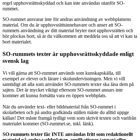
regel upphovsrättsskyddad och kan inte användas utanför SO-
rummet.
SO-rummet ansvarar inte för andras användning av webbplatsens
material. Om du är upphovsrättsinnehavare och anser att SO-
rummets användning av ditt material bryter mot upphovsrätten och
bör plockas bort, så är du välkommen att meddela oss så att vi kan ta
bort materialet.
SO-rummets texter är upphovsrättsskyddade enligt
svensk lag
Vi vill gärna att SO-rummet används som kunskapskälla, till
exempel av elever och lärare i skolundervisningen. Men vi vill
samtidigt att alla som använder SO-rummets texter ska läsa dem på
sajten. Det är mycket viktigt eftersom SO-rummet annars inte
kommer att kunna fortsätta vara en öppen webbplats.
När du använder text- eller bildmaterial från SO-rummet i
skolarbeten och på andra godkända ställen måste du alltid uppge
källan! Det måste framgå tydligt vem som skrivit texten och varifrån
materialet kommer (SO-rummet.se, inkl. länk).
SO-rummets texter får INTE användas fritt som redaktionellt
material på andra webbplatser, applikationer (appar) eller