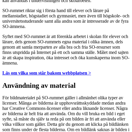
kan användas i undervisningen och skolarbeten.
SO-rummet riktar sig i första hand till elever och lärare på
mellanstadiet, högstadiet och gymnasiet, men även till högskole- och
universitetsstuderande samt alla andra som är intresserade av de fyra
SO-ämnena.
Syftet med SO-rummet är att förenkla arbetet i skolan för elever och
lärare, dels genom SO-rummets egna material i olika ämnen, dels
genom att samla merparten av alla bra och fria SO-resurser som
finns utspridda på Internet på ett och samma ställe. Målet med sajten
är att skapa inspiration, öka intresset och öka kunskaperna inom SO-
ämnena.
Läs om vilka som står bakom webbplatsen >
Användning av material
För bildmaterialet på SO-rummet gäller i allmänhet olika typer av
licenser. Många av bilderna är upphovsrättsskyddade medan andra
har Creative Commons-licenser eller andra liknande licenser. Några
av bilderna är helt fria att använda. Om du vill bruka en bild i eget
syfte, så måste du själv ta reda på om bilden är fri att använda eller
vilka villkor som gäller. Detta gör du genom att klicka på bildlänken
som finns under de flesta bilderna. Om en bildlänk saknas är bilden i