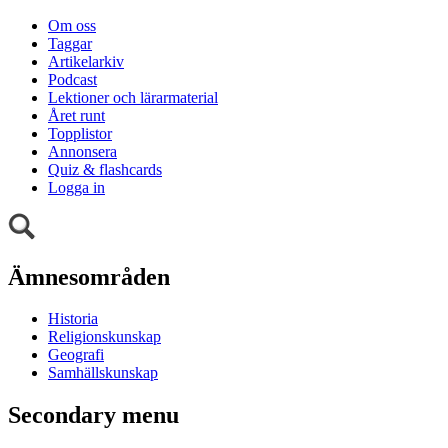
Om oss
Taggar
Artikelarkiv
Podcast
Lektioner och lärarmaterial
Året runt
Topplistor
Annonsera
Quiz & flashcards
Logga in
Ämnesområden
Historia
Religionskunskap
Geografi
Samhällskunskap
Secondary menu