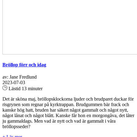
Bröllop förr och idag
av: Jane Fredlund
2023-07-03
Lästid 13 minuter
Det är sköna maj, bröllopsklockorna ljuder och brudparet duckar för
risgrynen som regnar på kyrktrappan. Brudgummen bär frack och
kanske hög hatt, bruden har säkert något gammalt och något nytt,
något lånat och något blått. Kanske får hon en morgongåva, det låter
ju gammaldags. Men vad är nytt och vad är gammalt i våra
bröllopsseder?
+ Läs mer