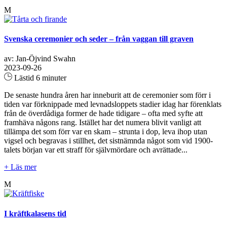
M
Svenska ceremonier och seder – från vaggan till graven
av: Jan-Öjvind Swahn
2023-09-26
Lästid 6 minuter
De senaste hundra åren har inneburit att de ceremonier som förr i
tiden var förknippade med levnadsloppets stadier idag har förenklats
från de överdådiga former de hade tidigare – ofta med syfte att
framhäva någons rang. Istället har det numera blivit vanligt att
tillämpa det som förr var en skam – strunta i dop, leva ihop utan
vigsel och begravas i stillhet, det sistnämnda något som vid 1900-
talets början var ett straff för självmördare och avrättade...
+ Läs mer
M
I kräftkalasens tid