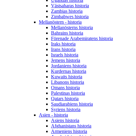
Ugandas historia
Västsaharas historia
Zambias historia
Zimbabwes historia
Mellanöstern - historia
Mellanösterns historia
Bahrains historia
Förenade Arabemiratens historia
Iraks historia
Irans historia
Israels historia
Jemens historia
Jordaniens historia
Kurdernas historia
Kuwaits historia
Libanons historia
Omans historia
Palestinas historia
Qatars historia
Saudiarabiens historia
Syriens historia
Asien - historia
Asiens historia
Afghanistans historia
Armeniens historia