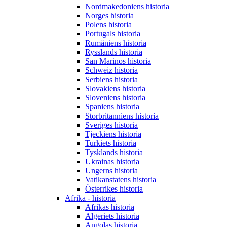
Nordmakedoniens historia
Norges historia
Polens historia
Portugals historia
Rumäniens historia
Rysslands historia
San Marinos historia
Schweiz historia
Serbiens historia
Slovakiens historia
Sloveniens historia
Spaniens historia
Storbritanniens historia
Sveriges historia
Tjeckiens historia
Turkiets historia
Tysklands historia
Ukrainas historia
Ungerns historia
Vatikanstatens historia
Österrikes historia
Afrika - historia
Afrikas historia
Algeriets historia
Angolas historia