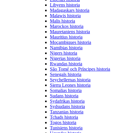
Libyens historia
Madagaskars historia
Malawis historia
Malis historia
Marockos historia
Mauretaniens historia
Mauritius historia
Moçambiques historia
Namibias historia
Nigers historia
Nigerias historia
Rwandas historia
São Tomé och Príncipes historia
Senegals historia
Seychellernas historia
Sierra Leones historia
Somalias historia
Sudans historia
Sydafrikas historia
Sydsudans historia
Tanzanias historia
Tchads historia
Togos historia
Tunisiens historia