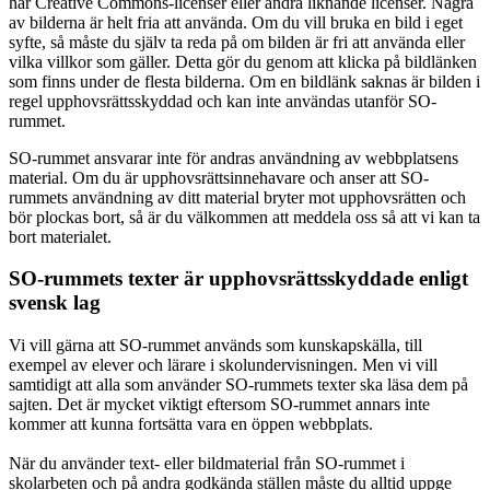
har Creative Commons-licenser eller andra liknande licenser. Några
av bilderna är helt fria att använda. Om du vill bruka en bild i eget
syfte, så måste du själv ta reda på om bilden är fri att använda eller
vilka villkor som gäller. Detta gör du genom att klicka på bildlänken
som finns under de flesta bilderna. Om en bildlänk saknas är bilden i
regel upphovsrättsskyddad och kan inte användas utanför SO-
rummet.
SO-rummet ansvarar inte för andras användning av webbplatsens
material. Om du är upphovsrättsinnehavare och anser att SO-
rummets användning av ditt material bryter mot upphovsrätten och
bör plockas bort, så är du välkommen att meddela oss så att vi kan ta
bort materialet.
SO-rummets texter är upphovsrättsskyddade enligt
svensk lag
Vi vill gärna att SO-rummet används som kunskapskälla, till
exempel av elever och lärare i skolundervisningen. Men vi vill
samtidigt att alla som använder SO-rummets texter ska läsa dem på
sajten. Det är mycket viktigt eftersom SO-rummet annars inte
kommer att kunna fortsätta vara en öppen webbplats.
När du använder text- eller bildmaterial från SO-rummet i
skolarbeten och på andra godkända ställen måste du alltid uppge