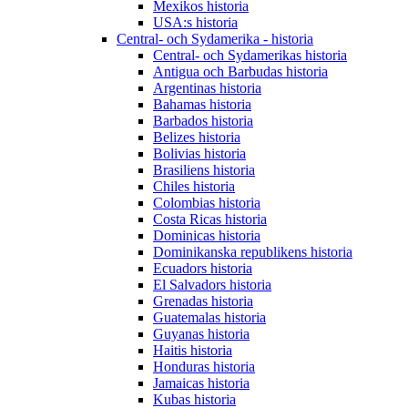
Mexikos historia
USA:s historia
Central- och Sydamerika - historia
Central- och Sydamerikas historia
Antigua och Barbudas historia
Argentinas historia
Bahamas historia
Barbados historia
Belizes historia
Bolivias historia
Brasiliens historia
Chiles historia
Colombias historia
Costa Ricas historia
Dominicas historia
Dominikanska republikens historia
Ecuadors historia
El Salvadors historia
Grenadas historia
Guatemalas historia
Guyanas historia
Haitis historia
Honduras historia
Jamaicas historia
Kubas historia