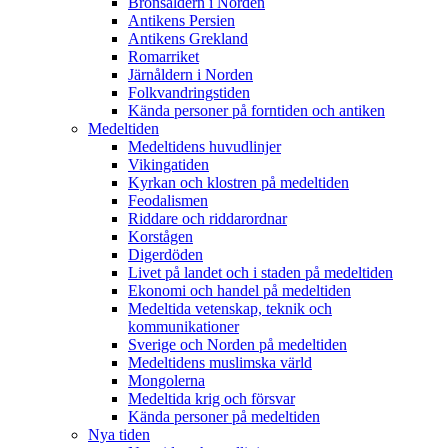
Bronsåldern i Norden
Antikens Persien
Antikens Grekland
Romarriket
Järnåldern i Norden
Folkvandringstiden
Kända personer på forntiden och antiken
Medeltiden
Medeltidens huvudlinjer
Vikingatiden
Kyrkan och klostren på medeltiden
Feodalismen
Riddare och riddarordnar
Korstågen
Digerdöden
Livet på landet och i staden på medeltiden
Ekonomi och handel på medeltiden
Medeltida vetenskap, teknik och
kommunikationer
Sverige och Norden på medeltiden
Medeltidens muslimska värld
Mongolerna
Medeltida krig och försvar
Kända personer på medeltiden
Nya tiden