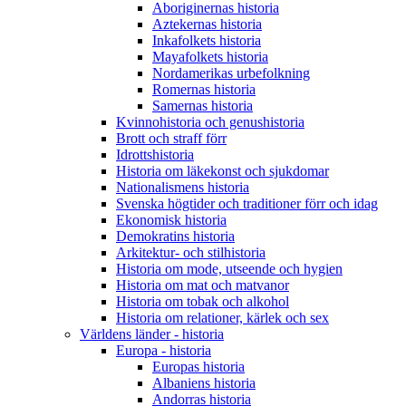
Aboriginernas historia
Aztekernas historia
Inkafolkets historia
Mayafolkets historia
Nordamerikas urbefolkning
Romernas historia
Samernas historia
Kvinnohistoria och genushistoria
Brott och straff förr
Idrottshistoria
Historia om läkekonst och sjukdomar
Nationalismens historia
Svenska högtider och traditioner förr och idag
Ekonomisk historia
Demokratins historia
Arkitektur- och stilhistoria
Historia om mode, utseende och hygien
Historia om mat och matvanor
Historia om tobak och alkohol
Historia om relationer, kärlek och sex
Världens länder - historia
Europa - historia
Europas historia
Albaniens historia
Andorras historia