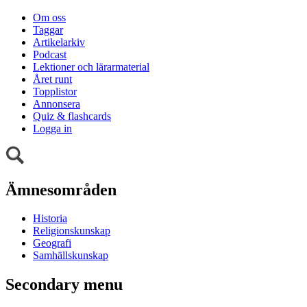
Om oss
Taggar
Artikelarkiv
Podcast
Lektioner och lärarmaterial
Året runt
Topplistor
Annonsera
Quiz & flashcards
Logga in
Ämnesområden
Historia
Religionskunskap
Geografi
Samhällskunskap
Secondary menu