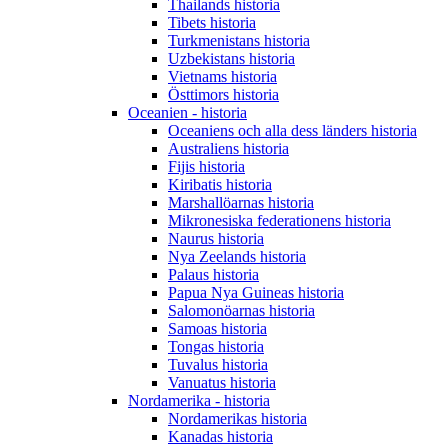
Thailands historia
Tibets historia
Turkmenistans historia
Uzbekistans historia
Vietnams historia
Östtimors historia
Oceanien - historia
Oceaniens och alla dess länders historia
Australiens historia
Fijis historia
Kiribatis historia
Marshallöarnas historia
Mikronesiska federationens historia
Naurus historia
Nya Zeelands historia
Palaus historia
Papua Nya Guineas historia
Salomonöarnas historia
Samoas historia
Tongas historia
Tuvalus historia
Vanuatus historia
Nordamerika - historia
Nordamerikas historia
Kanadas historia