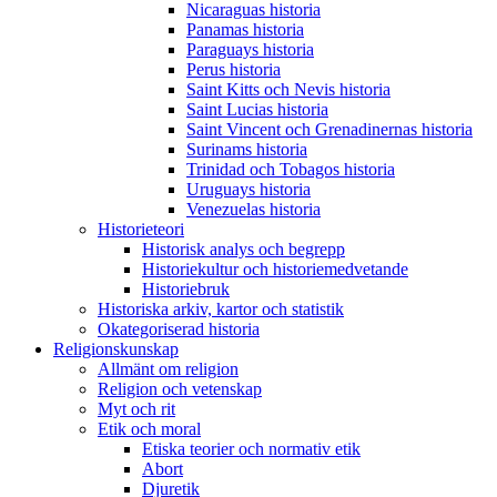
Nicaraguas historia
Panamas historia
Paraguays historia
Perus historia
Saint Kitts och Nevis historia
Saint Lucias historia
Saint Vincent och Grenadinernas historia
Surinams historia
Trinidad och Tobagos historia
Uruguays historia
Venezuelas historia
Historieteori
Historisk analys och begrepp
Historiekultur och historiemedvetande
Historiebruk
Historiska arkiv, kartor och statistik
Okategoriserad historia
Religionskunskap
Allmänt om religion
Religion och vetenskap
Myt och rit
Etik och moral
Etiska teorier och normativ etik
Abort
Djuretik