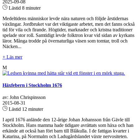
2025-09-08
Lästid 8 minuter
Medeltidens människor levde nära naturen och följde årstidernas
växlingar. Jordbruket var det viktigaste arbetet, men det fanns också
tid för vila och firande. Högtider, marknader och kristna traditioner
spelade stor roll. Samtidigt levde folktron kvar vid sidan av kyrkans
läror. Många trodde på övernaturliga väsen som tomtar, troll och
Näcken...
+ Läs mer
M
Häxfebern i Stockholm 1676
av: John Chrispinsson
2015-08-31
Lästid 12 minuter
I april 1676 anlände den 12-årige Johan Johansson från Gävle till
Stockholm. Hans mamma hade tidigare avrättats som häxa och han
erkände att också han fört barn till Blåkulla. I de fattigas kvarter i
Katarina, på Norrmalm och Ladugårdslandet växte nervositeten.