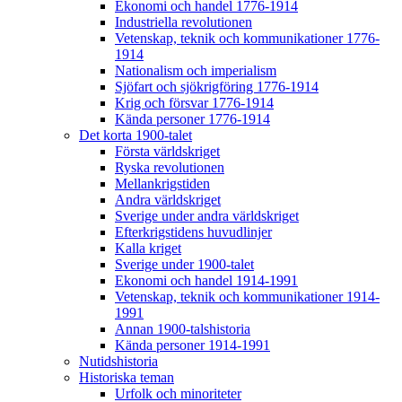
Ekonomi och handel 1776-1914
Industriella revolutionen
Vetenskap, teknik och kommunikationer 1776-
1914
Nationalism och imperialism
Sjöfart och sjökrigföring 1776-1914
Krig och försvar 1776-1914
Kända personer 1776-1914
Det korta 1900-talet
Första världskriget
Ryska revolutionen
Mellankrigstiden
Andra världskriget
Sverige under andra världskriget
Efterkrigstidens huvudlinjer
Kalla kriget
Sverige under 1900-talet
Ekonomi och handel 1914-1991
Vetenskap, teknik och kommunikationer 1914-
1991
Annan 1900-talshistoria
Kända personer 1914-1991
Nutidshistoria
Historiska teman
Urfolk och minoriteter