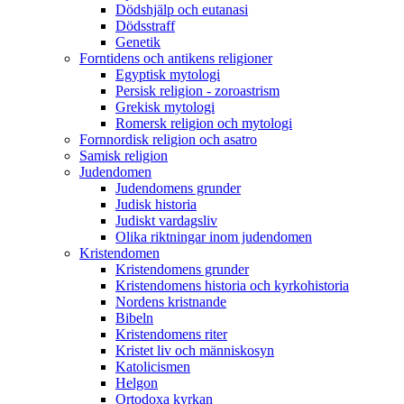
Dödshjälp och eutanasi
Dödsstraff
Genetik
Forntidens och antikens religioner
Egyptisk mytologi
Persisk religion - zoroastrism
Grekisk mytologi
Romersk religion och mytologi
Fornnordisk religion och asatro
Samisk religion
Judendomen
Judendomens grunder
Judisk historia
Judiskt vardagsliv
Olika riktningar inom judendomen
Kristendomen
Kristendomens grunder
Kristendomens historia och kyrkohistoria
Nordens kristnande
Bibeln
Kristendomens riter
Kristet liv och människosyn
Katolicismen
Helgon
Ortodoxa kyrkan