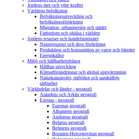
Jordens inre och yttre krafter
Världens befolkning
Befolkningsutveckling och
befolkningsfördelning
Migration, urbanisering och städer
Fattigdom och ohälsa i världen
Jordens resurser och handelsmönster
Naturresurser och dess fördelning
Produktion och konsumtion av varor och tjänster
Energikällor
Miljö och hållbarhetsfrågor
Hållbar utveckling
Klimatförändringar och global uppvärmning
Naturkatastrofer, miljöhot och samhällets
sårbarhet
Världsdelar och länder - geografi
Antarktis och Arktis geografi
Europa - geografi
Europas geografi
Albaniens geografi
Andorras geografi
Belarus geografi
Belgiens geografi
Bosnien-Hercegovinas geografi