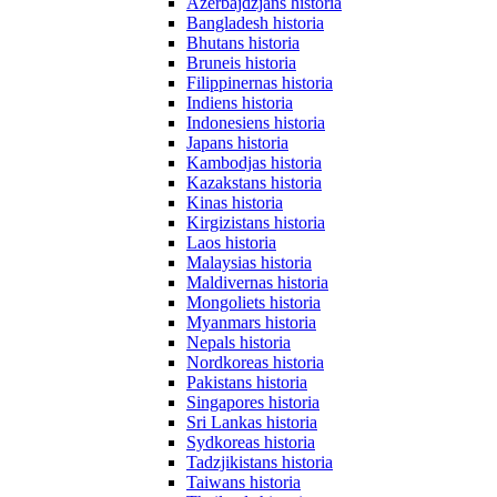
Azerbajdzjans historia
Bangladesh historia
Bhutans historia
Bruneis historia
Filippinernas historia
Indiens historia
Indonesiens historia
Japans historia
Kambodjas historia
Kazakstans historia
Kinas historia
Kirgizistans historia
Laos historia
Malaysias historia
Maldivernas historia
Mongoliets historia
Myanmars historia
Nepals historia
Nordkoreas historia
Pakistans historia
Singapores historia
Sri Lankas historia
Sydkoreas historia
Tadzjikistans historia
Taiwans historia