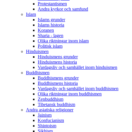
Protestantismen
Andra kyrkor och samfund
Islam
Islams grunder
Islams historia
Koranen
Sharia - lagen
Olika riktningar inom islam
Politisk islam
Hinduismen
Hinduismens grunder
Hinduismens historia
Vardagsliv och samhället inom hinduismen
Buddhismen
Buddhismens grunder
Buddhismens historia
Vardagsliv och samhället inom buddhismen
Olika riktningar inom buddhismen
Zenbuddhism
Tibetansk buddhism
Andra asiatiska religioner
Jainism
Konfucianism
Shintoism
Sikhism