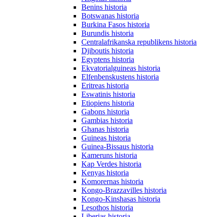
Benins historia
Botswanas historia
Burkina Fasos historia
Burundis historia
Centralafrikanska republikens historia
Djiboutis historia
Egyptens historia
Ekvatorialguineas historia
Elfenbenskustens historia
Eritreas historia
Eswatinis historia
Etiopiens historia
Gabons historia
Gambias historia
Ghanas historia
Guineas historia
Guinea-Bissaus historia
Kameruns historia
Kap Verdes historia
Kenyas historia
Komorernas historia
Kongo-Brazzavilles historia
Kongo-Kinshasas historia
Lesothos historia
Liberias historia