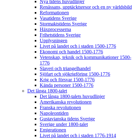
Nya tidens huvudlinjer
Renässans, upptäcktsresor och en ny världsbild
Reformationen
Vasatidens Sverige
Stormaktstidens Sverige
Häxprocesserna
Frihetstidens Sverige
Upplysningen
Livet på landet och i staden 1500-1776
Ekonomi och handel 1500-1776
Vetenskap, teknik och kommunikationer 1500-
1776
Slaveri och triangelhandel
Sjöfart och sjökrigföring 1500-1776
Krig och försvar 1500-1776
Kända personer 1500-1776
Det långa 1800-talet
Det långa 1800-talets huvudlinjer
Amerikanska revolutionen
Franska revolutionen
Napoleontiden
Gustavianska tidens Sverige
Sverige under 1800-talet
Emigrationen
Livet på landet och i staden 1776-1914