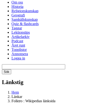
Om oss
Historia
Religionskunskap
Geografi
Samhällskunskap
Quiz & flashcards
Taggar
Lektionstips
Artikelarkiv
Podcast
Året runt
Topplistor
Annonsera
Logga in
Länkstig
Hem
Länkar
Folktro : Wikipedias länksida