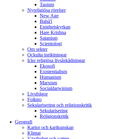
Taoism
Nyreligiösa rörelser
New Age
Bahá'í
Enighetskyrkan
Hare Krishna
Satanism
Scientologi
Om sekter
Ockulta inriktningar
Icke religiösa livsåskådningar
Ekosofi
Existentialism
Humanism
Marxism
Socialdarwinism
Livsfrågor
Folktro
Sekularisering och religionskritik
Sekularisering
Religionskritik
Geografi
Kartor och kartkunskap
Klimat
Växtlighet och vatten