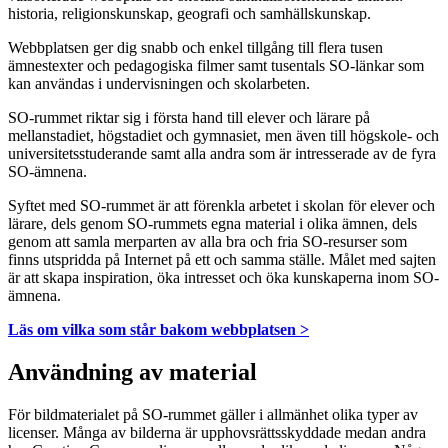
historia, religionskunskap, geografi och samhällskunskap.
Webbplatsen ger dig snabb och enkel tillgång till flera tusen
ämnestexter och pedagogiska filmer samt tusentals SO-länkar som
kan användas i undervisningen och skolarbeten.
SO-rummet riktar sig i första hand till elever och lärare på
mellanstadiet, högstadiet och gymnasiet, men även till högskole- och
universitetsstuderande samt alla andra som är intresserade av de fyra
SO-ämnena.
Syftet med SO-rummet är att förenkla arbetet i skolan för elever och
lärare, dels genom SO-rummets egna material i olika ämnen, dels
genom att samla merparten av alla bra och fria SO-resurser som
finns utspridda på Internet på ett och samma ställe. Målet med sajten
är att skapa inspiration, öka intresset och öka kunskaperna inom SO-
ämnena.
Läs om vilka som står bakom webbplatsen >
Användning av material
För bildmaterialet på SO-rummet gäller i allmänhet olika typer av
licenser. Många av bilderna är upphovsrättsskyddade medan andra