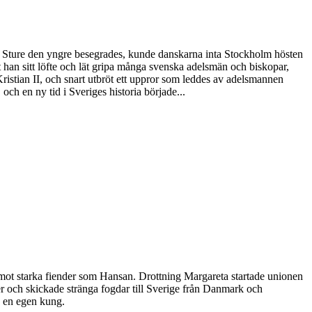
ten Sture den yngre besegrades, kunde danskarna inta Stockholm hösten
öt han sitt löfte och lät gripa många svenska adelsmän och biskopar,
stian II, och snart utbröt ett uppror som leddes av adelsmannen
h en ny tid i Sveriges historia började...
mot starka fiender som Hansan. Drottning Margareta startade unionen
r och skickade stränga fogdar till Sverige från Danmark och
d en egen kung.