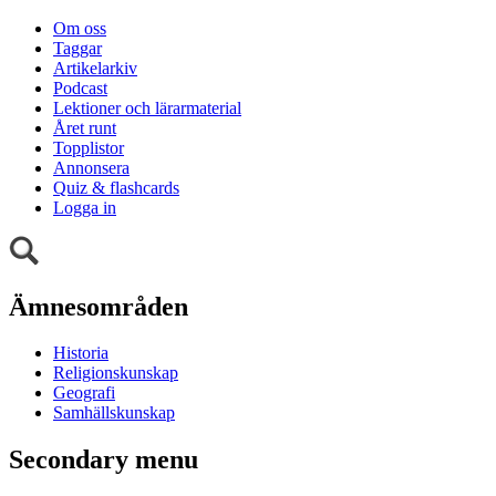
Om oss
Taggar
Artikelarkiv
Podcast
Lektioner och lärarmaterial
Året runt
Topplistor
Annonsera
Quiz & flashcards
Logga in
Ämnesområden
Historia
Religionskunskap
Geografi
Samhällskunskap
Secondary menu