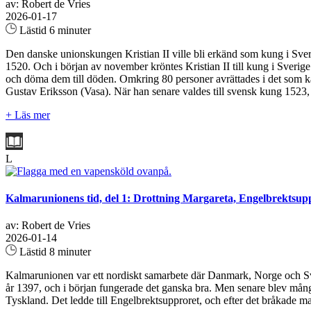
av: Robert de Vries
2026-01-17
Lästid 6 minuter
Den danske unionskungen Kristian II ville bli erkänd som kung i Sver
1520. Och i början av november kröntes Kristian II till kung i Sverige 
och döma dem till döden. Omkring 80 personer avrättades i det som k
Gustav Eriksson (Vasa). När han senare valdes till svensk kung 1523, 
+ Läs mer
L
Kalmarunionens tid, del 1: Drottning Margareta, Engelbrektsup
av: Robert de Vries
2026-01-14
Lästid 8 minuter
Kalmarunionen var ett nordiskt samarbete där Danmark, Norge och Sve
år 1397, och i början fungerade det ganska bra. Men senare blev mån
Tyskland. Det ledde till Engelbrektsupproret, och efter det bråkade ma