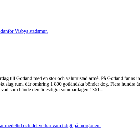
till Gotland med en stor och välutrustad armé. På Gotland fanns inga
 slag rum, där omkring 1 800 gotländska bönder dog. Flera hundra år s
r om vad som hände den ödesdigra sommardagen 1361...