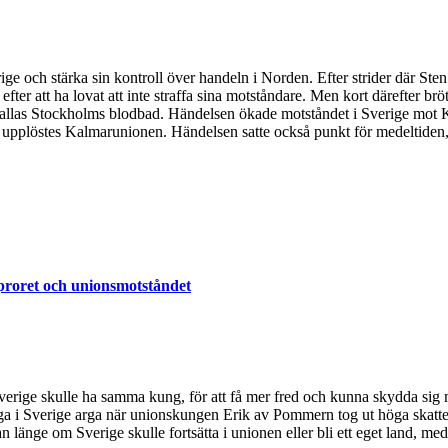
ige och stärka sin kontroll över handeln i Norden. Efter strider där S
efter att ha lovat att inte straffa sina motståndare. Men kort därefter br
allas Stockholms blodbad. Händelsen ökade motståndet i Sverige mot Kri
upplöstes Kalmarunionen. Händelsen satte också punkt för medeltiden, oc
proret och unionsmotståndet
rige skulle ha samma kung, för att få mer fred och kunna skydda sig 
ga i Sverige arga när unionskungen Erik av Pommern tog ut höga skatte
n länge om Sverige skulle fortsätta i unionen eller bli ett eget land, me