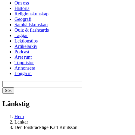
Om oss
Historia
Religionskunskap
Geografi
Samhällskunskap
Quiz & flashcards
Taggar
Lektionstips
Artikelarkiv
Podcast
Året runt
Topplistor
Annonsera
Logga in
Länkstig
Hem
Länkar
Den förskräcklige Karl Knutsson