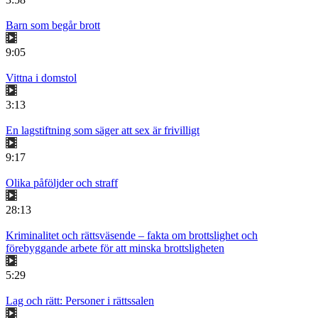
Barn som begår brott
9:05
Vittna i domstol
3:13
En lagstiftning som säger att sex är frivilligt
9:17
Olika påföljder och straff
28:13
Kriminalitet och rättsväsende – fakta om brottslighet och
förebyggande arbete för att minska brottsligheten
5:29
Lag och rätt: Personer i rättssalen