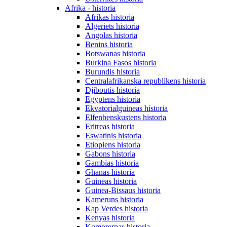
Afrika - historia
Afrikas historia
Algeriets historia
Angolas historia
Benins historia
Botswanas historia
Burkina Fasos historia
Burundis historia
Centralafrikanska republikens historia
Djiboutis historia
Egyptens historia
Ekvatorialguineas historia
Elfenbenskustens historia
Eritreas historia
Eswatinis historia
Etiopiens historia
Gabons historia
Gambias historia
Ghanas historia
Guineas historia
Guinea-Bissaus historia
Kameruns historia
Kap Verdes historia
Kenyas historia
Komorernas historia