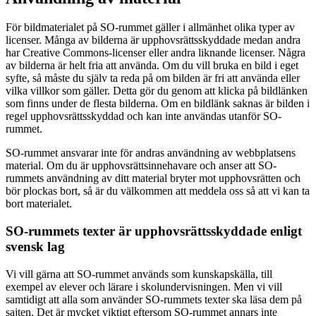
För bildmaterialet på SO-rummet gäller i allmänhet olika typer av
licenser. Många av bilderna är upphovsrättsskyddade medan andra
har Creative Commons-licenser eller andra liknande licenser. Några
av bilderna är helt fria att använda. Om du vill bruka en bild i eget
syfte, så måste du själv ta reda på om bilden är fri att använda eller
vilka villkor som gäller. Detta gör du genom att klicka på bildlänken
som finns under de flesta bilderna. Om en bildlänk saknas är bilden i
regel upphovsrättsskyddad och kan inte användas utanför SO-
rummet.
SO-rummet ansvarar inte för andras användning av webbplatsens
material. Om du är upphovsrättsinnehavare och anser att SO-
rummets användning av ditt material bryter mot upphovsrätten och
bör plockas bort, så är du välkommen att meddela oss så att vi kan ta
bort materialet.
SO-rummets texter är upphovsrättsskyddade enligt
svensk lag
Vi vill gärna att SO-rummet används som kunskapskälla, till
exempel av elever och lärare i skolundervisningen. Men vi vill
samtidigt att alla som använder SO-rummets texter ska läsa dem på
sajten. Det är mycket viktigt eftersom SO-rummet annars inte