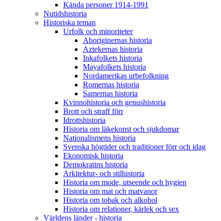
Kända personer 1914-1991
Nutidshistoria
Historiska teman
Urfolk och minoriteter
Aboriginernas historia
Aztekernas historia
Inkafolkets historia
Mayafolkets historia
Nordamerikas urbefolkning
Romernas historia
Samernas historia
Kvinnohistoria och genushistoria
Brott och straff förr
Idrottshistoria
Historia om läkekonst och sjukdomar
Nationalismens historia
Svenska högtider och traditioner förr och idag
Ekonomisk historia
Demokratins historia
Arkitektur- och stilhistoria
Historia om mode, utseende och hygien
Historia om mat och matvanor
Historia om tobak och alkohol
Historia om relationer, kärlek och sex
Världens länder - historia