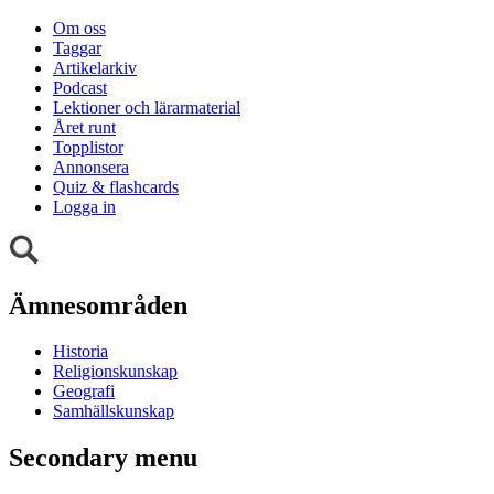
Om oss
Taggar
Artikelarkiv
Podcast
Lektioner och lärarmaterial
Året runt
Topplistor
Annonsera
Quiz & flashcards
Logga in
Ämnesområden
Historia
Religionskunskap
Geografi
Samhällskunskap
Secondary menu