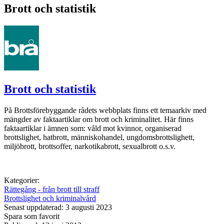
Brott och statistik
Brott och statistik
På Brottsförebyggande rådets webbplats finns ett temaarkiv med
mängder av faktaartiklar om brott och kriminalitet. Här finns
faktaartiklar i ämnen som: våld mot kvinnor, organiserad
brottslighet, hatbrott, människohandel, ungdomsbrottslighett,
miljöbrott, brottsoffer, narkotikabrott, sexualbrott o.s.v.
Kategorier:
Rättegång - från brott till straff
Brottslighet och kriminalvård
Senast uppdaterad: 3 augusti 2023
Spara som favorit