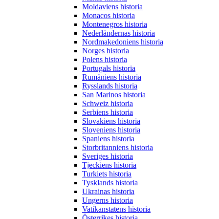
Moldaviens historia
Monacos historia
Montenegros historia
Nederländernas historia
Nordmakedoniens historia
Norges historia
Polens historia
Portugals historia
Rumäniens historia
Rysslands historia
San Marinos historia
Schweiz historia
Serbiens historia
Slovakiens historia
Sloveniens historia
Spaniens historia
Storbritanniens historia
Sveriges historia
Tjeckiens historia
Turkiets historia
Tysklands historia
Ukrainas historia
Ungerns historia
Vatikanstatens historia
Österrikes historia