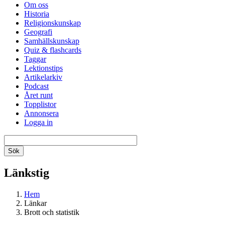
Om oss
Historia
Religionskunskap
Geografi
Samhällskunskap
Quiz & flashcards
Taggar
Lektionstips
Artikelarkiv
Podcast
Året runt
Topplistor
Annonsera
Logga in
Länkstig
Hem
Länkar
Brott och statistik