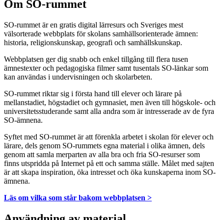
Om SO-rummet
SO-rummet är en gratis digital lärresurs och Sveriges mest
välsorterade webbplats för skolans samhällsorienterade ämnen:
historia, religionskunskap, geografi och samhällskunskap.
Webbplatsen ger dig snabb och enkel tillgång till flera tusen
ämnestexter och pedagogiska filmer samt tusentals SO-länkar som
kan användas i undervisningen och skolarbeten.
SO-rummet riktar sig i första hand till elever och lärare på
mellanstadiet, högstadiet och gymnasiet, men även till högskole- och
universitetsstuderande samt alla andra som är intresserade av de fyra
SO-ämnena.
Syftet med SO-rummet är att förenkla arbetet i skolan för elever och
lärare, dels genom SO-rummets egna material i olika ämnen, dels
genom att samla merparten av alla bra och fria SO-resurser som
finns utspridda på Internet på ett och samma ställe. Målet med sajten
är att skapa inspiration, öka intresset och öka kunskaperna inom SO-
ämnena.
Läs om vilka som står bakom webbplatsen >
Användning av material