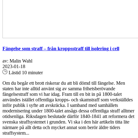
Fängelse som straff – från kroppsstraff till isolering i cell
av: Malin Wahl
2023-01-18
Lästid 10 minuter
Om du begår ett brott riskerar du att bli dömd till fängelse. Men
staten har inte alltid använt sig av samma frihetsberövande
fängelsestraff som vi har idag. Fram till en bit in på 1800-talet
användes istället offentliga kropps- och skamstraff som verkställdes
inför publik i syfte att avskräcka. I samband med samhällets
modernisering under 1800-talet ansågs dessa offentliga straff alltmer
otidsenliga. Riksdagen beslutade därför 1840-1841 att reformera det
svenska straffsystemet i grunden. Vi ska i den här artikeln titta lite
närmare på allt detta och mycket annat som berör äldre tiders
straffsystem...