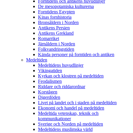
Forntidens och antikens huvudlinjer
De mesopotamiska kulturerna
Forntidens Egypten
Kinas fornhistoria
Bronsåldern i Norden
Antikens Persien
Antikens Grekland
Romarriket
Järnåldern i Norden
Folkvandringstiden
Kända personer på forntiden och antiken
Medeltiden
Medeltidens huvudlinjer
Vikingatiden
Kyrkan och klostren på medeltiden
Feodalismen
Riddare och riddarordnar
Korstågen
Digerdöden
Livet på landet och i staden på medeltiden
Ekonomi och handel på medeltiden
Medeltida vetenskap, teknik och
kommunikationer
Sverige och Norden på medeltiden
Medeltidens muslimska värld