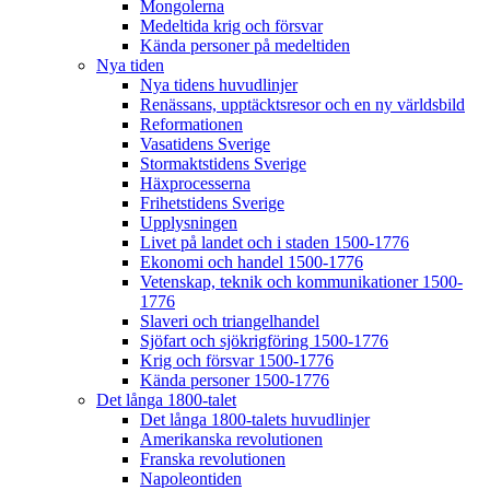
Mongolerna
Medeltida krig och försvar
Kända personer på medeltiden
Nya tiden
Nya tidens huvudlinjer
Renässans, upptäcktsresor och en ny världsbild
Reformationen
Vasatidens Sverige
Stormaktstidens Sverige
Häxprocesserna
Frihetstidens Sverige
Upplysningen
Livet på landet och i staden 1500-1776
Ekonomi och handel 1500-1776
Vetenskap, teknik och kommunikationer 1500-
1776
Slaveri och triangelhandel
Sjöfart och sjökrigföring 1500-1776
Krig och försvar 1500-1776
Kända personer 1500-1776
Det långa 1800-talet
Det långa 1800-talets huvudlinjer
Amerikanska revolutionen
Franska revolutionen
Napoleontiden