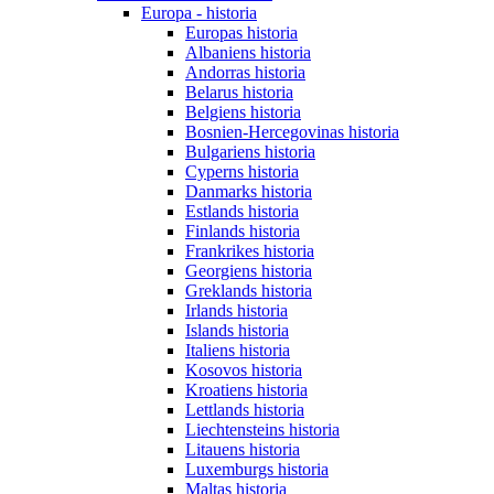
Europa - historia
Europas historia
Albaniens historia
Andorras historia
Belarus historia
Belgiens historia
Bosnien-Hercegovinas historia
Bulgariens historia
Cyperns historia
Danmarks historia
Estlands historia
Finlands historia
Frankrikes historia
Georgiens historia
Greklands historia
Irlands historia
Islands historia
Italiens historia
Kosovos historia
Kroatiens historia
Lettlands historia
Liechtensteins historia
Litauens historia
Luxemburgs historia
Maltas historia