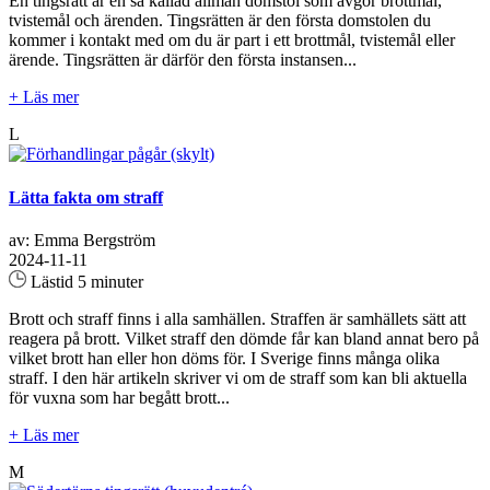
En tingsrätt är en så kallad allmän domstol som avgör brottmål,
tvistemål och ärenden. Tingsrätten är den första domstolen du
kommer i kontakt med om du är part i ett brottmål, tvistemål eller
ärende. Tingsrätten är därför den första instansen...
+ Läs mer
L
Lätta fakta om straff
av: Emma Bergström
2024-11-11
Lästid 5 minuter
Brott och straff finns i alla samhällen. Straffen är samhällets sätt att
reagera på brott. Vilket straff den dömde får kan bland annat bero på
vilket brott han eller hon döms för. I Sverige finns många olika
straff. I den här artikeln skriver vi om de straff som kan bli aktuella
för vuxna som har begått brott...
+ Läs mer
M