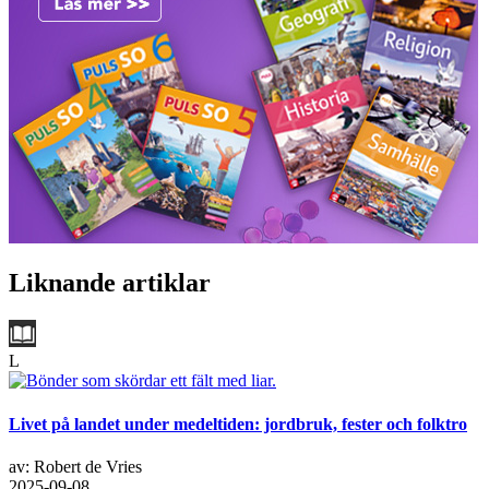
Liknande artiklar
L
Livet på landet under medeltiden: jordbruk, fester och folktro
av: Robert de Vries
2025-09-08