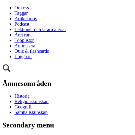
Om oss
Taggar
Artikelarkiv
Podcast
Lektioner och lärarmaterial
Året runt
Topplistor
Annonsera
Quiz & flashcards
Logga in
Ämnesområden
Historia
Religionskunskap
Geografi
Samhällskunskap
Secondary menu