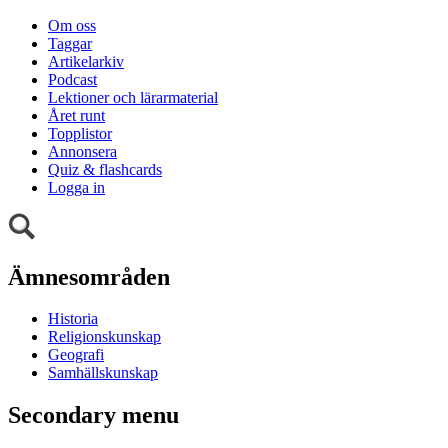
Om oss
Taggar
Artikelarkiv
Podcast
Lektioner och lärarmaterial
Året runt
Topplistor
Annonsera
Quiz & flashcards
Logga in
Ämnesområden
Historia
Religionskunskap
Geografi
Samhällskunskap
Secondary menu