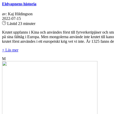
Eldvapnens historia
av: Kaj Hildingson
2022-07-15
Lästid 23 minuter
Krutet uppfanns i Kina och användes först till fyrverkeripjäser och s
på sina fälttåg i Europa. Men mongolerna använde inte krutet till kanon
krutet först användes i ett europeiskt krig vet vi inte. År 1325 fanns det
+ Läs mer
M