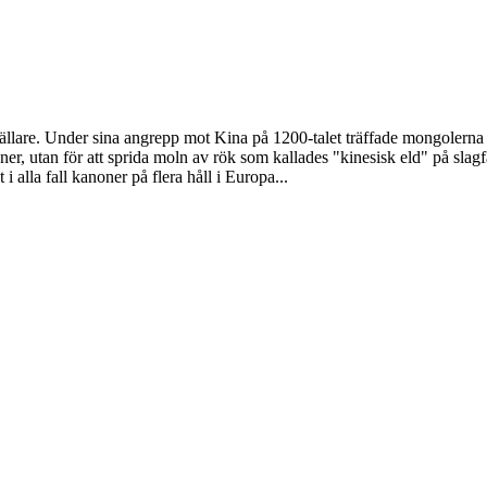
mällare. Under sina angrepp mot Kina på 1200-talet träffade mongolerna 
er, utan för att sprida moln av rök som kallades "kinesisk eld" på slagf
 i alla fall kanoner på flera håll i Europa...