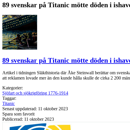
89 svenskar på Titanic mötte döden i ishav
89 svenskar på Titanic mötte döden i ishav
Artikel i tidningen Släkthistoria där Åke Steinwall berättar om svensk
att reklamen lovade mer än den kunde hålla skulle de cirka 2 200 män
Kategorier:
Sjöfart och sjökrigföring 1776-1914
Taggar:
Titanic
Senast uppdaterad: 11 oktober 2023
Spara som favorit
Publicerad: 11 oktober 2023