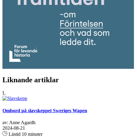
Liknande artiklar
L
Ombord på slavskeppet Sweriges Wapen
av: Anne Agardh
2024-08-21
Lästid 10 minuter