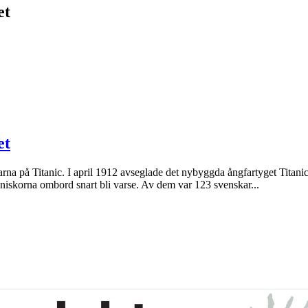
et
et
arna på Titanic. I april 1912 avseglade det nybyggda ångfartyget Titani
niskorna ombord snart bli varse. Av dem var 123 svenskar...