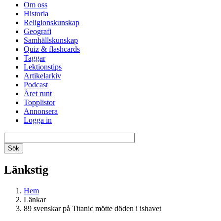
Om oss
Historia
Religionskunskap
Geografi
Samhällskunskap
Quiz & flashcards
Taggar
Lektionstips
Artikelarkiv
Podcast
Året runt
Topplistor
Annonsera
Logga in
Länkstig
Hem
Länkar
89 svenskar på Titanic mötte döden i ishavet