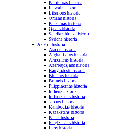
Kurdernas historia
Kuwaits historia
Libanons historia
Omans historia
Palestinas historia
Qatars historia
Saudiarabiens historia
Syriens historia
Asien - historia
Asiens historia
Afghanistans historia
Armeniens historia
Azerbajdzjans historia
Bangladesh historia
Bhutans historia
Bruneis historia
Filippinernas historia
Indiens historia
Indonesiens historia
Japans historia
Kambodjas historia
Kazakstans historia
Kinas historia
Kirgizistans historia
Laos historia