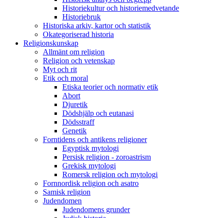
Historiekultur och historiemedvetande
Historiebruk
Historiska arkiv, kartor och statistik
Okategoriserad historia
Religionskunskap
Allmänt om religion
Religion och vetenskap
Myt och rit
Etik och moral
Etiska teorier och normativ etik
Abort
Djuretik
Dödshjälp och eutanasi
Dödsstraff
Genetik
Forntidens och antikens religioner
Egyptisk mytologi
Persisk religion - zoroastrism
Grekisk mytologi
Romersk religion och mytologi
Fornnordisk religion och asatro
Samisk religion
Judendomen
Judendomens grunder