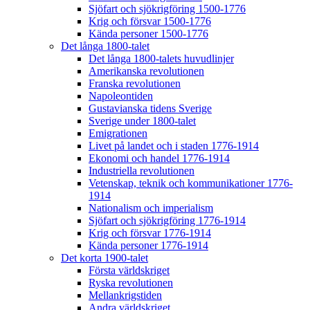
Sjöfart och sjökrigföring 1500-1776
Krig och försvar 1500-1776
Kända personer 1500-1776
Det långa 1800-talet
Det långa 1800-talets huvudlinjer
Amerikanska revolutionen
Franska revolutionen
Napoleontiden
Gustavianska tidens Sverige
Sverige under 1800-talet
Emigrationen
Livet på landet och i staden 1776-1914
Ekonomi och handel 1776-1914
Industriella revolutionen
Vetenskap, teknik och kommunikationer 1776-
1914
Nationalism och imperialism
Sjöfart och sjökrigföring 1776-1914
Krig och försvar 1776-1914
Kända personer 1776-1914
Det korta 1900-talet
Första världskriget
Ryska revolutionen
Mellankrigstiden
Andra världskriget