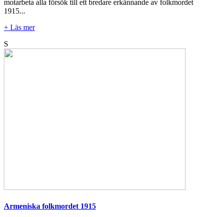
motarbeta alla försök till ett bredare erkännande av folkmordet
1915...
+ Läs mer
S
Armeniska folkmordet 1915