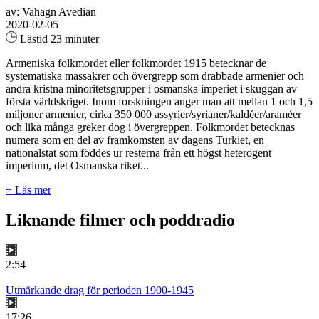
av: Vahagn Avedian
2020-02-05
Lästid 23 minuter
Armeniska folkmordet eller folkmordet 1915 betecknar de
systematiska massakrer och övergrepp som drabbade armenier och
andra kristna minoritetsgrupper i osmanska imperiet i skuggan av
första världskriget. Inom forskningen anger man att mellan 1 och 1,5
miljoner armenier, cirka 350 000 assyrier/syrianer/kaldéer/araméer
och lika många greker dog i övergreppen. Folkmordet betecknas
numera som en del av framkomsten av dagens Turkiet, en
nationalstat som föddes ur resterna från ett högst heterogent
imperium, det Osmanska riket...
+ Läs mer
Liknande filmer och poddradio
2:54
Utmärkande drag för perioden 1900-1945
17:26