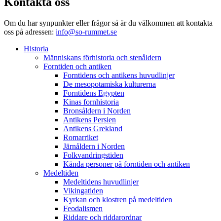
Kontakta oss
Om du har synpunkter eller frågor så är du välkommen att kontakta
oss på adressen:
info@so-rummet.se
Historia
Människans förhistoria och stenåldern
Forntiden och antiken
Forntidens och antikens huvudlinjer
De mesopotamiska kulturerna
Forntidens Egypten
Kinas fornhistoria
Bronsåldern i Norden
Antikens Persien
Antikens Grekland
Romarriket
Järnåldern i Norden
Folkvandringstiden
Kända personer på forntiden och antiken
Medeltiden
Medeltidens huvudlinjer
Vikingatiden
Kyrkan och klostren på medeltiden
Feodalismen
Riddare och riddarordnar