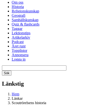
Om oss
Historia
Religionskunskap
Geografi
Samhällskunskap
Quiz & flashcards
Taggar
Lektionstips
Artikelarkiv
Podcast
Året runt
Topplistor
Annonsera
Logga in
Länkstig
Hem
Länkar
Scoutrörelsens historia