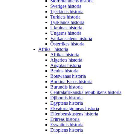
Storbritanniens historia
Sveriges historia
Tjeckiens historia
Turkiets historia
Tysklands historia
Ukrainas historia
Ungerns historia
Vatikanstatens historia
Österrikes historia
Afrika - historia
Afrikas historia
Algeriets historia
Angolas historia
Benins historia
Botswanas historia
Burkina Fasos historia
Burundis historia
Centralafrikanska republikens historia
Djiboutis historia
Egyptens historia
Ekvatorialguineas historia
Elfenbenskustens historia
Eritreas historia
Eswatinis historia
Etiopiens historia