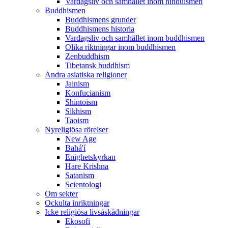
Vardagsliv och samhället inom hinduismen
Buddhismen
Buddhismens grunder
Buddhismens historia
Vardagsliv och samhället inom buddhismen
Olika riktningar inom buddhismen
Zenbuddhism
Tibetansk buddhism
Andra asiatiska religioner
Jainism
Konfucianism
Shintoism
Sikhism
Taoism
Nyreligiösa rörelser
New Age
Bahá'í
Enighetskyrkan
Hare Krishna
Satanism
Scientologi
Om sekter
Ockulta inriktningar
Icke religiösa livsåskådningar
Ekosofi