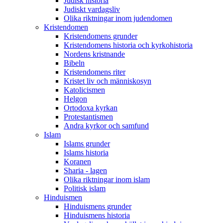
Judisk historia
Judiskt vardagsliv
Olika riktningar inom judendomen
Kristendomen
Kristendomens grunder
Kristendomens historia och kyrkohistoria
Nordens kristnande
Bibeln
Kristendomens riter
Kristet liv och människosyn
Katolicismen
Helgon
Ortodoxa kyrkan
Protestantismen
Andra kyrkor och samfund
Islam
Islams grunder
Islams historia
Koranen
Sharia - lagen
Olika riktningar inom islam
Politisk islam
Hinduismen
Hinduismens grunder
Hinduismens historia