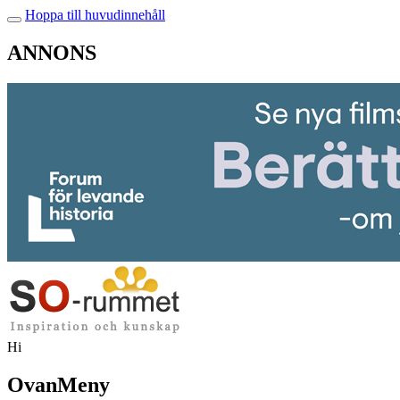
Hoppa till huvudinnehåll
ANNONS
Hi
OvanMeny