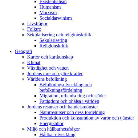
Existentialism
Humanism
Marxism
Socialdarwinism
Livsfrågor
Folktro
Sekularisering och religionskritik
Sekularisering
Religionskritik
Geografi
Kartor och kartkunskap
Klimat
Växtlighet och vatten
Jordens inre och yttre krafter
Världens befolkning
Befolkningsutveckling och
befolkningsfördelning
Migration, urbanisering och städer
Fattigdom och ohälsa i världen
Jordens resurser och handelsmönster
Naturresurser och dess fördelning
Produktion och konsumtion av varor och tjänster
Energikällor
Miljö och hållbarhetsfrågor
Hållbar utveckling