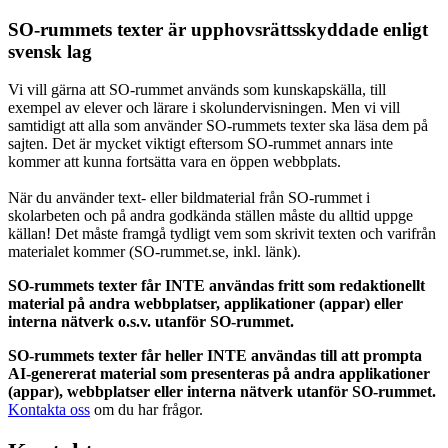
SO-rummets texter är upphovsrättsskyddade enligt
svensk lag
Vi vill gärna att SO-rummet används som kunskapskälla, till
exempel av elever och lärare i skolundervisningen. Men vi vill
samtidigt att alla som använder SO-rummets texter ska läsa dem på
sajten. Det är mycket viktigt eftersom SO-rummet annars inte
kommer att kunna fortsätta vara en öppen webbplats.
När du använder text- eller bildmaterial från SO-rummet i
skolarbeten och på andra godkända ställen måste du alltid uppge
källan! Det måste framgå tydligt vem som skrivit texten och varifrån
materialet kommer (SO-rummet.se, inkl. länk).
SO-rummets texter får INTE användas fritt som redaktionellt
material på andra webbplatser, applikationer (appar) eller
interna nätverk o.s.v. utanför SO-rummet.
SO-rummets texter får heller INTE användas till att prompta
AI-genererat material som presenteras på andra applikationer
(appar), webbplatser eller interna nätverk utanför SO-rummet.
Kontakta oss
om du har frågor.