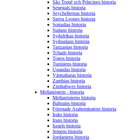
São Tomé och Príncipes historia
Senegals historia
Seychellernas historia
Sierra Leones historia
Somalias historia
Sudans historia
Sydafrikas historia
Sydsudans historia
Tanzanias historia
Tchads historia
Togos historia
Tunisiens historia
Ugandas historia
Västsaharas historia
Zambias historia
Zimbabwes historia
Mellanöstern - historia
Mellanösterns historia
Bahrains historia
Förenade Arabemiratens historia
Iraks historia
Irans historia
Israels historia
Jemens historia
Jordaniens historia