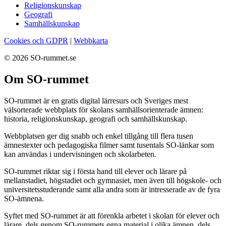
Religionskunskap
Geografi
Samhällskunskap
Cookies och GDPR
|
Webbkarta
© 2026 SO-rummet.se
Om SO-rummet
SO-rummet är en gratis digital lärresurs och Sveriges mest
välsorterade webbplats för skolans samhällsorienterade ämnen:
historia, religionskunskap, geografi och samhällskunskap.
Webbplatsen ger dig snabb och enkel tillgång till flera tusen
ämnestexter och pedagogiska filmer samt tusentals SO-länkar som
kan användas i undervisningen och skolarbeten.
SO-rummet riktar sig i första hand till elever och lärare på
mellanstadiet, högstadiet och gymnasiet, men även till högskole- och
universitetsstuderande samt alla andra som är intresserade av de fyra
SO-ämnena.
Syftet med SO-rummet är att förenkla arbetet i skolan för elever och
lärare, dels genom SO-rummets egna material i olika ämnen, dels