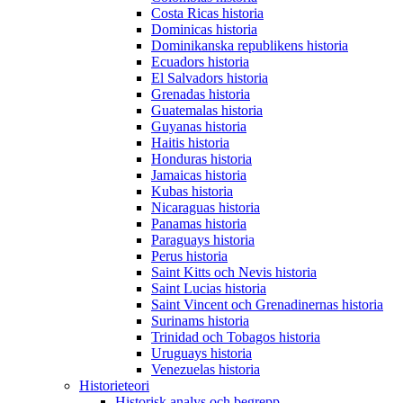
Costa Ricas historia
Dominicas historia
Dominikanska republikens historia
Ecuadors historia
El Salvadors historia
Grenadas historia
Guatemalas historia
Guyanas historia
Haitis historia
Honduras historia
Jamaicas historia
Kubas historia
Nicaraguas historia
Panamas historia
Paraguays historia
Perus historia
Saint Kitts och Nevis historia
Saint Lucias historia
Saint Vincent och Grenadinernas historia
Surinams historia
Trinidad och Tobagos historia
Uruguays historia
Venezuelas historia
Historieteori
Historisk analys och begrepp