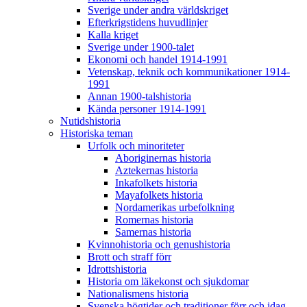
Sverige under andra världskriget
Efterkrigstidens huvudlinjer
Kalla kriget
Sverige under 1900-talet
Ekonomi och handel 1914-1991
Vetenskap, teknik och kommunikationer 1914-
1991
Annan 1900-talshistoria
Kända personer 1914-1991
Nutidshistoria
Historiska teman
Urfolk och minoriteter
Aboriginernas historia
Aztekernas historia
Inkafolkets historia
Mayafolkets historia
Nordamerikas urbefolkning
Romernas historia
Samernas historia
Kvinnohistoria och genushistoria
Brott och straff förr
Idrottshistoria
Historia om läkekonst och sjukdomar
Nationalismens historia
Svenska högtider och traditioner förr och idag