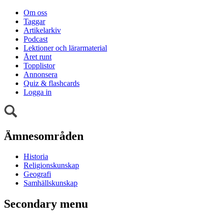
Om oss
Taggar
Artikelarkiv
Podcast
Lektioner och lärarmaterial
Året runt
Topplistor
Annonsera
Quiz & flashcards
Logga in
Ämnesområden
Historia
Religionskunskap
Geografi
Samhällskunskap
Secondary menu