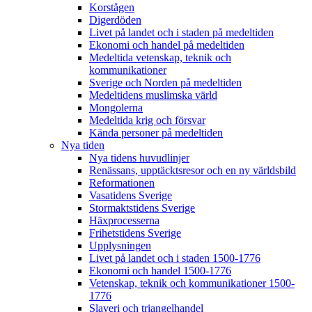
Korstågen
Digerdöden
Livet på landet och i staden på medeltiden
Ekonomi och handel på medeltiden
Medeltida vetenskap, teknik och
kommunikationer
Sverige och Norden på medeltiden
Medeltidens muslimska värld
Mongolerna
Medeltida krig och försvar
Kända personer på medeltiden
Nya tiden
Nya tidens huvudlinjer
Renässans, upptäcktsresor och en ny världsbild
Reformationen
Vasatidens Sverige
Stormaktstidens Sverige
Häxprocesserna
Frihetstidens Sverige
Upplysningen
Livet på landet och i staden 1500-1776
Ekonomi och handel 1500-1776
Vetenskap, teknik och kommunikationer 1500-
1776
Slaveri och triangelhandel