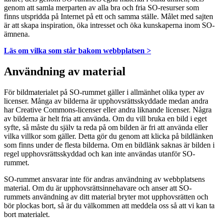
genom att samla merparten av alla bra och fria SO-resurser som
finns utspridda på Internet på ett och samma ställe. Målet med sajten
är att skapa inspiration, öka intresset och öka kunskaperna inom SO-
ämnena.
Läs om vilka som står bakom webbplatsen >
Användning av material
För bildmaterialet på SO-rummet gäller i allmänhet olika typer av
licenser. Många av bilderna är upphovsrättsskyddade medan andra
har Creative Commons-licenser eller andra liknande licenser. Några
av bilderna är helt fria att använda. Om du vill bruka en bild i eget
syfte, så måste du själv ta reda på om bilden är fri att använda eller
vilka villkor som gäller. Detta gör du genom att klicka på bildlänken
som finns under de flesta bilderna. Om en bildlänk saknas är bilden i
regel upphovsrättsskyddad och kan inte användas utanför SO-
rummet.
SO-rummet ansvarar inte för andras användning av webbplatsens
material. Om du är upphovsrättsinnehavare och anser att SO-
rummets användning av ditt material bryter mot upphovsrätten och
bör plockas bort, så är du välkommen att meddela oss så att vi kan ta
bort materialet.