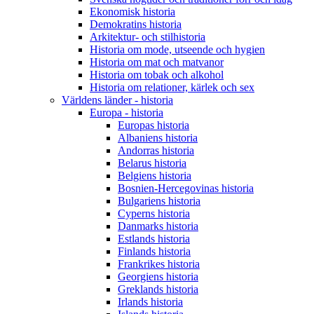
Ekonomisk historia
Demokratins historia
Arkitektur- och stilhistoria
Historia om mode, utseende och hygien
Historia om mat och matvanor
Historia om tobak och alkohol
Historia om relationer, kärlek och sex
Världens länder - historia
Europa - historia
Europas historia
Albaniens historia
Andorras historia
Belarus historia
Belgiens historia
Bosnien-Hercegovinas historia
Bulgariens historia
Cyperns historia
Danmarks historia
Estlands historia
Finlands historia
Frankrikes historia
Georgiens historia
Greklands historia
Irlands historia