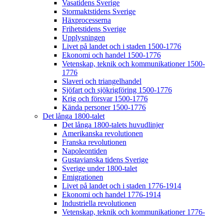
Vasatidens Sverige
Stormaktstidens Sverige
Häxprocesserna
Frihetstidens Sverige
Upplysningen
Livet på landet och i staden 1500-1776
Ekonomi och handel 1500-1776
Vetenskap, teknik och kommunikationer 1500-
1776
Slaveri och triangelhandel
Sjöfart och sjökrigföring 1500-1776
Krig och försvar 1500-1776
Kända personer 1500-1776
Det långa 1800-talet
Det långa 1800-talets huvudlinjer
Amerikanska revolutionen
Franska revolutionen
Napoleontiden
Gustavianska tidens Sverige
Sverige under 1800-talet
Emigrationen
Livet på landet och i staden 1776-1914
Ekonomi och handel 1776-1914
Industriella revolutionen
Vetenskap, teknik och kommunikationer 1776-