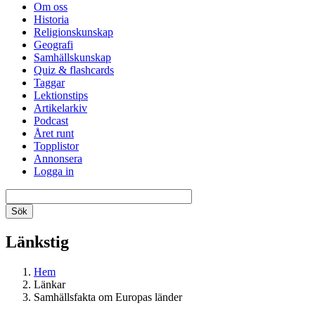
Om oss
Historia
Religionskunskap
Geografi
Samhällskunskap
Quiz & flashcards
Taggar
Lektionstips
Artikelarkiv
Podcast
Året runt
Topplistor
Annonsera
Logga in
Länkstig
Hem
Länkar
Samhällsfakta om Europas länder