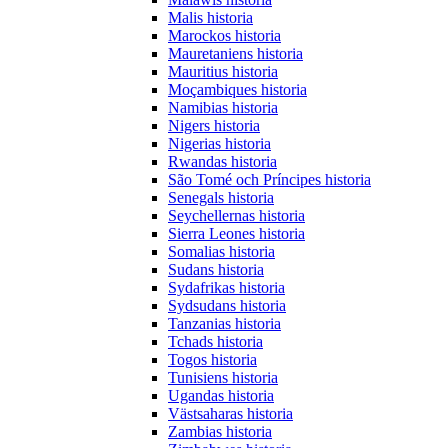
Malis historia
Marockos historia
Mauretaniens historia
Mauritius historia
Moçambiques historia
Namibias historia
Nigers historia
Nigerias historia
Rwandas historia
São Tomé och Príncipes historia
Senegals historia
Seychellernas historia
Sierra Leones historia
Somalias historia
Sudans historia
Sydafrikas historia
Sydsudans historia
Tanzanias historia
Tchads historia
Togos historia
Tunisiens historia
Ugandas historia
Västsaharas historia
Zambias historia