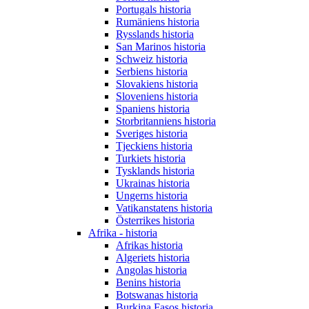
Portugals historia
Rumäniens historia
Rysslands historia
San Marinos historia
Schweiz historia
Serbiens historia
Slovakiens historia
Sloveniens historia
Spaniens historia
Storbritanniens historia
Sveriges historia
Tjeckiens historia
Turkiets historia
Tysklands historia
Ukrainas historia
Ungerns historia
Vatikanstatens historia
Österrikes historia
Afrika - historia
Afrikas historia
Algeriets historia
Angolas historia
Benins historia
Botswanas historia
Burkina Fasos historia