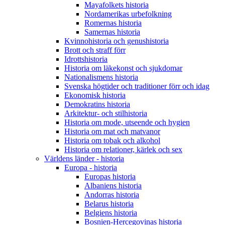
Mayafolkets historia
Nordamerikas urbefolkning
Romernas historia
Samernas historia
Kvinnohistoria och genushistoria
Brott och straff förr
Idrottshistoria
Historia om läkekonst och sjukdomar
Nationalismens historia
Svenska högtider och traditioner förr och idag
Ekonomisk historia
Demokratins historia
Arkitektur- och stilhistoria
Historia om mode, utseende och hygien
Historia om mat och matvanor
Historia om tobak och alkohol
Historia om relationer, kärlek och sex
Världens länder - historia
Europa - historia
Europas historia
Albaniens historia
Andorras historia
Belarus historia
Belgiens historia
Bosnien-Hercegovinas historia