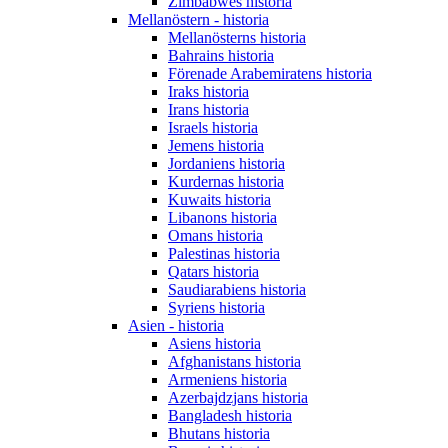
Zimbabwes historia
Mellanöstern - historia
Mellanösterns historia
Bahrains historia
Förenade Arabemiratens historia
Iraks historia
Irans historia
Israels historia
Jemens historia
Jordaniens historia
Kurdernas historia
Kuwaits historia
Libanons historia
Omans historia
Palestinas historia
Qatars historia
Saudiarabiens historia
Syriens historia
Asien - historia
Asiens historia
Afghanistans historia
Armeniens historia
Azerbajdzjans historia
Bangladesh historia
Bhutans historia