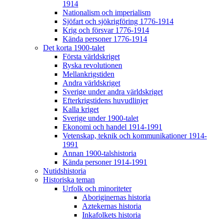
1914
Nationalism och imperialism
Sjöfart och sjökrigföring 1776-1914
Krig och försvar 1776-1914
Kända personer 1776-1914
Det korta 1900-talet
Första världskriget
Ryska revolutionen
Mellankrigstiden
Andra världskriget
Sverige under andra världskriget
Efterkrigstidens huvudlinjer
Kalla kriget
Sverige under 1900-talet
Ekonomi och handel 1914-1991
Vetenskap, teknik och kommunikationer 1914-
1991
Annan 1900-talshistoria
Kända personer 1914-1991
Nutidshistoria
Historiska teman
Urfolk och minoriteter
Aboriginernas historia
Aztekernas historia
Inkafolkets historia