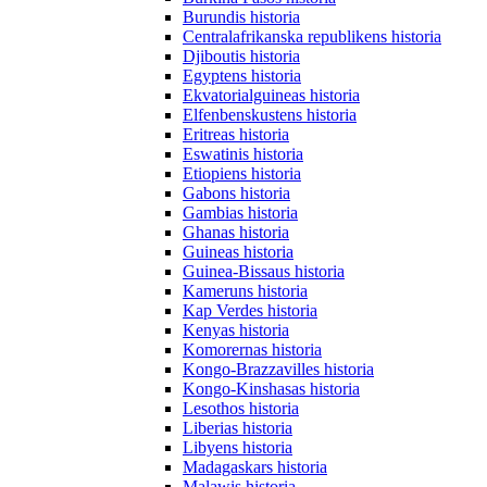
Burundis historia
Centralafrikanska republikens historia
Djiboutis historia
Egyptens historia
Ekvatorialguineas historia
Elfenbenskustens historia
Eritreas historia
Eswatinis historia
Etiopiens historia
Gabons historia
Gambias historia
Ghanas historia
Guineas historia
Guinea-Bissaus historia
Kameruns historia
Kap Verdes historia
Kenyas historia
Komorernas historia
Kongo-Brazzavilles historia
Kongo-Kinshasas historia
Lesothos historia
Liberias historia
Libyens historia
Madagaskars historia
Malawis historia