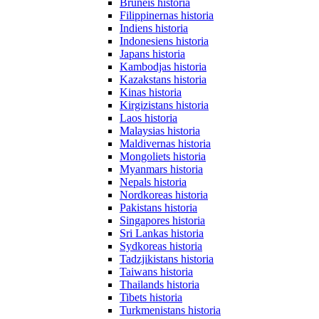
Bruneis historia
Filippinernas historia
Indiens historia
Indonesiens historia
Japans historia
Kambodjas historia
Kazakstans historia
Kinas historia
Kirgizistans historia
Laos historia
Malaysias historia
Maldivernas historia
Mongoliets historia
Myanmars historia
Nepals historia
Nordkoreas historia
Pakistans historia
Singapores historia
Sri Lankas historia
Sydkoreas historia
Tadzjikistans historia
Taiwans historia
Thailands historia
Tibets historia
Turkmenistans historia