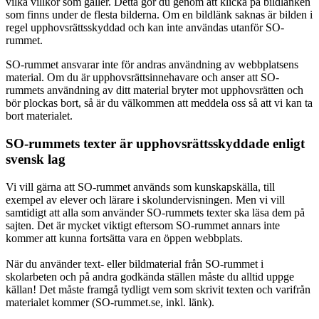
vilka villkor som gäller. Detta gör du genom att klicka på bildlänken
som finns under de flesta bilderna. Om en bildlänk saknas är bilden i
regel upphovsrättsskyddad och kan inte användas utanför SO-
rummet.
SO-rummet ansvarar inte för andras användning av webbplatsens
material. Om du är upphovsrättsinnehavare och anser att SO-
rummets användning av ditt material bryter mot upphovsrätten och
bör plockas bort, så är du välkommen att meddela oss så att vi kan ta
bort materialet.
SO-rummets texter är upphovsrättsskyddade enligt
svensk lag
Vi vill gärna att SO-rummet används som kunskapskälla, till
exempel av elever och lärare i skolundervisningen. Men vi vill
samtidigt att alla som använder SO-rummets texter ska läsa dem på
sajten. Det är mycket viktigt eftersom SO-rummet annars inte
kommer att kunna fortsätta vara en öppen webbplats.
När du använder text- eller bildmaterial från SO-rummet i
skolarbeten och på andra godkända ställen måste du alltid uppge
källan! Det måste framgå tydligt vem som skrivit texten och varifrån
materialet kommer (SO-rummet.se, inkl. länk).