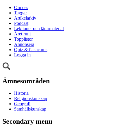
Om oss
Taggar
Artikelarkiv
Podcast
Lektioner och lärarmaterial
Året runt
Topplistor
Annonsera
Quiz & flashcards
Logga in
Ämnesområden
Historia
Religionskunskap
Geografi
Samhällskunskap
Secondary menu