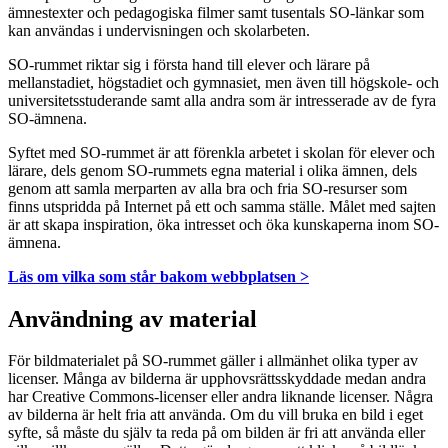
ämnestexter och pedagogiska filmer samt tusentals SO-länkar som
kan användas i undervisningen och skolarbeten.
SO-rummet riktar sig i första hand till elever och lärare på
mellanstadiet, högstadiet och gymnasiet, men även till högskole- och
universitetsstuderande samt alla andra som är intresserade av de fyra
SO-ämnena.
Syftet med SO-rummet är att förenkla arbetet i skolan för elever och
lärare, dels genom SO-rummets egna material i olika ämnen, dels
genom att samla merparten av alla bra och fria SO-resurser som
finns utspridda på Internet på ett och samma ställe. Målet med sajten
är att skapa inspiration, öka intresset och öka kunskaperna inom SO-
ämnena.
Läs om vilka som står bakom webbplatsen >
Användning av material
För bildmaterialet på SO-rummet gäller i allmänhet olika typer av
licenser. Många av bilderna är upphovsrättsskyddade medan andra
har Creative Commons-licenser eller andra liknande licenser. Några
av bilderna är helt fria att använda. Om du vill bruka en bild i eget
syfte, så måste du själv ta reda på om bilden är fri att använda eller