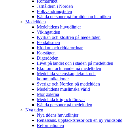
Romarriket
Järnåldern i Norden
Folkvandringstiden
Kända personer på forntiden och antiken
Medeltiden
Medeltidens huvudlinjer
Vikingatiden
Kyrkan och klostren på medeltiden
Feodalismen
Riddare och riddarordnar
Korstågen
Digerdöden
Livet på landet och i staden på medeltiden
Ekonomi och handel på medeltiden
Medeltida vetenskap, teknik och
kommunikationer
Sverige och Norden på medeltiden
Medeltidens muslimska värld
Mongolerna
Medeltida krig och försvar
Kända personer på medeltiden
Nya tiden
Nya tidens huvudlinjer
Renässans, upptäcktsresor och en ny världsbild
Reformationen