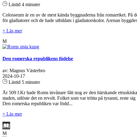
Lästid 4 minuter
Colosseum är en av de mest kända byggnaderna från romarriket. På den
för gladiatorer och de hade utbildats i gladiatorskolor. Arenan byggde
+ Läs mer
M
Den romerska republikens födelse
av: Magnus Västerbro
2024-10-17
Lästid 5 minuter
År 509 f.Kr hade Roms invånare fått nog av den härskande etruskiska 
staden, utlöste det en revolt. Folket som var trötta på tyranni, reste s
Den romerska republiken var född...
+ Läs mer
M