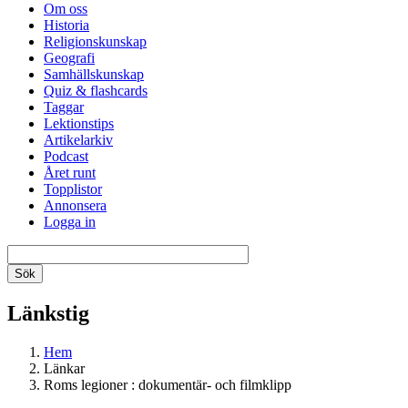
Om oss
Historia
Religionskunskap
Geografi
Samhällskunskap
Quiz & flashcards
Taggar
Lektionstips
Artikelarkiv
Podcast
Året runt
Topplistor
Annonsera
Logga in
Länkstig
Hem
Länkar
Roms legioner : dokumentär- och filmklipp