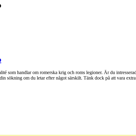
p
p
lité som handlar om romerska krig och roms legioner. Är du intressera
ra din sökning om du letar efter något särskilt. Tänk dock på att vara ext