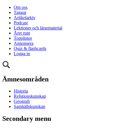
Om oss
Taggar
Artikelarkiv
Podcast
Lektioner och lärarmaterial
Året runt
Topplistor
Annonsera
Quiz & flashcards
Logga in
Ämnesområden
Historia
Religionskunskap
Geografi
Samhällskunskap
Secondary menu