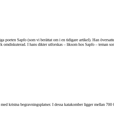
 poeten Sapfo (som vi berättat om i en tidigare artikel). Han översatte 
ck omdiskuterad. I hans dikter utforskas – liksom hos Sapfo – teman som
med kristna begravningsplatser. I dessa katakomber ligger mellan 700 0