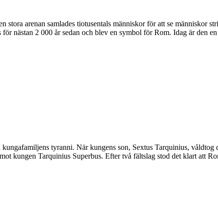
 stora arenan samlades tiotusentals människor för att se människor str
s för nästan 2 000 år sedan och blev en symbol för Rom. Idag är den en 
kungafamiljens tyranni. När kungens son, Sextus Tarquinius, våldtog d
ig mot kungen Tarquinius Superbus. Efter två fältslag stod det klart att R