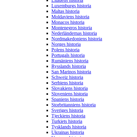
Litauens historia
Luxemburgs historia
Maltas historia
Moldaviens historia
Monacos historia
Montenegros historia
Nederländernas historia
Nordmakedoniens historia
Norges historia
Polens historia
Portugals historia
Rumäniens historia
Rysslands historia
San Marinos historia
Schweiz historia
Serbiens historia
Slovakiens historia
Sloveniens historia
Spaniens historia
Storbritanniens historia
Sveriges historia
Tjeckiens historia
Turkiets historia
Tysklands historia
Ukrainas historia