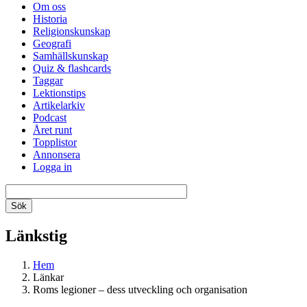
Om oss
Historia
Religionskunskap
Geografi
Samhällskunskap
Quiz & flashcards
Taggar
Lektionstips
Artikelarkiv
Podcast
Året runt
Topplistor
Annonsera
Logga in
Länkstig
Hem
Länkar
Roms legioner – dess utveckling och organisation