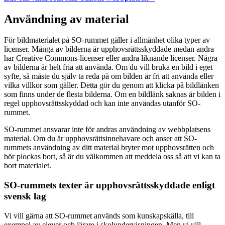
Användning av material
För bildmaterialet på SO-rummet gäller i allmänhet olika typer av
licenser. Många av bilderna är upphovsrättsskyddade medan andra
har Creative Commons-licenser eller andra liknande licenser. Några
av bilderna är helt fria att använda. Om du vill bruka en bild i eget
syfte, så måste du själv ta reda på om bilden är fri att använda eller
vilka villkor som gäller. Detta gör du genom att klicka på bildlänken
som finns under de flesta bilderna. Om en bildlänk saknas är bilden i
regel upphovsrättsskyddad och kan inte användas utanför SO-
rummet.
SO-rummet ansvarar inte för andras användning av webbplatsens
material. Om du är upphovsrättsinnehavare och anser att SO-
rummets användning av ditt material bryter mot upphovsrätten och
bör plockas bort, så är du välkommen att meddela oss så att vi kan ta
bort materialet.
SO-rummets texter är upphovsrättsskyddade enligt
svensk lag
Vi vill gärna att SO-rummet används som kunskapskälla, till
exempel av elever och lärare i skolundervisningen. Men vi vill