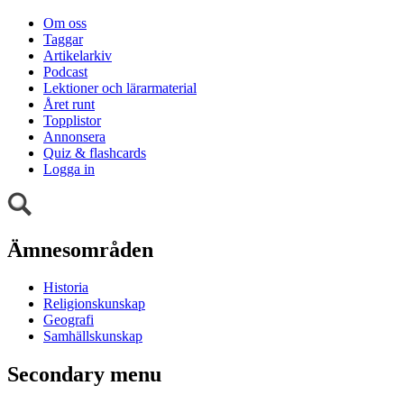
Om oss
Taggar
Artikelarkiv
Podcast
Lektioner och lärarmaterial
Året runt
Topplistor
Annonsera
Quiz & flashcards
Logga in
Ämnesområden
Historia
Religionskunskap
Geografi
Samhällskunskap
Secondary menu