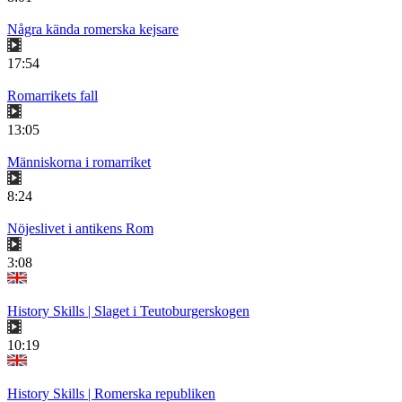
Några kända romerska kejsare
17:54
Romarrikets fall
13:05
Människorna i romarriket
8:24
Nöjeslivet i antikens Rom
3:08
History Skills | Slaget i Teutoburgerskogen
10:19
History Skills | Romerska republiken