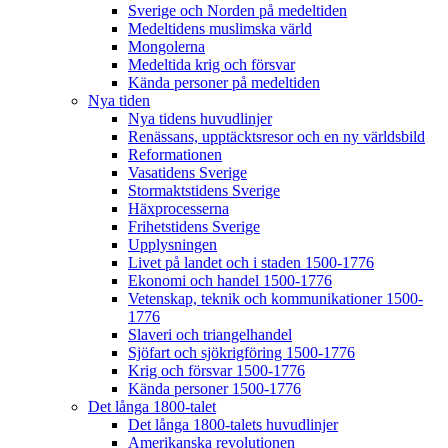
Sverige och Norden på medeltiden
Medeltidens muslimska värld
Mongolerna
Medeltida krig och försvar
Kända personer på medeltiden
Nya tiden
Nya tidens huvudlinjer
Renässans, upptäcktsresor och en ny världsbild
Reformationen
Vasatidens Sverige
Stormaktstidens Sverige
Häxprocesserna
Frihetstidens Sverige
Upplysningen
Livet på landet och i staden 1500-1776
Ekonomi och handel 1500-1776
Vetenskap, teknik och kommunikationer 1500-
1776
Slaveri och triangelhandel
Sjöfart och sjökrigföring 1500-1776
Krig och försvar 1500-1776
Kända personer 1500-1776
Det långa 1800-talet
Det långa 1800-talets huvudlinjer
Amerikanska revolutionen