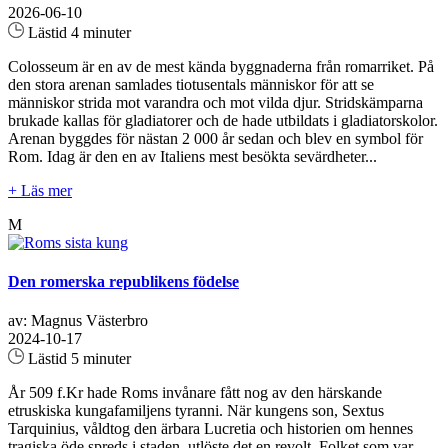
2026-06-10
Lästid 4 minuter
Colosseum är en av de mest kända byggnaderna från romarriket. På
den stora arenan samlades tiotusentals människor för att se
människor strida mot varandra och mot vilda djur. Stridskämparna
brukade kallas för gladiatorer och de hade utbildats i gladiatorskolor.
Arenan byggdes för nästan 2 000 år sedan och blev en symbol för
Rom. Idag är den en av Italiens mest besökta sevärdheter...
+ Läs mer
M
Den romerska republikens födelse
av: Magnus Västerbro
2024-10-17
Lästid 5 minuter
År 509 f.Kr hade Roms invånare fått nog av den härskande
etruskiska kungafamiljens tyranni. När kungens son, Sextus
Tarquinius, våldtog den ärbara Lucretia och historien om hennes
tragiska öde spreds i staden, utlöste det en revolt. Folket som var