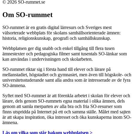
© 2026 SO-rummet.se
Om SO-rummet
SO-rummet är en gratis digital lärresurs och Sveriges mest
välsorterade webbplats för skolans samhällsorienterade ämnen:
historia, religionskunskap, geografi och samhällskunskap.
Webbplatsen ger dig snabb och enkel tillgång till flera tusen
ämnestexter och pedagogiska filmer samt tusentals SO-länkar som
kan användas i undervisningen och skolarbeten.
SO-rummet riktar sig i första hand till elever och lärare på
mellanstadiet, högstadiet och gymnasiet, men även till högskole- och
universitetsstuderande samt alla andra som är intresserade av de fyra
SO-ämnena.
Syftet med SO-rummet är att förenkla arbetet i skolan för elever och
lärare, dels genom SO-rummets egna material i olika ämnen, dels
genom att samla merparten av alla bra och fria SO-resurser som
finns utspridda på Internet på ett och samma ställe. Målet med sajten
är att skapa inspiration, öka intresset och öka kunskaperna inom SO-
ämnena.
Läs om vilka som står bakom webbplatsen >