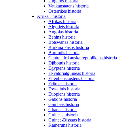
Ungerns historia
Vatikanstatens historia
Österrikes historia
Afrika - historia
Afrikas historia
Algeriets historia
Angolas historia
Benins historia
Botswanas historia
Burkina Fasos historia
Burundis historia
Centralafrikanska republikens historia
Djiboutis historia
Egyptens historia
Ekvatorialguineas historia
Elfenbenskustens historia
Eritreas historia
Eswatinis historia
Etiopiens historia
Gabons historia
Gambias historia
Ghanas historia
Guineas historia
Guinea-Bissaus historia
Kameruns historia