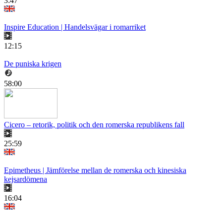
3:47
Inspire Education | Handelsvägar i romarriket
12:15
De puniska krigen
58:00
Cicero – retorik, politik och den romerska republikens fall
25:59
Epimetheus | Jämförelse mellan de romerska och kinesiska
kejsardömena
16:04