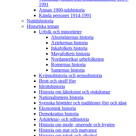
1991
Annan 1900-talshistoria
Kända personer 1914-1991
Nutidshistoria
Historiska teman
Urfolk och minoriteter
Aboriginernas historia
Aztekernas historia
Inkafolkets historia
Mayafolkets historia
Nordamerikas urbefolkning
Romernas historia
Samernas historia
Kvinnohistoria och genushistoria
Brott och straff förr
Idrottshistoria
Historia om läkekonst och sjukdomar
Nationalismens historia
Svenska högtider och traditioner förr och idag
Ekonomisk historia
Demokratins historia
Arkitektur- och stilhistoria
Historia om mode, utseende och hygien
Historia om mat och matvanor
Historia om tobak och alkohol