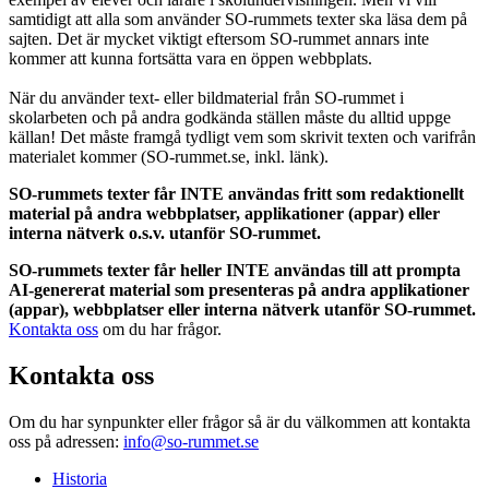
samtidigt att alla som använder SO-rummets texter ska läsa dem på
sajten. Det är mycket viktigt eftersom SO-rummet annars inte
kommer att kunna fortsätta vara en öppen webbplats.
När du använder text- eller bildmaterial från SO-rummet i
skolarbeten och på andra godkända ställen måste du alltid uppge
källan! Det måste framgå tydligt vem som skrivit texten och varifrån
materialet kommer (SO-rummet.se, inkl. länk).
SO-rummets texter får INTE användas fritt som redaktionellt
material på andra webbplatser, applikationer (appar) eller
interna nätverk o.s.v. utanför SO-rummet.
SO-rummets texter får heller INTE användas till att prompta
AI-genererat material som presenteras på andra applikationer
(appar), webbplatser eller interna nätverk utanför SO-rummet.
Kontakta oss
om du har frågor.
Kontakta oss
Om du har synpunkter eller frågor så är du välkommen att kontakta
oss på adressen:
info@so-rummet.se
Historia