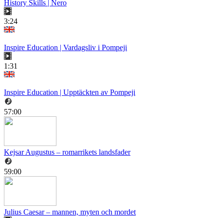
History Skills | Nero
3:24
Inspire Education | Vardagsliv i Pompeji
1:31
Inspire Education | Upptäckten av Pompeji
57:00
Kejsar Augustus – romarrikets landsfader
59:00
Julius Caesar – mannen, myten och mordet