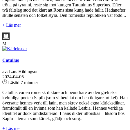
trötta på tyranni, reste sig mot kungen Tarquinius Superbus. Efter
två fältslag stod det klart att Roms sista kung hade fallit. Hädanefter
skulle senaten och folket styra. Den romerska republiken var född...
+ Läs mer
M
Catullus
av: Lars Hildingson
2024-04-05
Lästid 7 minuter
Catullus var en romersk diktare och beundrare av den grekiska
kvinnliga poeten Sapfo (som vi berättat om i en tidigare artikel). Han
översatte hennes verk till latin, men skrev också egna kärleksdikter,
framförallt till en kvinna som han kallade Lesbia. Hennes verkliga
identitet är dock omdiskuterad. I hans dikter utforskas – liksom hos
Sapfo – teman som kärlek, glädje och sorg...
+ Läs mer