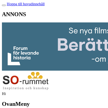
Hoppa till huvudinnehåll
ANNONS
Hi
OvanMeny