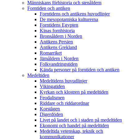
Människans förhistoria och stenåldern
Forntiden och antiken
Forntidens och antikens huvudlinjer
De mesopotamiska kulturerna
Forntidens Egypten
Kinas fornhistoria
Bronsåldern i Norden
Antikens Persien
Antikens Grekland
Romarriket
Järnåldern i Norden
Folkvandringstiden
Kända personer på forntiden och antiken
Medeltiden
Medeltidens huvudlinjer
Vikingatiden
Kyrkan och klostren på medeltiden
Feodalismen
Riddare och riddarordnar
Korstågen
Digerdöden
Livet på landet och i staden på medeltiden
Ekonomi och handel på medeltiden
Medeltida vetenskap, teknik och
kommunikationer