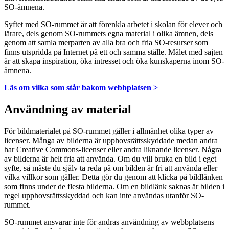
SO-ämnena.
Syftet med SO-rummet är att förenkla arbetet i skolan för elever och
lärare, dels genom SO-rummets egna material i olika ämnen, dels
genom att samla merparten av alla bra och fria SO-resurser som
finns utspridda på Internet på ett och samma ställe. Målet med sajten
är att skapa inspiration, öka intresset och öka kunskaperna inom SO-
ämnena.
Läs om vilka som står bakom webbplatsen >
Användning av material
För bildmaterialet på SO-rummet gäller i allmänhet olika typer av
licenser. Många av bilderna är upphovsrättsskyddade medan andra
har Creative Commons-licenser eller andra liknande licenser. Några
av bilderna är helt fria att använda. Om du vill bruka en bild i eget
syfte, så måste du själv ta reda på om bilden är fri att använda eller
vilka villkor som gäller. Detta gör du genom att klicka på bildlänken
som finns under de flesta bilderna. Om en bildlänk saknas är bilden i
regel upphovsrättsskyddad och kan inte användas utanför SO-
rummet.
SO-rummet ansvarar inte för andras användning av webbplatsens