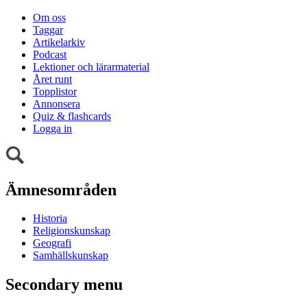
Om oss
Taggar
Artikelarkiv
Podcast
Lektioner och lärarmaterial
Året runt
Topplistor
Annonsera
Quiz & flashcards
Logga in
Ämnesområden
Historia
Religionskunskap
Geografi
Samhällskunskap
Secondary menu