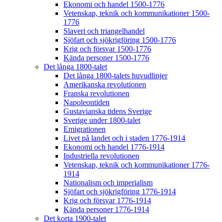
Ekonomi och handel 1500-1776
Vetenskap, teknik och kommunikationer 1500-
1776
Slaveri och triangelhandel
Sjöfart och sjökrigföring 1500-1776
Krig och försvar 1500-1776
Kända personer 1500-1776
Det långa 1800-talet
Det långa 1800-talets huvudlinjer
Amerikanska revolutionen
Franska revolutionen
Napoleontiden
Gustavianska tidens Sverige
Sverige under 1800-talet
Emigrationen
Livet på landet och i staden 1776-1914
Ekonomi och handel 1776-1914
Industriella revolutionen
Vetenskap, teknik och kommunikationer 1776-
1914
Nationalism och imperialism
Sjöfart och sjökrigföring 1776-1914
Krig och försvar 1776-1914
Kända personer 1776-1914
Det korta 1900-talet