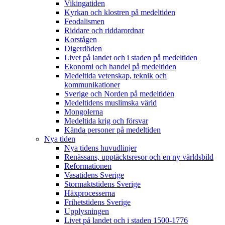
Vikingatiden
Kyrkan och klostren på medeltiden
Feodalismen
Riddare och riddarordnar
Korstågen
Digerdöden
Livet på landet och i staden på medeltiden
Ekonomi och handel på medeltiden
Medeltida vetenskap, teknik och
kommunikationer
Sverige och Norden på medeltiden
Medeltidens muslimska värld
Mongolerna
Medeltida krig och försvar
Kända personer på medeltiden
Nya tiden
Nya tidens huvudlinjer
Renässans, upptäcktsresor och en ny världsbild
Reformationen
Vasatidens Sverige
Stormaktstidens Sverige
Häxprocesserna
Frihetstidens Sverige
Upplysningen
Livet på landet och i staden 1500-1776