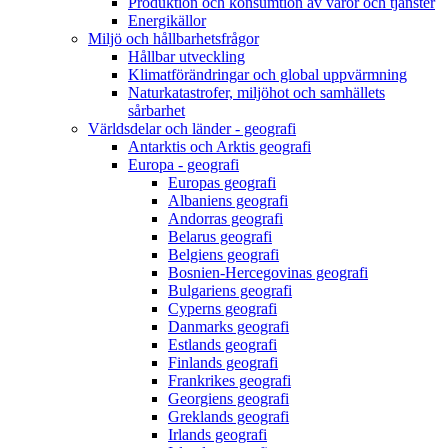
Produktion och konsumtion av varor och tjänster
Energikällor
Miljö och hållbarhetsfrågor
Hållbar utveckling
Klimatförändringar och global uppvärmning
Naturkatastrofer, miljöhot och samhällets
sårbarhet
Världsdelar och länder - geografi
Antarktis och Arktis geografi
Europa - geografi
Europas geografi
Albaniens geografi
Andorras geografi
Belarus geografi
Belgiens geografi
Bosnien-Hercegovinas geografi
Bulgariens geografi
Cyperns geografi
Danmarks geografi
Estlands geografi
Finlands geografi
Frankrikes geografi
Georgiens geografi
Greklands geografi
Irlands geografi