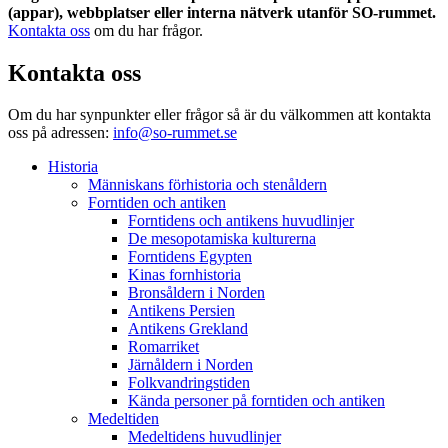
(appar), webbplatser eller interna nätverk utanför SO-rummet.
Kontakta oss
om du har frågor.
Kontakta oss
Om du har synpunkter eller frågor så är du välkommen att kontakta
oss på adressen:
info@so-rummet.se
Historia
Människans förhistoria och stenåldern
Forntiden och antiken
Forntidens och antikens huvudlinjer
De mesopotamiska kulturerna
Forntidens Egypten
Kinas fornhistoria
Bronsåldern i Norden
Antikens Persien
Antikens Grekland
Romarriket
Järnåldern i Norden
Folkvandringstiden
Kända personer på forntiden och antiken
Medeltiden
Medeltidens huvudlinjer