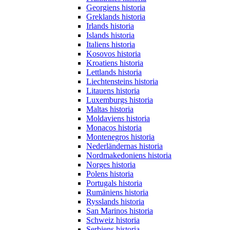
Georgiens historia
Greklands historia
Irlands historia
Islands historia
Italiens historia
Kosovos historia
Kroatiens historia
Lettlands historia
Liechtensteins historia
Litauens historia
Luxemburgs historia
Maltas historia
Moldaviens historia
Monacos historia
Montenegros historia
Nederländernas historia
Nordmakedoniens historia
Norges historia
Polens historia
Portugals historia
Rumäniens historia
Rysslands historia
San Marinos historia
Schweiz historia
Serbiens historia