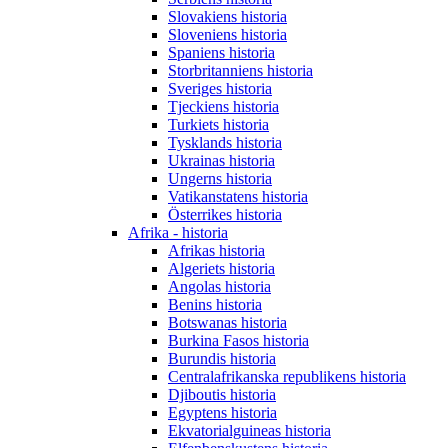
Slovakiens historia
Sloveniens historia
Spaniens historia
Storbritanniens historia
Sveriges historia
Tjeckiens historia
Turkiets historia
Tysklands historia
Ukrainas historia
Ungerns historia
Vatikanstatens historia
Österrikes historia
Afrika - historia
Afrikas historia
Algeriets historia
Angolas historia
Benins historia
Botswanas historia
Burkina Fasos historia
Burundis historia
Centralafrikanska republikens historia
Djiboutis historia
Egyptens historia
Ekvatorialguineas historia