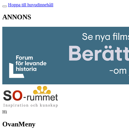
Hoppa till huvudinnehåll
ANNONS
Hi
OvanMeny