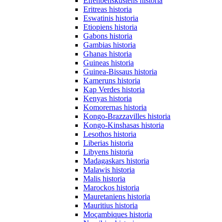
Elfenbenskustens historia
Eritreas historia
Eswatinis historia
Etiopiens historia
Gabons historia
Gambias historia
Ghanas historia
Guineas historia
Guinea-Bissaus historia
Kameruns historia
Kap Verdes historia
Kenyas historia
Komorernas historia
Kongo-Brazzavilles historia
Kongo-Kinshasas historia
Lesothos historia
Liberias historia
Libyens historia
Madagaskars historia
Malawis historia
Malis historia
Marockos historia
Mauretaniens historia
Mauritius historia
Moçambiques historia