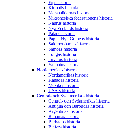
Fijis historia
Kiribatis historia
Marshallöarnas historia
Mikronesiska federationens historia
Naurus historia
Nya Zeelands historia
Palaus historia
Papua Nya Guineas historia
Salomonöarnas historia
Samoas historia
Tongas historia
Tuvalus historia
Vanuatus historia
Nordamerika - historia
Nordamerikas historia
Kanadas historia
Mexikos historia
USA:s historia
Central- och Sydamerika - historia
Central- och Sydamerikas historia
Antigua och Barbudas historia
Argentinas historia
Bahamas historia
Barbados historia
Belizes historia