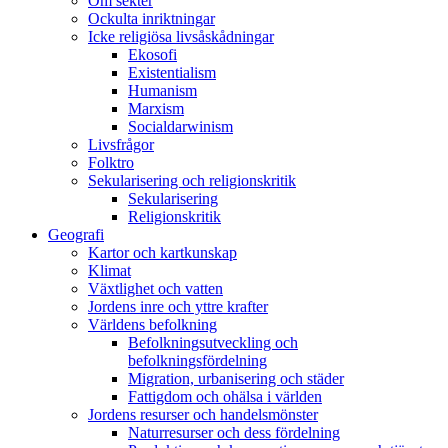
Om sekter
Ockulta inriktningar
Icke religiösa livsåskådningar
Ekosofi
Existentialism
Humanism
Marxism
Socialdarwinism
Livsfrågor
Folktro
Sekularisering och religionskritik
Sekularisering
Religionskritik
Geografi
Kartor och kartkunskap
Klimat
Växtlighet och vatten
Jordens inre och yttre krafter
Världens befolkning
Befolkningsutveckling och
befolkningsfördelning
Migration, urbanisering och städer
Fattigdom och ohälsa i världen
Jordens resurser och handelsmönster
Naturresurser och dess fördelning