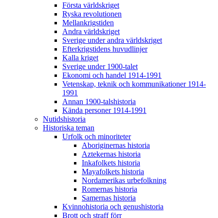
Första världskriget
Ryska revolutionen
Mellankrigstiden
Andra världskriget
Sverige under andra världskriget
Efterkrigstidens huvudlinjer
Kalla kriget
Sverige under 1900-talet
Ekonomi och handel 1914-1991
Vetenskap, teknik och kommunikationer 1914-
1991
Annan 1900-talshistoria
Kända personer 1914-1991
Nutidshistoria
Historiska teman
Urfolk och minoriteter
Aboriginernas historia
Aztekernas historia
Inkafolkets historia
Mayafolkets historia
Nordamerikas urbefolkning
Romernas historia
Samernas historia
Kvinnohistoria och genushistoria
Brott och straff förr