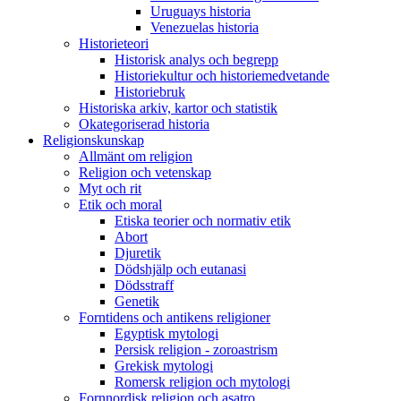
Uruguays historia
Venezuelas historia
Historieteori
Historisk analys och begrepp
Historiekultur och historiemedvetande
Historiebruk
Historiska arkiv, kartor och statistik
Okategoriserad historia
Religionskunskap
Allmänt om religion
Religion och vetenskap
Myt och rit
Etik och moral
Etiska teorier och normativ etik
Abort
Djuretik
Dödshjälp och eutanasi
Dödsstraff
Genetik
Forntidens och antikens religioner
Egyptisk mytologi
Persisk religion - zoroastrism
Grekisk mytologi
Romersk religion och mytologi
Fornnordisk religion och asatro