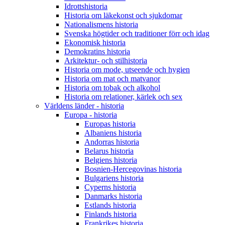
Idrottshistoria
Historia om läkekonst och sjukdomar
Nationalismens historia
Svenska högtider och traditioner förr och idag
Ekonomisk historia
Demokratins historia
Arkitektur- och stilhistoria
Historia om mode, utseende och hygien
Historia om mat och matvanor
Historia om tobak och alkohol
Historia om relationer, kärlek och sex
Världens länder - historia
Europa - historia
Europas historia
Albaniens historia
Andorras historia
Belarus historia
Belgiens historia
Bosnien-Hercegovinas historia
Bulgariens historia
Cyperns historia
Danmarks historia
Estlands historia
Finlands historia
Frankrikes historia