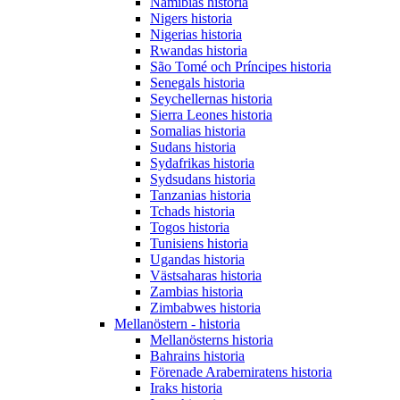
Namibias historia
Nigers historia
Nigerias historia
Rwandas historia
São Tomé och Príncipes historia
Senegals historia
Seychellernas historia
Sierra Leones historia
Somalias historia
Sudans historia
Sydafrikas historia
Sydsudans historia
Tanzanias historia
Tchads historia
Togos historia
Tunisiens historia
Ugandas historia
Västsaharas historia
Zambias historia
Zimbabwes historia
Mellanöstern - historia
Mellanösterns historia
Bahrains historia
Förenade Arabemiratens historia
Iraks historia