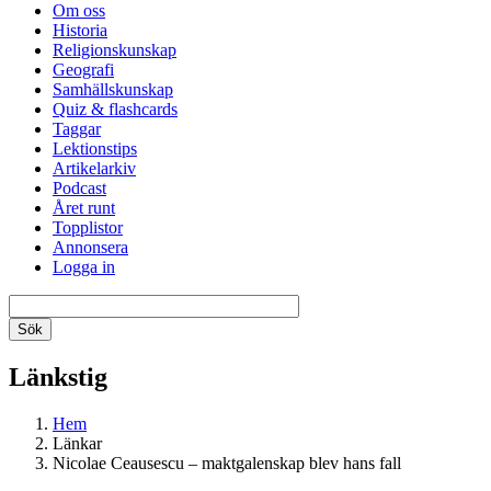
Om oss
Historia
Religionskunskap
Geografi
Samhällskunskap
Quiz & flashcards
Taggar
Lektionstips
Artikelarkiv
Podcast
Året runt
Topplistor
Annonsera
Logga in
Länkstig
Hem
Länkar
Nicolae Ceausescu – maktgalenskap blev hans fall