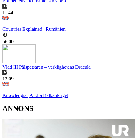
Epimetheus | Rumäniens historia
11:44
Countries Explained | Rumänien
56:00
Vlad III Pålspetsaren – verklighetens Dracula
12:09
Knowledgia | Andra Balkankriget
ANNONS