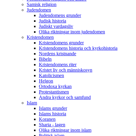
Samisk religion
Judendomen
Judendomens grunder
Judisk historia
Judiskt vardagsliv
Olika riktningar inom judendomen
Kristendomen
Kristendomens grunder
Kristendomens historia och kyrkohistoria
Nordens kristnande
Bibeln
Kristendomens riter
Kristet liv och människosyn
Katolicismen
Helgon
Ortodoxa kyrkan
Protestantismen
Andra kyrkor och samfund
Islam
Islams grunder
Islams historia
Koranen
Sharia - lagen
Olika riktningar inom islam
Politisk islam