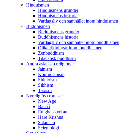
Hinduismen
Hinduismens grunder
Hinduismens historia
Vardagsliv och samhället inom hinduismen
Buddhismen
Buddhismens grunder
Buddhismens historia
Vardagsliv och samhället inom buddhismen
Olika riktningar inom buddhismen
Zenbuddhism
Tibetansk buddhism
Andra asiatiska religioner
Jainism
Konfucianism
Shintoism
Sikhism
Taoism
Nyreligiösa rörelser
New Age
Bahá'í
Enighetskyrkan
Hare Krishna
Satanism
Scientologi