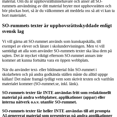
material. Om du är upphovsrättsinnehavare och anser att SO-
rummets användning av ditt material bryter mot upphovsrätten och
bör plockas bort, så är du välkommen att meddela oss så att vi kan ta
bort materialet.
SO-rummets texter är upphovsrättsskyddade enligt
svensk lag
Vi vill gärna att SO-rummet används som kunskapskälla, till
exempel av elever och lärare i skolundervisningen. Men vi vill
samtidigt att alla som använder SO-rummets texter ska läsa dem på
sajten. Det är mycket viktigt eftersom SO-rummet annars inte
kommer att kunna fortsätta vara en öppen webbplats.
När du använder text- eller bildmaterial från SO-rummet i
skolarbeten och på andra godkända ställen måste du alltid uppge
källan! Det måste framgå tydligt vem som skrivit texten och varifrån
materialet kommer (SO-rummet.se, inkl. länk).
SO-rummets texter får INTE användas fritt som redaktionellt
material på andra webbplatser, applikationer (appar) eller
interna nätverk o.s.v. utanför SO-rummet.
SO-rummets texter får heller INTE användas till att prompta
AI-genererat material som presenteras på andra applikationer