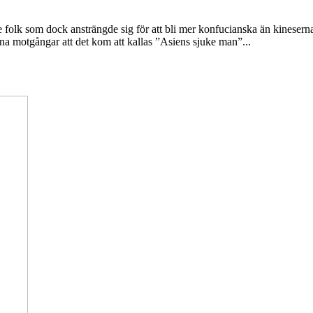
e folk som dock ansträngde sig för att bli mer konfucianska än kineserna
ana motgångar att det kom att kallas ”Asiens sjuke man”...