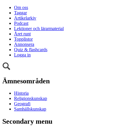
Om oss
Taggar
Artikelarkiv
Podcast
Lektioner och lärarmaterial
Året runt
Topplistor
Annonsera
Quiz & flashcards
Logga in
Ämnesområden
Historia
Religionskunskap
Geografi
Samhällskunskap
Secondary menu