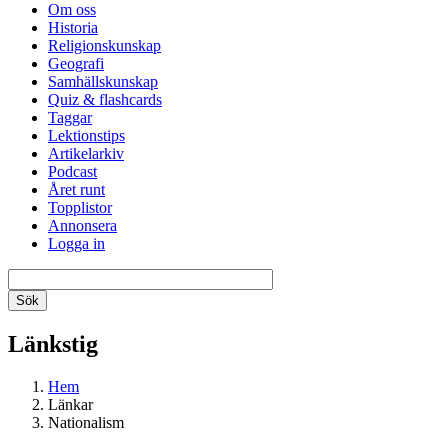
Om oss
Historia
Religionskunskap
Geografi
Samhällskunskap
Quiz & flashcards
Taggar
Lektionstips
Artikelarkiv
Podcast
Året runt
Topplistor
Annonsera
Logga in
Länkstig
Hem
Länkar
Nationalism