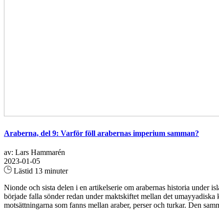
Araberna, del 9: Varför föll arabernas imperium samman?
av: Lars Hammarén
2023-01-05
Lästid 13 minuter
Nionde och sista delen i en artikelserie om arabernas historia under is
började falla sönder redan under maktskiftet mellan det umayyadiska k
motsättningarna som fanns mellan araber, perser och turkar. Den samma