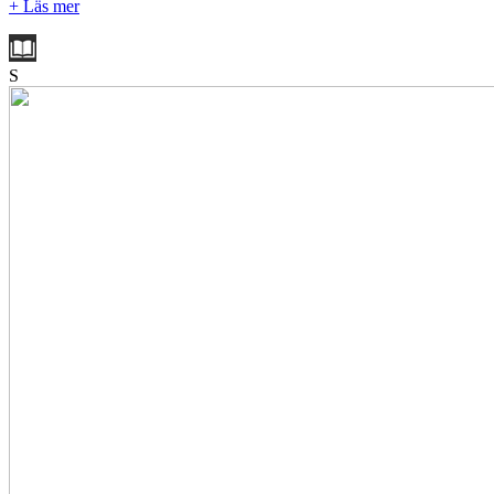
+ Läs mer
S