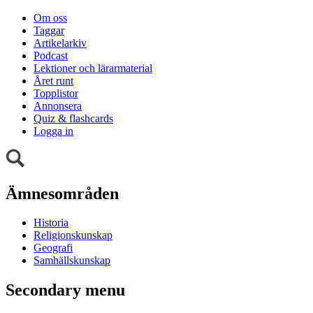
Om oss
Taggar
Artikelarkiv
Podcast
Lektioner och lärarmaterial
Året runt
Topplistor
Annonsera
Quiz & flashcards
Logga in
Ämnesområden
Historia
Religionskunskap
Geografi
Samhällskunskap
Secondary menu