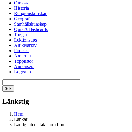
Om oss
Historia
Religionskunskap
Geografi
Samhällskunskap
Quiz & flashcards
Taggar
Lektionstips
Artikelarkiv
Podcast
Året runt
Topplistor
Annonsera
Logga in
Länkstig
Hem
Länkar
Landguidens fakta om Iran