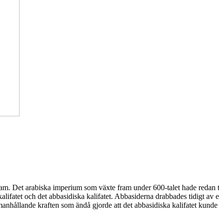
lam. Det arabiska imperium som växte fram under 600-talet hade redan två
alifatet och det abbasidiska kalifatet. Abbasiderna drabbades tidigt av 
nhållande kraften som ändå gjorde att det abbasidiska kalifatet kunde 