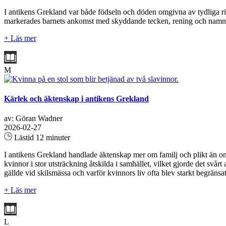
I antikens Grekland var både födseln och döden omgivna av tydliga ritual
markerades barnets ankomst med skyddande tecken, rening och namngivn
+ Läs mer
M
Kärlek och äktenskap i antikens Grekland
av: Göran Wadner
2026-02-27
Lästid 12 minuter
I antikens Grekland handlade äktenskap mer om familj och plikt än om 
kvinnor i stor utsträckning åtskilda i samhället, vilket gjorde det svårt
gällde vid skilsmässa och varför kvinnors liv ofta blev starkt begräns
+ Läs mer
L