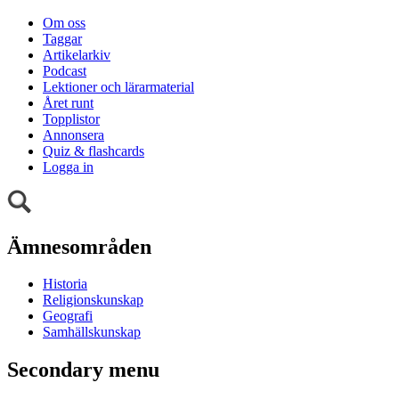
Om oss
Taggar
Artikelarkiv
Podcast
Lektioner och lärarmaterial
Året runt
Topplistor
Annonsera
Quiz & flashcards
Logga in
Ämnesområden
Historia
Religionskunskap
Geografi
Samhällskunskap
Secondary menu