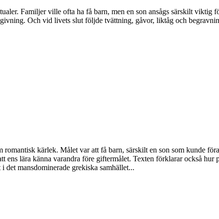
er. Familjer ville ofta ha få barn, men en son ansågs särskilt viktig för
ing. Och vid livets slut följde tvättning, gåvor, liktåg och begravni
romantisk kärlek. Målet var att få barn, särskilt en son som kunde föra
 att ens lära känna varandra före giftermålet. Texten förklarar också hur 
at i det mansdominerade grekiska samhället...