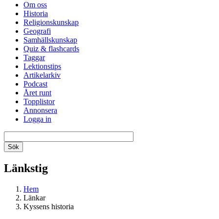
Om oss
Historia
Religionskunskap
Geografi
Samhällskunskap
Quiz & flashcards
Taggar
Lektionstips
Artikelarkiv
Podcast
Året runt
Topplistor
Annonsera
Logga in
Länkstig
Hem
Länkar
Kyssens historia