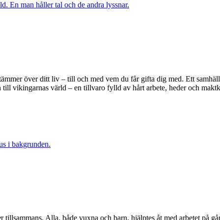
ämmer över ditt liv – till och med vem du får gifta dig med. Ett samhäll
ll vikingarnas värld – en tillvaro fylld av hårt arbete, heder och maktka
er tillsammans. Alla, både vuxna och barn, hjälptes åt med arbetet på 