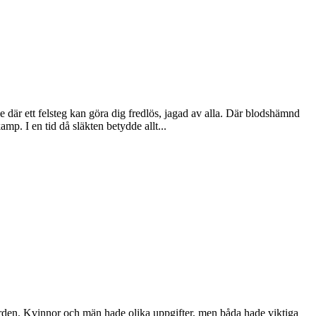
e där ett felsteg kan göra dig fredlös, jagad av alla. Där blodshämnd
mp. I en tid då släkten betydde allt...
gården. Kvinnor och män hade olika uppgifter, men båda hade viktiga