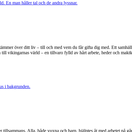
ämmer över ditt liv – till och med vem du får gifta dig med. Ett samhäll
ll vikingarnas värld – en tillvaro fylld av hårt arbete, heder och maktka
er tillsammans. Alla, både vuxna och barn, hjälptes åt med arbetet på 