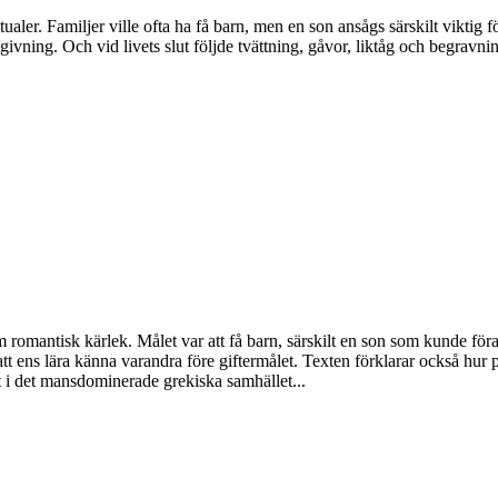
er. Familjer ville ofta ha få barn, men en son ansågs särskilt viktig för
ing. Och vid livets slut följde tvättning, gåvor, liktåg och begravni
romantisk kärlek. Målet var att få barn, särskilt en son som kunde föra
 att ens lära känna varandra före giftermålet. Texten förklarar också hur 
at i det mansdominerade grekiska samhället...