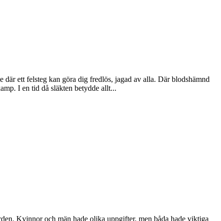
e där ett felsteg kan göra dig fredlös, jagad av alla. Där blodshämnd
mp. I en tid då släkten betydde allt...
gården. Kvinnor och män hade olika uppgifter, men båda hade viktiga