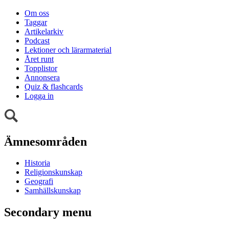
Om oss
Taggar
Artikelarkiv
Podcast
Lektioner och lärarmaterial
Året runt
Topplistor
Annonsera
Quiz & flashcards
Logga in
Ämnesområden
Historia
Religionskunskap
Geografi
Samhällskunskap
Secondary menu