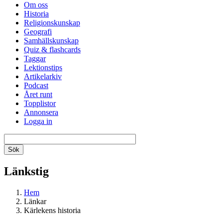
Om oss
Historia
Religionskunskap
Geografi
Samhällskunskap
Quiz & flashcards
Taggar
Lektionstips
Artikelarkiv
Podcast
Året runt
Topplistor
Annonsera
Logga in
Länkstig
Hem
Länkar
Kärlekens historia