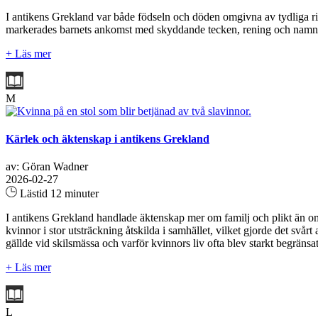
I antikens Grekland var både födseln och döden omgivna av tydliga ritual
markerades barnets ankomst med skyddande tecken, rening och namngivn
+ Läs mer
M
Kärlek och äktenskap i antikens Grekland
av: Göran Wadner
2026-02-27
Lästid 12 minuter
I antikens Grekland handlade äktenskap mer om familj och plikt än om 
kvinnor i stor utsträckning åtskilda i samhället, vilket gjorde det svårt
gällde vid skilsmässa och varför kvinnors liv ofta blev starkt begräns
+ Läs mer
L