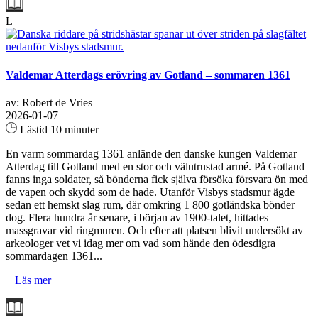
L
Valdemar Atterdags erövring av Gotland – sommaren 1361
av: Robert de Vries
2026-01-07
Lästid 10 minuter
En varm sommardag 1361 anlände den danske kungen Valdemar
Atterdag till Gotland med en stor och välutrustad armé. På Gotland
fanns inga soldater, så bönderna fick själva försöka försvara ön med
de vapen och skydd som de hade. Utanför Visbys stadsmur ägde
sedan ett hemskt slag rum, där omkring 1 800 gotländska bönder
dog. Flera hundra år senare, i början av 1900-talet, hittades
massgravar vid ringmuren. Och efter att platsen blivit undersökt av
arkeologer vet vi idag mer om vad som hände den ödesdigra
sommardagen 1361...
+ Läs mer