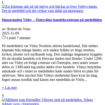
L
Hansestaden Visby – Östersjöns handelscentrum på medeltiden
av: Robert de Vries
2025-11-09
Lästid 7 minuter
På medeltiden var Visby Nordens största handelsstad. Här möttes
köpmän från många länder, och staden fylldes av höga stenhus,
kyrkor, kloster och myllrande torg. Den mäktiga ringmuren byggdes
för att skydda handeln och försvara staden mot fiender. Under 1200-
talet var Visby ett livligt centrum vid Östersjön, men under senare
delen av 1300-talet tog andra städer över handeln. Visbys betydelse
minskade och i slutet av medeltiden hade staden blivit en plats för
sjörövare. Men mycket från Visbys storhetstid finns kvar än idag.
Ingen annan nordisk stad känns mer medeltida än Visby...
+ Läs mer
S