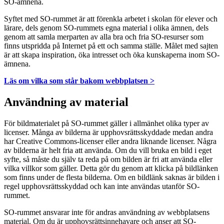
SO-ämnena.
Syftet med SO-rummet är att förenkla arbetet i skolan för elever och
lärare, dels genom SO-rummets egna material i olika ämnen, dels
genom att samla merparten av alla bra och fria SO-resurser som
finns utspridda på Internet på ett och samma ställe. Målet med sajten
är att skapa inspiration, öka intresset och öka kunskaperna inom SO-
ämnena.
Läs om vilka som står bakom webbplatsen >
Användning av material
För bildmaterialet på SO-rummet gäller i allmänhet olika typer av
licenser. Många av bilderna är upphovsrättsskyddade medan andra
har Creative Commons-licenser eller andra liknande licenser. Några
av bilderna är helt fria att använda. Om du vill bruka en bild i eget
syfte, så måste du själv ta reda på om bilden är fri att använda eller
vilka villkor som gäller. Detta gör du genom att klicka på bildlänken
som finns under de flesta bilderna. Om en bildlänk saknas är bilden i
regel upphovsrättsskyddad och kan inte användas utanför SO-
rummet.
SO-rummet ansvarar inte för andras användning av webbplatsens
material. Om du är upphovsrättsinnehavare och anser att SO-