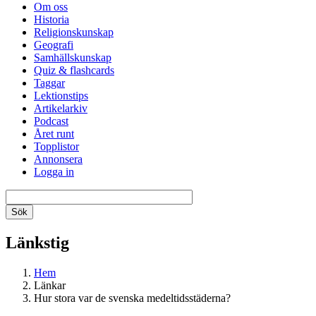
Om oss
Historia
Religionskunskap
Geografi
Samhällskunskap
Quiz & flashcards
Taggar
Lektionstips
Artikelarkiv
Podcast
Året runt
Topplistor
Annonsera
Logga in
Länkstig
Hem
Länkar
Hur stora var de svenska medeltidsstäderna?