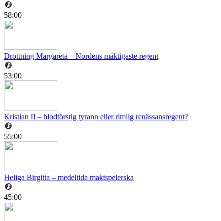
58:00
Drottning Margareta – Nordens mäktigaste regent
53:00
Kristian II – blodtörstig tyrann eller rimlig renässansregent?
55:00
Heliga Birgitta – medeltida maktspelerska
45:00