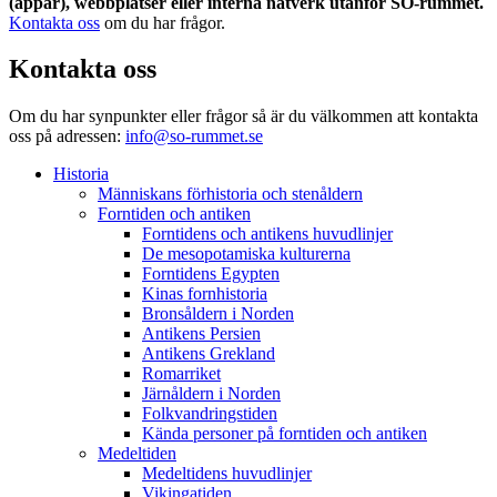
(appar), webbplatser eller interna nätverk utanför SO-rummet.
Kontakta oss
om du har frågor.
Kontakta oss
Om du har synpunkter eller frågor så är du välkommen att kontakta
oss på adressen:
info@so-rummet.se
Historia
Människans förhistoria och stenåldern
Forntiden och antiken
Forntidens och antikens huvudlinjer
De mesopotamiska kulturerna
Forntidens Egypten
Kinas fornhistoria
Bronsåldern i Norden
Antikens Persien
Antikens Grekland
Romarriket
Järnåldern i Norden
Folkvandringstiden
Kända personer på forntiden och antiken
Medeltiden
Medeltidens huvudlinjer
Vikingatiden