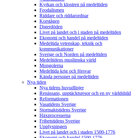
Kyrkan och klostren på medeltiden
Feodalismen
Riddare och riddarordnar
Korstågen
Digerdöden
Livet på landet och i staden på medeltiden
Ekonomi och handel på medeltiden
Medeltida vetenskap, teknik och
kommunikationer
Sverige och Norden på medeltiden
Medeltidens muslimska värld
Mongolerna
Medeltida krig och försvar
Kända personer på medeltiden
Nya tiden
Nya tidens huvudlinjer
Renässans, upptäcktsresor och en ny världsbild
Reformationen
Vasatidens Sverige
Stormaktstidens Sverige
Häxprocesserna
Frihetstidens Sverige
Upplysningen
Livet på landet och i staden 1500-1776
Ekonomi och handel 1500-1776