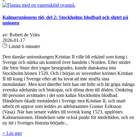
Kalmarunionens tid, del 2: Stockholms blodbad och slutet på
unionen
av: Robert de Vries
2026-01-17
Lästid 6 minuter
Den danske unionskungen Kristian II ville bli erkänd som kung i
Sverige och stärka sin kontroll över handeln i Norden. Efter strider
där Sten Sture den yngre besegrades, kunde danskarna inta
Stockholm hösten 1520. Och i början av november kröntes Kristian
II till kung i Sverige efter att ha lovat att inte straffa sina
motståndare. Men kort därefter bröt han sitt löfte och lät gripa många
svenska adelsmän och biskopar, och döma dem till döden. Omkring
80 personer avrättades i det som kallas Stockholms blodbad.
Händelsen ökade motståndet i Sverige mot Kristian II, och snart
utbröt ett uppror som leddes av adelsmannen Gustav Eriksson
(Vasa). När han senare valdes till svensk kung 1523, upplöstes
Kalmarunionen. Händelsen satte också punkt för medeltiden, och en
ny tid i Sveriges historia började...
+ Läs mer