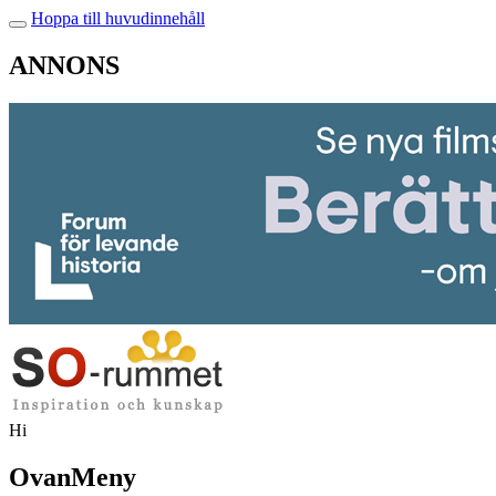
Hoppa till huvudinnehåll
ANNONS
Hi
OvanMeny