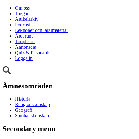
Om oss
Taggar
Artikelarkiv
Podcast
Lektioner och lärarmaterial
Året runt
Topplistor
Annonsera
Quiz & flashcards
Logga in
Ämnesområden
Historia
Religionskunskap
Geografi
Samhällskunskap
Secondary menu