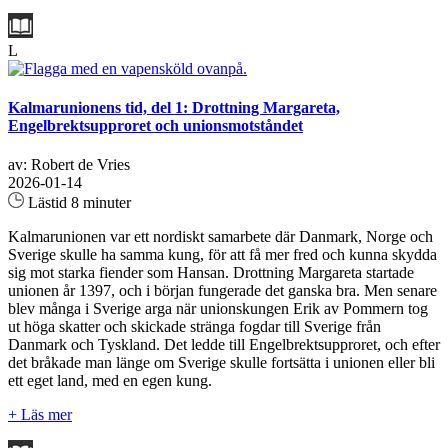
L
Kalmarunionens tid, del 1: Drottning Margareta,
Engelbrektsupproret och unionsmotståndet
av: Robert de Vries
2026-01-14
Lästid 8 minuter
Kalmarunionen var ett nordiskt samarbete där Danmark, Norge och
Sverige skulle ha samma kung, för att få mer fred och kunna skydda
sig mot starka fiender som Hansan. Drottning Margareta startade
unionen år 1397, och i början fungerade det ganska bra. Men senare
blev många i Sverige arga när unionskungen Erik av Pommern tog
ut höga skatter och skickade stränga fogdar till Sverige från
Danmark och Tyskland. Det ledde till Engelbrektsupproret, och efter
det bråkade man länge om Sverige skulle fortsätta i unionen eller bli
ett eget land, med en egen kung.
+ Läs mer