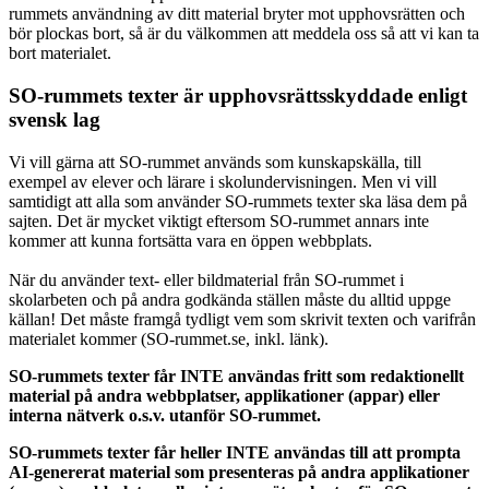
rummets användning av ditt material bryter mot upphovsrätten och
bör plockas bort, så är du välkommen att meddela oss så att vi kan ta
bort materialet.
SO-rummets texter är upphovsrättsskyddade enligt
svensk lag
Vi vill gärna att SO-rummet används som kunskapskälla, till
exempel av elever och lärare i skolundervisningen. Men vi vill
samtidigt att alla som använder SO-rummets texter ska läsa dem på
sajten. Det är mycket viktigt eftersom SO-rummet annars inte
kommer att kunna fortsätta vara en öppen webbplats.
När du använder text- eller bildmaterial från SO-rummet i
skolarbeten och på andra godkända ställen måste du alltid uppge
källan! Det måste framgå tydligt vem som skrivit texten och varifrån
materialet kommer (SO-rummet.se, inkl. länk).
SO-rummets texter får INTE användas fritt som redaktionellt
material på andra webbplatser, applikationer (appar) eller
interna nätverk o.s.v. utanför SO-rummet.
SO-rummets texter får heller INTE användas till att prompta
AI-genererat material som presenteras på andra applikationer