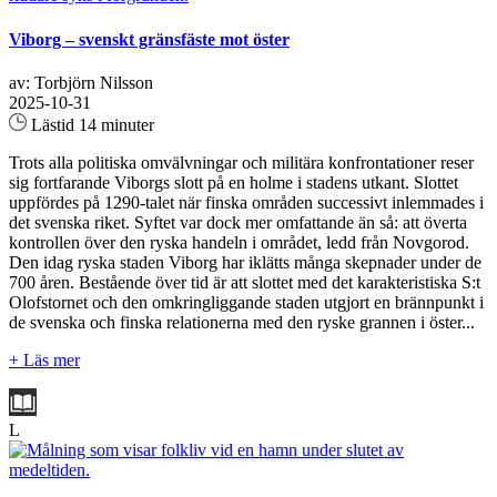
Viborg – svenskt gränsfäste mot öster
av: Torbjörn Nilsson
2025-10-31
Lästid 14 minuter
Trots alla politiska omvälvningar och militära konfrontationer reser
sig fortfarande Viborgs slott på en holme i stadens utkant. Slottet
uppfördes på 1290-talet när finska områden successivt inlemmades i
det svenska riket. Syftet var dock mer omfattande än så: att överta
kontrollen över den ryska handeln i området, ledd från Novgorod.
Den idag ryska staden Viborg har iklätts många skepnader under de
700 åren. Bestående över tid är att slottet med det karakteristiska S:t
Olofstornet och den omkringliggande staden utgjort en brännpunkt i
de svenska och finska relationerna med den ryske grannen i öster...
+ Läs mer
L