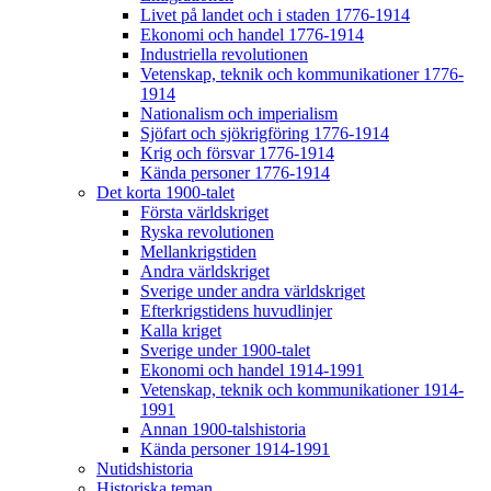
Livet på landet och i staden 1776-1914
Ekonomi och handel 1776-1914
Industriella revolutionen
Vetenskap, teknik och kommunikationer 1776-
1914
Nationalism och imperialism
Sjöfart och sjökrigföring 1776-1914
Krig och försvar 1776-1914
Kända personer 1776-1914
Det korta 1900-talet
Första världskriget
Ryska revolutionen
Mellankrigstiden
Andra världskriget
Sverige under andra världskriget
Efterkrigstidens huvudlinjer
Kalla kriget
Sverige under 1900-talet
Ekonomi och handel 1914-1991
Vetenskap, teknik och kommunikationer 1914-
1991
Annan 1900-talshistoria
Kända personer 1914-1991
Nutidshistoria
Historiska teman