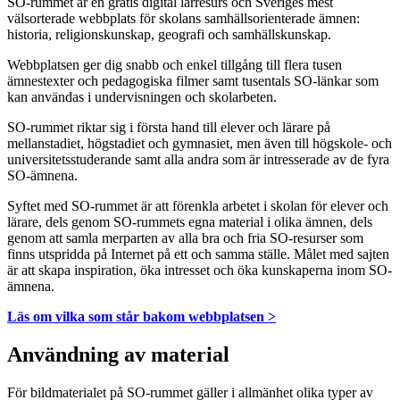
SO-rummet är en gratis digital lärresurs och Sveriges mest
välsorterade webbplats för skolans samhällsorienterade ämnen:
historia, religionskunskap, geografi och samhällskunskap.
Webbplatsen ger dig snabb och enkel tillgång till flera tusen
ämnestexter och pedagogiska filmer samt tusentals SO-länkar som
kan användas i undervisningen och skolarbeten.
SO-rummet riktar sig i första hand till elever och lärare på
mellanstadiet, högstadiet och gymnasiet, men även till högskole- och
universitetsstuderande samt alla andra som är intresserade av de fyra
SO-ämnena.
Syftet med SO-rummet är att förenkla arbetet i skolan för elever och
lärare, dels genom SO-rummets egna material i olika ämnen, dels
genom att samla merparten av alla bra och fria SO-resurser som
finns utspridda på Internet på ett och samma ställe. Målet med sajten
är att skapa inspiration, öka intresset och öka kunskaperna inom SO-
ämnena.
Läs om vilka som står bakom webbplatsen >
Användning av material
För bildmaterialet på SO-rummet gäller i allmänhet olika typer av