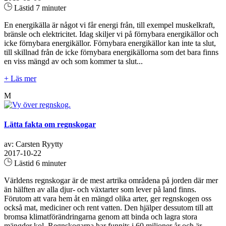
Lästid 7 minuter
En energikälla är något vi får energi från, till exempel muskelkraft,
bränsle och elektricitet. Idag skiljer vi på förnybara energikällor och
icke förnybara energikällor. Förnybara energikällor kan inte ta slut,
till skillnad från de icke förnybara energikällorna som det bara finns
en viss mängd av och som kommer ta slut...
+ Läs mer
M
Lätta fakta om regnskogar
av: Carsten Ryytty
2017-10-22
Lästid 6 minuter
Världens regnskogar är de mest artrika områdena på jorden där mer
än hälften av alla djur- och växtarter som lever på land finns.
Förutom att vara hem åt en mängd olika arter, ger regnskogen oss
också mat, mediciner och rent vatten. Den hjälper dessutom till att
bromsa klimatförändringarna genom att binda och lagra stora
mängder kol. Regnskogarna har funnits i 60 miljoner år och är