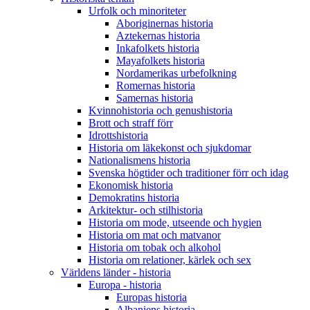
Urfolk och minoriteter
Aboriginernas historia
Aztekernas historia
Inkafolkets historia
Mayafolkets historia
Nordamerikas urbefolkning
Romernas historia
Samernas historia
Kvinnohistoria och genushistoria
Brott och straff förr
Idrottshistoria
Historia om läkekonst och sjukdomar
Nationalismens historia
Svenska högtider och traditioner förr och idag
Ekonomisk historia
Demokratins historia
Arkitektur- och stilhistoria
Historia om mode, utseende och hygien
Historia om mat och matvanor
Historia om tobak och alkohol
Historia om relationer, kärlek och sex
Världens länder - historia
Europa - historia
Europas historia
Albaniens historia