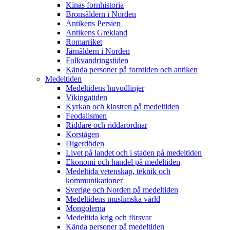
Kinas fornhistoria
Bronsåldern i Norden
Antikens Persien
Antikens Grekland
Romarriket
Järnåldern i Norden
Folkvandringstiden
Kända personer på forntiden och antiken
Medeltiden
Medeltidens huvudlinjer
Vikingatiden
Kyrkan och klostren på medeltiden
Feodalismen
Riddare och riddarordnar
Korstågen
Digerdöden
Livet på landet och i staden på medeltiden
Ekonomi och handel på medeltiden
Medeltida vetenskap, teknik och
kommunikationer
Sverige och Norden på medeltiden
Medeltidens muslimska värld
Mongolerna
Medeltida krig och försvar
Kända personer på medeltiden