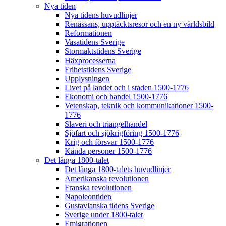
Nya tiden
Nya tidens huvudlinjer
Renässans, upptäcktsresor och en ny världsbild
Reformationen
Vasatidens Sverige
Stormaktstidens Sverige
Häxprocesserna
Frihetstidens Sverige
Upplysningen
Livet på landet och i staden 1500-1776
Ekonomi och handel 1500-1776
Vetenskap, teknik och kommunikationer 1500-
1776
Slaveri och triangelhandel
Sjöfart och sjökrigföring 1500-1776
Krig och försvar 1500-1776
Kända personer 1500-1776
Det långa 1800-talet
Det långa 1800-talets huvudlinjer
Amerikanska revolutionen
Franska revolutionen
Napoleontiden
Gustavianska tidens Sverige
Sverige under 1800-talet
Emigrationen