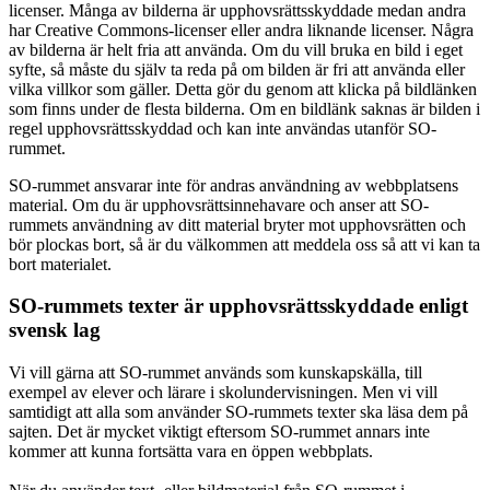
licenser. Många av bilderna är upphovsrättsskyddade medan andra
har Creative Commons-licenser eller andra liknande licenser. Några
av bilderna är helt fria att använda. Om du vill bruka en bild i eget
syfte, så måste du själv ta reda på om bilden är fri att använda eller
vilka villkor som gäller. Detta gör du genom att klicka på bildlänken
som finns under de flesta bilderna. Om en bildlänk saknas är bilden i
regel upphovsrättsskyddad och kan inte användas utanför SO-
rummet.
SO-rummet ansvarar inte för andras användning av webbplatsens
material. Om du är upphovsrättsinnehavare och anser att SO-
rummets användning av ditt material bryter mot upphovsrätten och
bör plockas bort, så är du välkommen att meddela oss så att vi kan ta
bort materialet.
SO-rummets texter är upphovsrättsskyddade enligt
svensk lag
Vi vill gärna att SO-rummet används som kunskapskälla, till
exempel av elever och lärare i skolundervisningen. Men vi vill
samtidigt att alla som använder SO-rummets texter ska läsa dem på
sajten. Det är mycket viktigt eftersom SO-rummet annars inte
kommer att kunna fortsätta vara en öppen webbplats.