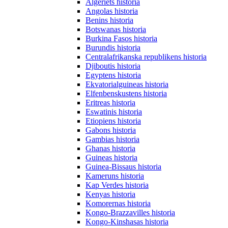
Algeriets historia
Angolas historia
Benins historia
Botswanas historia
Burkina Fasos historia
Burundis historia
Centralafrikanska republikens historia
Djiboutis historia
Egyptens historia
Ekvatorialguineas historia
Elfenbenskustens historia
Eritreas historia
Eswatinis historia
Etiopiens historia
Gabons historia
Gambias historia
Ghanas historia
Guineas historia
Guinea-Bissaus historia
Kameruns historia
Kap Verdes historia
Kenyas historia
Komorernas historia
Kongo-Brazzavilles historia
Kongo-Kinshasas historia