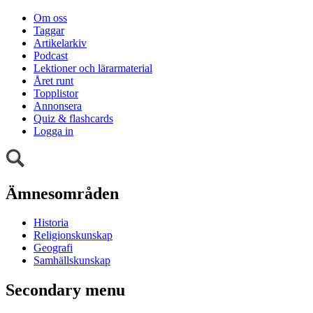
Om oss
Taggar
Artikelarkiv
Podcast
Lektioner och lärarmaterial
Året runt
Topplistor
Annonsera
Quiz & flashcards
Logga in
Ämnesområden
Historia
Religionskunskap
Geografi
Samhällskunskap
Secondary menu