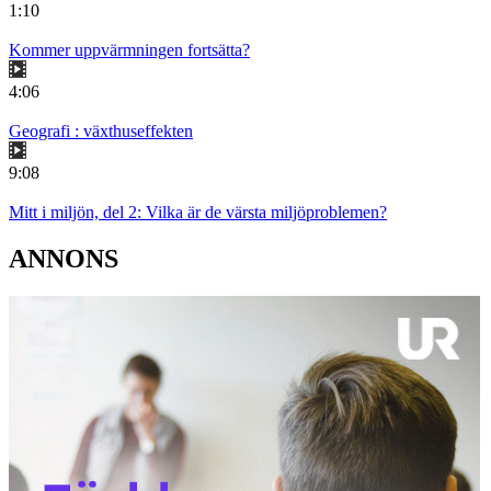
1:10
Kommer uppvärmningen fortsätta?
4:06
Geografi : växthuseffekten
9:08
Mitt i miljön, del 2: Vilka är de värsta miljöproblemen?
ANNONS