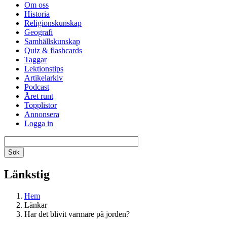
Om oss
Historia
Religionskunskap
Geografi
Samhällskunskap
Quiz & flashcards
Taggar
Lektionstips
Artikelarkiv
Podcast
Året runt
Topplistor
Annonsera
Logga in
Länkstig
Hem
Länkar
Har det blivit varmare på jorden?