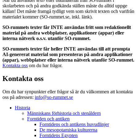
När du använder text- eller bildmaterial från SO-rummet i
skolarbeten och på andra godkända ställen måste du alltid uppge
källan! Det måste framgå tydligt vem som skrivit texten och varifrån
materialet kommer (SO-rummet.se, inkl. länk).
SO-rummets texter får INTE användas fritt som redaktionellt
material på andra webbplatser, applikationer (appar) eller
interna nätverk o.s.v. utanför SO-rummet.
SO-rummets texter får heller INTE användas till att prompta
AI-genererat material som presenteras på andra applikationer
(appar), webbplatser eller interna nätverk utanför SO-rummet.
Kontakta oss
om du har frågor.
Kontakta oss
Om du har synpunkter eller frågor så är du välkommen att kontakta
oss på adressen:
info@so-rummet.se
Historia
Människans förhistoria och stenåldern
Forntiden och antiken
Forntidens och antikens huvudlinjer
De mesopotamiska kulturerna
Forntidens Egypten