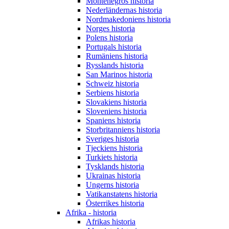
Montenegros historia
Nederländernas historia
Nordmakedoniens historia
Norges historia
Polens historia
Portugals historia
Rumäniens historia
Rysslands historia
San Marinos historia
Schweiz historia
Serbiens historia
Slovakiens historia
Sloveniens historia
Spaniens historia
Storbritanniens historia
Sveriges historia
Tjeckiens historia
Turkiets historia
Tysklands historia
Ukrainas historia
Ungerns historia
Vatikanstatens historia
Österrikes historia
Afrika - historia
Afrikas historia