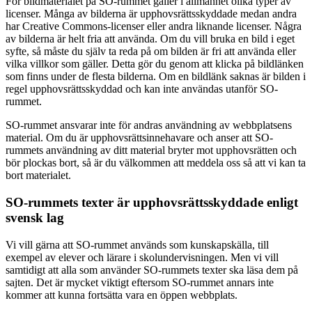
För bildmaterialet på SO-rummet gäller i allmänhet olika typer av
licenser. Många av bilderna är upphovsrättsskyddade medan andra
har Creative Commons-licenser eller andra liknande licenser. Några
av bilderna är helt fria att använda. Om du vill bruka en bild i eget
syfte, så måste du själv ta reda på om bilden är fri att använda eller
vilka villkor som gäller. Detta gör du genom att klicka på bildlänken
som finns under de flesta bilderna. Om en bildlänk saknas är bilden i
regel upphovsrättsskyddad och kan inte användas utanför SO-
rummet.
SO-rummet ansvarar inte för andras användning av webbplatsens
material. Om du är upphovsrättsinnehavare och anser att SO-
rummets användning av ditt material bryter mot upphovsrätten och
bör plockas bort, så är du välkommen att meddela oss så att vi kan ta
bort materialet.
SO-rummets texter är upphovsrättsskyddade enligt
svensk lag
Vi vill gärna att SO-rummet används som kunskapskälla, till
exempel av elever och lärare i skolundervisningen. Men vi vill
samtidigt att alla som använder SO-rummets texter ska läsa dem på
sajten. Det är mycket viktigt eftersom SO-rummet annars inte
kommer att kunna fortsätta vara en öppen webbplats.