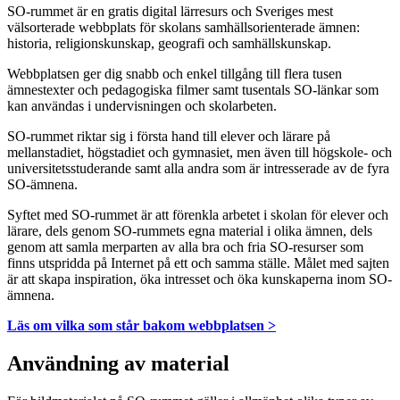
SO-rummet är en gratis digital lärresurs och Sveriges mest
välsorterade webbplats för skolans samhällsorienterade ämnen:
historia, religionskunskap, geografi och samhällskunskap.
Webbplatsen ger dig snabb och enkel tillgång till flera tusen
ämnestexter och pedagogiska filmer samt tusentals SO-länkar som
kan användas i undervisningen och skolarbeten.
SO-rummet riktar sig i första hand till elever och lärare på
mellanstadiet, högstadiet och gymnasiet, men även till högskole- och
universitetsstuderande samt alla andra som är intresserade av de fyra
SO-ämnena.
Syftet med SO-rummet är att förenkla arbetet i skolan för elever och
lärare, dels genom SO-rummets egna material i olika ämnen, dels
genom att samla merparten av alla bra och fria SO-resurser som
finns utspridda på Internet på ett och samma ställe. Målet med sajten
är att skapa inspiration, öka intresset och öka kunskaperna inom SO-
ämnena.
Läs om vilka som står bakom webbplatsen >
Användning av material