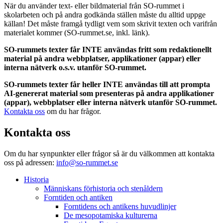
När du använder text- eller bildmaterial från SO-rummet i
skolarbeten och på andra godkända ställen måste du alltid uppge
källan! Det måste framgå tydligt vem som skrivit texten och varifrån
materialet kommer (SO-rummet.se, inkl. länk).
SO-rummets texter får INTE användas fritt som redaktionellt
material på andra webbplatser, applikationer (appar) eller
interna nätverk o.s.v. utanför SO-rummet.
SO-rummets texter får heller INTE användas till att prompta
AI-genererat material som presenteras på andra applikationer
(appar), webbplatser eller interna nätverk utanför SO-rummet.
Kontakta oss
om du har frågor.
Kontakta oss
Om du har synpunkter eller frågor så är du välkommen att kontakta
oss på adressen:
info@so-rummet.se
Historia
Människans förhistoria och stenåldern
Forntiden och antiken
Forntidens och antikens huvudlinjer
De mesopotamiska kulturerna