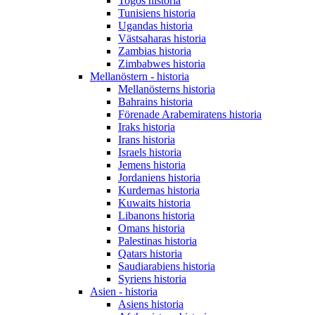
Togos historia
Tunisiens historia
Ugandas historia
Västsaharas historia
Zambias historia
Zimbabwes historia
Mellanöstern - historia
Mellanösterns historia
Bahrains historia
Förenade Arabemiratens historia
Iraks historia
Irans historia
Israels historia
Jemens historia
Jordaniens historia
Kurdernas historia
Kuwaits historia
Libanons historia
Omans historia
Palestinas historia
Qatars historia
Saudiarabiens historia
Syriens historia
Asien - historia
Asiens historia