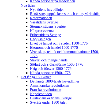
Kända personer på medeltiden
Nya tiden
Nya tidens huvudlinjer
Renässans, upptäcktsresor och en ny världsbild
Reformationen
Vasatidens Sverige
Stormaktstidens Sverige
Häxprocesserna
Frihetstidens Sverige
Upplysningen
Livet på landet och i staden 1500-1776
Ekonomi och handel 1500-1776
Vetenskap, teknik och kommunikationer 1500-
1776
Slaveri och triangelhandel
Sjöfart och sjökrigföring 1500-1776
Krig och försvar 1500-1776
Kända personer 1500-1776
Det långa 1800-talet
Det långa 1800-talets huvudlinjer
Amerikanska revolutionen
Franska revolutionen
Napoleontiden
Gustavianska tidens Sverige
Sverige under 1800-talet