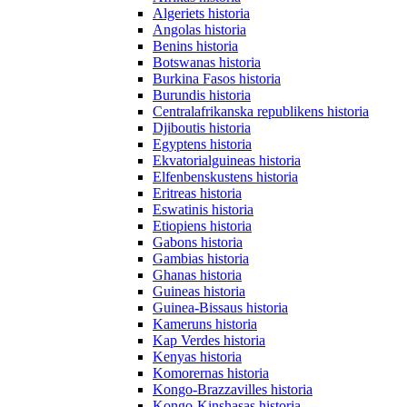
Algeriets historia
Angolas historia
Benins historia
Botswanas historia
Burkina Fasos historia
Burundis historia
Centralafrikanska republikens historia
Djiboutis historia
Egyptens historia
Ekvatorialguineas historia
Elfenbenskustens historia
Eritreas historia
Eswatinis historia
Etiopiens historia
Gabons historia
Gambias historia
Ghanas historia
Guineas historia
Guinea-Bissaus historia
Kameruns historia
Kap Verdes historia
Kenyas historia
Komorernas historia
Kongo-Brazzavilles historia
Kongo-Kinshasas historia