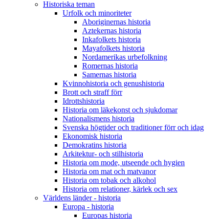
Historiska teman
Urfolk och minoriteter
Aboriginernas historia
Aztekernas historia
Inkafolkets historia
Mayafolkets historia
Nordamerikas urbefolkning
Romernas historia
Samernas historia
Kvinnohistoria och genushistoria
Brott och straff förr
Idrottshistoria
Historia om läkekonst och sjukdomar
Nationalismens historia
Svenska högtider och traditioner förr och idag
Ekonomisk historia
Demokratins historia
Arkitektur- och stilhistoria
Historia om mode, utseende och hygien
Historia om mat och matvanor
Historia om tobak och alkohol
Historia om relationer, kärlek och sex
Världens länder - historia
Europa - historia
Europas historia