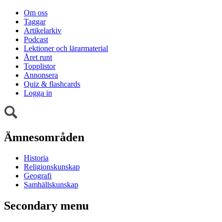
Om oss
Taggar
Artikelarkiv
Podcast
Lektioner och lärarmaterial
Året runt
Topplistor
Annonsera
Quiz & flashcards
Logga in
Ämnesområden
Historia
Religionskunskap
Geografi
Samhällskunskap
Secondary menu