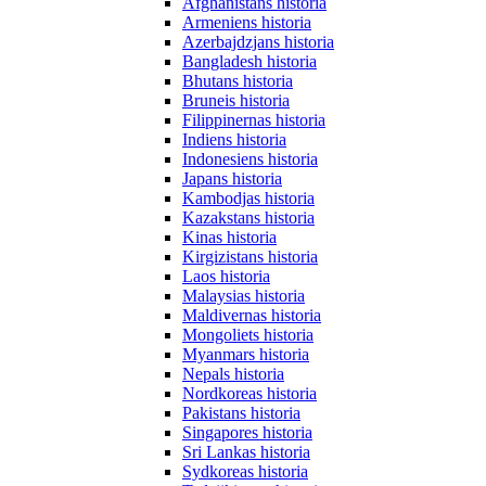
Afghanistans historia
Armeniens historia
Azerbajdzjans historia
Bangladesh historia
Bhutans historia
Bruneis historia
Filippinernas historia
Indiens historia
Indonesiens historia
Japans historia
Kambodjas historia
Kazakstans historia
Kinas historia
Kirgizistans historia
Laos historia
Malaysias historia
Maldivernas historia
Mongoliets historia
Myanmars historia
Nepals historia
Nordkoreas historia
Pakistans historia
Singapores historia
Sri Lankas historia
Sydkoreas historia