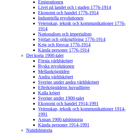
Emigrationen
Livet på landet och i staden 1776-1914
Ekonomi och handel 1776-1914
Industriella revolutionen
Vetenskap, teknik och kommunikationer 1776-
1914
Nationalism och imperialism
Sjöfart och sjökrigföring 1776-1914
Krig och försvar 1776-1914
Kända personer 1776-1914
Det korta 1900-talet
Första världskriget
Ryska revolutionen
Mellankrigstiden
Andra världskriget
Sverige under andra världskriget
Efterkrigstidens huvudlinjer
Kalla kriget
Sverige under 1900-talet
Ekonomi och handel 1914-1991
Vetenskap, teknik och kommunikationer 1914-
1991
Annan 1900-talshistoria
Kända personer 1914-1991
Nutidshistoria