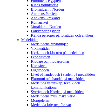
Forntidens Egypten
Kinas fornhistoria
Bronsåldern i Norden
Antikens Persien
Antikens Grekland
Romarriket
Järnåldern i Norden
Folkvandringstiden
Kända personer på forntiden och antiken
Medeltiden
Medeltidens huvudlinjer
Vikingatiden
Kyrkan och klostren på medeltiden
Feodalismen
Riddare och riddarordnar
Korstågen
Digerdöden
Livet på landet och i staden på medeltiden
Ekonomi och handel på medeltiden
Medeltida vetenskap, teknik och
kommunikationer
Sverige och Norden på medeltiden
Medeltidens muslimska värld
Mongolerna
Medeltida krig och försvar