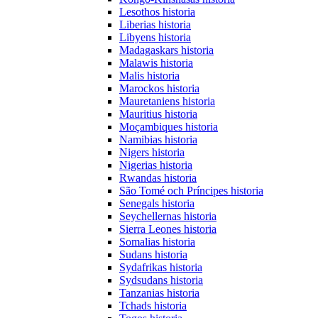
Lesothos historia
Liberias historia
Libyens historia
Madagaskars historia
Malawis historia
Malis historia
Marockos historia
Mauretaniens historia
Mauritius historia
Moçambiques historia
Namibias historia
Nigers historia
Nigerias historia
Rwandas historia
São Tomé och Príncipes historia
Senegals historia
Seychellernas historia
Sierra Leones historia
Somalias historia
Sudans historia
Sydafrikas historia
Sydsudans historia
Tanzanias historia
Tchads historia