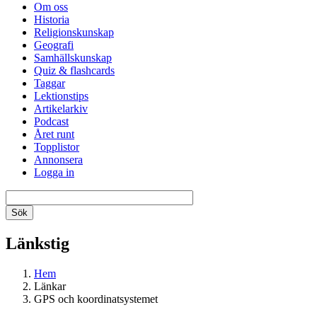
Om oss
Historia
Religionskunskap
Geografi
Samhällskunskap
Quiz & flashcards
Taggar
Lektionstips
Artikelarkiv
Podcast
Året runt
Topplistor
Annonsera
Logga in
Länkstig
Hem
Länkar
GPS och koordinatsystemet