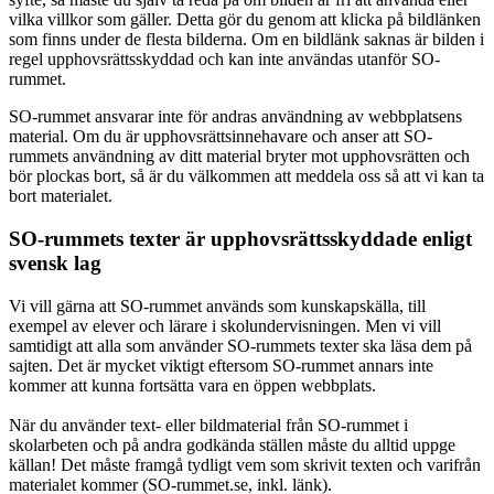
vilka villkor som gäller. Detta gör du genom att klicka på bildlänken
som finns under de flesta bilderna. Om en bildlänk saknas är bilden i
regel upphovsrättsskyddad och kan inte användas utanför SO-
rummet.
SO-rummet ansvarar inte för andras användning av webbplatsens
material. Om du är upphovsrättsinnehavare och anser att SO-
rummets användning av ditt material bryter mot upphovsrätten och
bör plockas bort, så är du välkommen att meddela oss så att vi kan ta
bort materialet.
SO-rummets texter är upphovsrättsskyddade enligt
svensk lag
Vi vill gärna att SO-rummet används som kunskapskälla, till
exempel av elever och lärare i skolundervisningen. Men vi vill
samtidigt att alla som använder SO-rummets texter ska läsa dem på
sajten. Det är mycket viktigt eftersom SO-rummet annars inte
kommer att kunna fortsätta vara en öppen webbplats.
När du använder text- eller bildmaterial från SO-rummet i
skolarbeten och på andra godkända ställen måste du alltid uppge
källan! Det måste framgå tydligt vem som skrivit texten och varifrån
materialet kommer (SO-rummet.se, inkl. länk).