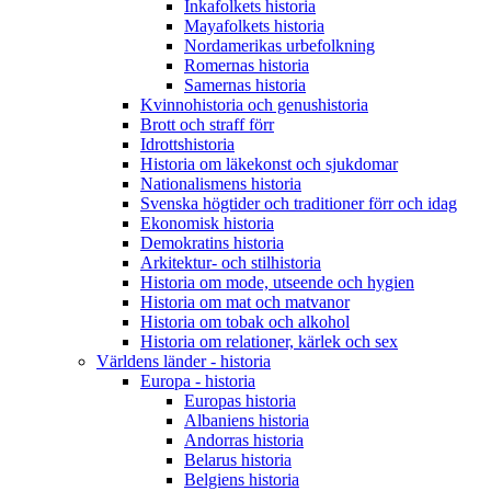
Inkafolkets historia
Mayafolkets historia
Nordamerikas urbefolkning
Romernas historia
Samernas historia
Kvinnohistoria och genushistoria
Brott och straff förr
Idrottshistoria
Historia om läkekonst och sjukdomar
Nationalismens historia
Svenska högtider och traditioner förr och idag
Ekonomisk historia
Demokratins historia
Arkitektur- och stilhistoria
Historia om mode, utseende och hygien
Historia om mat och matvanor
Historia om tobak och alkohol
Historia om relationer, kärlek och sex
Världens länder - historia
Europa - historia
Europas historia
Albaniens historia
Andorras historia
Belarus historia
Belgiens historia