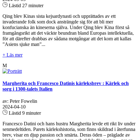
Lästid 27 minuter
Qing blev Kinas sista kejsardynasti och upprättades av ett
invaderande folk som dock ansträngde sig för att bli mer
konfucianska än kineserna själva. Under Qing blev Kina först så
framgångsrikt att det väckte beundran bland Europas intellektuella,
för att därefter drabbas av sådana motgångar att det kom att kallas
”Asiens sjuke man”...
+ Läs mer
M
Margherita och Francesco Datinis kärleksbrev : Kärlek och
sorg i 1300-talets Italien
av: Peter Fowelin
2024-04-10
Lästid 9 minuter
Francesco Datini och hans hustru Margherita levde ett rikt liv under
senmedeltiden. Parets kärlekshistoria, som finns skildrad i återfunna
brev, visar en djup passion och smärta. Deras öden – präglade av