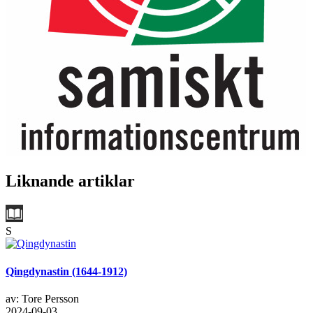
Liknande artiklar
S
Qingdynastin (1644-1912)
av: Tore Persson
2024-09-03