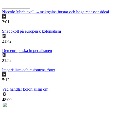
Niccolò Machiavelli – maktgalna furstar och höga renässansideal
3:01
Snabbkoll på europeisk kolonialism
21:42
Den europeiska imperialismen
21:52
Imperialism och rasismens rötter
5:12
Vad handlar kolonialism om?
48:00