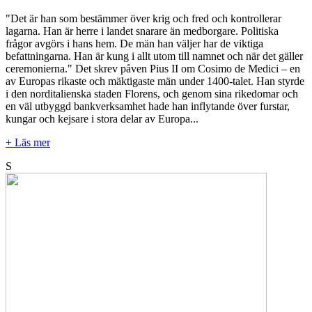
"Det är han som bestämmer över krig och fred och kontrollerar
lagarna. Han är herre i landet snarare än medborgare. Politiska
frågor avgörs i hans hem. De män han väljer har de viktiga
befattningarna. Han är kung i allt utom till namnet och när det gäller
ceremonierna." Det skrev påven Pius II om Cosimo de Medici – en
av Europas rikaste och mäktigaste män under 1400-talet. Han styrde
i den norditalienska staden Florens, och genom sina rikedomar och
en väl utbyggd bankverksamhet hade han inflytande över furstar,
kungar och kejsare i stora delar av Europa...
+ Läs mer
S