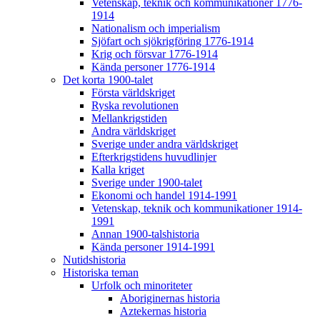
Vetenskap, teknik och kommunikationer 1776-
1914
Nationalism och imperialism
Sjöfart och sjökrigföring 1776-1914
Krig och försvar 1776-1914
Kända personer 1776-1914
Det korta 1900-talet
Första världskriget
Ryska revolutionen
Mellankrigstiden
Andra världskriget
Sverige under andra världskriget
Efterkrigstidens huvudlinjer
Kalla kriget
Sverige under 1900-talet
Ekonomi och handel 1914-1991
Vetenskap, teknik och kommunikationer 1914-
1991
Annan 1900-talshistoria
Kända personer 1914-1991
Nutidshistoria
Historiska teman
Urfolk och minoriteter
Aboriginernas historia
Aztekernas historia