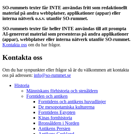
SO-rummets texter får INTE användas fritt som redaktionellt
material på andra webbplatser, applikationer (appar) eller
interna nätverk o.s.v. utanför SO-rummet.
SO-rummets texter får heller INTE användas till att prompta
AI-genererat material som presenteras på andra applikationer
(appar), webbplatser eller interna nätverk utanför SO-rummet.
Kontakta oss
om du har frågor.
Kontakta oss
Om du har synpunkter eller frågor så är du välkommen att kontakta
oss på adressen:
info@so-rummet.se
Historia
Människans förhistoria och stenåldern
Forntiden och antiken
Forntidens och antikens huvudlinjer
De mesopotamiska kulturerna
Forntidens Egypten
Kinas fornhistoria
Bronsåldern i Norden
Antikens Persien
Antikens Grekland