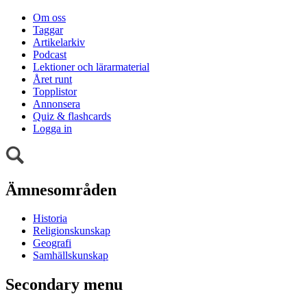
Om oss
Taggar
Artikelarkiv
Podcast
Lektioner och lärarmaterial
Året runt
Topplistor
Annonsera
Quiz & flashcards
Logga in
Ämnesområden
Historia
Religionskunskap
Geografi
Samhällskunskap
Secondary menu