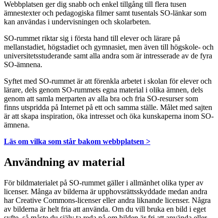
Webbplatsen ger dig snabb och enkel tillgång till flera tusen
ämnestexter och pedagogiska filmer samt tusentals SO-länkar som
kan användas i undervisningen och skolarbeten.
SO-rummet riktar sig i första hand till elever och lärare på
mellanstadiet, högstadiet och gymnasiet, men även till högskole- och
universitetsstuderande samt alla andra som är intresserade av de fyra
SO-ämnena.
Syftet med SO-rummet är att förenkla arbetet i skolan för elever och
lärare, dels genom SO-rummets egna material i olika ämnen, dels
genom att samla merparten av alla bra och fria SO-resurser som
finns utspridda på Internet på ett och samma ställe. Målet med sajten
är att skapa inspiration, öka intresset och öka kunskaperna inom SO-
ämnena.
Läs om vilka som står bakom webbplatsen >
Användning av material
För bildmaterialet på SO-rummet gäller i allmänhet olika typer av
licenser. Många av bilderna är upphovsrättsskyddade medan andra
har Creative Commons-licenser eller andra liknande licenser. Några
av bilderna är helt fria att använda. Om du vill bruka en bild i eget
syfte, så måste du själv ta reda på om bilden är fri att använda eller