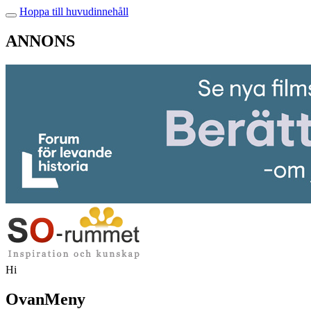
Hoppa till huvudinnehåll
ANNONS
Hi
OvanMeny