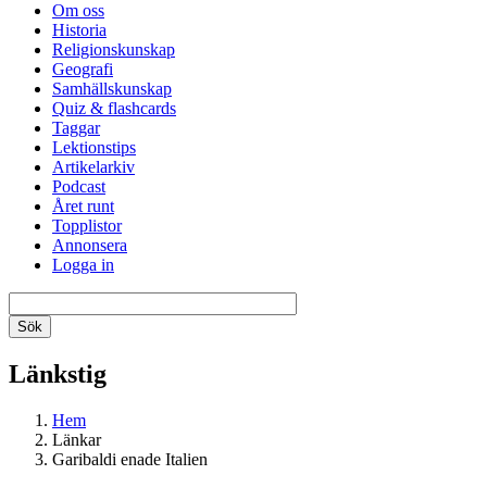
Om oss
Historia
Religionskunskap
Geografi
Samhällskunskap
Quiz & flashcards
Taggar
Lektionstips
Artikelarkiv
Podcast
Året runt
Topplistor
Annonsera
Logga in
Länkstig
Hem
Länkar
Garibaldi enade Italien