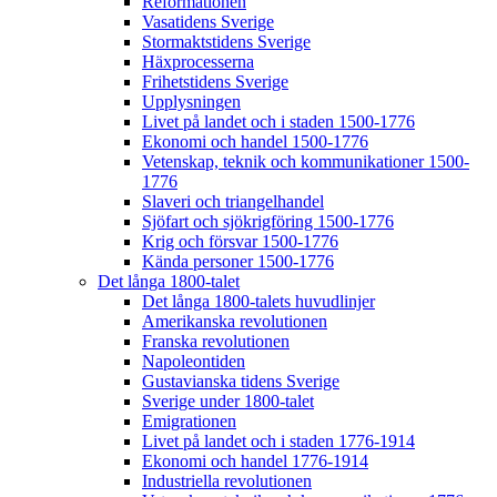
Reformationen
Vasatidens Sverige
Stormaktstidens Sverige
Häxprocesserna
Frihetstidens Sverige
Upplysningen
Livet på landet och i staden 1500-1776
Ekonomi och handel 1500-1776
Vetenskap, teknik och kommunikationer 1500-
1776
Slaveri och triangelhandel
Sjöfart och sjökrigföring 1500-1776
Krig och försvar 1500-1776
Kända personer 1500-1776
Det långa 1800-talet
Det långa 1800-talets huvudlinjer
Amerikanska revolutionen
Franska revolutionen
Napoleontiden
Gustavianska tidens Sverige
Sverige under 1800-talet
Emigrationen
Livet på landet och i staden 1776-1914
Ekonomi och handel 1776-1914
Industriella revolutionen