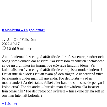
Kolonierna – en god affär?
av: Jan-Olof Fallström
2022-10-17
Lästid 9 minuter
Att kolonierna blev en god affär för de allra flesta entreprenörer och
bolag som verkade där är klart, lika klart som att vinsten "betalades"
av de ursprungliga invånarna i de erövrade landområdena. Var
kolonialismen även en god affär för de europeiska moderländerna?
Det är inte så alldeles lätt att svara på den frågan. Allt beror på vilka
beräkningsgrunder man vill använda. För det första – vad är
moderlandet? Är det staten, folket eller bara de som satsade pengar i
kolonierna? För det andra – hur ska man rätt värdera alla insatser
från ömse håll? För det tredje och svåraste – hur skulle det ha sett ut
om man inte haft kolonier?
+ Läs mer