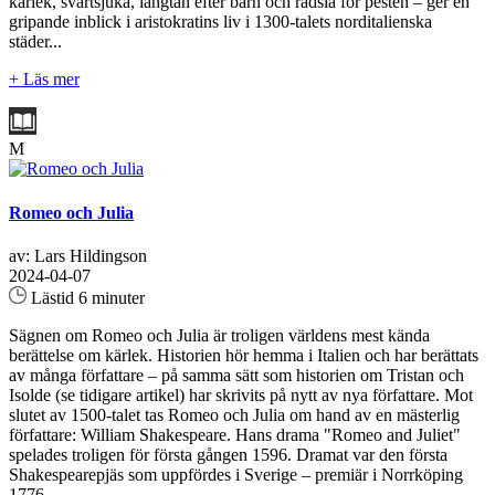
kärlek, svartsjuka, längtan efter barn och rädsla för pesten – ger en
gripande inblick i aristokratins liv i 1300-talets norditalienska
städer...
+ Läs mer
M
Romeo och Julia
av: Lars Hildingson
2024-04-07
Lästid 6 minuter
Sägnen om Romeo och Julia är troligen världens mest kända
berättelse om kärlek. Historien hör hemma i Italien och har berättats
av många författare – på samma sätt som historien om Tristan och
Isolde (se tidigare artikel) har skrivits på nytt av nya författare. Mot
slutet av 1500-talet tas Romeo och Julia om hand av en mästerlig
författare: William Shakespeare. Hans drama "Romeo and Juliet"
spelades troligen för första gången 1596. Dramat var den första
Shakespearepjäs som uppfördes i Sverige – premiär i Norrköping
1776...