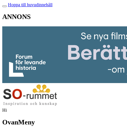
Hoppa till huvudinnehåll
ANNONS
Hi
OvanMeny