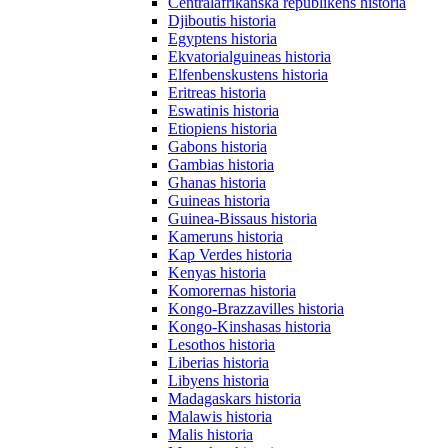
Centralafrikanska republikens historia
Djiboutis historia
Egyptens historia
Ekvatorialguineas historia
Elfenbenskustens historia
Eritreas historia
Eswatinis historia
Etiopiens historia
Gabons historia
Gambias historia
Ghanas historia
Guineas historia
Guinea-Bissaus historia
Kameruns historia
Kap Verdes historia
Kenyas historia
Komorernas historia
Kongo-Brazzavilles historia
Kongo-Kinshasas historia
Lesothos historia
Liberias historia
Libyens historia
Madagaskars historia
Malawis historia
Malis historia