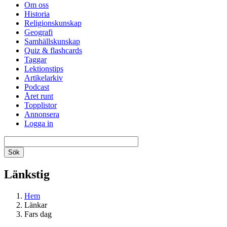
Om oss
Historia
Religionskunskap
Geografi
Samhällskunskap
Quiz & flashcards
Taggar
Lektionstips
Artikelarkiv
Podcast
Året runt
Topplistor
Annonsera
Logga in
Länkstig
Hem
Länkar
Fars dag