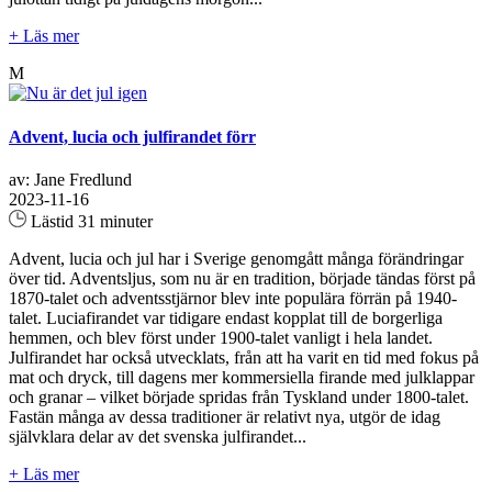
+ Läs mer
M
Advent, lucia och julfirandet förr
av: Jane Fredlund
2023-11-16
Lästid 31 minuter
Advent, lucia och jul har i Sverige genomgått många förändringar
över tid. Adventsljus, som nu är en tradition, började tändas först på
1870-talet och adventsstjärnor blev inte populära förrän på 1940-
talet. Luciafirandet var tidigare endast kopplat till de borgerliga
hemmen, och blev först under 1900-talet vanligt i hela landet.
Julfirandet har också utvecklats, från att ha varit en tid med fokus på
mat och dryck, till dagens mer kommersiella firande med julklappar
och granar – vilket började spridas från Tyskland under 1800-talet.
Fastän många av dessa traditioner är relativt nya, utgör de idag
självklara delar av det svenska julfirandet...
+ Läs mer