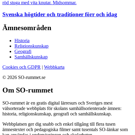
Svenska högtider och traditioner förr och idag
Ämnesområden
Historia
Religionskunskap
Geografi
Samhällskunskap
Cookies och GDPR
|
Webbkarta
© 2026 SO-rummet.se
Om SO-rummet
SO-rummet är en gratis digital lärresurs och Sveriges mest
välsorterade webbplats för skolans samhällsorienterade ämnen:
historia, religionskunskap, geografi och samhällskunskap.
Webbplatsen ger dig snabb och enkel tillgång till flera tusen
ämnestexter och pedagogiska filmer samt tusentals SO-länkar som
kan användas i undervisningen och skolarbeten.