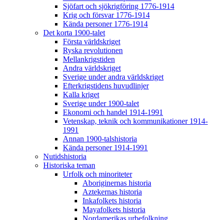
Sjöfart och sjökrigföring 1776-1914
Krig och försvar 1776-1914
Kända personer 1776-1914
Det korta 1900-talet
Första världskriget
Ryska revolutionen
Mellankrigstiden
Andra världskriget
Sverige under andra världskriget
Efterkrigstidens huvudlinjer
Kalla kriget
Sverige under 1900-talet
Ekonomi och handel 1914-1991
Vetenskap, teknik och kommunikationer 1914-
1991
Annan 1900-talshistoria
Kända personer 1914-1991
Nutidshistoria
Historiska teman
Urfolk och minoriteter
Aboriginernas historia
Aztekernas historia
Inkafolkets historia
Mayafolkets historia
Nordamerikas urbefolkning