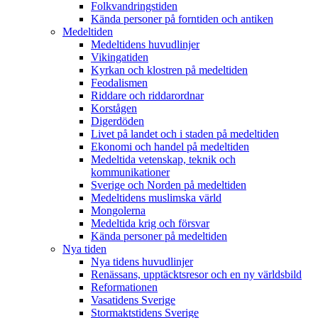
Folkvandringstiden
Kända personer på forntiden och antiken
Medeltiden
Medeltidens huvudlinjer
Vikingatiden
Kyrkan och klostren på medeltiden
Feodalismen
Riddare och riddarordnar
Korstågen
Digerdöden
Livet på landet och i staden på medeltiden
Ekonomi och handel på medeltiden
Medeltida vetenskap, teknik och
kommunikationer
Sverige och Norden på medeltiden
Medeltidens muslimska värld
Mongolerna
Medeltida krig och försvar
Kända personer på medeltiden
Nya tiden
Nya tidens huvudlinjer
Renässans, upptäcktsresor och en ny världsbild
Reformationen
Vasatidens Sverige
Stormaktstidens Sverige