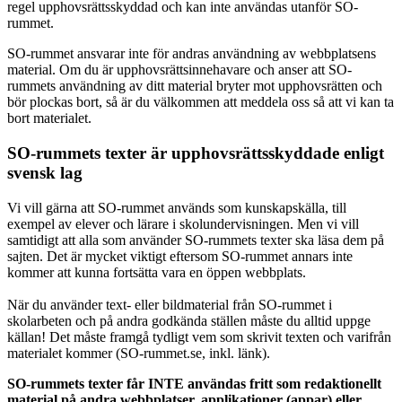
regel upphovsrättsskyddad och kan inte användas utanför SO-
rummet.
SO-rummet ansvarar inte för andras användning av webbplatsens
material. Om du är upphovsrättsinnehavare och anser att SO-
rummets användning av ditt material bryter mot upphovsrätten och
bör plockas bort, så är du välkommen att meddela oss så att vi kan ta
bort materialet.
SO-rummets texter är upphovsrättsskyddade enligt
svensk lag
Vi vill gärna att SO-rummet används som kunskapskälla, till
exempel av elever och lärare i skolundervisningen. Men vi vill
samtidigt att alla som använder SO-rummets texter ska läsa dem på
sajten. Det är mycket viktigt eftersom SO-rummet annars inte
kommer att kunna fortsätta vara en öppen webbplats.
När du använder text- eller bildmaterial från SO-rummet i
skolarbeten och på andra godkända ställen måste du alltid uppge
källan! Det måste framgå tydligt vem som skrivit texten och varifrån
materialet kommer (SO-rummet.se, inkl. länk).
SO-rummets texter får INTE användas fritt som redaktionellt
material på andra webbplatser, applikationer (appar) eller