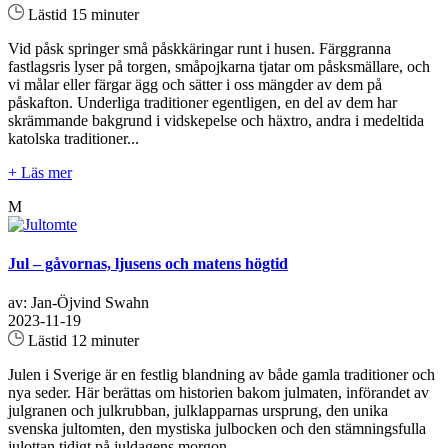
Lästid 15 minuter
Vid påsk springer små påskkäringar runt i husen. Färggranna
fastlagsris lyser på torgen, småpojkarna tjatar om påsksmällare, och
vi målar eller färgar ägg och sätter i oss mängder av dem på
påskafton. Underliga traditioner egentligen, en del av dem har
skrämmande bakgrund i vidskepelse och häxtro, andra i medeltida
katolska traditioner...
+ Läs mer
M
Jul – gåvornas, ljusens och matens högtid
av: Jan-Öjvind Swahn
2023-11-19
Lästid 12 minuter
Julen i Sverige är en festlig blandning av både gamla traditioner och
nya seder. Här berättas om historien bakom julmaten, införandet av
julgranen och julkrubban, julklapparnas ursprung, den unika
svenska jultomten, den mystiska julbocken och den stämningsfulla
julottan tidigt på juldagens morgon...