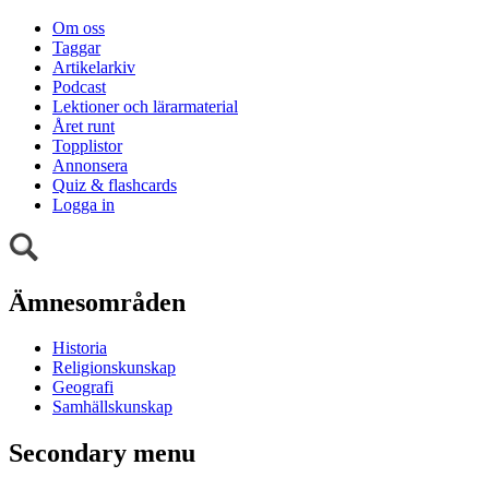
Om oss
Taggar
Artikelarkiv
Podcast
Lektioner och lärarmaterial
Året runt
Topplistor
Annonsera
Quiz & flashcards
Logga in
Ämnesområden
Historia
Religionskunskap
Geografi
Samhällskunskap
Secondary menu