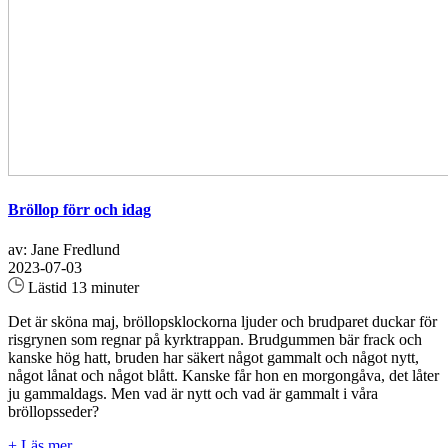
Bröllop förr och idag
av: Jane Fredlund
2023-07-03
Lästid 13 minuter
Det är sköna maj, bröllopsklockorna ljuder och brudparet duckar för
risgrynen som regnar på kyrktrappan. Brudgummen bär frack och
kanske hög hatt, bruden har säkert något gammalt och något nytt,
något lånat och något blått. Kanske får hon en morgongåva, det låter
ju gammaldags. Men vad är nytt och vad är gammalt i våra
bröllopsseder?
+ Läs mer