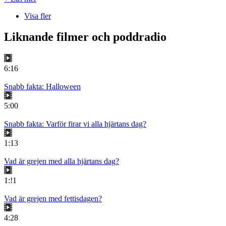
Visa fler
Liknande filmer och poddradio
6:16
Snabb fakta: Halloween
5:00
Snabb fakta: Varför firar vi alla hjärtans dag?
1:13
Vad är grejen med alla hjärtans dag?
1:!1
Vad är grejen med fettisdagen?
4:28