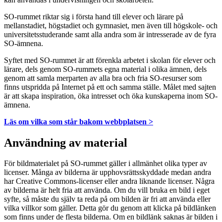
SO-rummet riktar sig i första hand till elever och lärare på
mellanstadiet, högstadiet och gymnasiet, men även till högskole- och
universitetsstuderande samt alla andra som är intresserade av de fyra
SO-ämnena.
Syftet med SO-rummet är att förenkla arbetet i skolan för elever och
lärare, dels genom SO-rummets egna material i olika ämnen, dels
genom att samla merparten av alla bra och fria SO-resurser som
finns utspridda på Internet på ett och samma ställe. Målet med sajten
är att skapa inspiration, öka intresset och öka kunskaperna inom SO-
ämnena.
Läs om vilka som står bakom webbplatsen >
Användning av material
För bildmaterialet på SO-rummet gäller i allmänhet olika typer av
licenser. Många av bilderna är upphovsrättsskyddade medan andra
har Creative Commons-licenser eller andra liknande licenser. Några
av bilderna är helt fria att använda. Om du vill bruka en bild i eget
syfte, så måste du själv ta reda på om bilden är fri att använda eller
vilka villkor som gäller. Detta gör du genom att klicka på bildlänken
som finns under de flesta bilderna. Om en bildlänk saknas är bilden i