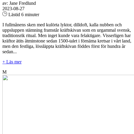
av: Jane Fredlund
2023-08-27
Lästid 6 minuter
I fullmånens sken med kulörta lyktor, dilldoft, kalla nubben och
uppsluppen stämning framstår kräftskivan som en urgammal svensk,
traditionsrik ritual. Men inget kunde vara felaktigare. Visserligen har
kräftor ätits åtminstone sedan 1500-talet i förnäma kretsar i vårt land,
men den festliga, lössläppta kräftskivan föddes först för hundra år
sedan...
+ Läs mer
M