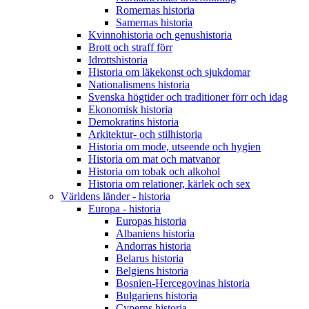
Romernas historia
Samernas historia
Kvinnohistoria och genushistoria
Brott och straff förr
Idrottshistoria
Historia om läkekonst och sjukdomar
Nationalismens historia
Svenska högtider och traditioner förr och idag
Ekonomisk historia
Demokratins historia
Arkitektur- och stilhistoria
Historia om mode, utseende och hygien
Historia om mat och matvanor
Historia om tobak och alkohol
Historia om relationer, kärlek och sex
Världens länder - historia
Europa - historia
Europas historia
Albaniens historia
Andorras historia
Belarus historia
Belgiens historia
Bosnien-Hercegovinas historia
Bulgariens historia
Cyperns historia