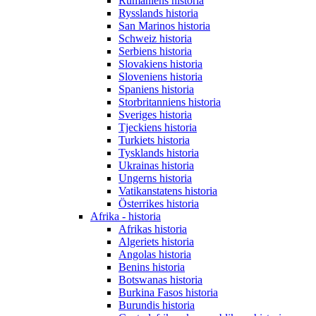
Rumäniens historia
Rysslands historia
San Marinos historia
Schweiz historia
Serbiens historia
Slovakiens historia
Sloveniens historia
Spaniens historia
Storbritanniens historia
Sveriges historia
Tjeckiens historia
Turkiets historia
Tysklands historia
Ukrainas historia
Ungerns historia
Vatikanstatens historia
Österrikes historia
Afrika - historia
Afrikas historia
Algeriets historia
Angolas historia
Benins historia
Botswanas historia
Burkina Fasos historia
Burundis historia