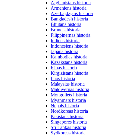
Afghanistans historia
Armeniens historia
Azerbajdzjans historia
Bangladesh historia
Bhutans historia
Bruneis historia
Filippinernas historia
Indiens historia
Indonesiens historia
Japans historia
Kambodjas historia
Kazakstans historia
Kinas historia
Kirgizistans historia
Laos historia
Malaysias historia
Maldivernas historia
Mongoliets historia
Myanmars historia
Nepals historia
Nordkoreas historia
Pakistans historia
Singapores historia
Sri Lankas historia
Sydkoreas historia