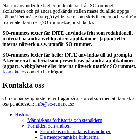
När du använder text- eller bildmaterial från SO-rummet i
skolarbeten och på andra godkända ställen måste du alltid uppge
källan! Det måste framgå tydligt vem som skrivit texten och varifrån
materialet kommer (SO-rummet.se, inkl. länk).
SO-rummets texter får INTE användas fritt som redaktionellt
material på andra webbplatser, applikationer (appar) eller
interna nätverk o.s.v. utanför SO-rummet.
SO-rummets texter får heller INTE användas till att prompta
AI-genererat material som presenteras på andra applikationer
(appar), webbplatser eller interna nätverk utanför SO-rummet.
Kontakta oss
om du har frågor.
Kontakta oss
Om du har synpunkter eller frågor så är du välkommen att kontakta
oss på adressen:
info@so-rummet.se
Historia
Människans förhistoria och stenåldern
Forntiden och antiken
Forntidens och antikens huvudlinjer
De mesopotamiska kulturerna