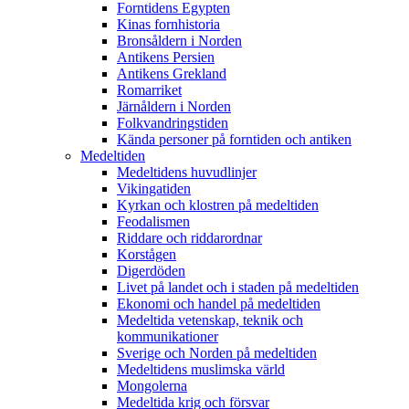
Forntidens Egypten
Kinas fornhistoria
Bronsåldern i Norden
Antikens Persien
Antikens Grekland
Romarriket
Järnåldern i Norden
Folkvandringstiden
Kända personer på forntiden och antiken
Medeltiden
Medeltidens huvudlinjer
Vikingatiden
Kyrkan och klostren på medeltiden
Feodalismen
Riddare och riddarordnar
Korstågen
Digerdöden
Livet på landet och i staden på medeltiden
Ekonomi och handel på medeltiden
Medeltida vetenskap, teknik och
kommunikationer
Sverige och Norden på medeltiden
Medeltidens muslimska värld
Mongolerna
Medeltida krig och försvar