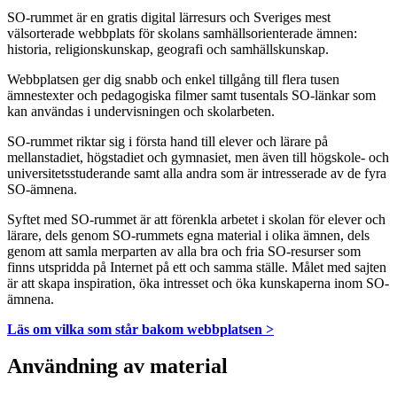
SO-rummet är en gratis digital lärresurs och Sveriges mest
välsorterade webbplats för skolans samhällsorienterade ämnen:
historia, religionskunskap, geografi och samhällskunskap.
Webbplatsen ger dig snabb och enkel tillgång till flera tusen
ämnestexter och pedagogiska filmer samt tusentals SO-länkar som
kan användas i undervisningen och skolarbeten.
SO-rummet riktar sig i första hand till elever och lärare på
mellanstadiet, högstadiet och gymnasiet, men även till högskole- och
universitetsstuderande samt alla andra som är intresserade av de fyra
SO-ämnena.
Syftet med SO-rummet är att förenkla arbetet i skolan för elever och
lärare, dels genom SO-rummets egna material i olika ämnen, dels
genom att samla merparten av alla bra och fria SO-resurser som
finns utspridda på Internet på ett och samma ställe. Målet med sajten
är att skapa inspiration, öka intresset och öka kunskaperna inom SO-
ämnena.
Läs om vilka som står bakom webbplatsen >
Användning av material