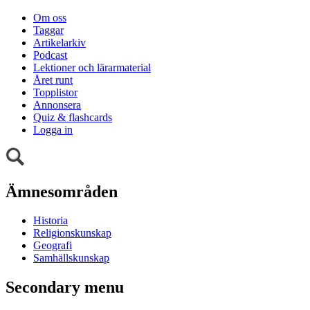
Om oss
Taggar
Artikelarkiv
Podcast
Lektioner och lärarmaterial
Året runt
Topplistor
Annonsera
Quiz & flashcards
Logga in
Ämnesområden
Historia
Religionskunskap
Geografi
Samhällskunskap
Secondary menu