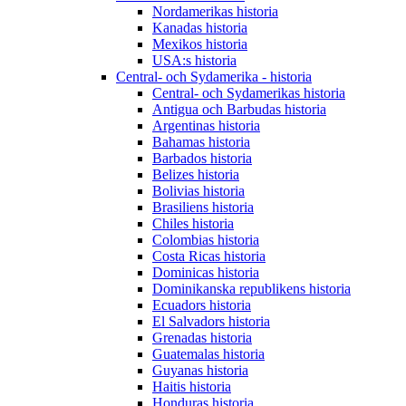
Nordamerikas historia
Kanadas historia
Mexikos historia
USA:s historia
Central- och Sydamerika - historia
Central- och Sydamerikas historia
Antigua och Barbudas historia
Argentinas historia
Bahamas historia
Barbados historia
Belizes historia
Bolivias historia
Brasiliens historia
Chiles historia
Colombias historia
Costa Ricas historia
Dominicas historia
Dominikanska republikens historia
Ecuadors historia
El Salvadors historia
Grenadas historia
Guatemalas historia
Guyanas historia
Haitis historia
Honduras historia