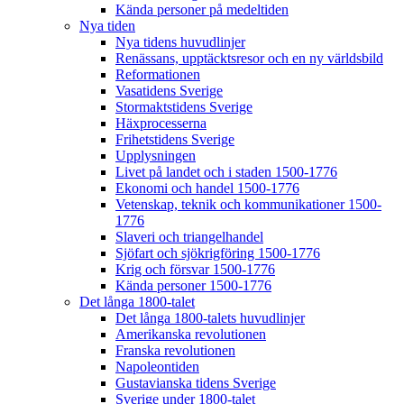
Kända personer på medeltiden
Nya tiden
Nya tidens huvudlinjer
Renässans, upptäcktsresor och en ny världsbild
Reformationen
Vasatidens Sverige
Stormaktstidens Sverige
Häxprocesserna
Frihetstidens Sverige
Upplysningen
Livet på landet och i staden 1500-1776
Ekonomi och handel 1500-1776
Vetenskap, teknik och kommunikationer 1500-
1776
Slaveri och triangelhandel
Sjöfart och sjökrigföring 1500-1776
Krig och försvar 1500-1776
Kända personer 1500-1776
Det långa 1800-talet
Det långa 1800-talets huvudlinjer
Amerikanska revolutionen
Franska revolutionen
Napoleontiden
Gustavianska tidens Sverige
Sverige under 1800-talet