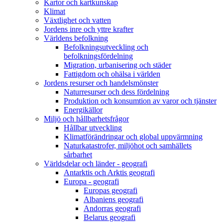
Kartor och kartkunskap
Klimat
Växtlighet och vatten
Jordens inre och yttre krafter
Världens befolkning
Befolkningsutveckling och
befolkningsfördelning
Migration, urbanisering och städer
Fattigdom och ohälsa i världen
Jordens resurser och handelsmönster
Naturresurser och dess fördelning
Produktion och konsumtion av varor och tjänster
Energikällor
Miljö och hållbarhetsfrågor
Hållbar utveckling
Klimatförändringar och global uppvärmning
Naturkatastrofer, miljöhot och samhällets
sårbarhet
Världsdelar och länder - geografi
Antarktis och Arktis geografi
Europa - geografi
Europas geografi
Albaniens geografi
Andorras geografi
Belarus geografi