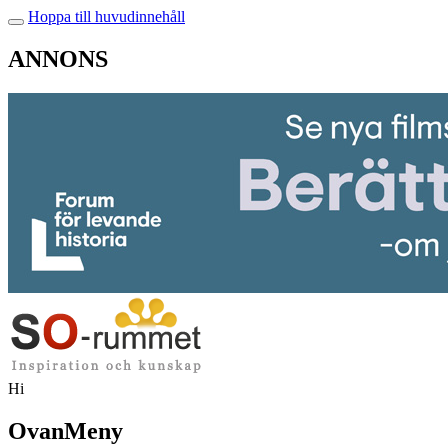
Hoppa till huvudinnehåll
ANNONS
Hi
OvanMeny