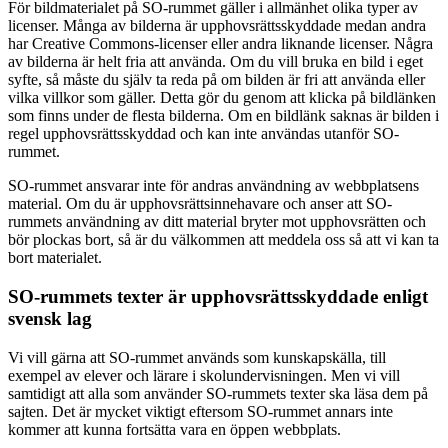
För bildmaterialet på SO-rummet gäller i allmänhet olika typer av
licenser. Många av bilderna är upphovsrättsskyddade medan andra
har Creative Commons-licenser eller andra liknande licenser. Några
av bilderna är helt fria att använda. Om du vill bruka en bild i eget
syfte, så måste du själv ta reda på om bilden är fri att använda eller
vilka villkor som gäller. Detta gör du genom att klicka på bildlänken
som finns under de flesta bilderna. Om en bildlänk saknas är bilden i
regel upphovsrättsskyddad och kan inte användas utanför SO-
rummet.
SO-rummet ansvarar inte för andras användning av webbplatsens
material. Om du är upphovsrättsinnehavare och anser att SO-
rummets användning av ditt material bryter mot upphovsrätten och
bör plockas bort, så är du välkommen att meddela oss så att vi kan ta
bort materialet.
SO-rummets texter är upphovsrättsskyddade enligt
svensk lag
Vi vill gärna att SO-rummet används som kunskapskälla, till
exempel av elever och lärare i skolundervisningen. Men vi vill
samtidigt att alla som använder SO-rummets texter ska läsa dem på
sajten. Det är mycket viktigt eftersom SO-rummet annars inte
kommer att kunna fortsätta vara en öppen webbplats.