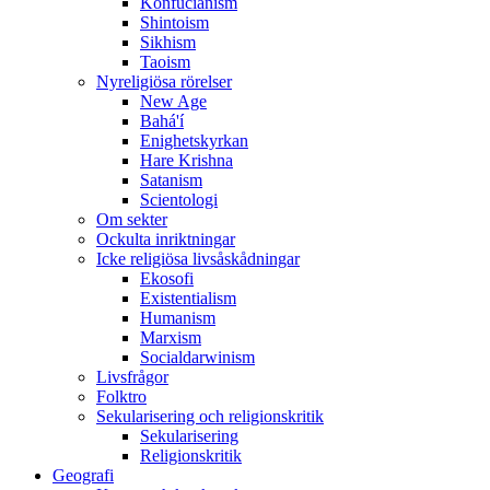
Konfucianism
Shintoism
Sikhism
Taoism
Nyreligiösa rörelser
New Age
Bahá'í
Enighetskyrkan
Hare Krishna
Satanism
Scientologi
Om sekter
Ockulta inriktningar
Icke religiösa livsåskådningar
Ekosofi
Existentialism
Humanism
Marxism
Socialdarwinism
Livsfrågor
Folktro
Sekularisering och religionskritik
Sekularisering
Religionskritik
Geografi