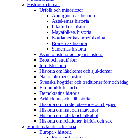
Historiska teman
Urfolk och minoriteter
Aboriginernas historia
Aztekernas historia
Inkafolkets historia
Mayafolkets historia
Nordamerikas urbefolkning
Romernas historia
Samernas historia
Kvinnohistoria och genushistoria
Brott och straff förr
Idrottshistoria
Historia om läkekonst och sjukdomar
Nationalismens historia
Svenska högtider och traditioner förr och idag
Ekonomisk historia
Demokratins historia
Arkitektur- och stilhistoria
Historia om mode, utseende och hygien
Historia om mat och matvanor
Historia om tobak och alkohol
Historia om relationer, kärlek och sex
Världens länder - historia
Europa - historia
Europas historia