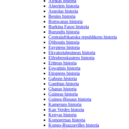
Afrikas historia
Algeriets historia
Angolas historia
Benins historia
Botswanas historia
Burkina Fasos historia
Burundis historia
Centralafrikanska republikens historia
Djiboutis historia
Egyptens historia
Ekvatorialguineas historia
Elfenbenskustens historia
Eritreas historia
Eswatinis historia
Etiopiens historia
Gabons historia
Gambias historia
Ghanas historia
Guineas historia
Guinea-Bissaus historia
Kameruns historia
Kap Verdes historia
Kenyas historia
Komorernas historia
Kongo-Brazzavilles historia