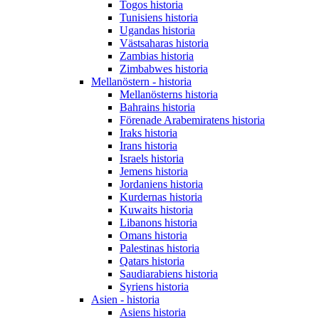
Togos historia
Tunisiens historia
Ugandas historia
Västsaharas historia
Zambias historia
Zimbabwes historia
Mellanöstern - historia
Mellanösterns historia
Bahrains historia
Förenade Arabemiratens historia
Iraks historia
Irans historia
Israels historia
Jemens historia
Jordaniens historia
Kurdernas historia
Kuwaits historia
Libanons historia
Omans historia
Palestinas historia
Qatars historia
Saudiarabiens historia
Syriens historia
Asien - historia
Asiens historia