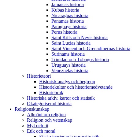
Jamaicas historia
Kubas historia
Nicaraguas historia
Panamas historia
Paraguays historia
Perus historia
Saint Kitts och Nevis historia
Saint Lucias historia
Saint Vincent och Grenadinernas historia
Surinams historia
Trinidad och Tobagos historia
Uruguays historia
Venezuelas historia
Historieteori
Historisk analys och begrepp
Historiekultur och historiemedvetande
Historiebruk
Historiska arkiv, kartor och statistik
Okategoriserad historia
Religionskunskap
Allmänt om religion
Religion och vetenskap
Myt och rit
Etik och moral
Etiska teorier och normativ etik