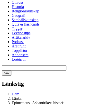
Om oss
Historia
Religionskunskap
Geografi
Samhällskunskap
Quiz & flashcards
Taggar
Lektionstips
Artikelarkiv
Podcast
Året runt
Topplistor
Annonsera
Logga in
Länkstig
Hem
Länkar
Epimetheus | Ashantirikets historia