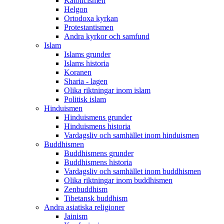
Katolicismen
Helgon
Ortodoxa kyrkan
Protestantismen
Andra kyrkor och samfund
Islam
Islams grunder
Islams historia
Koranen
Sharia - lagen
Olika riktningar inom islam
Politisk islam
Hinduismen
Hinduismens grunder
Hinduismens historia
Vardagsliv och samhället inom hinduismen
Buddhismen
Buddhismens grunder
Buddhismens historia
Vardagsliv och samhället inom buddhismen
Olika riktningar inom buddhismen
Zenbuddhism
Tibetansk buddhism
Andra asiatiska religioner
Jainism