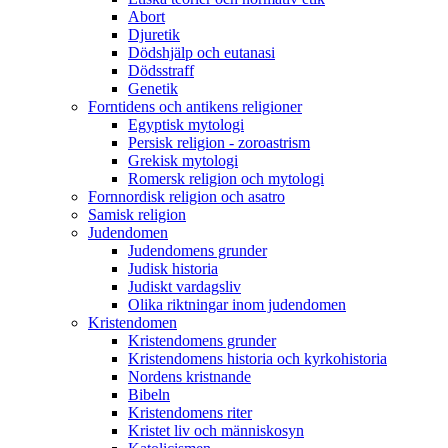
Abort
Djuretik
Dödshjälp och eutanasi
Dödsstraff
Genetik
Forntidens och antikens religioner
Egyptisk mytologi
Persisk religion - zoroastrism
Grekisk mytologi
Romersk religion och mytologi
Fornnordisk religion och asatro
Samisk religion
Judendomen
Judendomens grunder
Judisk historia
Judiskt vardagsliv
Olika riktningar inom judendomen
Kristendomen
Kristendomens grunder
Kristendomens historia och kyrkohistoria
Nordens kristnande
Bibeln
Kristendomens riter
Kristet liv och människosyn