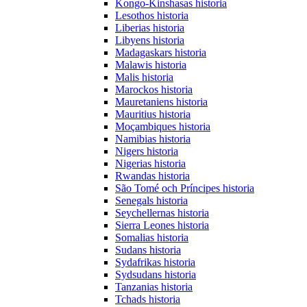
Kongo-Kinshasas historia
Lesothos historia
Liberias historia
Libyens historia
Madagaskars historia
Malawis historia
Malis historia
Marockos historia
Mauretaniens historia
Mauritius historia
Moçambiques historia
Namibias historia
Nigers historia
Nigerias historia
Rwandas historia
São Tomé och Príncipes historia
Senegals historia
Seychellernas historia
Sierra Leones historia
Somalias historia
Sudans historia
Sydafrikas historia
Sydsudans historia
Tanzanias historia
Tchads historia