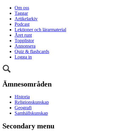
Om oss
Taggar
Artikelarkiv
Podcast
Lektioner och lärarmaterial
Året runt
Topplistor
Annonsera
Quiz & flashcards
Logga in
Ämnesområden
Historia
Religionskunskap
Geografi
Samhällskunskap
Secondary menu