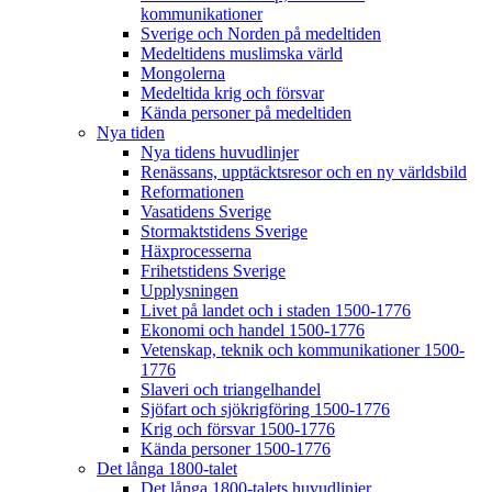
kommunikationer
Sverige och Norden på medeltiden
Medeltidens muslimska värld
Mongolerna
Medeltida krig och försvar
Kända personer på medeltiden
Nya tiden
Nya tidens huvudlinjer
Renässans, upptäcktsresor och en ny världsbild
Reformationen
Vasatidens Sverige
Stormaktstidens Sverige
Häxprocesserna
Frihetstidens Sverige
Upplysningen
Livet på landet och i staden 1500-1776
Ekonomi och handel 1500-1776
Vetenskap, teknik och kommunikationer 1500-
1776
Slaveri och triangelhandel
Sjöfart och sjökrigföring 1500-1776
Krig och försvar 1500-1776
Kända personer 1500-1776
Det långa 1800-talet
Det långa 1800-talets huvudlinjer