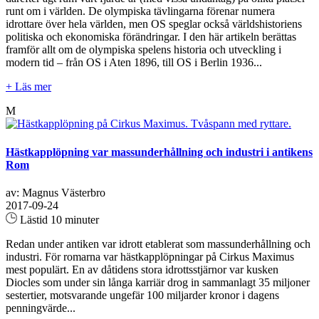
runt om i världen. De olympiska tävlingarna förenar numera
idrottare över hela världen, men OS speglar också världshistoriens
politiska och ekonomiska förändringar. I den här artikeln berättas
framför allt om de olympiska spelens historia och utveckling i
modern tid – från OS i Aten 1896, till OS i Berlin 1936...
+ Läs mer
M
Hästkapplöpning var massunderhållning och industri i antikens
Rom
av: Magnus Västerbro
2017-09-24
Lästid 10 minuter
Redan under antiken var idrott etablerat som massunderhållning och
industri. För romarna var hästkapplöpningar på Cirkus Maximus
mest populärt. En av dåtidens stora idrottsstjärnor var kusken
Diocles som under sin långa karriär drog in sammanlagt 35 miljoner
sestertier, motsvarande ungefär 100 miljarder kronor i dagens
penningvärde...