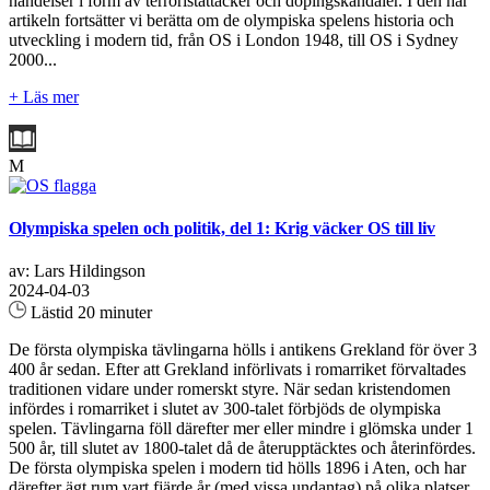
händelser i form av terroristattacker och dopingskandaler. I den här
artikeln fortsätter vi berätta om de olympiska spelens historia och
utveckling i modern tid, från OS i London 1948, till OS i Sydney
2000...
+ Läs mer
M
Olympiska spelen och politik, del 1: Krig väcker OS till liv
av: Lars Hildingson
2024-04-03
Lästid 20 minuter
De första olympiska tävlingarna hölls i antikens Grekland för över 3
400 år sedan. Efter att Grekland införlivats i romarriket förvaltades
traditionen vidare under romerskt styre. När sedan kristendomen
infördes i romarriket i slutet av 300-talet förbjöds de olympiska
spelen. Tävlingarna föll därefter mer eller mindre i glömska under 1
500 år, till slutet av 1800-talet då de återupptäcktes och återinfördes.
De första olympiska spelen i modern tid hölls 1896 i Aten, och har
därefter ägt rum vart fjärde år (med vissa undantag) på olika platser