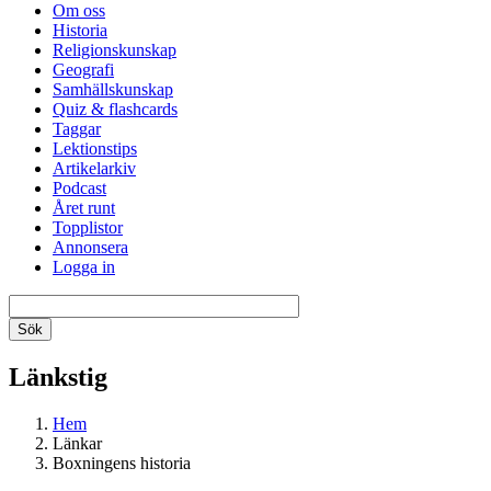
Om oss
Historia
Religionskunskap
Geografi
Samhällskunskap
Quiz & flashcards
Taggar
Lektionstips
Artikelarkiv
Podcast
Året runt
Topplistor
Annonsera
Logga in
Länkstig
Hem
Länkar
Boxningens historia