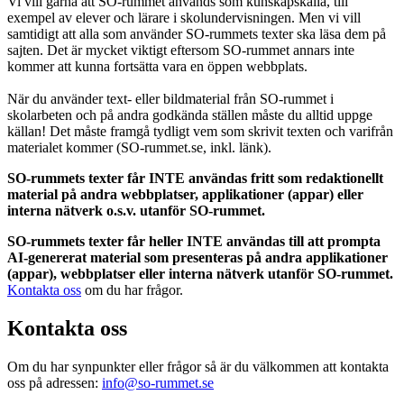
Vi vill gärna att SO-rummet används som kunskapskälla, till
exempel av elever och lärare i skolundervisningen. Men vi vill
samtidigt att alla som använder SO-rummets texter ska läsa dem på
sajten. Det är mycket viktigt eftersom SO-rummet annars inte
kommer att kunna fortsätta vara en öppen webbplats.
När du använder text- eller bildmaterial från SO-rummet i
skolarbeten och på andra godkända ställen måste du alltid uppge
källan! Det måste framgå tydligt vem som skrivit texten och varifrån
materialet kommer (SO-rummet.se, inkl. länk).
SO-rummets texter får INTE användas fritt som redaktionellt
material på andra webbplatser, applikationer (appar) eller
interna nätverk o.s.v. utanför SO-rummet.
SO-rummets texter får heller INTE användas till att prompta
AI-genererat material som presenteras på andra applikationer
(appar), webbplatser eller interna nätverk utanför SO-rummet.
Kontakta oss
om du har frågor.
Kontakta oss
Om du har synpunkter eller frågor så är du välkommen att kontakta
oss på adressen:
info@so-rummet.se