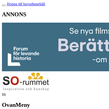
Hoppa till huvudinnehåll
ANNONS
Hi
OvanMeny