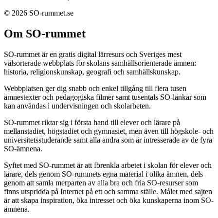
© 2026 SO-rummet.se
Om SO-rummet
SO-rummet är en gratis digital lärresurs och Sveriges mest
välsorterade webbplats för skolans samhällsorienterade ämnen:
historia, religionskunskap, geografi och samhällskunskap.
Webbplatsen ger dig snabb och enkel tillgång till flera tusen
ämnestexter och pedagogiska filmer samt tusentals SO-länkar som
kan användas i undervisningen och skolarbeten.
SO-rummet riktar sig i första hand till elever och lärare på
mellanstadiet, högstadiet och gymnasiet, men även till högskole- och
universitetsstuderande samt alla andra som är intresserade av de fyra
SO-ämnena.
Syftet med SO-rummet är att förenkla arbetet i skolan för elever och
lärare, dels genom SO-rummets egna material i olika ämnen, dels
genom att samla merparten av alla bra och fria SO-resurser som
finns utspridda på Internet på ett och samma ställe. Målet med sajten
är att skapa inspiration, öka intresset och öka kunskaperna inom SO-
ämnena.