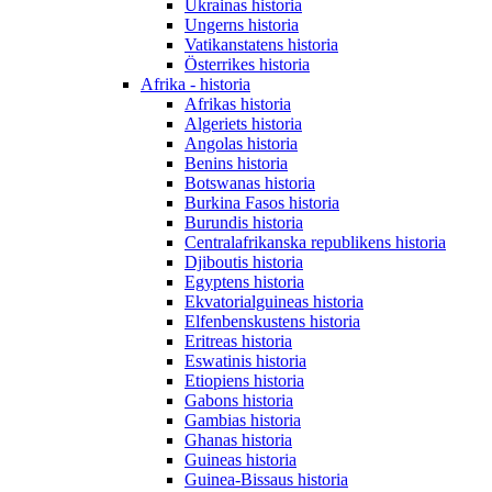
Ukrainas historia
Ungerns historia
Vatikanstatens historia
Österrikes historia
Afrika - historia
Afrikas historia
Algeriets historia
Angolas historia
Benins historia
Botswanas historia
Burkina Fasos historia
Burundis historia
Centralafrikanska republikens historia
Djiboutis historia
Egyptens historia
Ekvatorialguineas historia
Elfenbenskustens historia
Eritreas historia
Eswatinis historia
Etiopiens historia
Gabons historia
Gambias historia
Ghanas historia
Guineas historia
Guinea-Bissaus historia