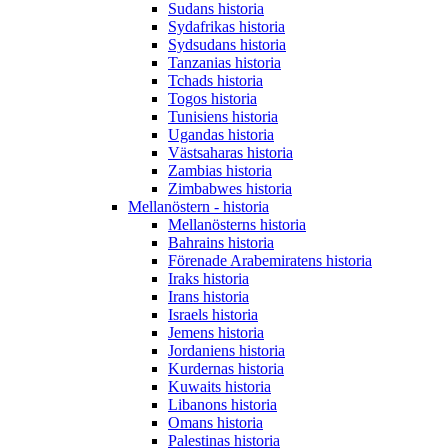
Sudans historia
Sydafrikas historia
Sydsudans historia
Tanzanias historia
Tchads historia
Togos historia
Tunisiens historia
Ugandas historia
Västsaharas historia
Zambias historia
Zimbabwes historia
Mellanöstern - historia
Mellanösterns historia
Bahrains historia
Förenade Arabemiratens historia
Iraks historia
Irans historia
Israels historia
Jemens historia
Jordaniens historia
Kurdernas historia
Kuwaits historia
Libanons historia
Omans historia
Palestinas historia