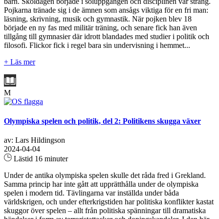
barn. Skoldagen började i soluppgången och disciplinen var sträng.
Pojkarna tränade sig i de ämnen som ansågs viktiga för en fri man:
läsning, skrivning, musik och gymnastik. När pojken blev 18
började en ny fas med militär träning, och senare fick han även
tillgång till gymnasier där idrott blandades med studier i politik och
filosofi. Flickor fick i regel bara sin undervisning i hemmet...
+ Läs mer
M
Olympiska spelen och politik, del 2: Politikens skugga växer
av: Lars Hildingson
2024-04-04
Lästid 16 minuter
Under de antika olympiska spelen skulle det råda fred i Grekland.
Samma princip har inte gått att upprätthålla under de olympiska
spelen i modern tid. Tävlingarna var inställda under båda
världskrigen, och under efterkrigstiden har politiska konflikter kastat
skuggor över spelen – allt från politiska spänningar till dramatiska