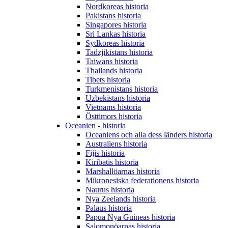
Nordkoreas historia
Pakistans historia
Singapores historia
Sri Lankas historia
Sydkoreas historia
Tadzjikistans historia
Taiwans historia
Thailands historia
Tibets historia
Turkmenistans historia
Uzbekistans historia
Vietnams historia
Östtimors historia
Oceanien - historia
Oceaniens och alla dess länders historia
Australiens historia
Fijis historia
Kiribatis historia
Marshallöarnas historia
Mikronesiska federationens historia
Naurus historia
Nya Zeelands historia
Palaus historia
Papua Nya Guineas historia
Salomonöarnas historia