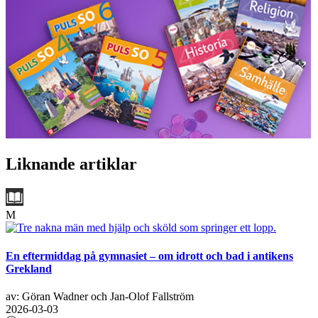
Liknande artiklar
M
En eftermiddag på gymnasiet – om idrott och bad i antikens
Grekland
av: Göran Wadner och Jan-Olof Fallström
2026-03-03