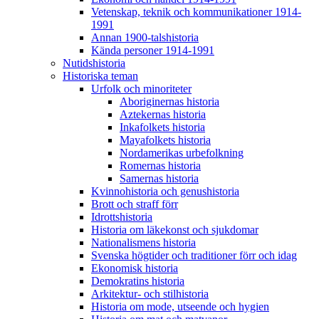
Vetenskap, teknik och kommunikationer 1914-
1991
Annan 1900-talshistoria
Kända personer 1914-1991
Nutidshistoria
Historiska teman
Urfolk och minoriteter
Aboriginernas historia
Aztekernas historia
Inkafolkets historia
Mayafolkets historia
Nordamerikas urbefolkning
Romernas historia
Samernas historia
Kvinnohistoria och genushistoria
Brott och straff förr
Idrottshistoria
Historia om läkekonst och sjukdomar
Nationalismens historia
Svenska högtider och traditioner förr och idag
Ekonomisk historia
Demokratins historia
Arkitektur- och stilhistoria
Historia om mode, utseende och hygien