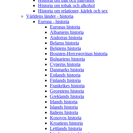
Historia om mat och matvanor
Historia om tobak och alkohol
Historia om relationer, kärlek och sex
Världens länder - historia
Europa - historia
Europas historia
Albaniens historia
Andorras historia
Belarus historia
Belgiens historia
Bosnien-Hercegovinas historia
Bulgariens historia
Cyperns historia
Danmarks historia
Estlands historia
Finlands historia
Frankrikes historia
Georgiens historia
Greklands historia
Irlands historia
Islands historia
Italiens historia
Kosovos historia
Kroatiens historia
Lettlands historia