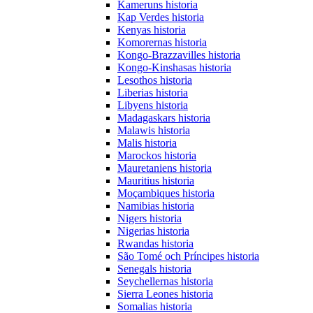
Kameruns historia
Kap Verdes historia
Kenyas historia
Komorernas historia
Kongo-Brazzavilles historia
Kongo-Kinshasas historia
Lesothos historia
Liberias historia
Libyens historia
Madagaskars historia
Malawis historia
Malis historia
Marockos historia
Mauretaniens historia
Mauritius historia
Moçambiques historia
Namibias historia
Nigers historia
Nigerias historia
Rwandas historia
São Tomé och Príncipes historia
Senegals historia
Seychellernas historia
Sierra Leones historia
Somalias historia