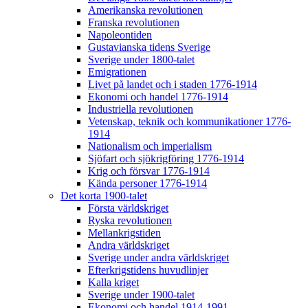
Amerikanska revolutionen
Franska revolutionen
Napoleontiden
Gustavianska tidens Sverige
Sverige under 1800-talet
Emigrationen
Livet på landet och i staden 1776-1914
Ekonomi och handel 1776-1914
Industriella revolutionen
Vetenskap, teknik och kommunikationer 1776-
1914
Nationalism och imperialism
Sjöfart och sjökrigföring 1776-1914
Krig och försvar 1776-1914
Kända personer 1776-1914
Det korta 1900-talet
Första världskriget
Ryska revolutionen
Mellankrigstiden
Andra världskriget
Sverige under andra världskriget
Efterkrigstidens huvudlinjer
Kalla kriget
Sverige under 1900-talet
Ekonomi och handel 1914-1991