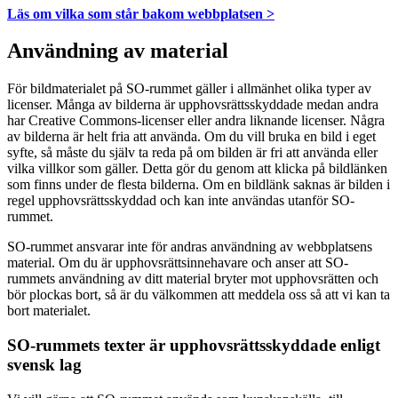
Läs om vilka som står bakom webbplatsen >
Användning av material
För bildmaterialet på SO-rummet gäller i allmänhet olika typer av
licenser. Många av bilderna är upphovsrättsskyddade medan andra
har Creative Commons-licenser eller andra liknande licenser. Några
av bilderna är helt fria att använda. Om du vill bruka en bild i eget
syfte, så måste du själv ta reda på om bilden är fri att använda eller
vilka villkor som gäller. Detta gör du genom att klicka på bildlänken
som finns under de flesta bilderna. Om en bildlänk saknas är bilden i
regel upphovsrättsskyddad och kan inte användas utanför SO-
rummet.
SO-rummet ansvarar inte för andras användning av webbplatsens
material. Om du är upphovsrättsinnehavare och anser att SO-
rummets användning av ditt material bryter mot upphovsrätten och
bör plockas bort, så är du välkommen att meddela oss så att vi kan ta
bort materialet.
SO-rummets texter är upphovsrättsskyddade enligt
svensk lag