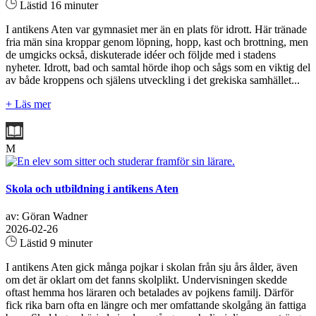
Lästid 16 minuter
I antikens Aten var gymnasiet mer än en plats för idrott. Här tränade
fria män sina kroppar genom löpning, hopp, kast och brottning, men
de umgicks också, diskuterade idéer och följde med i stadens
nyheter. Idrott, bad och samtal hörde ihop och sågs som en viktig del
av både kroppens och själens utveckling i det grekiska samhället...
+ Läs mer
M
Skola och utbildning i antikens Aten
av: Göran Wadner
2026-02-26
Lästid 9 minuter
I antikens Aten gick många pojkar i skolan från sju års ålder, även
om det är oklart om det fanns skolplikt. Undervisningen skedde
oftast hemma hos läraren och betalades av pojkens familj. Därför
fick rika barn ofta en längre och mer omfattande skolgång än fattiga