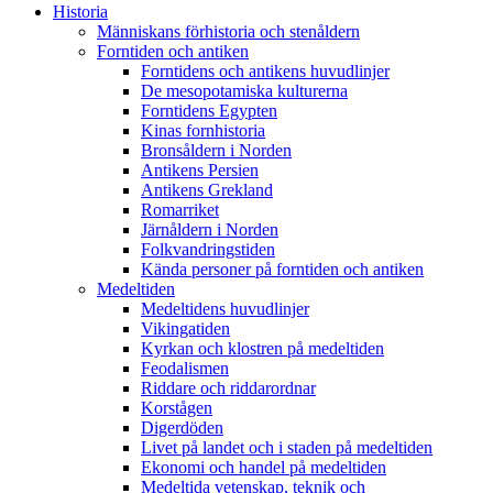
Historia
Människans förhistoria och stenåldern
Forntiden och antiken
Forntidens och antikens huvudlinjer
De mesopotamiska kulturerna
Forntidens Egypten
Kinas fornhistoria
Bronsåldern i Norden
Antikens Persien
Antikens Grekland
Romarriket
Järnåldern i Norden
Folkvandringstiden
Kända personer på forntiden och antiken
Medeltiden
Medeltidens huvudlinjer
Vikingatiden
Kyrkan och klostren på medeltiden
Feodalismen
Riddare och riddarordnar
Korstågen
Digerdöden
Livet på landet och i staden på medeltiden
Ekonomi och handel på medeltiden
Medeltida vetenskap, teknik och