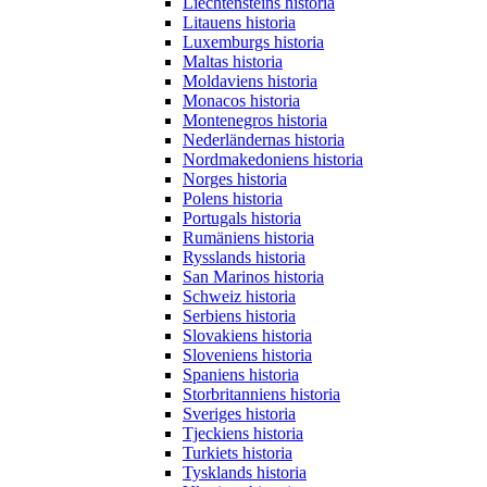
Liechtensteins historia
Litauens historia
Luxemburgs historia
Maltas historia
Moldaviens historia
Monacos historia
Montenegros historia
Nederländernas historia
Nordmakedoniens historia
Norges historia
Polens historia
Portugals historia
Rumäniens historia
Rysslands historia
San Marinos historia
Schweiz historia
Serbiens historia
Slovakiens historia
Sloveniens historia
Spaniens historia
Storbritanniens historia
Sveriges historia
Tjeckiens historia
Turkiets historia
Tysklands historia