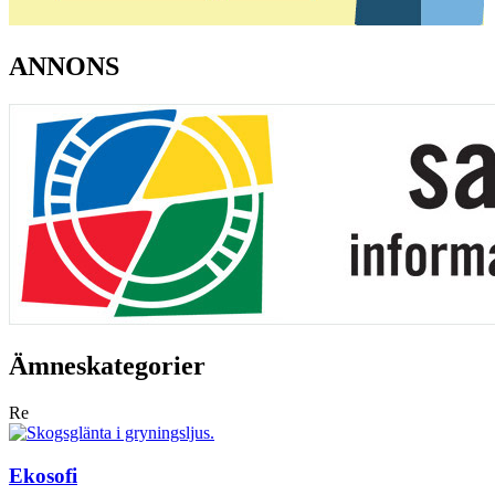
ANNONS
Ämneskategorier
Re
Ekosofi