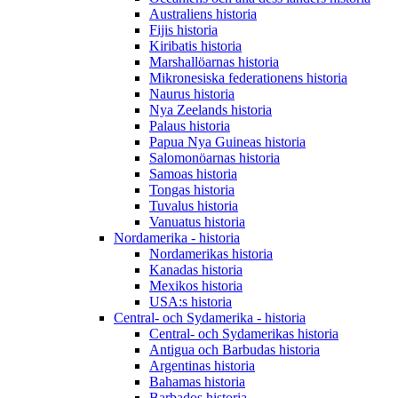
Australiens historia
Fijis historia
Kiribatis historia
Marshallöarnas historia
Mikronesiska federationens historia
Naurus historia
Nya Zeelands historia
Palaus historia
Papua Nya Guineas historia
Salomonöarnas historia
Samoas historia
Tongas historia
Tuvalus historia
Vanuatus historia
Nordamerika - historia
Nordamerikas historia
Kanadas historia
Mexikos historia
USA:s historia
Central- och Sydamerika - historia
Central- och Sydamerikas historia
Antigua och Barbudas historia
Argentinas historia
Bahamas historia
Barbados historia