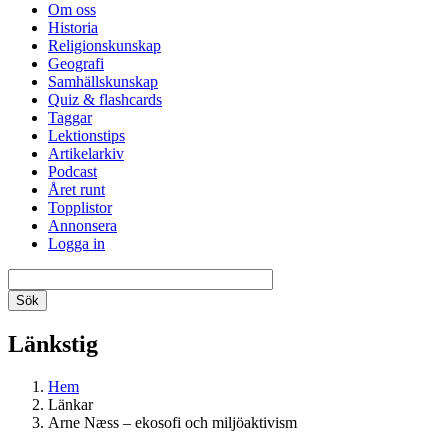
Om oss
Historia
Religionskunskap
Geografi
Samhällskunskap
Quiz & flashcards
Taggar
Lektionstips
Artikelarkiv
Podcast
Året runt
Topplistor
Annonsera
Logga in
Länkstig
Hem
Länkar
Arne Næss – ekosofi och miljöaktivism