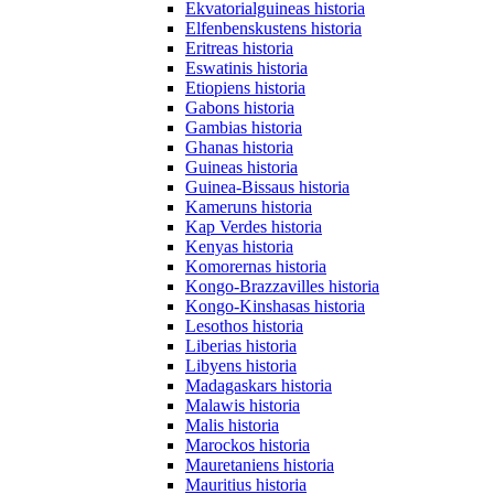
Ekvatorialguineas historia
Elfenbenskustens historia
Eritreas historia
Eswatinis historia
Etiopiens historia
Gabons historia
Gambias historia
Ghanas historia
Guineas historia
Guinea-Bissaus historia
Kameruns historia
Kap Verdes historia
Kenyas historia
Komorernas historia
Kongo-Brazzavilles historia
Kongo-Kinshasas historia
Lesothos historia
Liberias historia
Libyens historia
Madagaskars historia
Malawis historia
Malis historia
Marockos historia
Mauretaniens historia
Mauritius historia