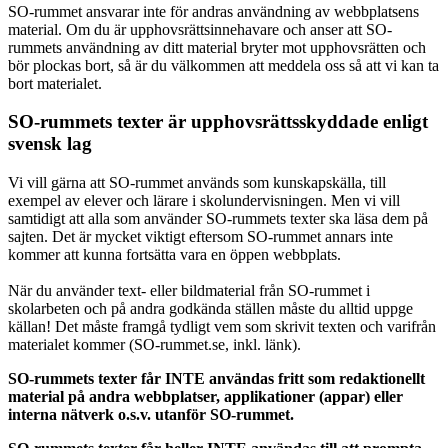
SO-rummet ansvarar inte för andras användning av webbplatsens
material. Om du är upphovsrättsinnehavare och anser att SO-
rummets användning av ditt material bryter mot upphovsrätten och
bör plockas bort, så är du välkommen att meddela oss så att vi kan ta
bort materialet.
SO-rummets texter är upphovsrättsskyddade enligt
svensk lag
Vi vill gärna att SO-rummet används som kunskapskälla, till
exempel av elever och lärare i skolundervisningen. Men vi vill
samtidigt att alla som använder SO-rummets texter ska läsa dem på
sajten. Det är mycket viktigt eftersom SO-rummet annars inte
kommer att kunna fortsätta vara en öppen webbplats.
När du använder text- eller bildmaterial från SO-rummet i
skolarbeten och på andra godkända ställen måste du alltid uppge
källan! Det måste framgå tydligt vem som skrivit texten och varifrån
materialet kommer (SO-rummet.se, inkl. länk).
SO-rummets texter får INTE användas fritt som redaktionellt
material på andra webbplatser, applikationer (appar) eller
interna nätverk o.s.v. utanför SO-rummet.