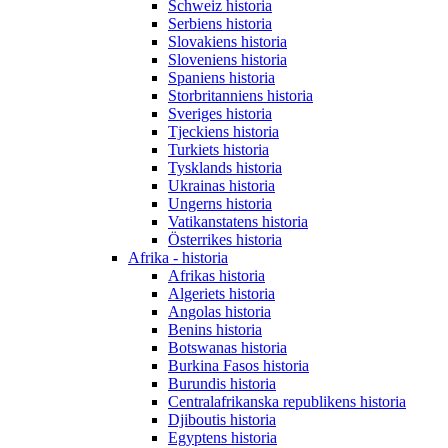
Schweiz historia
Serbiens historia
Slovakiens historia
Sloveniens historia
Spaniens historia
Storbritanniens historia
Sveriges historia
Tjeckiens historia
Turkiets historia
Tysklands historia
Ukrainas historia
Ungerns historia
Vatikanstatens historia
Österrikes historia
Afrika - historia
Afrikas historia
Algeriets historia
Angolas historia
Benins historia
Botswanas historia
Burkina Fasos historia
Burundis historia
Centralafrikanska republikens historia
Djiboutis historia
Egyptens historia