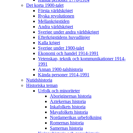
Det korta 1900-talet
Första världskriget
Ryska revolutionen
Mellankrigstiden
Andra världskriget
Sverige under andra världskriget
Efterkrigstidens huvudlinjer
Kalla kriget
Sverige under 1900-talet
Ekonomi och handel 1914-1991
Vetenskap, teknik och kommunikationer 1914-
1991
Annan 1900-talshistoria
Kända personer 1914-1991
Nutidshistoria
Historiska teman
Urfolk och minoriteter
Aboriginernas historia
Aztekernas historia
Inkafolkets historia
Mayafolkets historia
Nordamerikas urbefolkning
Romernas historia
Samernas historia