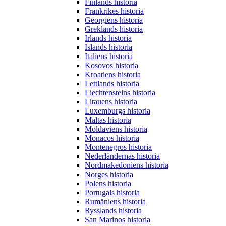
Finlands historia
Frankrikes historia
Georgiens historia
Greklands historia
Irlands historia
Islands historia
Italiens historia
Kosovos historia
Kroatiens historia
Lettlands historia
Liechtensteins historia
Litauens historia
Luxemburgs historia
Maltas historia
Moldaviens historia
Monacos historia
Montenegros historia
Nederländernas historia
Nordmakedoniens historia
Norges historia
Polens historia
Portugals historia
Rumäniens historia
Rysslands historia
San Marinos historia