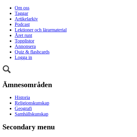
Om oss
Taggar
Artikelarkiv
Podcast
Lektioner och lärarmaterial
Året runt
Topplistor
Annonsera
Quiz & flashcards
Logga in
Ämnesområden
Historia
Religionskunskap
Geografi
Samhällskunskap
Secondary menu