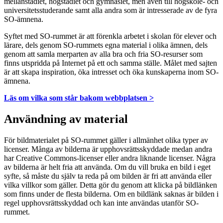
mellanstadiet, högstadiet och gymnasiet, men även till högskole- och
universitetsstuderande samt alla andra som är intresserade av de fyra
SO-ämnena.
Syftet med SO-rummet är att förenkla arbetet i skolan för elever och
lärare, dels genom SO-rummets egna material i olika ämnen, dels
genom att samla merparten av alla bra och fria SO-resurser som
finns utspridda på Internet på ett och samma ställe. Målet med sajten
är att skapa inspiration, öka intresset och öka kunskaperna inom SO-
ämnena.
Läs om vilka som står bakom webbplatsen >
Användning av material
För bildmaterialet på SO-rummet gäller i allmänhet olika typer av
licenser. Många av bilderna är upphovsrättsskyddade medan andra
har Creative Commons-licenser eller andra liknande licenser. Några
av bilderna är helt fria att använda. Om du vill bruka en bild i eget
syfte, så måste du själv ta reda på om bilden är fri att använda eller
vilka villkor som gäller. Detta gör du genom att klicka på bildlänken
som finns under de flesta bilderna. Om en bildlänk saknas är bilden i
regel upphovsrättsskyddad och kan inte användas utanför SO-
rummet.