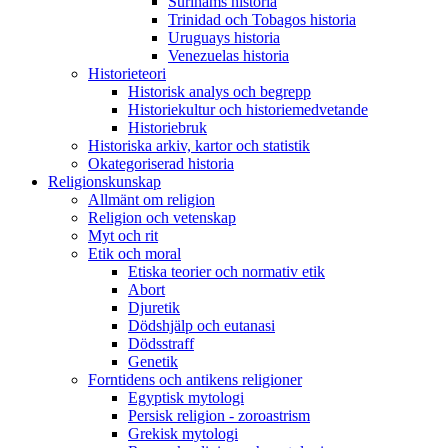
Surinams historia
Trinidad och Tobagos historia
Uruguays historia
Venezuelas historia
Historieteori
Historisk analys och begrepp
Historiekultur och historiemedvetande
Historiebruk
Historiska arkiv, kartor och statistik
Okategoriserad historia
Religionskunskap
Allmänt om religion
Religion och vetenskap
Myt och rit
Etik och moral
Etiska teorier och normativ etik
Abort
Djuretik
Dödshjälp och eutanasi
Dödsstraff
Genetik
Forntidens och antikens religioner
Egyptisk mytologi
Persisk religion - zoroastrism
Grekisk mytologi