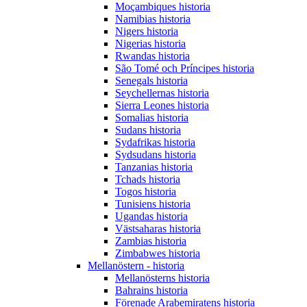
Moçambiques historia
Namibias historia
Nigers historia
Nigerias historia
Rwandas historia
São Tomé och Príncipes historia
Senegals historia
Seychellernas historia
Sierra Leones historia
Somalias historia
Sudans historia
Sydafrikas historia
Sydsudans historia
Tanzanias historia
Tchads historia
Togos historia
Tunisiens historia
Ugandas historia
Västsaharas historia
Zambias historia
Zimbabwes historia
Mellanöstern - historia
Mellanösterns historia
Bahrains historia
Förenade Arabemiratens historia