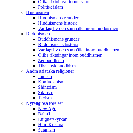
Olika riktningar inom islam
Politisk islam
Hinduismen
Hinduismens grunder
Hinduismens historia
Vardagsliv och samhället inom hinduismen
Buddhismen
Buddhismens grunder
Buddhismens historia
Vardagsliv och samhället inom buddhismen
Olika riktningar inom buddhismen
Zenbuddhism
Tibetansk buddhism
Andra asiatiska religioner
Jainism
Konfucianism
Shintoism
Sikhism
Taoism
Nyreligiösa rörelser
New Age
Bahá'í
Enighetskyrkan
Hare Krishna
Satanism