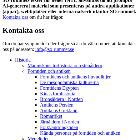
SO-rummets texter får heller INTE användas till att prompta
AI-genererat material som presenteras på andra applikationer
(appar), webbplatser eller interna nätverk utanför SO-rummet.
Kontakta oss
om du har frågor.
Kontakta oss
Om du har synpunkter eller frågor så är du välkommen att kontakta
oss på adressen:
info@so-rummet.se
Historia
Människans förhistoria och stenåldern
Forntiden och antiken
Forntidens och antikens huvudlinjer
De mesopotamiska kulturerna
Forntidens Egypten
Kinas fornhistoria
Bronsåldern i Norden
Antikens Persien
Antikens Grekland
Romarriket
Järnåldern i Norden
Folkvandringstiden
Kända personer på forntiden och antiken
Medeltiden