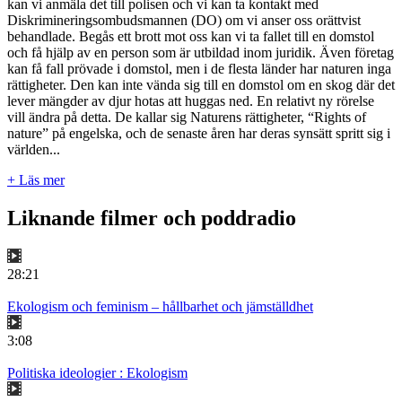
kan vi anmäla det till polisen och vi kan ta kontakt med
Diskrimineringsombudsmannen (DO) om vi anser oss orättvist
behandlade. Begås ett brott mot oss kan vi ta fallet till en domstol
och få hjälp av en person som är utbildad inom juridik. Även företag
kan få fall prövade i domstol, men i de flesta länder har naturen inga
rättigheter. Den kan inte vända sig till en domstol om en skog där det
lever mängder av djur hotas att huggas ned. En relativt ny rörelse
vill ändra på detta. De kallar sig Naturens rättigheter, “Rights of
nature” på engelska, och de senaste åren har deras synsätt spritt sig i
världen...
+ Läs mer
Liknande filmer och poddradio
28:21
Ekologism och feminism – hållbarhet och jämställdhet
3:08
Politiska ideologier : Ekologism