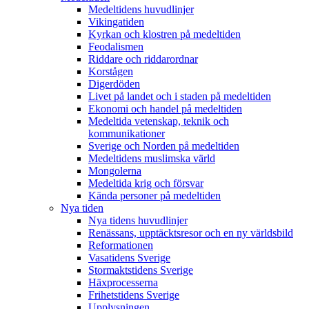
Medeltidens huvudlinjer
Vikingatiden
Kyrkan och klostren på medeltiden
Feodalismen
Riddare och riddarordnar
Korstågen
Digerdöden
Livet på landet och i staden på medeltiden
Ekonomi och handel på medeltiden
Medeltida vetenskap, teknik och
kommunikationer
Sverige och Norden på medeltiden
Medeltidens muslimska värld
Mongolerna
Medeltida krig och försvar
Kända personer på medeltiden
Nya tiden
Nya tidens huvudlinjer
Renässans, upptäcktsresor och en ny världsbild
Reformationen
Vasatidens Sverige
Stormaktstidens Sverige
Häxprocesserna
Frihetstidens Sverige
Upplysningen