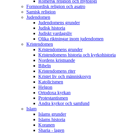
Romersk religion och mytologi
Fornnordisk religion och asatro
Samisk religion
Judendomen
Judendomens grunder
Judisk historia
Judiskt vardagsliv
Olika riktningar inom judendomen
Kristendomen
Kristendomens grunder
Kristendomens historia och kyrkohistoria
Nordens kristnande
Bibeln
Kristendomens riter
Kristet liv och människosyn
Katolicismen
Helgon
Ortodoxa kyrkan
Protestantismen
Andra kyrkor och samfund
Islam
Islams grunder
Islams historia
Koranen
Sharia - lagen