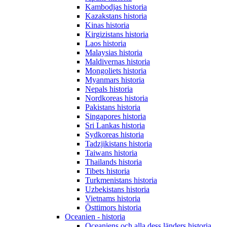
Kambodjas historia
Kazakstans historia
Kinas historia
Kirgizistans historia
Laos historia
Malaysias historia
Maldivernas historia
Mongoliets historia
Myanmars historia
Nepals historia
Nordkoreas historia
Pakistans historia
Singapores historia
Sri Lankas historia
Sydkoreas historia
Tadzjikistans historia
Taiwans historia
Thailands historia
Tibets historia
Turkmenistans historia
Uzbekistans historia
Vietnams historia
Östtimors historia
Oceanien - historia
Oceaniens och alla dess länders historia