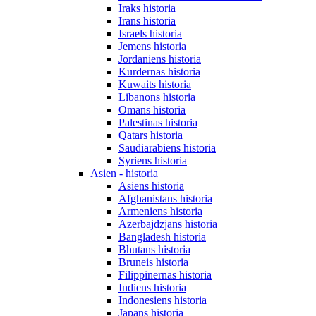
Iraks historia
Irans historia
Israels historia
Jemens historia
Jordaniens historia
Kurdernas historia
Kuwaits historia
Libanons historia
Omans historia
Palestinas historia
Qatars historia
Saudiarabiens historia
Syriens historia
Asien - historia
Asiens historia
Afghanistans historia
Armeniens historia
Azerbajdzjans historia
Bangladesh historia
Bhutans historia
Bruneis historia
Filippinernas historia
Indiens historia
Indonesiens historia
Japans historia