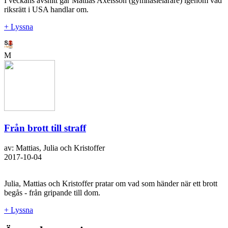
I veckans avsnitt går Mattias Axelsson (gymnasielärare) igenom vad
riksrätt i USA handlar om.
+ Lyssna
M
Från brott till straff
av: Mattias, Julia och Kristoffer
2017-10-04
Julia, Mattias och Kristoffer pratar om vad som händer när ett brott
begås - från gripande till dom.
+ Lyssna