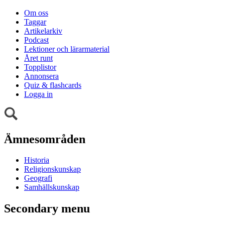
Om oss
Taggar
Artikelarkiv
Podcast
Lektioner och lärarmaterial
Året runt
Topplistor
Annonsera
Quiz & flashcards
Logga in
Ämnesområden
Historia
Religionskunskap
Geografi
Samhällskunskap
Secondary menu