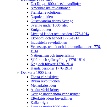
Det långa 1800-talets huvudlinjer
Amerikanska revolutionen
Franska revolutionen
Napoleontiden
Gustavianska tidens Sverige
Sverige under 1800-talet
Emigrationen
Livet på landet och i staden 1776-1914
Ekonomi och handel 1776-1914
Industriella revolutionen
Vetenskap, teknik och kommunikationer 1776-
1914
Nationalism och imperialism
Sjöfart och sjökrigföring 1776-1914
Krig och försvar 1776-1914
Kända personer 1776-1914
Det korta 1900-talet
Första världskriget
Ryska revolutionen
Mellankrigstiden
Andra världskriget
Sverige under andra världskriget
Efterkrigstidens huvudlinjer
Kalla kriget
Sverige under 1900-talet