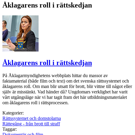
Åklagarens roll i rättskedjan
Åklagarens roll i rättskedjan
På Åklagarmyndighetens webbplats hittar du massor av
faktamaterial (både film och text) om det svenska rättssystemet och
åklagarens roll. Om man blir utsatt för brott, blir vittne till något eller
själv är misstänkt. Vad händer då? Ungdomars verklighet har varit
vårt utgångsläge när vi har tagit fram det här utbildningsmaterialet
om åklagarens roll i rättsprocessen.
Kategorier:
Rättssystemet och domstolarna
Rättegång - från brott till straff
Taggar:
Dokumentär och film