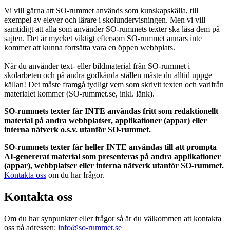
Vi vill gärna att SO-rummet används som kunskapskälla, till
exempel av elever och lärare i skolundervisningen. Men vi vill
samtidigt att alla som använder SO-rummets texter ska läsa dem på
sajten. Det är mycket viktigt eftersom SO-rummet annars inte
kommer att kunna fortsätta vara en öppen webbplats.
När du använder text- eller bildmaterial från SO-rummet i
skolarbeten och på andra godkända ställen måste du alltid uppge
källan! Det måste framgå tydligt vem som skrivit texten och varifrån
materialet kommer (SO-rummet.se, inkl. länk).
SO-rummets texter får INTE användas fritt som redaktionellt
material på andra webbplatser, applikationer (appar) eller
interna nätverk o.s.v. utanför SO-rummet.
SO-rummets texter får heller INTE användas till att prompta
AI-genererat material som presenteras på andra applikationer
(appar), webbplatser eller interna nätverk utanför SO-rummet.
Kontakta oss
om du har frågor.
Kontakta oss
Om du har synpunkter eller frågor så är du välkommen att kontakta
oss på adressen:
info@so-rummet.se