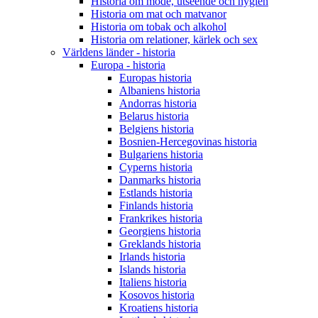
Historia om mode, utseende och hygien
Historia om mat och matvanor
Historia om tobak och alkohol
Historia om relationer, kärlek och sex
Världens länder - historia
Europa - historia
Europas historia
Albaniens historia
Andorras historia
Belarus historia
Belgiens historia
Bosnien-Hercegovinas historia
Bulgariens historia
Cyperns historia
Danmarks historia
Estlands historia
Finlands historia
Frankrikes historia
Georgiens historia
Greklands historia
Irlands historia
Islands historia
Italiens historia
Kosovos historia
Kroatiens historia