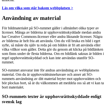
Läs om vilka som står bakom webbplatsen >
Användning av material
För bildmaterialet på SO-rummet gäller i allmänhet olika typer av
licenser. Många av bilderna är upphovsrättsskyddade medan andra
har Creative Commons-licenser eller andra liknande licenser. Några
av bilderna är helt fria att använda. Om du vill bruka en bild i eget
syfte, så måste du själv ta reda på om bilden är fri att använda eller
vilka villkor som gäller. Detta gör du genom att klicka på bildlänken
som finns under de flesta bilderna. Om en bildlänk saknas är bilden i
regel upphovsrättsskyddad och kan inte användas utanför SO-
rummet.
SO-rummet ansvarar inte för andras användning av webbplatsens
material. Om du är upphovsrättsinnehavare och anser att SO-
rummets användning av ditt material bryter mot upphovsrätten och
bör plockas bort, så är du välkommen att meddela oss så att vi kan ta
bort materialet.
SO-rummets texter är upphovsrättsskyddade enligt
svensk lag