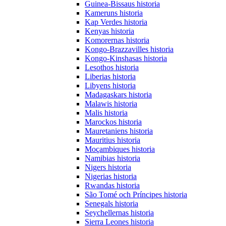
Guinea-Bissaus historia
Kameruns historia
Kap Verdes historia
Kenyas historia
Komorernas historia
Kongo-Brazzavilles historia
Kongo-Kinshasas historia
Lesothos historia
Liberias historia
Libyens historia
Madagaskars historia
Malawis historia
Malis historia
Marockos historia
Mauretaniens historia
Mauritius historia
Moçambiques historia
Namibias historia
Nigers historia
Nigerias historia
Rwandas historia
São Tomé och Príncipes historia
Senegals historia
Seychellernas historia
Sierra Leones historia