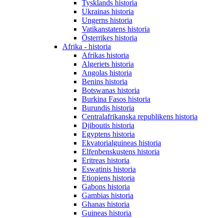
Tysklands historia
Ukrainas historia
Ungerns historia
Vatikanstatens historia
Österrikes historia
Afrika - historia
Afrikas historia
Algeriets historia
Angolas historia
Benins historia
Botswanas historia
Burkina Fasos historia
Burundis historia
Centralafrikanska republikens historia
Djiboutis historia
Egyptens historia
Ekvatorialguineas historia
Elfenbenskustens historia
Eritreas historia
Eswatinis historia
Etiopiens historia
Gabons historia
Gambias historia
Ghanas historia
Guineas historia