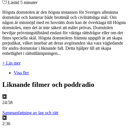
Lästid 5 minuter
Högsta domstolen är den högsta instansen för Sveriges allmänna
domstolar och hanterar både brottmål och civilrättsliga mål. Om
någon är missnöjd med en hovrätts dom kan de överklaga till Högsta
domstolen, men det är inte säkert att målet prövas. Domstolen
beviljar prövningstillstånd endast för viktiga rättsfrågor eller om det
finns speciella skäl. Högsta domstolens främsta uppgift är att skapa
prejudikat, vilket innebar att deras avgöranden ska vara vägledande
för andra domstolar i liknande fall. Detta hjälper till att skapa
enhetlighet i rättstillämpningen...
+ Läs mer
Visa fler
Liknande filmer och poddradio
24:58
Sammanfattning av lag och rätt
2:36