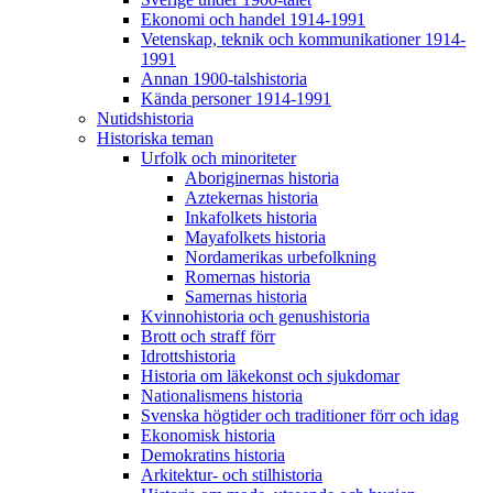
Ekonomi och handel 1914-1991
Vetenskap, teknik och kommunikationer 1914-
1991
Annan 1900-talshistoria
Kända personer 1914-1991
Nutidshistoria
Historiska teman
Urfolk och minoriteter
Aboriginernas historia
Aztekernas historia
Inkafolkets historia
Mayafolkets historia
Nordamerikas urbefolkning
Romernas historia
Samernas historia
Kvinnohistoria och genushistoria
Brott och straff förr
Idrottshistoria
Historia om läkekonst och sjukdomar
Nationalismens historia
Svenska högtider och traditioner förr och idag
Ekonomisk historia
Demokratins historia
Arkitektur- och stilhistoria