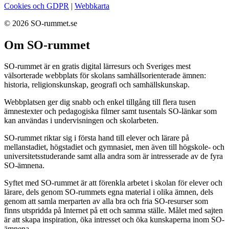
Cookies och GDPR
|
Webbkarta
© 2026 SO-rummet.se
Om SO-rummet
SO-rummet är en gratis digital lärresurs och Sveriges mest
välsorterade webbplats för skolans samhällsorienterade ämnen:
historia, religionskunskap, geografi och samhällskunskap.
Webbplatsen ger dig snabb och enkel tillgång till flera tusen
ämnestexter och pedagogiska filmer samt tusentals SO-länkar som
kan användas i undervisningen och skolarbeten.
SO-rummet riktar sig i första hand till elever och lärare på
mellanstadiet, högstadiet och gymnasiet, men även till högskole- och
universitetsstuderande samt alla andra som är intresserade av de fyra
SO-ämnena.
Syftet med SO-rummet är att förenkla arbetet i skolan för elever och
lärare, dels genom SO-rummets egna material i olika ämnen, dels
genom att samla merparten av alla bra och fria SO-resurser som
finns utspridda på Internet på ett och samma ställe. Målet med sajten
är att skapa inspiration, öka intresset och öka kunskaperna inom SO-
ämnena.