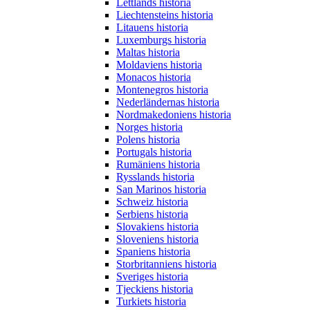
Lettlands historia
Liechtensteins historia
Litauens historia
Luxemburgs historia
Maltas historia
Moldaviens historia
Monacos historia
Montenegros historia
Nederländernas historia
Nordmakedoniens historia
Norges historia
Polens historia
Portugals historia
Rumäniens historia
Rysslands historia
San Marinos historia
Schweiz historia
Serbiens historia
Slovakiens historia
Sloveniens historia
Spaniens historia
Storbritanniens historia
Sveriges historia
Tjeckiens historia
Turkiets historia