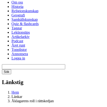
Om oss
Historia
Religionskunskap
Geografi
Samhällskunskap
Quiz & flashcards
Taggar
Lektionstips
Artikelarkiv
Podcast
Året runt
Topplistor
Annonsera
Logga in
Länkstig
Hem
Länkar
Åklagarens roll i rättskedjan