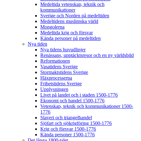
Medeltida vetenskap, teknik och
kommunikationer
Sverige och Norden på medeltiden
Medeltidens muslimska värld
Mongolerna
Medeltida krig och försvar
Kända personer på medeltiden
Nya tiden
Nya tidens huvudlinjer
Renässans, upptäcktsresor och en ny världsbild
Reformationen
Vasatidens Sverige
Stormaktstidens Sverige
Häxprocesserna
Frihetstidens Sverige
Upplysningen
Livet på landet och i staden 1500-1776
Ekonomi och handel 1500-1776
Vetenskap, teknik och kommunikationer 1500-
1776
Slaveri och triangelhandel
Sjöfart och sjökrigföring 1500-1776
Krig och försvar 1500-1776
Kända personer 1500-1776
Det långa 1800-talet